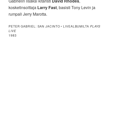
Gabrielin lisäksi kitaristi
David Rhodes
,
kosketinsoittaja
Larry Fast
, basisti Tony Levin ja
rumpali Jerry Marotta.
PETER GABRIEL: SAN JACINTO • LIVEALBUMILTA
PLAYS
LIVE
1983