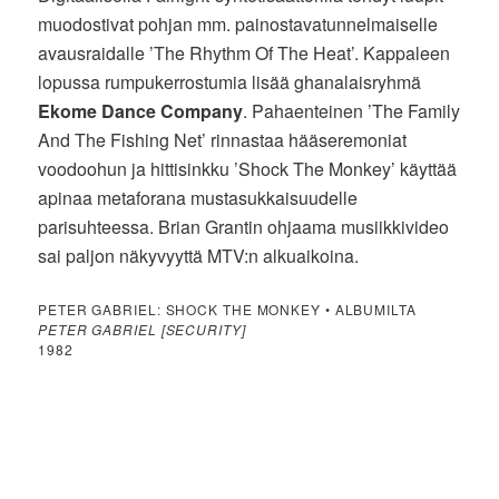
muodostivat pohjan mm. painostavatunnelmaiselle
avausraidalle ’The Rhythm Of The Heat’. Kappaleen
lopussa rumpukerrostumia lisää ghanalaisryhmä
Ekome Dance Company
. Pahaenteinen ’The Family
And The Fishing Net’ rinnastaa hääseremoniat
voodoohun ja hittisinkku ’Shock The Monkey’ käyttää
apinaa metaforana mustasukkaisuudelle
parisuhteessa. Brian Grantin ohjaama musiikkivideo
sai paljon näkyvyyttä MTV:n alkuaikoina.
PETER GABRIEL: SHOCK THE MONKEY • ALBUMILTA
PETER GABRIEL [SECURITY]
1982