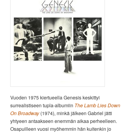
Vuoden 1975 kiertueella Genesis keskittyi
surrealistiseen tupla-albumiin
The Lamb Lies Down
On Broadway
(1974), minkä jälkeen Gabriel jätti
yhtyeen antaakseen enemmän aikaa perheelleen.
Osapuilleen vuosi myöhemmin hän kuitenkin jo