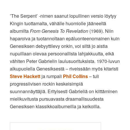
’The Serpent’ -nimen saanut lopullinen versio löytyy
Kingin tuottamalta, vähälle huomiolle jääneeltä
albumilta
From Genesis To Revelation
(1969). Niin
haparoiva ja tuotannoltaan epäluonteenomainen kuin
Genesiksen debyyttilevy onkin, voi siltä jo aistia
nupuillaan olevaa persoonallista lahjakkuutta, eikä
vähiten Peter Gabrielin laulusuorituksista. 1970-luvun
alkupuolella Genesiksestä – riveissään myös kitaristi
Steve Hackett
ja rumpali
Phil Collins
– tuli
progressiivisen rockin keskeisimpiä
suunnannäyttäjiä. Erityisesti Gabrieliä on kiittäminen
mielikuvitusta pursuavasta draamallisuudesta
Genesiksen klassikkoalbumeilla ja keikoilla.