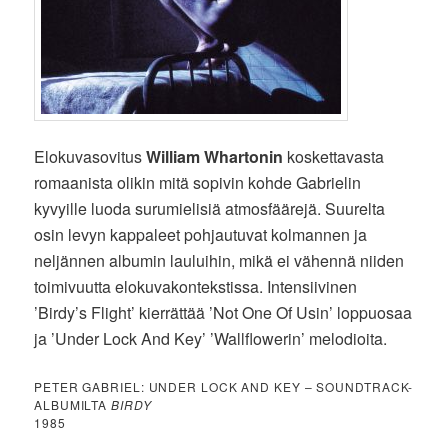
Elokuvasovitus
William Whartonin
koskettavasta
romaanista olikin mitä sopivin kohde Gabrielin
kyvyille luoda surumielisiä atmosfäärejä. Suurelta
osin levyn kappaleet pohjautuvat kolmannen ja
neljännen albumin lauluihin, mikä ei vähennä niiden
toimivuutta elokuvakontekstissa. Intensiivinen
’Birdy’s Flight’ kierrättää ’Not One Of Usin’ loppuosaa
ja ’Under Lock And Key’ ’Wallflowerin’ melodioita.
PETER GABRIEL: UNDER LOCK AND KEY – SOUNDTRACK-
ALBUMILTA
BIRDY
1985