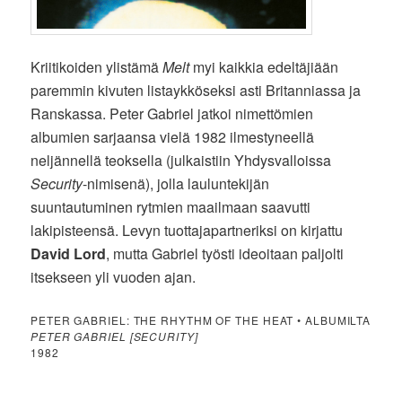
Kriitikoiden ylistämä
Melt
myi kaikkia edeltäjiään
paremmin kivuten listaykköseksi asti Britanniassa ja
Ranskassa. Peter Gabriel jatkoi nimettömien
albumien sarjaansa vielä 1982 ilmestyneellä
neljännellä teoksella (julkaistiin Yhdysvalloissa
Security
-nimisenä), jolla lauluntekijän
suuntautuminen rytmien maailmaan saavutti
lakipisteensä. Levyn tuottajapartneriksi on kirjattu
David Lord
, mutta Gabriel työsti ideoitaan paljolti
itsekseen yli vuoden ajan.
PETER GABRIEL: THE RHYTHM OF THE HEAT • ALBUMILTA
PETER GABRIEL [SECURITY]
1982