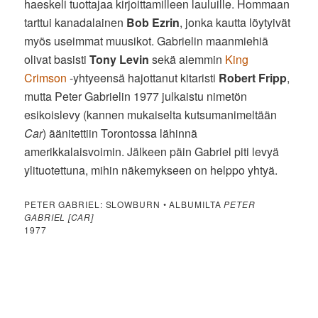
haeskeli tuottajaa kirjoittamilleen lauluille. Hommaan
tarttui kanadalainen
Bob Ezrin
, jonka kautta löytyivät
myös useimmat muusikot. Gabrielin maanmiehiä
olivat basisti
Tony Levin
sekä aiemmin
King
Crimson
-yhtyeensä hajottanut kitaristi
Robert Fripp
,
mutta Peter Gabrielin 1977 julkaistu nimetön
esikoislevy (kannen mukaiselta kutsumanimeltään
Car
) äänitettiin Torontossa lähinnä
amerikkalaisvoimin. Jälkeen päin Gabriel piti levyä
ylituotettuna, mihin näkemykseen on helppo yhtyä.
PETER GABRIEL: SLOWBURN • ALBUMILTA
PETER
GABRIEL [CAR]
1977