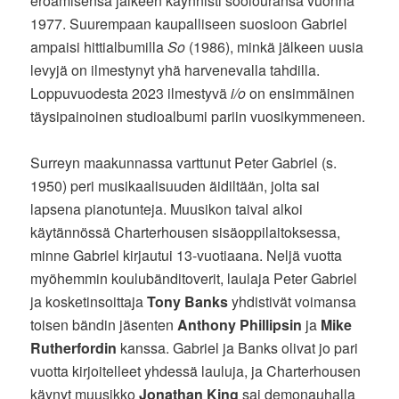
eroamisensa jälkeen käynnisti soolouransa vuonna
1977. Suurempaan kaupalliseen suosioon Gabriel
ampaisi hittialbumilla
So
(1986), minkä jälkeen uusia
levyjä on ilmestynyt yhä harvenevalla tahdilla.
Loppuvuodesta 2023 ilmestyvä
i/o
on ensimmäinen
täysipainoinen studioalbumi pariin vuosikymmeneen.
Surreyn maakunnassa varttunut Peter Gabriel (s.
1950) peri musikaalisuuden äidiltään, jolta sai
lapsena pianotunteja. Muusikon taival alkoi
käytännössä Charterhousen sisäoppilaitoksessa,
minne Gabriel kirjautui 13-vuotiaana. Neljä vuotta
myöhemmin koulubänditoverit, laulaja Peter Gabriel
ja kosketinsoittaja
Tony Banks
yhdistivät voimansa
toisen bändin jäsenten
Anthony Phillipsin
ja
Mike
Rutherfordin
kanssa. Gabriel ja Banks olivat jo pari
vuotta kirjoitelleet yhdessä lauluja, ja Charterhousen
käynyt muusikko
Jonathan King
sai demonauhalla