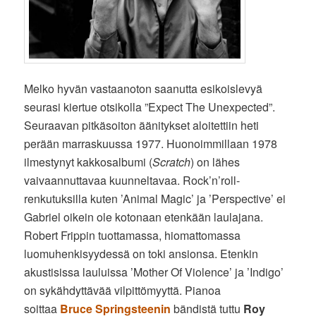
Melko hyvän vastaanoton saanutta esikoislevyä
seurasi kiertue otsikolla ”Expect The Unexpected”.
Seuraavan pitkäsoiton äänitykset aloitettiin heti
perään marraskuussa 1977. Huonoimmillaan 1978
ilmestynyt kakkosalbumi (
Scratch
) on lähes
vaivaannuttavaa kuunneltavaa. Rock’n’roll-
renkutuksilla kuten ’Animal Magic’ ja ’Perspective’ ei
Gabriel oikein ole kotonaan etenkään laulajana.
Robert Frippin tuottamassa, hiomattomassa
luomuhenkisyydessä on toki ansionsa. Etenkin
akustisissa lauluissa ’Mother Of Violence’ ja ’Indigo’
on sykähdyttävää vilpittömyyttä. Pianoa
soittaa
Bruce Springsteenin
bändistä tuttu
Roy