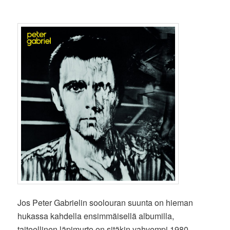
Jos Peter Gabrielin soolouran suunta on hieman
hukassa kahdella ensimmäisellä albumilla,
taiteellinen läpimurto on sitäkin vahvempi 1980