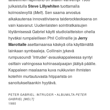
julkaistulla
Steve Lillywhiten
tuottamalla
kolmoslevyllä (
Melt
). Sen saama arvostus
aikakautensa innovatiivisena taiderockteoksena on
vain kasvanut. Uudenlaisten sointiratkaisujen
löytämisessä Gabriel käytti studiolaitteiston ohella
hyväksi rumpaleilleen Phil Collinsille ja
Jerry
Marottalle
asettamaansa käskyä olla käyttämättä
lainkaan symbaaleja. Collinsin jykevä
rumpusoundi ’Intruder’-avauskappaleessa syntyi
osittain vahingossa kohinasalpaajan jäätyä päälle.
Kappaleen maalaama kuva nukkuvien ihmisten
koteihin murtautuvasta hiipparista on
sanoitukseltaankin hyytävä.
PETER GABRIEL: INTRUDER • ALBUMILTA
PETER
GABRIEL [MELT]
1980