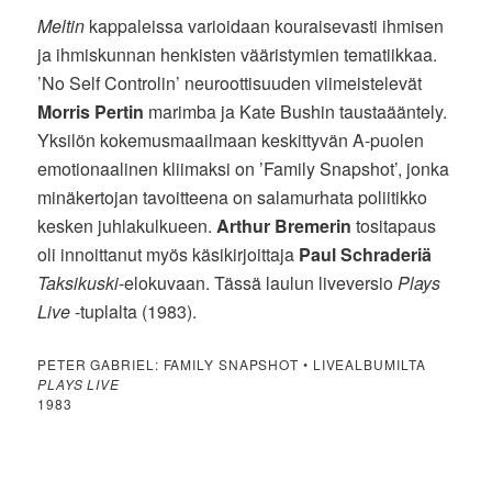
Meltin
kappaleissa varioidaan kouraisevasti ihmisen
ja ihmiskunnan henkisten vääristymien tematiikkaa.
’No Self Controlin’ neuroottisuuden viimeistelevät
Morris Pertin
marimba ja Kate Bushin taustaääntely.
Yksilön kokemusmaailmaan keskittyvän A-puolen
emotionaalinen kliimaksi on ’Family Snapshot’, jonka
minäkertojan tavoitteena on salamurhata poliitikko
kesken juhlakulkueen.
Arthur Bremerin
tositapaus
oli innoittanut myös käsikirjoittaja
Paul Schraderiä
Taksikuski
-elokuvaan. Tässä laulun liveversio
Plays
Live
-tuplalta (1983).
PETER GABRIEL: FAMILY SNAPSHOT • LIVEALBUMILTA
PLAYS LIVE
1983