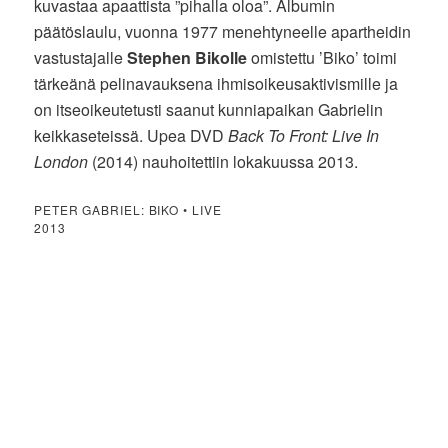
kuvastaa apaattista ”pihalla oloa”. Albumin
päätöslaulu, vuonna 1977 menehtyneelle apartheidin
vastustajalle
Stephen Bikolle
omistettu ’Biko’ toimi
tärkeänä pelinavauksena ihmisoikeusaktivismille ja
on itseoikeutetusti saanut kunniapaikan Gabrielin
keikkaseteissä. Upea DVD
Back To Front: Live In
London
(2014) nauhoitettiin lokakuussa 2013.
PETER GABRIEL: BIKO • LIVE
2013