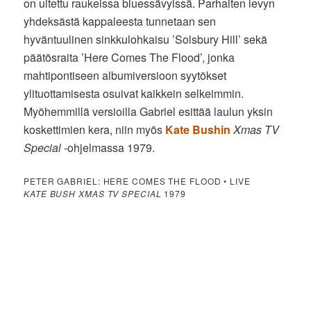
on uitettu raukeissa bluessävyissä. Parhaiten levyn
yhdeksästä kappaleesta tunnetaan sen
hyväntuulinen sinkkulohkaisu ’Solsbury Hill’ sekä
päätösraita ’Here Comes The Flood’, jonka
mahtipontiseen albumiversioon syytökset
ylituottamisesta osuivat kaikkein selkeimmin.
Myöhemmillä versioilla Gabriel esittää laulun yksin
koskettimien kera, niin myös
Kate Bushin
Xmas TV
Special
-ohjelmassa 1979.
PETER GABRIEL: HERE COMES THE FLOOD • LIVE
KATE BUSH XMAS TV SPECIAL
1979