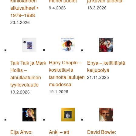
kiintotähden
monet puolet
ja kuvan taidetta
alkuvaiheet •
9.4.2026
18.3.2026
1979–1988
23.4.2026
Harry Chapin –
Talk Talk ja Mark
Enya – kelttiläistä
koskettavia
Hollis –
keijupölyä
tarinoita laulujen
ainutlaatuinen
21.11.2025
muodossa
tyylievoluutio
19.1.2026
19.2.2026
Eija Ahvo:
Anki – ett
David Bowie: