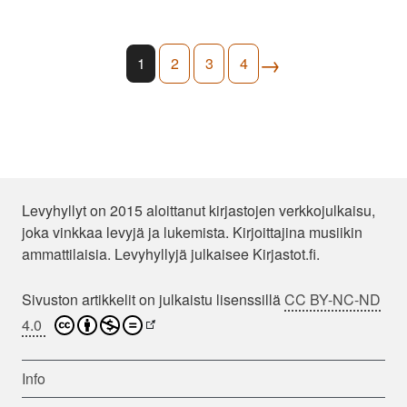
→
1
2
3
4
Levyhyllyt on 2015 aloittanut kirjastojen verkkojulkaisu,
joka vinkkaa levyjä ja lukemista. Kirjoittajina musiikin
ammattilaisia. Levyhyllyjä julkaisee Kirjastot.fi.
Sivuston artikkelit on julkaistu lisenssillä
CC BY-NC-ND
4.0
Info