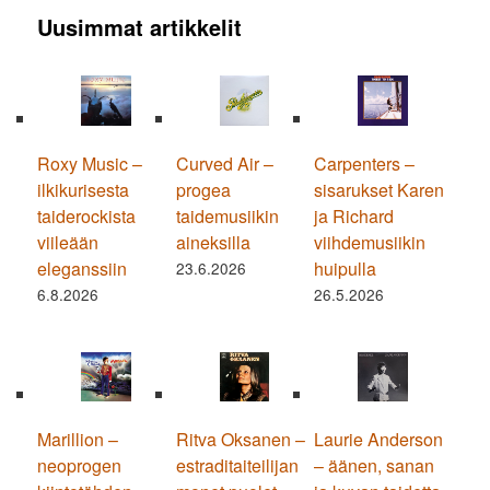
Uusimmat artikkelit
Roxy Music –
Curved Air –
Carpenters –
ilkikurisesta
progea
sisarukset Karen
taiderockista
taidemusiikin
ja Richard
viileään
aineksilla
viihdemusiikin
eleganssiin
huipulla
23.6.2026
6.8.2026
26.5.2026
Marillion –
Ritva Oksanen –
Laurie Anderson
neoprogen
estraditaiteilijan
– äänen, sanan