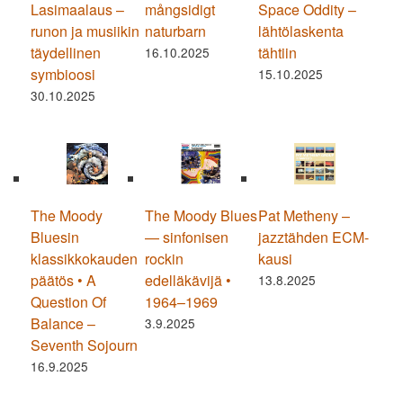
Lasimaalaus –
mångsidigt
Space Oddity –
runon ja musiikin
naturbarn
lähtölaskenta
täydellinen
tähtiin
16.10.2025
symbioosi
15.10.2025
30.10.2025
The Moody
The Moody Blues
Pat Metheny –
Bluesin
— sinfonisen
jazztähden ECM-
klassikkokauden
rockin
kausi
päätös • A
edelläkävijä •
13.8.2025
Question Of
1964–1969
Balance –
3.9.2025
Seventh Sojourn
16.9.2025