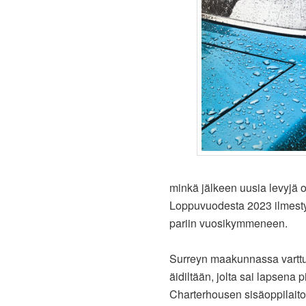
minkä jälkeen uusia levyjä o
Loppuvuodesta 2023 ilmes
pariin vuosikymmeneen.
Surreyn maakunnassa varttun
äidiltään, jolta sai lapsena
Charterhousen sisäoppilaito