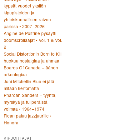
kypsät vuodet yksilön
kipupisteiden ja
yhteiskunnallisen raivon
parissa • 2007–2026
Angine de Poitrine pysäytti
doomscrollaajat • Vol. 1 & Vol.
2
Social Distortionin Born to Kill
huokuu nostalgiaa ja uhmaa
Boards Of Canada – äänen
arkeologiaa
Joni Mitchellin Blue ei jätä
mitään kertomatta
Pharoah Sanders – tyyntä,
myrskyä ja tuliperäistä
voimaa • 1964–1974
Flean paluu jazzjuurille •
Honora
KIRJOITTAJAT