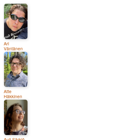
Ari
Väntänen
Atte
Häkkinen
Auli Särkiö-