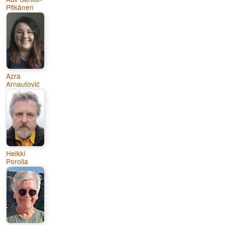
Pitkänen
Azra
Arnautović
Heikki
Poroila