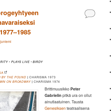
 progeyhtyeen
Kommentoi
avaraiseksi
• 1977–1985
ajuniemi
RITY
•
PLAYS LIVE
•
BIRDY
SA
 BY THE POUND
|
CHARISMA 1973
OWN ON BROADWAY
|
CHARISMA 1974
Brittimuusikko
Peter
Gabrielin
pitkä ura on ollut
ainutlaatuinen. Tausta
Genesiksen
teatraalisena