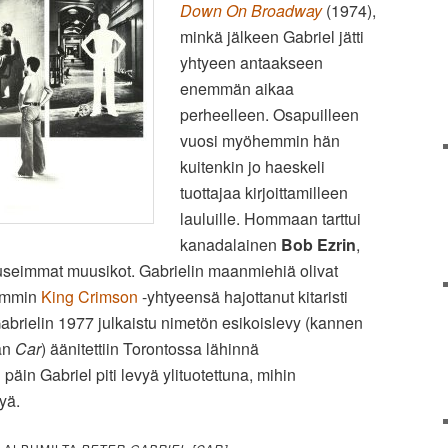
Down On Broadway
(1974),
minkä jälkeen Gabriel jätti
yhtyeen antaakseen
enemmän aikaa
perheelleen. Osapuilleen
vuosi myöhemmin hän
kuitenkin jo haeskeli
tuottajaa kirjoittamilleen
lauluille. Hommaan tarttui
kanadalainen
Bob Ezrin
,
 useimmat muusikot. Gabrielin maanmiehiä olivat
emmin
King Crimson
-yhtyeensä hajottanut kitaristi
Gabrielin 1977 julkaistu nimetön esikoislevy (kannen
än
Car
) äänitettiin Torontossa lähinnä
äin Gabriel piti levyä ylituotettuna, mihin
yä.