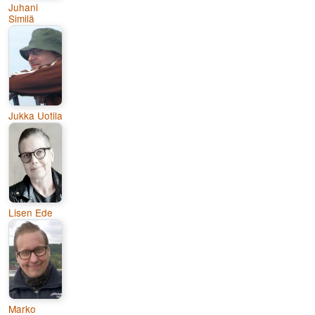
Juhani
Similä
Jukka Uotila
Lisen Ede
Marko