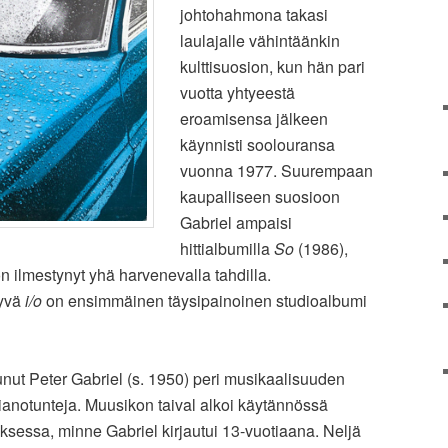
johtohahmona takasi
laulajalle vähintäänkin
kulttisuosion, kun hän pari
vuotta yhtyeestä
eroamisensa jälkeen
käynnisti soolouransa
vuonna 1977. Suurempaan
kaupalliseen suosioon
Gabriel ampaisi
hittialbumilla
So
(1986),
n ilmestynyt yhä harvenevalla tahdilla.
tyvä
i/o
on ensimmäinen täysipainoinen studioalbumi
ut Peter Gabriel (s. 1950) peri musikaalisuuden
 pianotunteja. Muusikon taival alkoi käytännössä
ksessa, minne Gabriel kirjautui 13-vuotiaana. Neljä