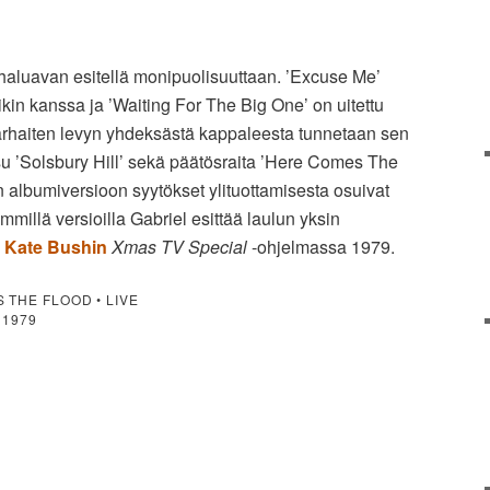
 haluavan esitellä monipuolisuuttaan. ’Excuse Me’
ikin kanssa ja ’Waiting For The Big One’ on uitettu
arhaiten levyn yhdeksästä kappaleesta tunnetaan sen
u ’Solsbury Hill’ sekä päätösraita ’Here Comes The
 albumiversioon syytökset ylituottamisesta osuivat
illä versioilla Gabriel esittää laulun yksin
s
Kate Bushin
Xmas TV Special
-ohjelmassa 1979.
 THE FLOOD • LIVE
1979