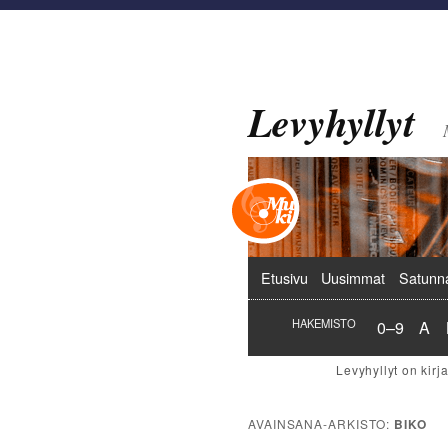
Levyhyllyt
Päävalikko
Etusivu
Uusimmat
Satunn
Hakemist
Hak
HAKEMISTO
0–9
A
AVAINSANA-ARKISTO:
BIKO