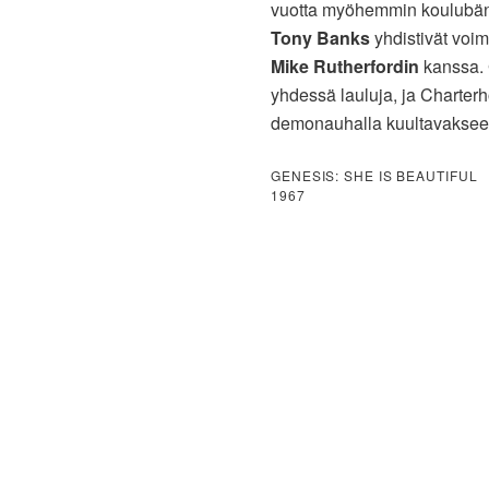
vuotta myöhemmin koulubändit
Tony Banks
yhdistivät voi
Mike Rutherfordin
kanssa. G
yhdessä lauluja, ja Charte
demonauhalla kuultavakseen 
GENESIS: SHE IS BEAUTIFUL
1967