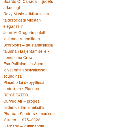
Boards Of Canada – ljudets
arkeologi
Roxy Music – ilkikurisesta
taiderockista viileään
eleganssiin
John McGregorin paletti
laajenee reunoiltaan
Scorpions – taustamusiikkia
tajunnan laajentamiselle •
Lonesome Crow
Esa Pulliainen ja Agents
loivat oman sinivalkoisen
soundinsa
Placebo loi debyyttinsä
uudelleen • Placebo
RE:CREATED
Curved Air – progea
taidemusiikin aineksilla
Pharoah Sanders • Impulsen
jälkeen • 1975–2022
Garbage – kulttibändin