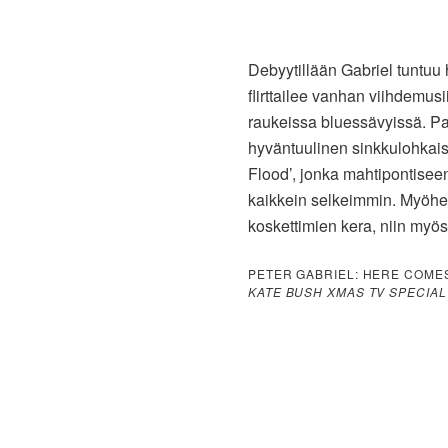
Debyytillään Gabriel tuntuu
flirttailee vanhan viihdemusi
raukeissa bluessävyissä. P
hyväntuulinen sinkkulohkais
Flood’, jonka mahtipontiseen
kaikkein selkeimmin. Myöhemm
koskettimien kera, niin myö
PETER GABRIEL: HERE COMES
KATE BUSH XMAS TV SPECIAL