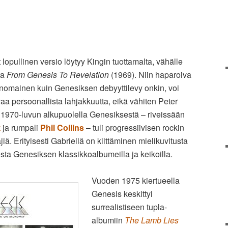
lopullinen versio löytyy Kingin tuottamalta, vähälle
ta
From Genesis To Revelation
(1969). Niin haparoiva
nomainen kuin Genesiksen debyyttilevy onkin, voi
evaa persoonallista lahjakkuutta, eikä vähiten Peter
. 1970-luvun alkupuolella Genesiksestä – riveissään
t
ja rumpali
Phil Collins
– tuli progressiivisen rockin
ä. Erityisesti Gabrieliä on kiittäminen mielikuvitusta
ta Genesiksen klassikkoalbumeilla ja keikoilla.
Vuoden 1975 kiertueella
Genesis keskittyi
surrealistiseen tupla-
albumiin
The Lamb Lies