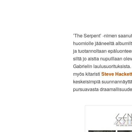
’The Serpent’ -nimen saanut 
huomiolle jääneeltä albumil
ja tuotannoltaan epäluontee
siltä jo aistia nupuillaan ol
Gabrielin laulusuorituksista
myös kitaristi
Steve Hacket
keskeisimpiä suunnannäyttäji
pursuavasta draamallisuudes