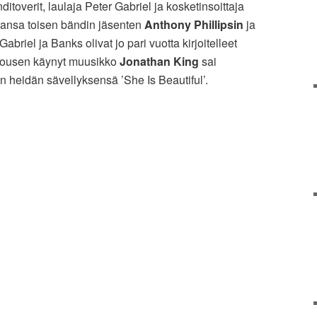
overit, laulaja Peter Gabriel ja kosketinsoittaja
mansa toisen bändin jäsenten
Anthony Phillipsin
ja
abriel ja Banks olivat jo pari vuotta kirjoitelleet
rhousen käynyt muusikko
Jonathan King
sai
heidän sävellyksensä ’She Is Beautiful’.