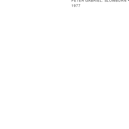
PETER GABRIEL: SLOWBURN 
1977