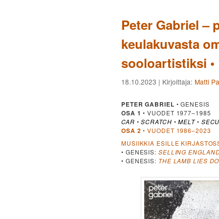
Peter Gabriel –
keulakuvasta om
sooloartistiksi 
18.10.2023
| Kirjoittaja:
Matti P
PETER GABRIEL
• GENESIS
OSA 1
• VUODET 1977–1985
CAR
•
SCRATCH
•
MELT
•
SECU
OSA 2
• VUODET 1986–2023
MUSIIKKIA ESILLE KIRJASTOS
• GENESIS:
SELLING ENGLAND
• GENESIS:
THE LAMB LIES D