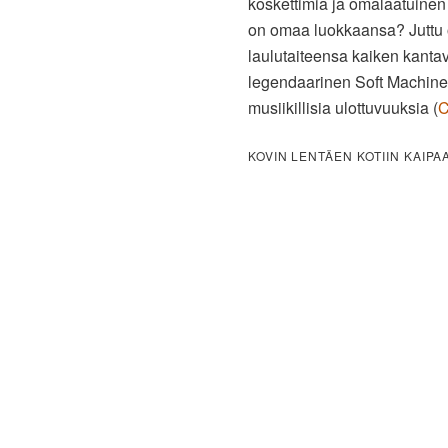
koskettimia ja omalaatuinen
on omaa luokkaansa? Juttu 
laulutaiteensa kaiken kantav
legendaarinen Soft Machine-v
musiikillisia ulottuvuuksia (
C
KOVIN LENTÄEN KOTIIN KAIPAA