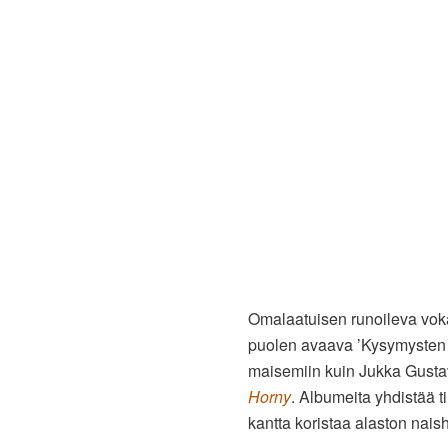
Omalaatuisen runoileva voka
puolen avaava ’Kysymysten 
maisemiin kuin Jukka Gust
Horny
. Albumeita yhdistää t
kantta koristaa alaston nai