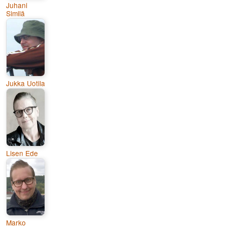
Juhani
Similä
Jukka Uotila
Lisen Ede
Marko