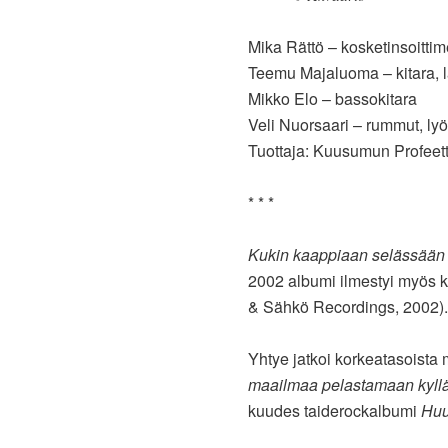
Mika Rättö – kosketinsoittim
Teemu Majaluoma – kitara, 
Mikko Elo – bassokitara
Veli Nuorsaari – rummut, ly
Tuottaja: Kuusumun Profeet
* * *
Kukin kaappiaan selässään
2002 albumi ilmestyi myös 
& Sähkö Recordings, 2002).
Yhtye jatkoi korkeatasoista 
maailmaa pelastamaan kyllä
kuudes taiderockalbumi
Huu