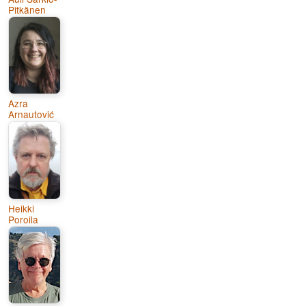
Pitkänen
Azra
Arnautović
Heikki
Poroila