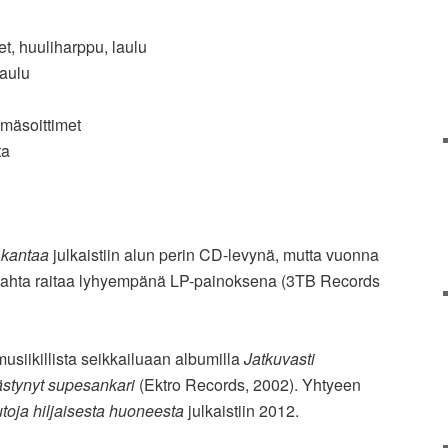
et, huuliharppu, laulu
laulu
ömäsoittimet
ta
 kantaa
julkaistiin alun perin CD-levynä, mutta vuonna
kahta raitaa lyhyempänä LP-painoksena (3TB Records
musiikillista seikkailuaan albumilla
Jatkuvasti
stynyt supesankari
(Ektro Records, 2002). Yhtyeen
toja hiljaisesta huoneesta
julkaistiin 2012.