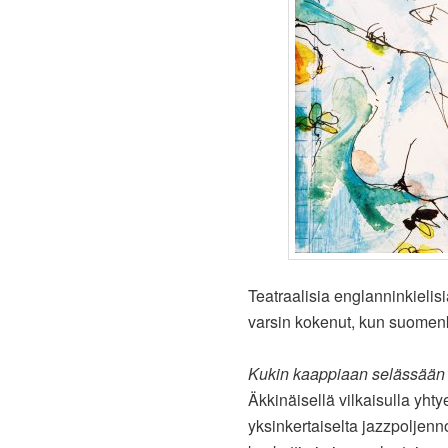
Teatraalisia englanninkielisi
varsin kokenut, kun suomenk
Kukin kaappiaan selässään
Äkkinäisellä vilkaisulla yht
yksinkertaiselta jazzpoljenn