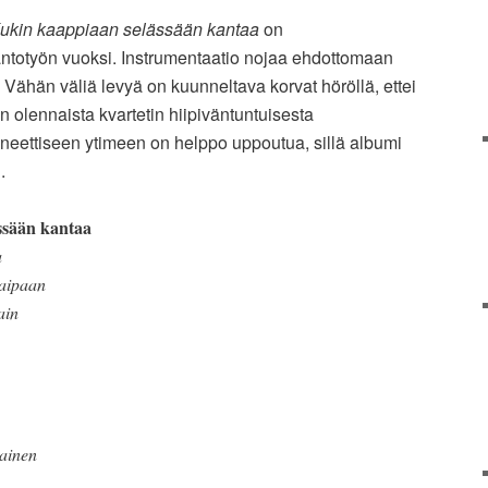
ukin kaappiaan selässään kantaa
on
ntotyön vuoksi. Instrumentaatio nojaa ehdottomaan
Vähän väliä levyä on kuunneltava korvat höröllä, ettei
olennaista kvartetin hiipiväntuntuisesta
gneettiseen ytimeen on helppo uppoutua, sillä albumi
.
ssään kantaa
a
kaipaan
ain
ainen