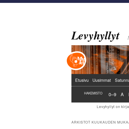
Levyhyllyt
Päävalikko
Etusivu
Uusimmat
Satunn
Hakemist
Hak
HAKEMISTO
0–9
A
ARKISTOT KUUKAUDEN MUKA