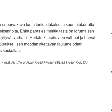
 supervakava laulu tuntuu jokaisella kuuntelukerralla
a keksinnöltä. Ehkä paras esimerkki tästä on lorumaisen
 syttyvät varhain’. Herkän kitarakuvion vaiheet ja harvat
kkeuksellisen moodiin itkettävän laulumelodian
es koskettaa.
N • ALBUMILTA
KUKIN KAAPPIAAN SELÄSSÄÄN KANTAA