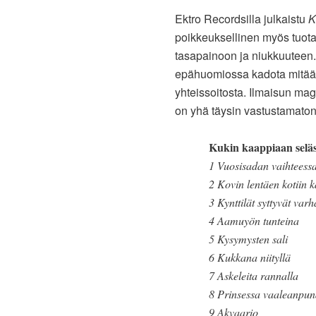
Ektro Recordsilla julkaistu
K
poikkeuksellinen myös tuota
tasapainoon ja niukkuuteen. 
epähuomiossa kadota mitään 
yhteissoitosta. Ilmaisun ma
on yhä täysin vastustamaton
Kukin kaappiaan selä
1 Vuosisadan vaihteess
2 Kovin lentäen kotiin 
3 Kynttilät syttyvät varh
4 Aamuyön tunteina
5 Kysymysten sali
6 Kukkana niityllä
7 Askeleita rannalla
8 Prinsessa vaaleanpun
9 Akvaario