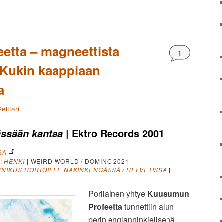
etta – magneettista
Kommentteja
1
• Kukin kaappiaan
a
elttari
| Ektro Records 2001
ässään kantaa
SA
E
:
HENKI
|
WEIRD WORLD / DOMINO 2021
NIKUS HORTOILEE NÄKINKENGÄSSÄ / HELVETISSÄ
|
Porilainen yhtye
Kuusumun
Profeetta
tunnettiin alun
perin englanninkielisenä