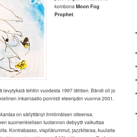
kombona
Moon Fog
Prophet
.
ä levytyksiä tehtiin vuodesta 1997 lähtien. Bändi oli jo
ielinen inkarnaatio ponnisti eteenpäin vuonna 2001.
 kantaa
on säilyttänyt ilmiömäisen otteensa.
yeen suomenkielisen tuotannon debyytti vaikuttaa
olta. Kontrabasso, vispilärummut, jazzkitaraa, kuulaita