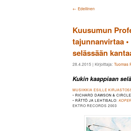
Artikkelien selaus
←
Edellinen
Kuusumun Profe
tajunnanvirtaa 
selässään kanta
28.4.2015
| Kirjoittaja:
Tuomas P
Kukin kaappiaan sel
MUSIIKKIA ESILLE KIRJASTOS
•
RICHARD DAWSON & CIRCL
•
RÄTTÖ JA LEHTISALO
:
KOPER
EKTRO RECORDS 2003