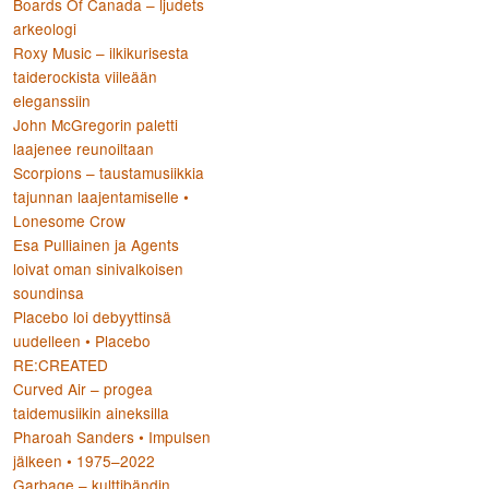
Boards Of Canada – ljudets
arkeologi
Roxy Music – ilkikurisesta
taiderockista viileään
eleganssiin
:
John McGregorin paletti
laajenee reunoiltaan
Scorpions – taustamusiikkia
tajunnan laajentamiselle •
Lonesome Crow
Esa Pulliainen ja Agents
loivat oman sinivalkoisen
soundinsa
Placebo loi debyyttinsä
uudelleen • Placebo
RE:CREATED
Curved Air – progea
taidemusiikin aineksilla
Pharoah Sanders • Impulsen
jälkeen • 1975–2022
Garbage – kulttibändin