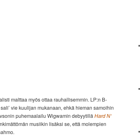
listi malttaa myös ottaa rauhallisemmin. LP:n B-
sali’ vie kuulijan mukanaan, ehkä hieman samoihin
avsonin puhemaalailu Wigwamin debyytillä
Hard N’
inkimättömän musiikin lisäksi se, että molempien
shahmo.