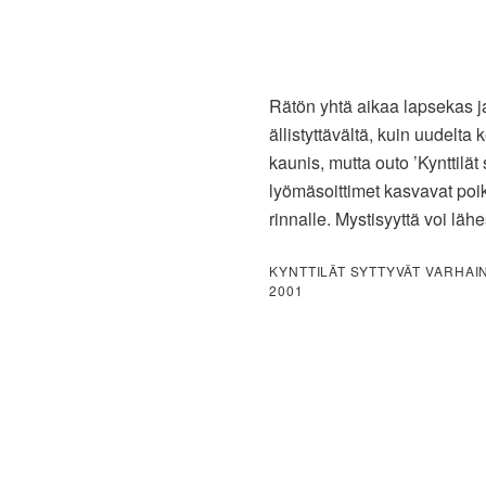
Rätön yhtä aikaa lapsekas ja
ällistyttävältä, kuin uudelt
kaunis, mutta outo ’Kynttilät
lyömäsoittimet kasvavat poi
rinnalle. Mystisyyttä voi läh
KYNTTILÄT SYTTYVÄT VARHAI
2001