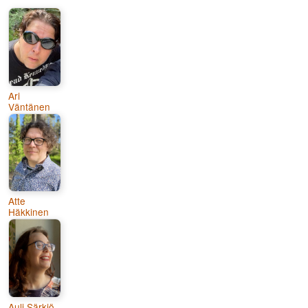
Ari
Väntänen
Atte
Häkkinen
Auli Särkiö-