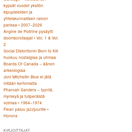
kypsät vuodet yksilön
kipupisteiden ja
yhteiskunnallisen raivon
parissa • 2007–2026
Angine de Poitrine pysäytti
doomscrollaajat • Vol. 1 & Vol.
2
Social Distortionin Born to Kill
huokuu nostalgiaa ja uhmaa
Boards Of Canada – äänen
arkeologiaa
Joni Mitchellin Blue ei jätä
mitään kertomatta
Pharoah Sanders – tyyntä,
myrskyä ja tuliperäistä
voimaa • 1964–1974
Flean paluu jazzjuurille •
Honora
KIRJOITTAJAT