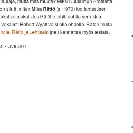
 laulaja, mutta mitä muuta? Miksi Kuusumun Profeetta
on siinä, miten
Mika Rättö
(s. 1973) tuo fantastisen
aksi voimaksi. Jos Rätölle tohtii pohtia verrokkia,
okalisti Robert Wyatt voisi olla ehdolla. Rätön muita
ircle
,
Rättö ja Lehtisalo
jne.) kannattaa myös testata.
N • LIVE 2011