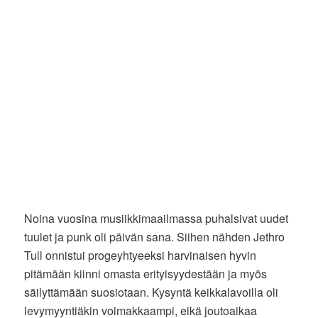
Noina vuosina musiikkimaailmassa puhalsivat uudet
tuulet ja punk oli päivän sana. Siihen nähden Jethro
Tull onnistui progeyhtyeeksi harvinaisen hyvin
pitämään kiinni omasta erityisyydestään ja myös
säilyttämään suosiotaan. Kysyntä keikkalavoilla oli
levymyyntiäkin voimakkaampi, eikä joutoaikaa