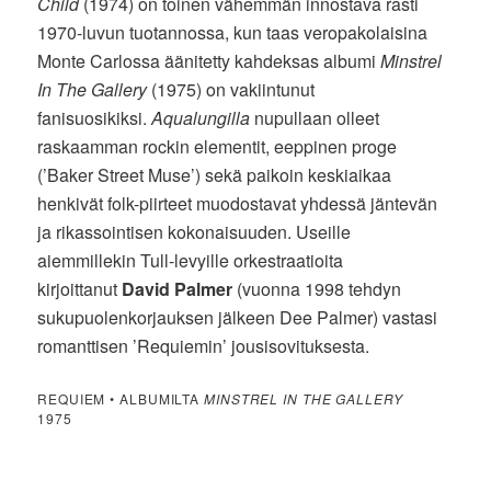
Child
(1974) on toinen vähemmän innostava rasti
1970-luvun tuotannossa, kun taas veropakolaisina
Monte Carlossa äänitetty kahdeksas albumi
Minstrel
In The Gallery
(1975) on vakiintunut
fanisuosikiksi.
Aqualungilla
nupullaan olleet
raskaamman rockin elementit, eeppinen proge
(’Baker Street Muse’) sekä paikoin keskiaikaa
henkivät folk-piirteet muodostavat yhdessä jäntevän
ja rikassointisen kokonaisuuden. Useille
aiemmillekin Tull-levyille orkestraatioita
kirjoittanut
David Palmer
(vuonna 1998 tehdyn
sukupuolenkorjauksen jälkeen Dee Palmer) vastasi
romanttisen ’Requiemin’ jousisovituksesta.
REQUIEM • ALBUMILTA
MINSTREL IN THE GALLERY
1975