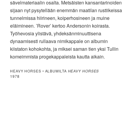
sävelmateriaalin osalta. Metsäisten kansantarinoiden
sijaan nyt pysytellään enemmän maatilan rustiikeissa
tunnelmissa hiirineen, koiperhosineen ja muine
eläimineen. ’Rover’ kertoo Andersonin koirasta.
Työhevosia ylistävä, yhdeksänminuuttisena
dynaamisesti rullaava nimikappale on albumin
kiistaton kohokohta, ja miksei saman tien yksi Tullin
komeimmista progekappaleista kautta aikain.
HEAVY HORSES • ALBUMILTA
HEAVY HORSES
1978