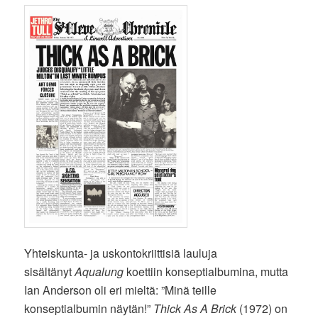
Yhteiskunta- ja uskontokriittisiä lauluja
sisältänyt
Aqualung
koettiin konseptialbumina, mutta
Ian Anderson oli eri mieltä: ”Minä teille
konseptialbumin näytän!”
Thick As A Brick
(1972) on