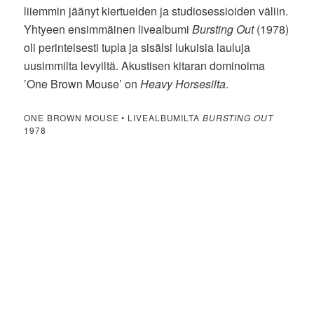
liiemmin jäänyt kiertueiden ja studiosessioiden väliin.
Yhtyeen ensimmäinen livealbumi
Bursting Out
(1978)
oli perinteisesti tupla ja sisälsi lukuisia lauluja
uusimmilta levyiltä. Akustisen kitaran dominoima
’One Brown Mouse’ on
Heavy Horsesilta
.
ONE BROWN MOUSE • LIVEALBUMILTA
BURSTING OUT
1978