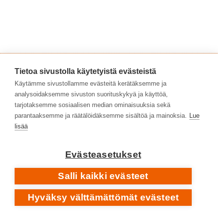
Samaisella saarella sijaitseva hautausmaa sai
Andersonin kirjoittamaan ’Old Ghosts’ -laulun, jonka
Tietoa sivustolla käytetyistä evästeistä
sinfoniseen progeen huilu, piano ja akustinen kitara
Käytämme sivustollamme evästeitä kerätäksemme ja
tuovat raikkaita folkpiirteitä. Palmerin
analysoidaksemme sivuston suorituskykyä ja käyttöä,
tarjotaksemme sosiaalisen median ominaisuuksia sekä
orkestrointitaidot pääsevät oikeuksiinsa mm. hivenen
parantaaksemme ja räätälöidäksemme sisältöä ja mainoksia.
Lue
sentimentaalisella ’Home’-balladilla sekä tähtikuvion
lisää
mukaan nimetyllä ’Orionilla’.
Evästeasetukset
ORION • ALBUMILTA
STORMWATCH
1979
Salli kaikki evästeet
Hyväksy välttämättömät evästeet