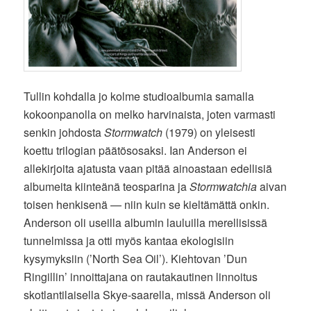
Tullin kohdalla jo kolme studioalbumia samalla
kokoonpanolla on melko harvinaista, joten varmasti
senkin johdosta
Stormwatch
(1979) on yleisesti
koettu trilogian päätösosaksi. Ian Anderson ei
allekirjoita ajatusta vaan pitää ainoastaan edellisiä
albumeita kiinteänä teosparina ja
Stormwatchia
aivan
toisen henkisenä — niin kuin se kieltämättä onkin.
Anderson oli useilla albumin lauluilla merellisissä
tunnelmissa ja otti myös kantaa ekologisiin
kysymyksiin (’North Sea Oil’). Kiehtovan ’Dun
Ringillin’ innoittajana on rautakautinen linnoitus
skotlantilaisella Skye-saarella, missä Anderson oli