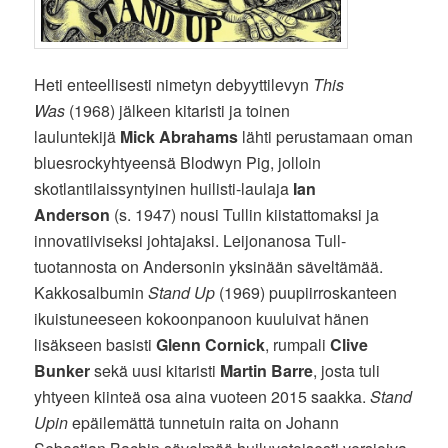
Heti enteellisesti nimetyn debyyttilevyn
This
Was
(1968) jälkeen kitaristi ja toinen
lauluntekijä
Mick Abrahams
lähti perustamaan oman
bluesrockyhtyeensä Blodwyn Pig, jolloin
skotlantilaissyntyinen huilisti-laulaja
Ian
Anderson
(s. 1947) nousi Tullin kiistattomaksi ja
innovatiiviseksi johtajaksi. Leijonanosa Tull-
tuotannosta on Andersonin yksinään säveltämää.
Kakkosalbumin
Stand Up
(1969) puupiirroskanteen
ikuistuneeseen kokoonpanoon kuuluivat hänen
lisäkseen basisti
Glenn Cornick
, rumpali
Clive
Bunker
sekä uusi kitaristi
Martin Barre
, josta tuli
yhtyeen kiinteä osa aina vuoteen 2015 saakka.
Stand
Upin
epäilemättä tunnetuin raita on Johann