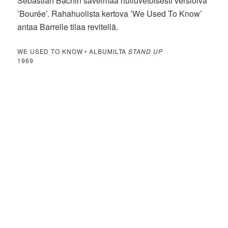
Sebastian Bachin sävelmää huiluvetoisesti versioiva
’Bourée’. Rahahuolista kertova ’We Used To Know’
antaa Barrelle tilaa revitellä.
WE USED TO KNOW • ALBUMILTA
STAND UP
1969