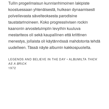
Tullin progeilmaisun kunnianhimoinen lakipiste
koostuessaan yhtenäisestä, huikean dynaamisesti
polveilevasta sävelteoksesta parodisine
taustatarinoineen. Koko progressiivisen rockin
kaanonin arvostetuimpiin levyihin kuuluva
mestariteos oli sekä kaupallinen että kriittinen
menestys, jollaista oli käytännössä mahdotonta tehdä
uudelleen. Tässä näyte albumin kakkospuolelta.
LEGENDS AND BELIEVE IN THE DAY • ALBUMILTA
THICK
AS A BRICK
1972