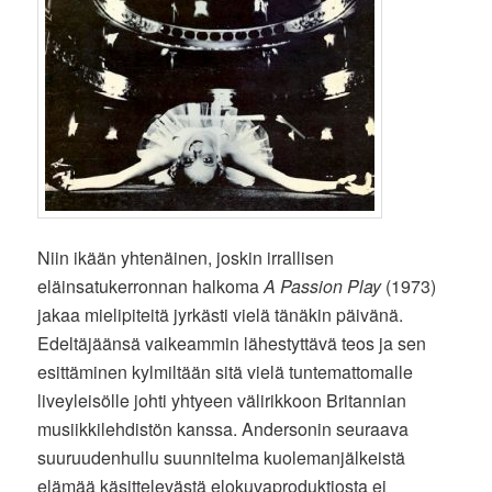
Niin ikään yhtenäinen, joskin irrallisen
eläinsatukerronnan halkoma
A Passion Play
(1973)
jakaa mielipiteitä jyrkästi vielä tänäkin päivänä.
Edeltäjäänsä vaikeammin lähestyttävä teos ja sen
esittäminen kylmiltään sitä vielä tuntemattomalle
liveyleisölle johti yhtyeen välirikkoon Britannian
musiikkilehdistön kanssa. Andersonin seuraava
suuruudenhullu suunnitelma kuolemanjälkeistä
elämää käsittelevästä elokuvaproduktiosta ei