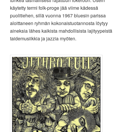
tunkea täsmällisesti rajattuun lokeroon. Usein
käytetty termi folk-proge jää viime kädessä
puolitiehen, sillä vuonna 1967 bluesin parissa
aloittaneen ryhmän kokonaistuotannosta löytyy
aineksia lähes kaikista mahdollisista lajityypeistä
taidemusiikkia ja jazzia myöten.