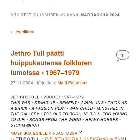
ARKISTOT KUUKAUDEN MUKAAN:
MARRASKUU 2024
Artikkelien selaus
←
Edellinen
Jethro Tull päätti
Komment
1
huippukautensa folkloren
lumoissa • 1967–1979
27.11.2024
| Kirjoittaja:
Matti Pajuniemi
JETHRO TULL
• VUODET 1967–1979
THIS WAS
•
STAND UP
•
BENEFIT
•
AQUALUNG
•
THICK AS
A BRICK
•
A PASSION PLAY
•
WAR CHILD
•
MINSTREL IN
THE GALLERY
•
TOO OLD TO ROCK ’N’ ROLL: TOO YOUNG
TO DIE!
•
SONGS FROM THE WOOD
•
HEAVY HORSES
•
STORMWATCH
MUSIIKKIA ESILLE KIRJASTOSSA
•
JETHRO TULL
:
THE JETHRO TULL CHRISTMAS ALBUM
|