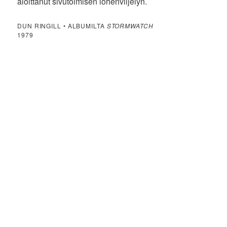
aloittanut sivutoimisen lohenviljelyn.
DUN RINGILL • ALBUMILTA
STORMWATCH
1979