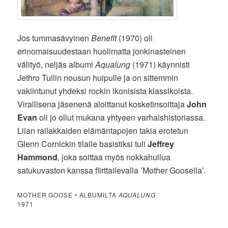
Jos tummasävyinen
Benefit
(1970) oli
erinomaisuudestaan huolimatta jonkinasteinen
välityö, neljäs albumi
Aqualung
(1971) käynnisti
Jethro Tullin nousun huipulle ja on sittemmin
vakiintunut yhdeksi rockin ikonisista klassikoista.
Virallisena jäsenenä aloittanut kosketinsoittaja
John
Evan
oli jo ollut mukana yhtyeen varhaishistoriassa.
Liian railakkaiden elämäntapojen takia erotetun
Glenn Cornickin tilalle basistiksi tuli
Jeffrey
Hammond
, joka soittaa myös nokkahuilua
satukuvaston kanssa flirttailevalla ’Mother Goosella’.
MOTHER GOOSE • ALBUMILTA
AQUALUNG
1971