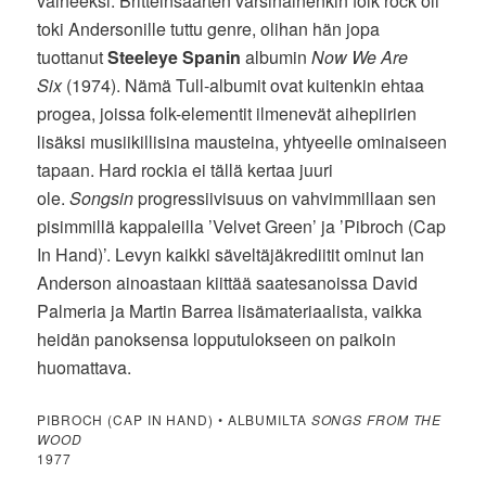
vaiheeksi. Britteinsaarten varsinainenkin folk rock oli
toki Andersonille tuttu genre, olihan hän jopa
tuottanut
Steeleye Spanin
albumin
Now We Are
Six
(1974). Nämä Tull-albumit ovat kuitenkin ehtaa
progea, joissa folk-elementit ilmenevät aihepiirien
lisäksi musiikillisina mausteina, yhtyeelle ominaiseen
tapaan. Hard rockia ei tällä kertaa juuri
ole.
Songsin
progressiivisuus on vahvimmillaan sen
pisimmillä kappaleilla ’Velvet Green’ ja ’Pibroch (Cap
In Hand)’. Levyn kaikki säveltäjäkrediitit ominut Ian
Anderson ainoastaan kiittää saatesanoissa David
Palmeria ja Martin Barrea lisämateriaalista, vaikka
heidän panoksensa lopputulokseen on paikoin
huomattava.
PIBROCH (CAP IN HAND) • ALBUMILTA
SONGS FROM THE
WOOD
1977