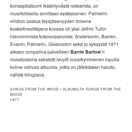
konseptialbumi ikääntyvästä rokkarista, on
musiikilliselta anniltaan epätasainen. Palmerin
vihdoin saatua täysjäsenyyden toisena
kosketinsoittajana koossa oli yksi Jethro Tullin
hienoimmista kokoonpanoista. Andersonin, Barren,
Evanin, Palmerin, Glascockin sekä jo syksystä 1971
alkaen rumpalina palvelleen
Barrie Barlow
’n
muodostama sekstetti levytti vuosikymmenen lopulla
kolme vahvaa albumia, jotka on jälkikäteen haluttu
nähdä trilogiana.
SONGS FROM THE WOOD • ALBUMILTA
SONGS FROM THE
WOOD
1977