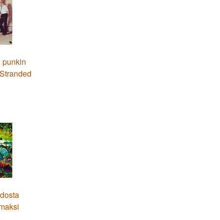
i punkin
) Stranded
dosta
maksi