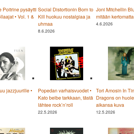
 Poitrine pysäytti
Social Distortionin Born to
Joni Mitchellin Blu
laajat • Vol. 1 &
Kill huokuu nostalgiaa ja
mitään kertomatta
uhmaa
4.6.2026
8.6.2026
u jazzjuurille •
Popedan varhaisvuodet •
Tori Amosin In Ti
Kato beibe tarkkaan, tästä
Dragons on huole
lähtee rock’n’roll
aikansa kuva
22.5.2026
12.5.2026