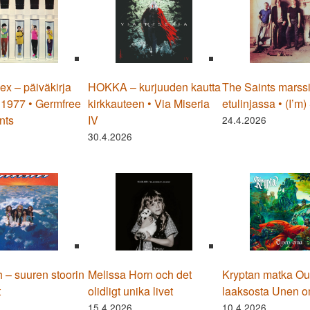
x – päiväkirja
HOKKA – kurjuuden kautta
The Saints marss
 1977 • Germfree
kirkkauteen • Via Miseria
etulinjassa • (I’m
nts
IV
24.4.2026
30.4.2026
 – suuren stoorin
Melissa Horn och det
Kryptan matka Ou
t
olidligt unika livet
laaksosta Unen o
15.4.2026
10.4.2026