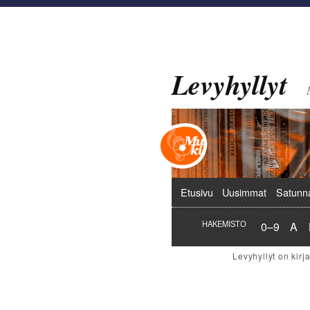
Levyhyllyt
Päävalikko
Etusivu
Uusimmat
Satunn
Hakemist
Hak
HAKEMISTO
0–9
A