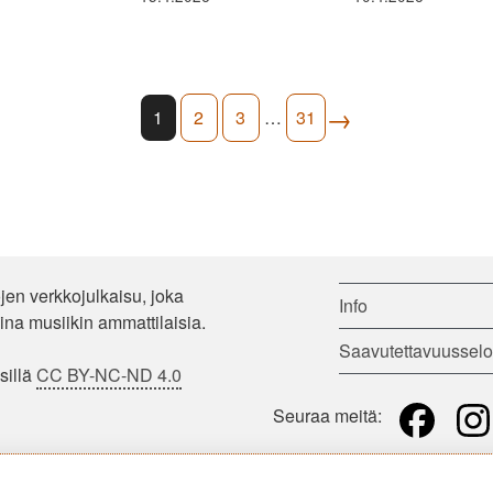
→
1
2
3
…
31
ojen verkkojulkaisu, joka
Info
jina musiikin ammattilaisia.
Saavutettavuusselo
ssillä
CC BY-NC-ND 4.0
Seuraa meitä: