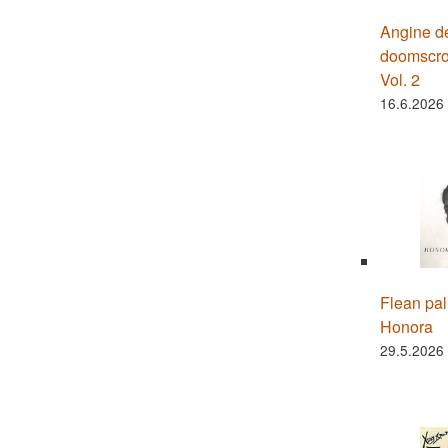
Angine de
doomscrol
Vol. 2
16.6.2026
Flean palu
Honora
29.5.2026