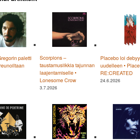
Scorpions –
egorin paletti
Placebo loi debyy
taustamusiikkia tajunnan
reunoiltaan
uudelleen • Plac
laajentamiselle •
RE:CREATED
Lonesome Crow
24.6.2026
3.7.2026