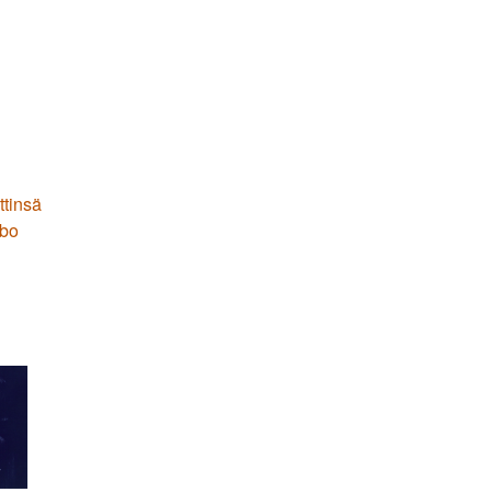
ttinsä
ebo