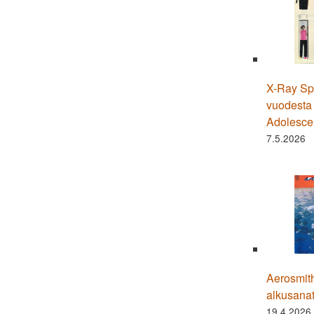
X-Ray Spe
vuodesta
Adolesce
7.5.2026
Aerosmith
alkusana
19.4.2026