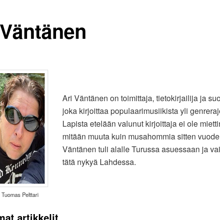
 Väntänen
Ari Väntänen on toimittaja, tietokirjailija ja s
joka kirjoittaa populaarimusiikista yli genreraj
Lapista etelään valunut kirjoittaja ei ole mietti
mitään muuta kuin musahommia sitten vuode
Väntänen tuli alalle Turussa asuessaan ja va
tätä nykyä Lahdessa.
 Tuomas Pelttari
at artikkelit