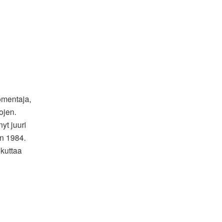
uomentaja,
ojen.
nyt juuri
n 1984.
ikuttaa