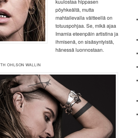
kuulostaa hippasen
pöyhkeältä, mutta
mahtailevalla väitteellä on
totuuspohjaa. Se, mikä ajaa
Imamia eteenpäin artistina ja
ihmisenä, on sisäsyntyistä,
hänessä luonnostaan.
BETH OHLSON WALLIN