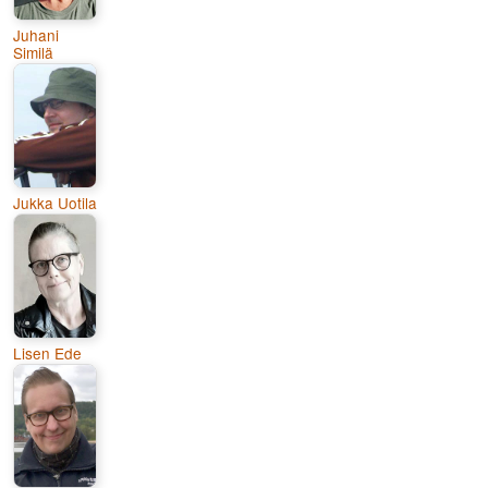
Juhani
Similä
Jukka Uotila
Lisen Ede