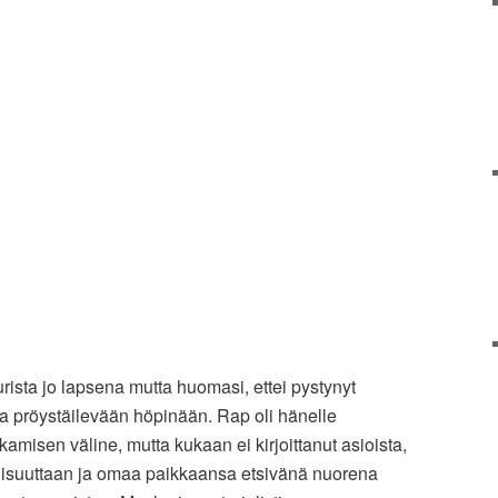
rista jo lapsena mutta huomasi, ettei pystynyt
 pröystäilevään höpinään. Rap oli hänelle
amisen väline, mutta kukaan ei kirjoittanut asioista,
alisuuttaan ja omaa paikkaansa etsivänä nuorena