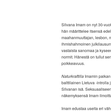
Silvana Imam on nyt 30-vuoti
hän määrittelee itsensä edel
maahanmuuttajan, lesbon, n
ihmishahmoinen julkilausuma,
vastaista sanomaa ja kyseen
normit. Hänestä on tullut se
poikkeavuus.
Naturkraftilla
Imamin paikan k
balttilainen Lietuva -introlla
Silvanan isä. Seksuaaliseen
näkemyksensä Imam ilmoitta
Imam edustaa useita eri väh