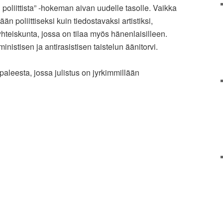
poliittista” -hokeman aivan uudelle tasolle. Vaikka
än poliittiseksi kuin tiedostavaksi artistiksi,
teiskunta, jossa on tilaa myös hänenlaisilleen.
inistisen ja antirasistisen taistelun äänitorvi.
paleesta, jossa julistus on jyrkimmillään