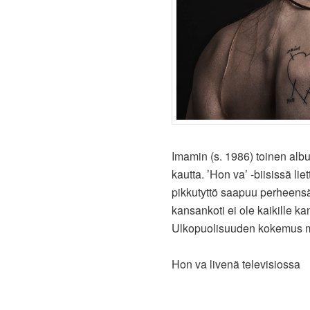
Imamin (s. 1986) toinen alb
kautta. ’Hon va’ -biisissä lie
pikkutyttö saapuu perheensä
kansankoti ei ole kaikille ka
Ulkopuolisuuden kokemus mä
Hon va livenä televisiossa