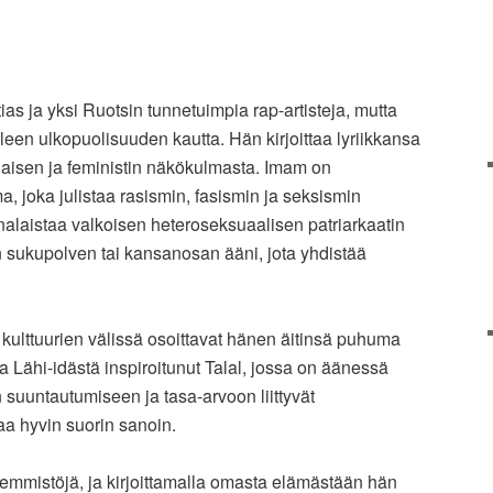
as ja yksi Ruotsin tunnetuimpia rap-artisteja, mutta
leen ulkopuolisuuden kautta. Hän kirjoittaa lyriikkansa
aisen ja feministin näkökulmasta. Imam on
 joka julistaa rasismin, fasismin ja seksismin
alaistaa valkoisen heteroseksuaalisen patriarkaatin
n sukupolven tai kansanosan ääni, jota yhdistää
ulttuurien välissä osoittavat hänen äitinsä puhuma
 ja Lähi-idästä inspiroitunut Talal, jossa on äänessä
 suuntautumiseen ja tasa-arvoon liittyvät
a hyvin suorin sanoin.
emmistöjä, ja kirjoittamalla omasta elämästään hän