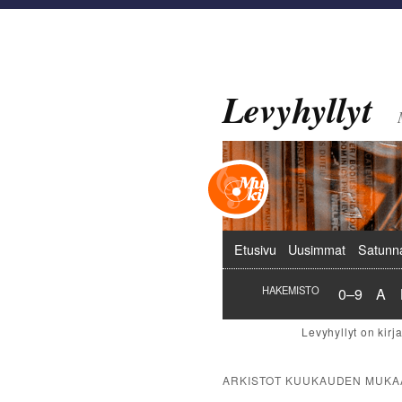
Levyhyllyt
Päävalikko
Etusivu
Uusimmat
Satunn
Hakemist
Hak
HAKEMISTO
0–9
A
ARKISTOT KUUKAUDEN MUKA