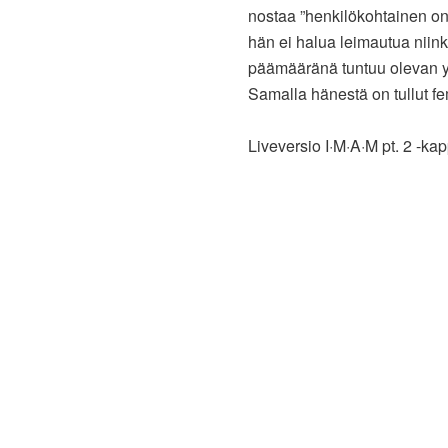
nostaa ”henkilökohtainen on 
hän ei halua leimautua niinkä
päämääränä tuntuu olevan yh
Samalla hänestä on tullut fem
Liveversio I·M·A·M pt. 2 -kap