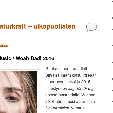
turkraft – ulkopuolisten
Kommentoi
tänen
usic / Woah Dad! 2016
Ruotsalainen rap-artisti
Silvana Imam
kutsui itseään
luonnonvoimaksi jo 2015
ilmestyneen
Jag dör för dig
-
ep:nsä nimiraidalla. Vuonna
2016 hän nimesi albuminsa
Naturkraftiksi
. Vertaus