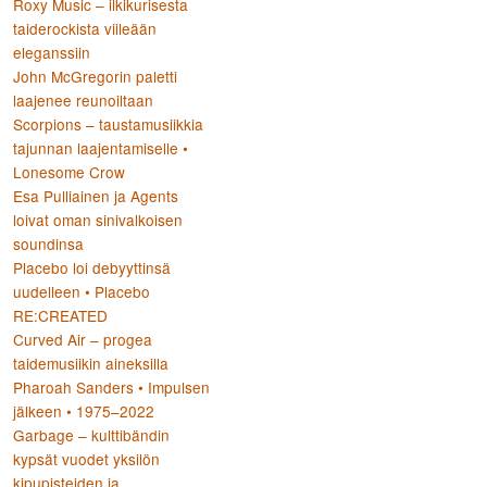
Roxy Music – ilkikurisesta
taiderockista viileään
eleganssiin
John McGregorin paletti
laajenee reunoiltaan
Scorpions – taustamusiikkia
tajunnan laajentamiselle •
Lonesome Crow
Esa Pulliainen ja Agents
loivat oman sinivalkoisen
soundinsa
Placebo loi debyyttinsä
uudelleen • Placebo
RE:CREATED
Curved Air – progea
taidemusiikin aineksilla
Pharoah Sanders • Impulsen
jälkeen • 1975–2022
Garbage – kulttibändin
kypsät vuodet yksilön
kipupisteiden ja