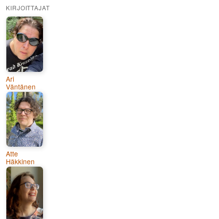
KIRJOITTAJAT
Ari
Väntänen
Atte
Häkkinen