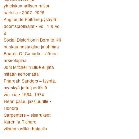
yhteiskunnallisen raivon
parissa • 2007–2026
Angine de Poitrine pysäytti
doomscrollaajat • Vol. 1 & Vol.
2
Social Distortionin Born to Kill
huokuu nostalgiaa ja uhmaa
Boards Of Canada – äänen
arkeologiaa
Joni Mitchellin Blue ei jätä
mitään kertomatta
Pharoah Sanders – tyyntä,
myrskyä ja tuliperäistä
voimaa • 1964–1974
Flean paluu jazzjuurille •
Honora
Carpenters – sisarukset
Karen ja Richard
viihdemusiikin huipulla