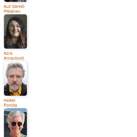
Auli Särkiö-
Pitkänen
Azra
Arnautović
Heikki
Poroila