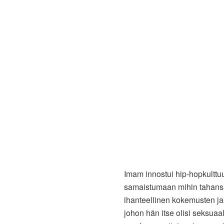
Imam innostui hip-hopkulttuu
samaistumaan mihin tahansa
ihanteellinen kokemusten jak
johon hän itse olisi seksua