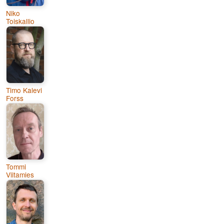
Niko
Toiskallio
Timo Kalevi
Forss
Tommi
Viitamies