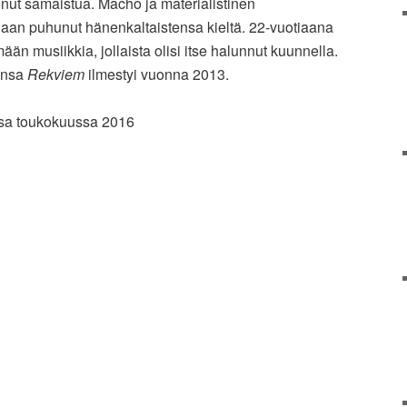
ut samaistua. Macho ja materialistinen
kkiaan puhunut hänenkaltaistensa kieltä. 22-vuotiaana
ään musiikkia, jollaista olisi itse halunnut kuunnella.
insa
Rekviem
ilmestyi vuonna 2013.
sa toukokuussa 2016