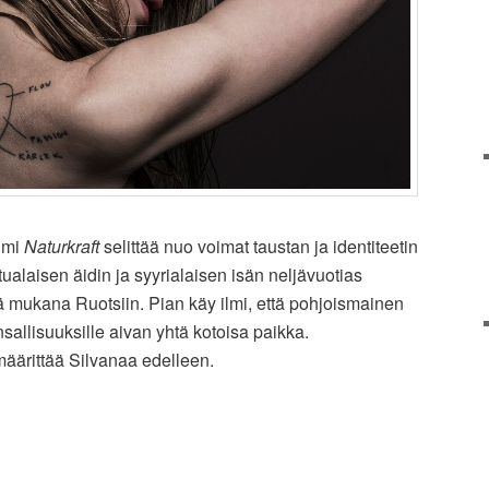
umi
Naturkraft
selittää nuo voimat taustan ja identiteetin
ttualaisen äidin ja syyrialaisen isän neljävuotias
 mukana Ruotsiin. Pian käy ilmi, että pohjoismainen
nsallisuuksille aivan yhtä kotoisa paikka.
ärittää Silvanaa edelleen.