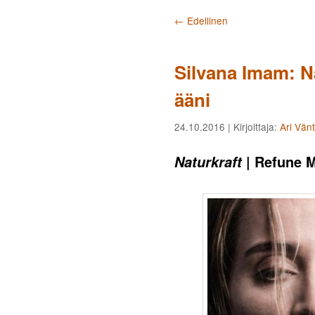
Artikkelien selaus
←
Edellinen
Silvana Imam: Na
ääni
24.10.2016
| Kirjoittaja:
Ari Vän
| Refune M
Naturkraft