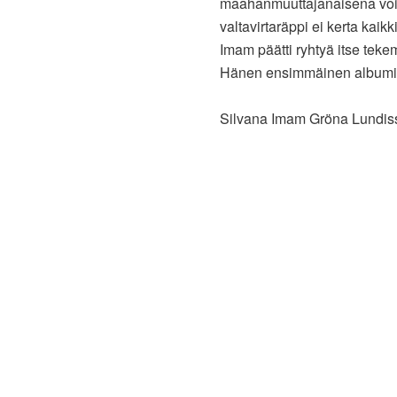
maahanmuuttajanaisena voin
valtavirtaräppi ei kerta kai
Imam päätti ryhtyä itse tekem
Hänen ensimmäinen album
Silvana Imam Gröna Lundis