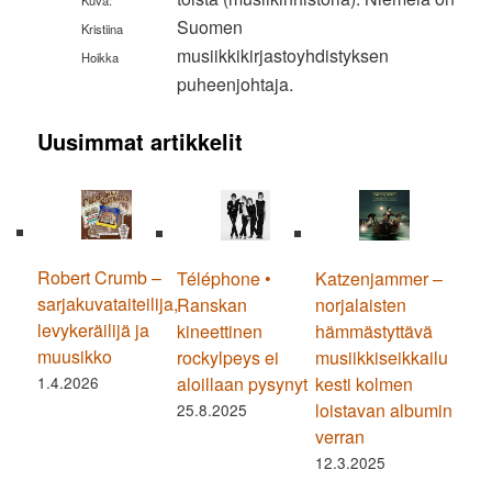
Kuva:
Suomen
Kristiina
musiikkikirjastoyhdistyksen
Hoikka
puheenjohtaja.
Uusimmat artikkelit
Robert Crumb –
Téléphone •
Katzenjammer –
sarjakuvataiteilija,
Ranskan
norjalaisten
levykeräilijä ja
kineettinen
hämmästyttävä
muusikko
rockylpeys ei
musiikkiseikkailu
1.4.2026
aloillaan pysynyt
kesti kolmen
loistavan albumin
25.8.2025
verran
12.3.2025