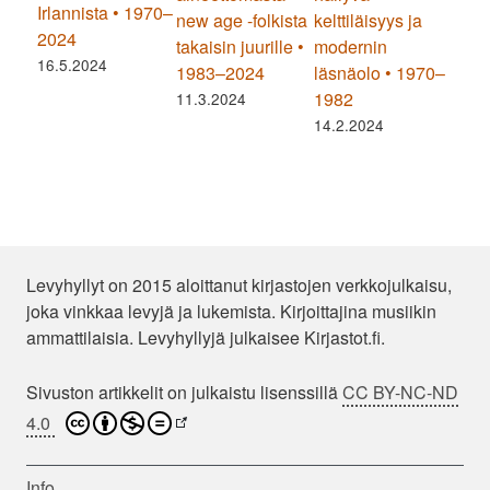
Irlannista • 1970–
new age -folkista
kelttiläisyys ja
2024
takaisin juurille •
modernin
16.5.2024
1983–2024
läsnäolo • 1970–
1982
11.3.2024
14.2.2024
Levyhyllyt on 2015 aloittanut kirjastojen verkkojulkaisu,
joka vinkkaa levyjä ja lukemista. Kirjoittajina musiikin
ammattilaisia. Levyhyllyjä julkaisee Kirjastot.fi.
Sivuston artikkelit on julkaistu lisenssillä
CC BY-NC-ND
4.0
Info