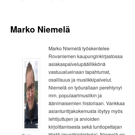
Marko Niemelä
Marko Niemelä työskentelee
Rovaniemen kaupunginkirjastossa
asiakaspalvelupäällikkönä
vastuualueinaan tapahtumat,
osallisuus ja musiikkipalvelut.
Niemelä on työurallaan perehtynyt
mm. populaarimusiikin ja
äänimaisemien historiaan. Vankkaa
asiantuntijakokemusta löytyy myös
lehtijuttujen ja arvioiden
kirjoittamisesta sekä tuntiopettajan
töistä (musiikinhistoria). Niemelä on