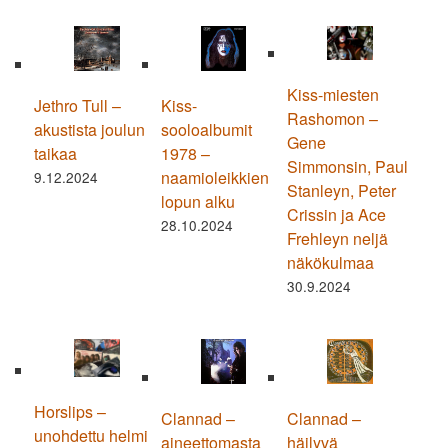
Kiss-miesten
Jethro Tull –
Kiss-
Rashomon –
akustista joulun
sooloalbumit
Gene
taikaa
1978 –
Simmonsin, Paul
naamioleikkien
9.12.2024
Stanleyn, Peter
lopun alku
Crissin ja Ace
28.10.2024
Frehleyn neljä
näkökulmaa
30.9.2024
Horslips –
Clannad –
Clannad –
unohdettu helmi
aineettomasta
häilyvä