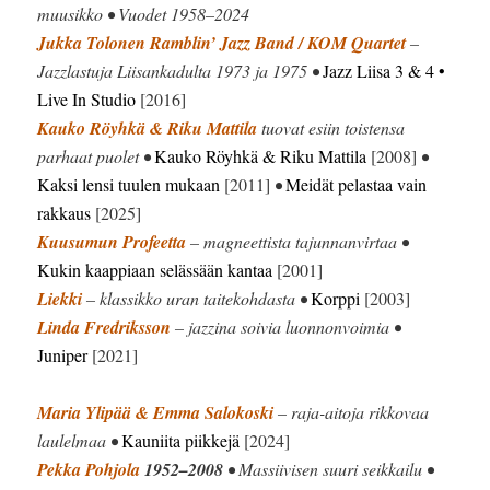
muusikko • Vuodet 1958–2024
Jukka Tolonen Ramblin’ Jazz Band / KOM Quartet
–
Jazzlastuja Liisankadulta 1973 ja 1975 •
Jazz Liisa 3 & 4 •
Live In Studio
[2016]
Kauko Röyhkä & Riku Mattila
tuovat esiin toistensa
parhaat puolet •
Kauko Röyhkä & Riku Mattila
[2008]
•
Kaksi lensi tuulen mukaan
[2011]
•
Meidät pelastaa vain
rakkaus
[2025]
Kuusumun Profeetta
– magneettista tajunnanvirtaa •
Kukin kaappiaan selässään kantaa
[2001]
Liekki
– klassikko uran taitekohdasta •
Korppi
[2003]
Linda Fredriksson
– jazzina soivia luonnonvoimia •
Juniper
[2021]
Maria Ylipää & Emma Salokoski
– raja-aitoja rikkovaa
laulelmaa •
Kauniita piikkejä
[2024]
Pekka Pohjola
1952–2008
• Massiivisen suuri seikkailu •