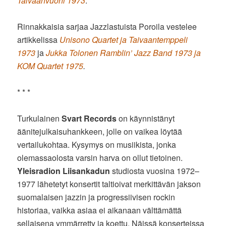
Taivaanvuohi 1973
.
Rinnakkaisia sarjaa Jazzlastuista Poroila vestelee
artikkelissa
Unisono Quartet ja Taivaantemppeli
1973
ja
Jukka Tolonen Ramblin’ Jazz Band 1973 ja
KOM Quartet 1975
.
* * *
Turkulainen
Svart Records
on käynnistänyt
äänitejulkaisuhankkeen, jolle on vaikea löytää
vertailukohtaa. Kysymys on musiikista, jonka
olemassaolosta varsin harva on ollut tietoinen.
Yleisradion Liisankadun
studiosta vuosina 1972–
1977 lähetetyt konsertit taltioivat merkittävän jakson
suomalaisen jazzin ja progressiivisen rockin
historiaa, vaikka asiaa ei aikanaan välttämättä
sellaisena ymmärretty ja koettu. Näissä konserteissa