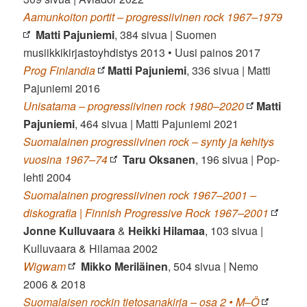
Aamunkoiton portit – progressiivinen rock 1967–1979
Matti Pajuniemi
, 384 sivua | Suomen
musiikkikirjastoyhdistys 2013 • Uusi painos 2017
Prog Finlandia
Matti Pajuniemi
, 336 sivua | Matti
Pajuniemi 2016
Unisatama – progressiivinen rock 1980–2020
Matti
Pajuniemi
, 464 sivua | Matti Pajuniemi 2021
Suomalainen progressiivinen rock – synty ja kehitys
vuosina 1967–74
Taru Oksanen
, 196 sivua | Pop-
lehti 2004
Suomalainen progressiivinen rock 1967–2001 –
diskografia | Finnish Progressive Rock 1967–2001
Jonne Kulluvaara
&
Heikki Hilamaa
, 103 sivua |
Kulluvaara & Hilamaa 2002
Wigwam
Mikko Meriläinen
, 504 sivua | Nemo
2006 & 2018
Suomalaisen rockin tietosanakirja – osa 2 • M–Ö