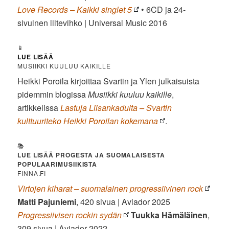
Love Records – Kaikki singlet 5
• 6CD ja 24-
sivuinen liitevihko | Universal Music 2016
📱
LUE LISÄÄ
MUSIIKKI KUULUU KAIKILLE
Heikki Poroila
kirjoittaa Svartin ja Ylen julkaisuista
pidemmin blogissa
Musiikki kuuluu kaikille
,
artikkelissa
Lastuja Liisankadulta – Svartin
kulttuuriteko Heikki Poroilan kokemana
.
📚
LUE LISÄÄ PROGESTA JA SUOMALAISESTA
POPULAARIMUSIIKISTA
FINNA.FI
Virtojen kiharat – suomalainen progressiivinen rock
Matti Pajuniemi
, 420 sivua | Aviador 2025
Progressiivisen rockin sydän
Tuukka Hämäläinen
,
309 sivua | Aviador 2022