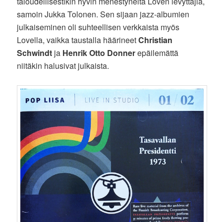
taloudellisestikin hyvin menestyneitä Loven levyttäjiä,
samoin Jukka Tolonen. Sen sijaan jazz-albumien
julkaiseminen oli suhteellisen verkkaista myös
Lovella, vaikka taustalla häärineet
Christian
Schwindt
ja
Henrik Otto Donner
epäilemättä
niitäkin halusivat julkaista.