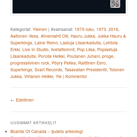
Kategoriat:
Yleinen
|
Avainsanat:
1970-luku
,
1973
,
2016
,
Aaltonen Vesa
,
Ahvenlahti Olli
,
Hauru Jukka
,
Jukka Hauru &
Superkings
,
Laine Reino
,
Lastuja Liisankadulta
,
Lehtola
Erkki
,
Live In Studio
,
livetaltioinnit
,
Pop Liisa
,
Poplastuja
Liisankadulta
,
Poroila Heikki
,
Poutanen Juhani
,
proge
,
progressiivinen rock
,
Pöyry Pekka
,
Raittinen Eero
,
Superkings
,
Svart Records
,
Tasavallan Presidentti
,
Tolonen
Jukka
,
Virtanen Heikki
,
Yle
|
Kommentoi
Artikkelien selaus
←
Edellinen
UUSIMMAT ARTIKKELIT
Boards Of Canada – ljudets arkeologi