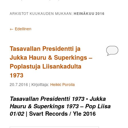
ARKISTOT KUUKAUDEN MUKAAN:
HEINÄKUU 2016
Artikkelien selaus
←
Edellinen
Tasavallan Presidentti ja
Kommen
Jukka Hauru & Superkings –
Poplastuja Liisankadulta
1973
20.7.2016
| Kirjoittaja:
Heikki Poroila
•
Tasavallan Presidentti 1973
Jukka
–
Hauru & Superkings 1973
Pop Liisa
| Svart Records / Yle 2016
01/02