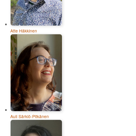
Atte Häkkinen
Auli Särkiö-Pitkänen