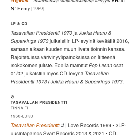
Wigwam
– historiallisen suomalaisbändin debyytti •
Hard
N’ Horny
[1969]
LP & CD
Tasavallan Presidentti 1973
ja
Jukka Hauru &
Superkings 1973
julkaistiin LP-levyinä keväällä 2016,
samaan aikaan kuuden muun livetaltioinnin kanssa.
Rajoitetuissa värivinyylipainoksissa on liitteenä
isokokoinen juliste. Edellä mainitut
Pop Liisan
osat
01/02 julkaistiin myös CD-levynä
Tasavallan
Presidentti 1973
/
Jukka Hauru & Superkings 1973
.
💿
TASAVALLAN PRESIDENTTI
FINNA.FI
1960-LUKU
Tasavallan Presidentti
| Love Records 1969 • 2LP-
uusintapainos Svart Records 2013 & 2021 • CD-