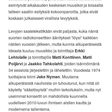
esiintyivät aikakauden keskeiset muusikot ja toisaalta
talteen saatiin esityksiä kokoonpanoilta, jotka eivät
koskaan julkaisseet virallisia levytyksiä.
Levyjen saatetekstitkään eivät paljasta, kuka nämä
suorien radiokonserttien äänitykset ”löysi” kaikkien
näiden vuosien jälkeen, mutta kunnia alkuperäisestä
ideasta kuuluu muusikko ja toimittaja
Erkki
Lehtolalle
ja toimittajille
Matti Konttinen
,
Matti
Poijärvi
ja
Jaakko Tahkolahti
, joiden isännöimänä
34 sessiota järjestettiin ja lähetettiin. Vuodesta 1974
tuottajana toimi
Jake Nyman
. Muutama
alkuperäisistä nauhoista on tuhoutunut, kun niitä oli
käytetty ”säästösyistä” muihin tarkoituksiin, mutta nyt
useimmat konsertit on mahdollista kuunnella
uudelleen 2010-luvun ihmisen aistien kautta ja
moderneina tallenteina.