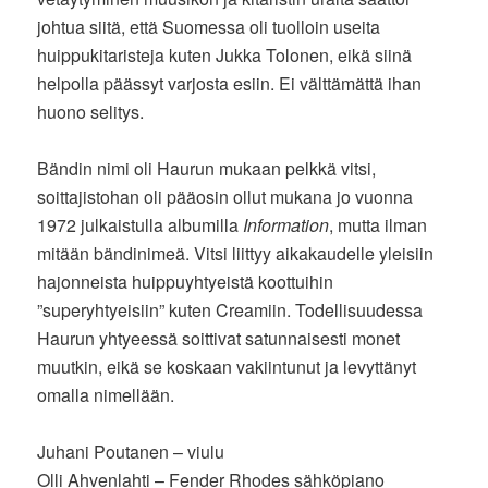
johtua siitä, että Suomessa oli tuolloin useita
huippukitaristeja kuten Jukka Tolonen, eikä siinä
helpolla päässyt varjosta esiin. Ei välttämättä ihan
huono selitys.
Bändin nimi oli Haurun mukaan pelkkä vitsi,
soittajistohan oli pääosin ollut mukana jo vuonna
1972 julkaistulla albumilla
Information
, mutta ilman
mitään bändinimeä. Vitsi liittyy aikakaudelle yleisiin
hajonneista huippuyhtyeistä koottuihin
”superyhtyeisiin” kuten Creamiin. Todellisuudessa
Haurun yhtyeessä soittivat satunnaisesti monet
muutkin, eikä se koskaan vakiintunut ja levyttänyt
omalla nimellään.
Juhani Poutanen – viulu
Olli Ahvenlahti – Fender Rhodes sähköpiano