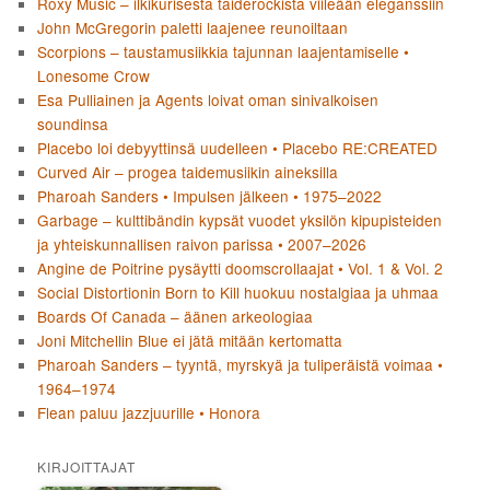
Roxy Music – ilkikurisesta taiderockista viileään eleganssiin
John McGregorin paletti laajenee reunoiltaan
Scorpions – taustamusiikkia tajunnan laajentamiselle •
Lonesome Crow
Esa Pulliainen ja Agents loivat oman sinivalkoisen
soundinsa
Placebo loi debyyttinsä uudelleen • Placebo RE:CREATED
Curved Air – progea taidemusiikin aineksilla
Pharoah Sanders • Impulsen jälkeen • 1975–2022
Garbage – kulttibändin kypsät vuodet yksilön kipupisteiden
ja yhteiskunnallisen raivon parissa • 2007–2026
Angine de Poitrine pysäytti doomscrollaajat • Vol. 1 & Vol. 2
Social Distortionin Born to Kill huokuu nostalgiaa ja uhmaa
Boards Of Canada – äänen arkeologiaa
Joni Mitchellin Blue ei jätä mitään kertomatta
Pharoah Sanders – tyyntä, myrskyä ja tuliperäistä voimaa •
1964–1974
Flean paluu jazzjuurille • Honora
KIRJOITTAJAT