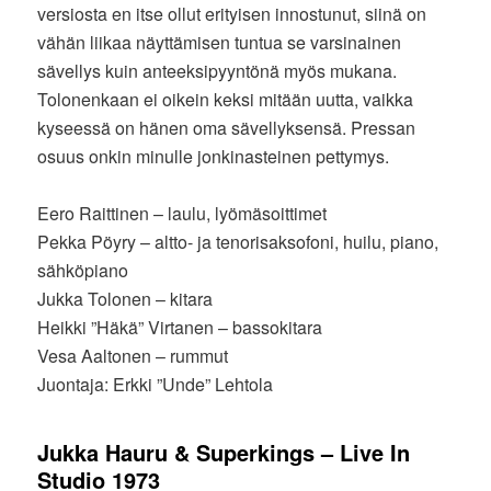
versiosta en itse ollut erityisen innostunut, siinä on
vähän liikaa näyttämisen tuntua se varsinainen
sävellys kuin anteeksipyyntönä myös mukana.
Tolonenkaan ei oikein keksi mitään uutta, vaikka
kyseessä on hänen oma sävellyksensä. Pressan
osuus onkin minulle jonkinasteinen pettymys.
Eero Raittinen – laulu, lyömäsoittimet
Pekka Pöyry – altto- ja tenorisaksofoni, huilu, piano,
sähköpiano
Jukka Tolonen – kitara
Heikki ”Häkä” Virtanen – bassokitara
Vesa Aaltonen – rummut
Juontaja: Erkki ”Unde” Lehtola
Jukka Hauru & Superkings – Live In
Studio 1973