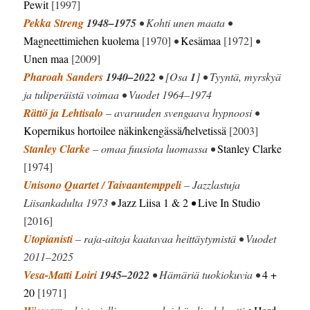
Pewit
[1997]
Pekka Streng
1948–1975
• Kohti unen maata •
Magneettimiehen kuolema
[1970]
•
Kesämaa
[1972]
•
Unen maa
[2009]
Pharoah Sanders
1940–2022
• [Osa
1
] • Tyyntä, myrskyä
ja tuliperäistä voimaa • Vuodet 1964–1974
Rättö ja Lehtisalo
– avaruuden svengaava hypnoosi •
Kopernikus hortoilee näkinkengässä/helvetissä
[2003]
Stanley Clarke
– omaa fuusiota luomassa •
Stanley Clarke
[1974]
Unisono Quartet / Taivaantemppeli
– Jazzlastuja
Liisankadulta 1973 •
Jazz Liisa 1 & 2
•
Live In Studio
[2016]
Utopianisti
– raja-aitoja kaatavaa heittäytymistä • Vuodet
2011–2025
Vesa-Matti Loiri
1945–2022
• Hämäriä tuokiokuvia •
4 +
20
[1971]