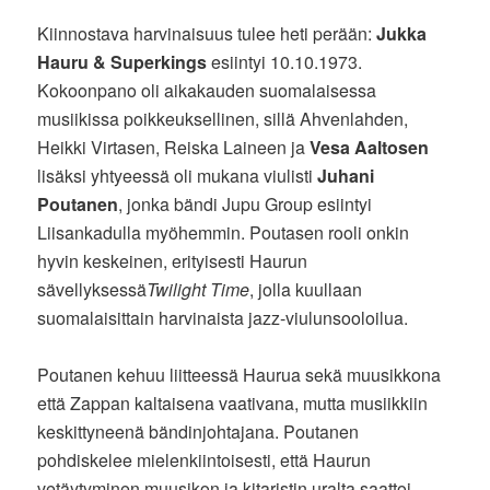
Kiinnostava harvinaisuus tulee heti perään:
Jukka
Hauru & Superkings
esiintyi 10.10.1973.
Kokoonpano oli aikakauden suomalaisessa
musiikissa poikkeuksellinen, sillä Ahvenlahden,
Heikki Virtasen, Reiska Laineen ja
Vesa Aaltosen
lisäksi yhtyeessä oli mukana viulisti
Juhani
Poutanen
, jonka bändi Jupu Group esiintyi
Liisankadulla myöhemmin. Poutasen rooli onkin
hyvin keskeinen, erityisesti Haurun
sävellyksessä
Twilight Time
, jolla kuullaan
suomalaisittain harvinaista jazz-viulunsooloilua.
Poutanen kehuu liitteessä Haurua sekä muusikkona
että Zappan kaltaisena vaativana, mutta musiikkiin
keskittyneenä bändinjohtajana. Poutanen
pohdiskelee mielenkiintoisesti, että Haurun
vetäytyminen muusikon ja kitaristin uralta saattoi