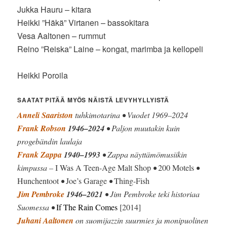
Jukka Hauru – kitara
Heikki ”Häkä” Virtanen – bassokitara
Vesa Aaltonen – rummut
Reino ”Reiska” Laine – kongat, marimba ja kellopeli
Heikki Poroila
SAATAT PITÄÄ MYÖS NÄISTÄ LEVYHYLLYISTÄ
Anneli Saariston
tuhkimotarina • Vuodet 1969–2024
Frank Robson
1946–2024
• Paljon muutakin kuin
progebändin laulaja
Frank Zappa
1940–1993
• Zappa näyttämömusiikin
kimpussa –
I Was A Teen-Age Malt Shop
•
200 Motels
•
Hunchentoot
•
Joe’s Garage
•
Thing-Fish
Jim Pembroke
1946–2021
• Jim Pembroke teki historiaa
Suomessa •
If The Rain Comes
[2014]
Juhani Aaltonen
on suomijazzin suurmies ja monipuolinen