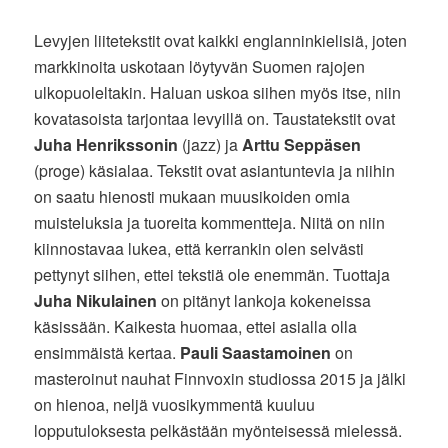
Levyjen liitetekstit ovat kaikki englanninkielisiä, joten
markkinoita uskotaan löytyvän Suomen rajojen
ulkopuoleltakin. Haluan uskoa siihen myös itse, niin
kovatasoista tarjontaa levyillä on. Taustatekstit ovat
Juha Henrikssonin
(jazz) ja
Arttu Seppäsen
(proge) käsialaa. Tekstit ovat asiantuntevia ja niihin
on saatu hienosti mukaan muusikoiden omia
muisteluksia ja tuoreita kommentteja. Niitä on niin
kiinnostavaa lukea, että kerrankin olen selvästi
pettynyt siihen, ettei tekstiä ole enemmän. Tuottaja
Juha Nikulainen
on pitänyt lankoja kokeneissa
käsissään. Kaikesta huomaa, ettei asialla olla
ensimmäistä kertaa.
Pauli Saastamoinen
on
masteroinut nauhat Finnvoxin studiossa 2015 ja jälki
on hienoa, neljä vuosikymmentä kuuluu
lopputuloksesta pelkästään myönteisessä mielessä.