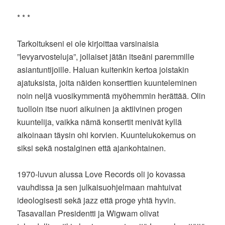
* * *
Tarkoitukseni ei ole kirjoittaa varsinaisia
”levyarvosteluja”, jollaiset jätän itseäni paremmille
asiantuntijoille. Haluan kuitenkin kertoa joistakin
ajatuksista, joita näiden konserttien kuunteleminen
noin neljä vuosikymmentä myöhemmin herättää. Olin
tuolloin itse nuori aikuinen ja aktiivinen progen
kuuntelija, vaikka nämä konsertit menivät kyllä
aikoinaan täysin ohi korvien. Kuuntelukokemus on
siksi sekä nostalginen että ajankohtainen.
1970-luvun alussa Love Records oli jo kovassa
vauhdissa ja sen julkaisuohjelmaan mahtuivat
ideologisesti sekä jazz että proge yhtä hyvin.
Tasavallan Presidentti ja Wigwam olivat