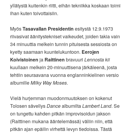
yllätystä kuitenkin riitti, eihän tekniikka koskaan toimi
ihan kuten toivottaisiin.
Myös
Tasavallan Presidentin
esitystä 12.9.1973
riivasivat äänitystekniset vaikeudet, joiden takia vain
34 minuuttia melkein tunnin pituisesta sessiosta on
kyetty saamaan kuuntelukuntoon.
Eerojen
Koivistoinen
ja
Raittinen
bravuuri
Lennosta kii
kuullaan melkein 20-minuuttisena järkäleenä, josta
tehtiin seuraavana vuonna englanninkielinen versio
albumille
Milky Way Moses
.
Vielä hurjemman muodonmuutoksen on kokenut
Tolosen sävellys
Dance
albumilta
Lambert Land
. Se
on tungettu kahden pitkän improvisoidun jakson
(Raittinen mukana ääntelemässä) väliin niin, että
pitkän ajan epäilin virhettä levyn tiedoissa. Tästä