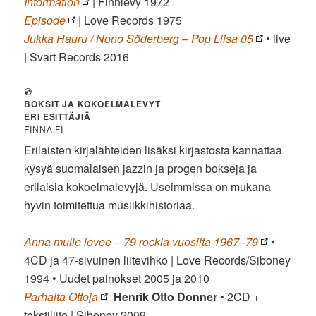
Information
| Finnlevy 1972
Episode
| Love Records 1975
Jukka Hauru / Nono Söderberg – Pop Liisa 05
• live
| Svart Records 2016
💿
BOKSIT JA KOKOELMALEVYT
ERI ESITTÄJIÄ
FINNA.FI
Erilaisten kirjalähteiden lisäksi kirjastosta kannattaa
kysyä suomalaisen jazzin ja progen bokseja ja
erilaisia kokoelmalevyjä. Useimmissa on mukana
hyvin toimitettua musiikkihistoriaa.
Anna mulle lovee – 79 rockia vuosilta 1967–79
•
4CD ja 47-sivuinen liitevihko | Love Records/Siboney
1994 • Uudet painokset 2005 ja 2010
Parhaita Ottoja
Henrik Otto Donner
• 2CD +
tekstiliite | Siboney 2009