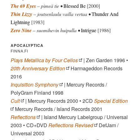
The 69 Eyes
– pimeä tie •
Blessed Be
[2000]
Thin Lizzy
– joutsenlaulu vailla vertaa •
Thunder And
Lightning
[1983]
Zero Nine
– suomihevin huipulla •
Intrigue
[1986]
APOCALYPTICA
FINNA.FI
Plays Metallica by Four Cellos
| Zen Garden 1996 •
20th Anniversary Edition
Harmageddon Records
2016
Inquisition Symphony
| Mercury Records /
PolyGram Finland 1998
Cult
| Mercury Records 2000 • 2CD
Special Edition
Mercury Records / Island Records 2001
Reflections
| Island Mercury Labelgroup / Universal
2003 • CD+DVD
Reflections Revised
DefJam /
Universal 2003