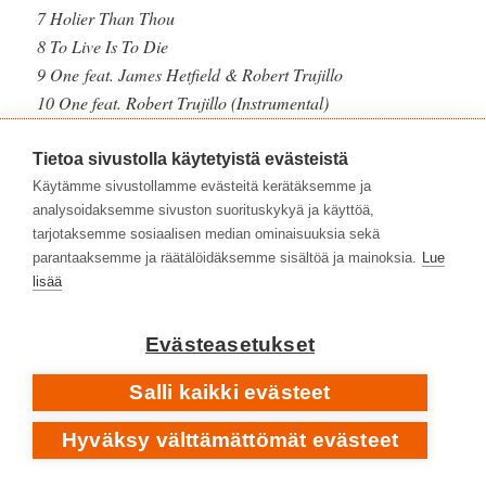
7 Holier Than Thou
8 To Live Is To Die
9 One feat. James Hetfield & Robert Trujillo
10 One feat. Robert Trujillo (Instrumental)
•
APOCALYTICA PLAYS METALLICA BY FOUR CELLOS
Tietoa sivustolla käytetyistä evästeistä
1996
Käytämme sivustollamme evästeitä kerätäksemme ja
SPOTIFY
analysoidaksemme sivuston suorituskykyä ja käyttöä,
tarjotaksemme sosiaalisen median ominaisuuksia sekä
parantaaksemme ja räätälöidäksemme sisältöä ja mainoksia.
Lue
lisää
Evästeasetukset
Salli kaikki evästeet
Hyväksy välttämättömät evästeet