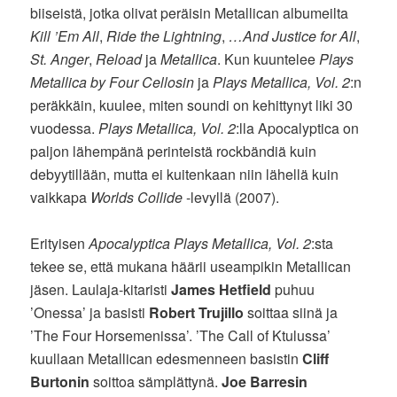
biiseistä, jotka olivat peräisin Metallican albumeilta
Kill ’Em All
,
Ride the Lightning
,
…And Justice for All
,
St. Anger
,
Reload
ja
Metallica
. Kun kuuntelee
Plays
Metallica by Four Cellosin
ja
Plays Metallica, Vol. 2
:n
peräkkäin, kuulee, miten soundi on kehittynyt liki 30
vuodessa.
Plays Metallica, Vol. 2
:lla Apocalyptica on
paljon lähempänä perinteistä rockbändiä kuin
debyytillään, mutta ei kuitenkaan niin lähellä kuin
vaikkapa
Worlds Collide
-levyllä (2007).
Erityisen
Apocalyptica Plays Metallica, Vol. 2
:sta
tekee se, että mukana häärii useampikin Metallican
jäsen. Laulaja-kitaristi
James Hetfield
puhuu
’Onessa’ ja basisti
Robert Trujillo
soittaa siinä ja
’The Four Horsemenissa’. ’The Call of Ktulussa’
kuullaan Metallican edesmenneen basistin
Cliff
Burtonin
soittoa sämplättynä.
Joe Barresin