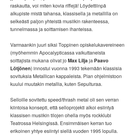
raskautta, voi miten kovia riffejä! Löydettiinpä
alkupiste mistä tahansa, klassisella ja metallilla on
selkeästi paljon yhteistä musiikin rakenteessa,
tunnelmassa ja soittamisen ihanteissa.
Varmaankin juuri siksi Toppinen opiskelukavereineen
(myöhemmin Apocalypticassa vaikuttaneista
soittajista mukana olivat jo
Max Lilja
ja
Paavo
Lötjönen
) innostui vuonna 1993 tekemään klassisia
sovituksia Metallican kappaleista. Pian ohjelmistoon
kuului muutakin metallia, kuten Sepulturaa.
Selloille sovitettu speed/thrash metal oli sen verran
kiintoisa konsepti, että selloprojekti alkoi esiintyä
klassisen musiikin tilojen ohella myös rockklubi
Teatrossa Helsingissä. Ensimmäisen kerran tuo
erikoinen yhtye esiintyi siellä vuoden 1995 lopulla.