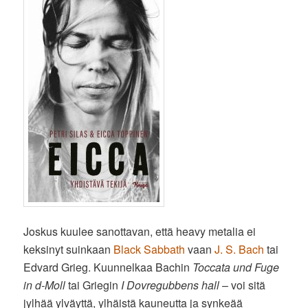
Joskus kuulee sanottavan, että heavy metalia ei
keksinyt suinkaan
Black Sabbath
vaan
J. S. Bach
tai
Edvard Grieg. Kuunnelkaa Bachin
Toccata und Fuge
in d-Moll
tai Griegin
I Dovregubbens hall
– voi sitä
jylhää ylväyttä, ylhäistä kauneutta ja synkeää