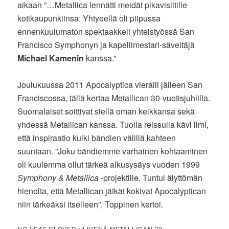
aikaan ”…Metallica lennätti meidät pikavisiitille
kotikaupunkiinsa. Yhtyeellä oli piipussa
ennenkuulumaton spektaakkeli yhteistyössä San
Francisco Symphonyn ja kapellimestari-säveltäjä
Michael Kamenin
kanssa.”
Joulukuussa 2011 Apocalyptica vieraili jälleen San
Franciscossa, tällä kertaa Metallican 30-vuotisjuhlilla.
Suomalaiset soittivat siellä oman keikkansa sekä
yhdessä Metallican kanssa. Tuolla reissulla kävi ilmi,
että inspiraatio kulki bändien välillä kahteen
suuntaan. ”Joku bändiemme varhainen kohtaaminen
oli kuulemma ollut tärkeä alkusysäys vuoden 1999
Symphony & Metallica
-projektille. Tuntui älyttömän
hienolta, että Metallican jätkät kokivat Apocalyptican
niin tärkeäksi itselleen”, Toppinen kertoi.
NO LEAF CLOVER • LIVENÄ METALLICAN 30-