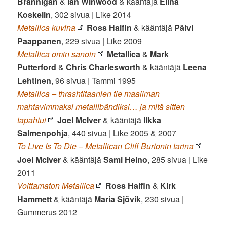
Brannigan
&
Ian Winwood
& kääntäjä
Elina
Koskelin
, 302 sivua | Like 2014
Metallica kuvina
Ross Halfin
& kääntäjä
Päivi
Paappanen
, 229 sivua | Like 2009
Metallica omin sanoin
Metallica
&
Mark
Putterford
&
Chris Charlesworth
& kääntäjä
Leena
Lehtinen
, 96 sivua | Tammi 1995
Metallica – thrashtitaanien tie maailman
mahtavimmaksi metallibändiksi… ja mitä sitten
tapahtui
Joel McIver
& kääntäjä
Ilkka
Salmenpohja
, 440 sivua | Like 2005 & 2007
To Live Is To Die – Metallican Cliff Burtonin tarina
Joel McIver
& kääntäjä
Sami Heino
, 285 sivua | Like
2011
Voittamaton Metallica
Ross Halfin
&
Kirk
Hammett
& kääntäjä
Maria Sjövik
, 230 sivua |
Gummerus 2012