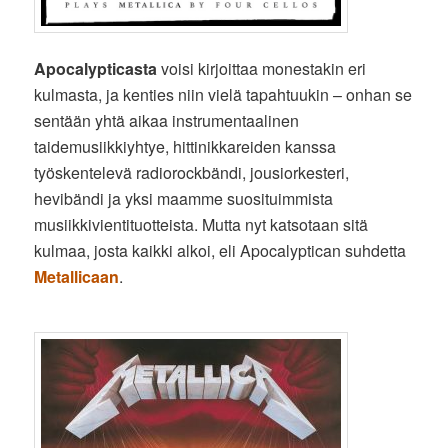
Apocalypticasta
voisi kirjoittaa monestakin eri
kulmasta, ja kenties niin vielä tapahtuukin – onhan se
sentään yhtä aikaa instrumentaalinen
taidemusiikkiyhtye, hittinikkareiden kanssa
työskentelevä radiorockbändi, jousiorkesteri,
hevibändi ja yksi maamme suosituimmista
musiikkivientituotteista. Mutta nyt katsotaan sitä
kulmaa, josta kaikki alkoi, eli Apocalyptican suhdetta
Metallicaan
.