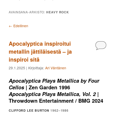
AVAINSANA-ARKISTO:
HEAVY ROCK
Artikkelien selaus
←
Edellinen
Apocalyptica inspiroitui
Kommen
metallin jättiläisestä – ja
inspiroi sitä
29.1.2025
| Kirjoittaja:
Ari Väntänen
Apocalyptica Plays Metallica by Four
| Zen Garden 1996
Cellos
|
Apocalyptica Plays Metallica, Vol. 2
Throwdown Entertainment / BMG 2024
CLIFFORD LEE BURTON
1962–1986