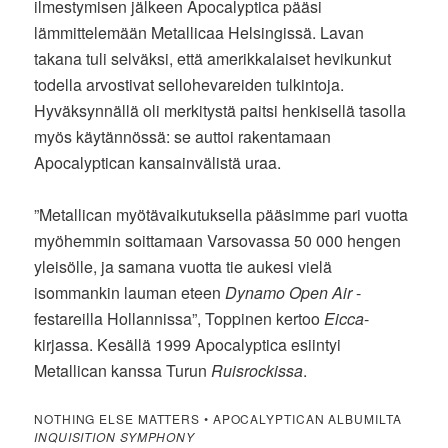
ilmestymisen jälkeen Apocalyptica pääsi
lämmittelemään Metallicaa Helsingissä. Lavan
takana tuli selväksi, että amerikkalaiset hevikunkut
todella arvostivat sellohevareiden tulkintoja.
Hyväksynnällä oli merkitystä paitsi henkisellä tasolla
myös käytännössä: se auttoi rakentamaan
Apocalyptican kansainvälistä uraa.
”Metallican myötävaikutuksella pääsimme pari vuotta
myöhemmin soittamaan Varsovassa 50 000 hengen
yleisölle, ja samana vuotta tie aukesi vielä
isommankin lauman eteen
Dynamo Open Air
-
festareilla Hollannissa”, Toppinen kertoo
Eicca
-
kirjassa. Kesällä 1999 Apocalyptica esiintyi
Metallican kanssa Turun
Ruisrockissa
.
NOTHING ELSE MATTERS • APOCALYPTICAN ALBUMILTA
INQUISITION SYMPHONY