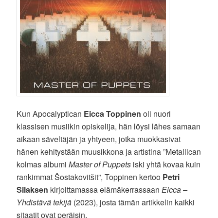
Kun Apocalyptican
Eicca Toppinen
oli nuori
klassisen musiikin opiskelija, hän löysi lähes samaan
aikaan säveltäjän ja yhtyeen, jotka muokkasivat
hänen kehitystään muusikkona ja artistina ”Metallican
kolmas albumi
Master of Puppets
iski yhtä kovaa kuin
rankimmat Šostakovitšit”, Toppinen kertoo
Petri
Silaksen
kirjoittamassa elämäkerrassaan
Eicca –
Yhdistävä tekijä
(2023), josta tämän artikkelin kaikki
sitaatit ovat peräisin.