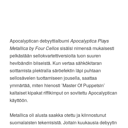
Apocalyptican debyyttialbumi
Apocalyptica Plays
Metallica by Four Cellos
sisälsi nimensä mukaisesti
pelkästään sellokvartettiversioita tuon suuren
hevibändin biiseistä. Kun vertaa sähkökitaran
soittamista plektralla säröefektin läpi puhtaan
sellosävelen tuottamiseen jousella, saattaa
ymmärtää, miten hienosti ’Master Of Puppetsin’
kaltaiset kipakat riffikimput on sovitettu Apocalyptican
käyttöön.
Metallica oli alusta saakka otettu ja kiinnostunut
suomalaisten tekemisistä. Joitain kuukausia debyytin