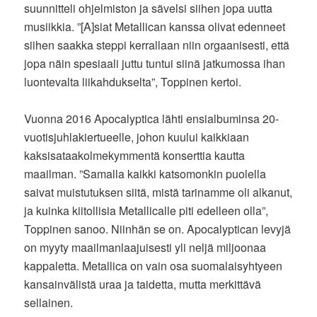
suunnitteli ohjelmiston ja sävelsi siihen jopa uutta
musiikkia. ”[A]siat Metallican kanssa olivat edenneet
siihen saakka steppi kerrallaan niin orgaanisesti, että
jopa näin spesiaali juttu tuntui siinä jatkumossa ihan
luontevalta liikahdukselta”, Toppinen kertoi.
Vuonna 2016 Apocalyptica lähti ensialbuminsa 20-
vuotisjuhlakiertueelle, johon kuului kaikkiaan
kaksisataakolmekymmentä konserttia kautta
maailman. ”Samalla kaikki katsomonkin puolella
saivat muistutuksen siitä, mistä tarinamme oli alkanut,
ja kuinka kiitollisia Metallicalle piti edelleen olla”,
Toppinen sanoo. Niinhän se on. Apocalyptican levyjä
on myyty maailmanlaajuisesti yli neljä miljoonaa
kappaletta. Metallica on vain osa suomalaisyhtyeen
kansainvälistä uraa ja taidetta, mutta merkittävä
sellainen.