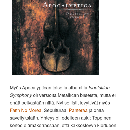
Myös Apocalyptican toisella albumilla
Inquisition
Symphony
oli versioita Metallican biiseistä, mutta ei
enää pelkästään niitä. Nyt sellistit levyttivät myös
Faith No Morea
, Sepulturaa,
Panteraa
ja omia
sävellyksiään. Yhteys oli edelleen auki: Toppinen
kertoo elämäkerrassaan, että kakkoslevyn kiertueen