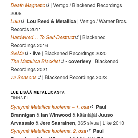
Death Magnetic
| Vertigo / Blackened Recordings
2008
Lulu
Lou Reed & Metallica
| Vertigo / Warner Bros.
Records 2011
Hardwired… To Self-Destruct
| Blackened
Recordings 2016
S&M2
•
live
| Blackened Recordings 2020
The Metallica Blacklist
•
coverlevy
| Blackened
Recordings 2021
72 Seasons
| Blackened Recordings 2023
LUE LISÄÄ METALLICAST
A
FINNA.FI
Syntymä Metallica kuolema – 1. osa
Paul
Brannigan
&
Ian Winwood
& kääntäjät
Juuso
Arvassalo
&
Jere Saarainen
, 365 sivua | Like 2013
Syntymä Metallica kuolema. 2. osa
Paul