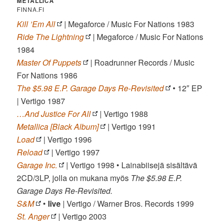
METALLICA
FINNA.FI
Kill ’Em All
| Megaforce / Music For Nations 1983
Ride The Lightning
| Megaforce / Music For Nations
1984
Master Of Puppets
| Roadrunner Records / Music
For Nations 1986
The $5.98 E.P. Garage Days Re-Revisited
• 12″ EP
| Vertigo 1987
…And Justice For All
| Vertigo 1988
Metallica [Black Album]
| Vertigo 1991
Load
| Vertigo 1996
Reload
| Vertigo 1997
Garage Inc.
| Vertigo 1998 • Lainabiisejä sisältävä
2CD/3LP, jolla on mukana myös
The $5.98 E.P.
Garage Days Re-Revisited.
S&M
•
live
| Vertigo / Warner Bros. Records 1999
St. Anger
| Vertigo 2003