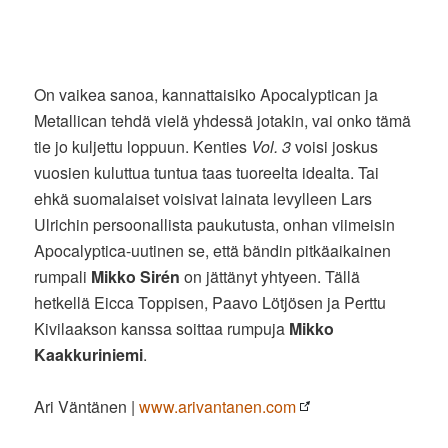
On vaikea sanoa, kannattaisiko Apocalyptican ja
Metallican tehdä vielä yhdessä jotakin, vai onko tämä
tie jo kuljettu loppuun. Kenties
Vol. 3
voisi joskus
vuosien kuluttua tuntua taas tuoreelta idealta. Tai
ehkä suomalaiset voisivat lainata levylleen Lars
Ulrichin persoonallista paukutusta, onhan viimeisin
Apocalyptica-uutinen se, että bändin pitkäaikainen
rumpali
Mikko Sirén
on jättänyt yhtyeen. Tällä
hetkellä Eicca Toppisen, Paavo Lötjösen ja Perttu
Kivilaakson kanssa soittaa rumpuja
Mikko
Kaakkuriniemi
.
Ari Väntänen |
www.arivantanen.com