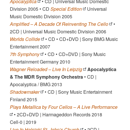
Apocalyptica
• CD | Universal Music Domestic
Division 2005 • CD
Special Edition
Universal
Music Domestic Division 2005
Amplified – A Decade Of Reinventing The Cello
•
2CD | Universal Music Domestic Division 2006
Worlds Collide
• CD • CD+DVD | Sony BMG Music
Entertainment 2007
7th Symphony
• CD • CD+DVD | Sony Music
Entertainment Germany 2010
Wagner Reloaded – Live In Leipzig
Apocalyptica
& The MDR Symphony Orchestra
• CD |
Apocalyptica / BMG 2013
Shadowmaker
• CD | Sony Music Entertainment
Finland 2015
Plays Metallica by Four Cellos – A Live Performance
• 2CD+DVD | Harmageddon Records 2018
Cell-0 | 2019
Live In Helsinki St. John’s Church
• 2CD |