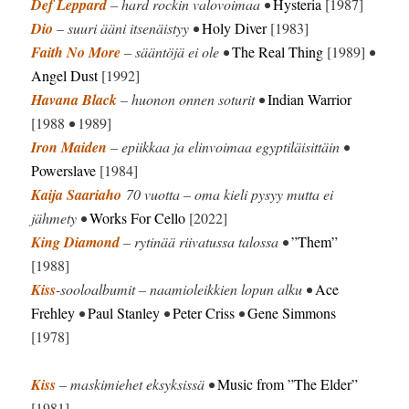
Def Leppard
– hard rockin valovoimaa •
Hysteria
[1987]
Dio
– suuri ääni itsenäistyy •
Holy Diver
[1983]
Faith No More
– sääntöjä ei ole •
The Real Thing
[1989]
•
Angel Dust
[1992]
Havana Black
– huonon onnen soturit •
Indian Warrior
[1988
•
1989]
Iron Maiden
– epiikkaa ja elinvoimaa egyptiläisittäin •
Powerslave
[1984]
Kaija Saariaho
70 vuotta – oma kieli pysyy mutta ei
jähmety •
Works For Cello
[2022]
King Diamond
– rytinää riivatussa talossa •
”Them”
[1988]
Kiss
-sooloalbumit – naamioleikkien lopun alku •
Ace
Frehley
•
Paul Stanley
•
Peter Criss
•
Gene Simmons
[1978]
Kiss
– maskimiehet eksyksissä •
Music from ”The Elder”
[1981]