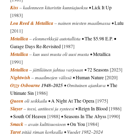
Kiss
– kadonneen kitaristin kunniajuoksu •
Lick It Up
[1983]
Lou Reed & Metallica
– nainen miesten maailmassa •
Lulu
[2011]
Metallica
– elonmerkkejä autotallista •
The $5.98 E.P.
•
Garage Days Re-Revisited
[1987]
Metallica
– kun uusi musta oli uusi musta •
Metallica
[1991]
Metallica
– jättiläinen jahtaa varjoaan •
72 Seasons
[2023]
Nightwish
– maailmojen välissä •
Human Nature
[2020]
Ozzy Osbourne
1948–2025
• Omituinen ajankuva •
The
Ultimate Sin
[1986]
Queen
oli seikkailu •
A Night At The Opera
[1975]
Slayer
– teesi, antiteesi ja synteesi •
Reign In Blood
[1986]
•
South Of Heaven
[1988]
•
Seasons In The Abyss
[1990]
Smack
– avain kulttisuosioon •
On You
[1984]
Tarot
pitää riman korkealla • Vuodet 1982–2024