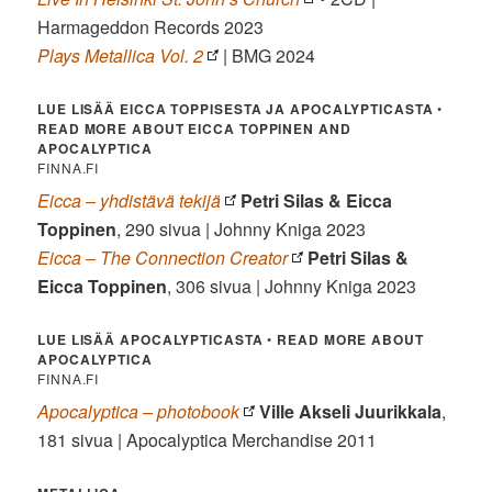
Harmageddon Records 2023
Plays Metallica Vol. 2
| BMG 2024
LUE LISÄÄ EICCA TOPPISESTA JA APOCALYPTICASTA
•
READ MORE ABOUT EICCA TOPPINEN AND
APOCALYPTICA
FINNA.FI
Eicca – yhdistävä tekijä
Petri Silas & Eicca
Toppinen
, 290 sivua | Johnny Kniga 2023
Eicca – The Connection Creator
Petri Silas &
Eicca Toppinen
, 306 sivua | Johnny Kniga 2023
LUE LISÄÄ APOCALYPTICASTA
•
READ MORE ABOUT
APOCALYPTICA
FINNA.FI
Apocalyptica – photobook
Ville Akseli Juurikkala
,
181 sivua | Apocalyptica Merchandise 2011