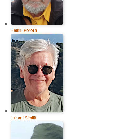
Heikki Poroila
Juhani Similä