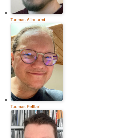
Tuomas Aitonurmi
Tuomas Pelttari