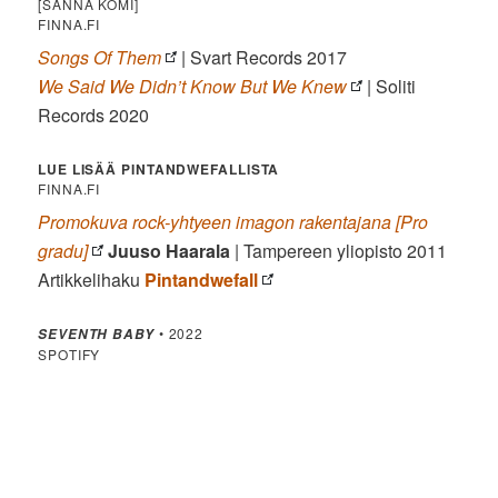
[SANNA KOMI]
FINNA.FI
Songs Of Them
| Svart Records 2017
We Said We Didn’t Know But We Knew
| Soliti
Records 2020
LUE LISÄÄ PINTANDWEFALLISTA
FINNA.FI
Promokuva rock-yhtyeen imagon rakentajana [Pro
gradu]
Juuso Haarala
| Tampereen yliopisto 2011
Artikkelihaku
Pintandwefall
• 2022
SEVENTH BABY
SPOTIFY