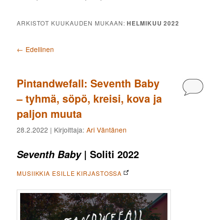
ARKISTOT KUUKAUDEN MUKAAN:
HELMIKUU 2022
Artikkelien selaus
←
Edellinen
Pintandwefall: Seventh Baby
Kommen
– tyhmä, söpö, kreisi, kova ja
paljon muuta
28.2.2022
| Kirjoittaja:
Ari Väntänen
| Soliti 2022
Seventh Baby
MUSIIKKIA ESILLE KIRJASTOSSA