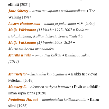
elämää
[2021]
Jane Siberry
– artistista vapautta parhaimmillaan •
The
Walking
[1987]
Lasten Hautausmaa
– lohtua ja jatkuvuutta •
IV
[2020]
Maija Vilkkumaa
[
1
] Vuodet 1997–2007 • Töölostä
triplaplatinaan, Kallion lukiosta konserttisaleihin
Maija Vilkkumaa
[
2
] Vuodet 2008–2024 •
Murrosvaiheesta instituutioksi
Maritta Kuula
– oman tien kulkija • Kuuluisaa sukua
[2014]
Maustetytöt
– kurjuuden kuningattaret •
Kaikki tiet vievät
Peltolaan
[2019]
Maustetytöt
– olemisen särkyvä hauraus •
Eivät enkelitkään
ilman siipiä lennä
[2020]
Noitalinna Huraa!
– ainutlaatuista kotikutoisuutta •
Kalan
silmä
[1988]