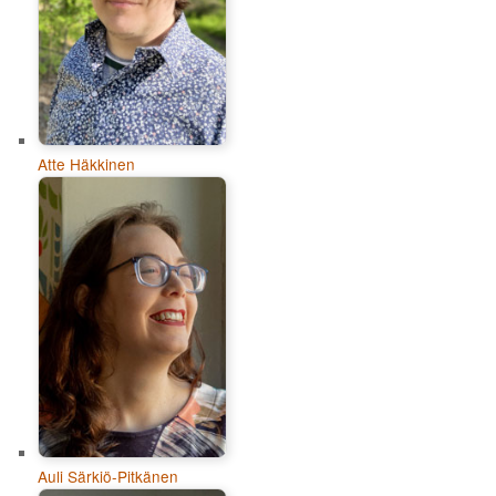
Atte Häkkinen
Auli Särkiö-Pitkänen