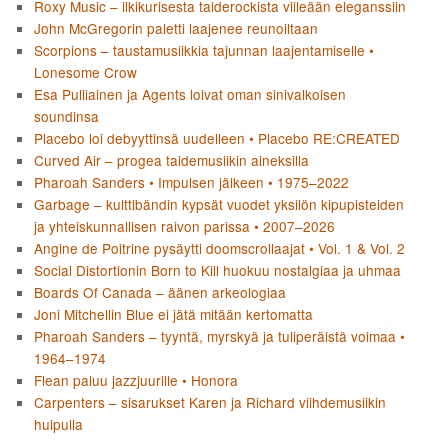
Roxy Music – ilkikurisesta taiderockista viileään eleganssiin
John McGregorin paletti laajenee reunoiltaan
Scorpions – taustamusiikkia tajunnan laajentamiselle •
Lonesome Crow
Esa Pulliainen ja Agents loivat oman sinivalkoisen
soundinsa
Placebo loi debyyttinsä uudelleen • Placebo RE:CREATED
Curved Air – progea taidemusiikin aineksilla
Pharoah Sanders • Impulsen jälkeen • 1975–2022
Garbage – kulttibändin kypsät vuodet yksilön kipupisteiden
ja yhteiskunnallisen raivon parissa • 2007–2026
Angine de Poitrine pysäytti doomscrollaajat • Vol. 1 & Vol. 2
Social Distortionin Born to Kill huokuu nostalgiaa ja uhmaa
Boards Of Canada – äänen arkeologiaa
Joni Mitchellin Blue ei jätä mitään kertomatta
Pharoah Sanders – tyyntä, myrskyä ja tuliperäistä voimaa •
1964–1974
Flean paluu jazzjuurille • Honora
Carpenters – sisarukset Karen ja Richard viihdemusiikin
huipulla