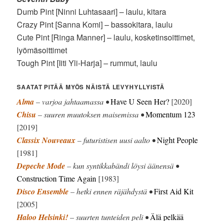
Dumb Pint [Ninni Luhtasaari] – laulu, kitara
Crazy Pint [Sanna Komi] – bassokitara, laulu
Cute Pint [Ringa Manner] – laulu, kosketinsoittimet,
lyömäsoittimet
Tough Pint [Iiti Yli-Harja] – rummut, laulu
SAATAT PITÄÄ MYÖS NÄISTÄ LEVYHYLLYISTÄ
Alma
– varjoa jahtaamassa •
Have U Seen Her?
[2020]
Chisu
– suuren muutoksen maisemissa •
Momentum 123
[2019]
Classix Nouveaux
– futuristisen uusi aalto •
Night People
[1981]
Depeche Mode
– kun syntikkabändi löysi äänensä •
Construction Time Again
[1983]
Disco Ensemble
– hetki ennen räjähdystä •
First Aid Kit
[2005]
Haloo Helsinki!
– suurten tunteiden peli •
Älä pelkää