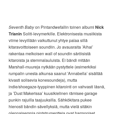
Seventh Baby
on Pintandwefallin toinen albumi
Nick
Trianin
Soliti-levymerkille. Elektronisesta musiikista
viime levyillään vaikuttunut yhtye palaa sillä
kitaravoittoiseen soundiin. Jo avausraita ’Aihai’
rakentaa melkoisen wall of soundin säröisistä
kitaroista ja stemmalauluista. Ei bändi mitään
Marshall-muureja nytkään pystyttele (esimerkiksi
rumpalin unesta alkunsa saanut ’Annabella’ sisältää
kivasti solisevia konesoundeja), mutta
indie/shoegaze-tyyppinen kitarointi on vahvasti läsnä,
ja ’Dust Makerissa’ kuusikielinen rämisee garage
punkin rajuilla taajuuksilla. Sähkökitara pukee
hienosti bändin sävellyksiä, mutta vielä sitäkin
olennaisempia pintstrumentteja ovat harmoniset