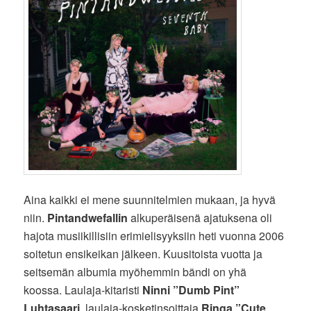
Aina kaikki ei mene suunnitelmien mukaan, ja hyvä
niin.
Pintandwefallin
alkuperäisenä ajatuksena oli
hajota musiikillisiin erimielisyyksiin heti vuonna 2006
soitetun ensikeikan jälkeen. Kuusitoista vuotta ja
seitsemän albumia myöhemmin bändi on yhä
koossa. Laulaja-kitaristi
Ninni ”Dumb Pint”
Luhtasaari
, laulaja-kosketinsoittaja
Ringa ”Cute