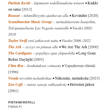
Pariisin Kevät
– läpimurto todellisuudesta toiseen •
Kaikki
on satua
[2012]
Ruusut
– inhimillisyyttä ajankuvan alla •
Kevätuhri
[2020]
Scandinavian Music Group
– surinakitaroista banjoihin,
Talvipuutarhasta Las Vegasin raunioille • Vuodet 2002–
2018
Taylor Swift
etsii jatkuvasti uutta • Vuodet 2006–2022
The Ark
– syvyys on pinnan alla •
We Are The Ark
[2000]
The Cardigans
– popyhtye ajan yläpuolella •
Long Gone
Before Daylight
[2003]
Ultra Bra
– houkutuksen voimasta •
Vapaaherran elämää
[1996]
Vesala
tervehtii melankoliaa •
Näkemiin, melankolia
[2023]
Zen Café
– rumia sanoja rakkaudesta •
Helvetisti järkeä
[2001]
PINTANDWEFALL
FINNA.FI