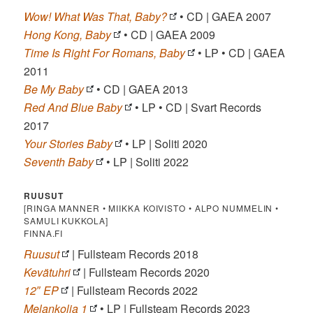
Wow! What Was That, Baby?
• CD | GAEA 2007
Hong Kong, Baby
• CD | GAEA 2009
Time Is Right For Romans, Baby
• LP • CD | GAEA
2011
Be My Baby
• CD | GAEA 2013
Red And Blue Baby
• LP • CD | Svart Records
2017
Your Stories Baby
• LP | Soliti 2020
Seventh Baby
• LP | Soliti 2022
RUUSUT
[RINGA MANNER • MIIKKA KOIVISTO • ALPO NUMMELIN •
SAMULI KUKKOLA]
FINNA.FI
Ruusut
| Fullsteam Records 2018
Kevätuhri
| Fullsteam Records 2020
12″ EP
| Fullsteam Records 2022
Melankolia 1
• LP | Fullsteam Records 2023