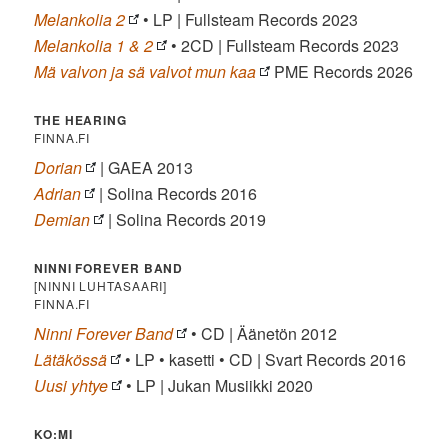
Melankolia 2
• LP | Fullsteam Records 2023
Melankolia 1 & 2
• 2CD | Fullsteam Records 2023
Mä valvon ja sä valvot mun kaa
PME Records 2026
THE HEARING
FINNA.FI
Dorian
| GAEA 2013
Adrian
| Solina Records 2016
Demian
| Solina Records 2019
NINNI FOREVER BAND
[NINNI LUHTASAARI]
FINNA.FI
Ninni Forever Band
• CD | Äänetön 2012
Lätäkössä
• LP • kasetti • CD | Svart Records 2016
Uusi yhtye
• LP | Jukan Musiikki 2020
KO:MI