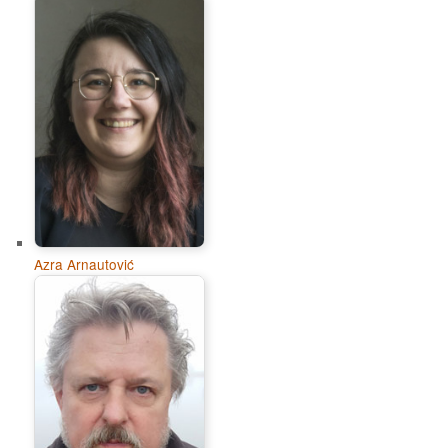
Azra Arnautović