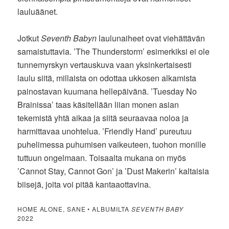
lauluäänet.
Jotkut
Seventh Babyn
laulunaiheet ovat viehättävän
samaistuttavia. ’The Thunderstorm’ esimerkiksi ei ole
tunnemyrskyn vertauskuva vaan yksinkertaisesti
laulu siitä, millaista on odottaa ukkosen alkamista
painostavan kuumana hellepäivänä. ’Tuesday No
Brainissa’ taas käsitellään liian monen asian
tekemistä yhtä aikaa ja siitä seuraavaa noloa ja
harmittavaa unohtelua. ’Friendly Hand’ pureutuu
puhelimessa puhumisen vaikeuteen, tuohon monille
tuttuun ongelmaan. Toisaalta mukana on myös
’Cannot Stay, Cannot Gon’ ja ’Dust Makerin’ kaltaisia
biisejä, joita voi pitää kantaaottavina.
HOME ALONE, SANE • ALBUMILTA
SEVENTH BABY
2022