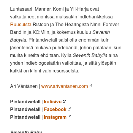
Luhtasaari, Manner, Komi ja Yli-Harja ovat
vaikuttaneet monissa muissakin indiehankkeissa
Ruusuista
Ristoon ja The Hearingista Ninni Forever
Bandiin ja KO:MIin, ja kokemus kuuluu
Seventh
Babylta
. Pintandwefall saisi olla enemmän kuin
jäsentensä mukava puhdebändi, johon palataan, kun
muilta kiireiltä ehditään. Kyllä
Seventh Babylla
aina
yhden indieblogosfäärin valloittaa, ja siitä ylöspäin
kaikki on kiinni vain resursseista.
Ari Väntänen |
www.arivantanen.com
Pintandwefall
|
kotisivu
Pintandwefall
|
Facebook
Pintandwefall
|
Instagram
Seventh Baby