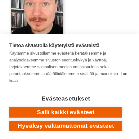
Tietoa sivustolla käytetyistä evästeistä
Käytämme sivustollamme evästeitä kerätäksemme ja
Veikko Rajanen
analysoidaksemme sivuston suorituskykyä ja käyttöä,
tarjotaksemme sosiaalisen median ominaisuuksia sekä
AVAINSANAT
parantaaksemme ja räätälöidäksemme sisältöä ja mainoksia.
Lue
1980-luku
1970-luku
lisää
1960-luku
1973
1988
2010-luku
1990-luku
2000-2009
2016
Evästeasetukset
2020-luku
2021
2023
2024
2019
2020
2022
2017
Salli kaikki evästeet
albumit
hard rock
2025
folk rock
alternative rock
debyyttialbumit
Iso-Britannia
Hyväksy välttämättömät evästeet
heavy metal
heavy rock
indie rock
jazz
laulaja-lauluntekijät
klassinen musiikki
metalli