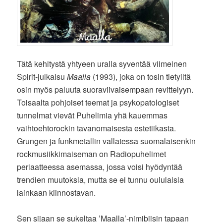
Tätä kehitystä yhtyeen uralla syventää viimeinen
Spirit-julkaisu
Maalla
(1993), joka on tosin tietyiltä
osin myös paluuta suoraviivaisempaan revittelyyn.
Toisaalta pohjoiset teemat ja psykopatologiset
tunnelmat vievät Puhelimia yhä kauemmas
vaihtoehtorockin tavanomaisesta estetiikasta.
Grungen ja funkmetallin vallatessa suomalaisenkin
rockmusiikkimaiseman on Radiopuhelimet
periaatteessa asemassa, jossa voisi hyödyntää
trendien muutoksia, mutta se ei tunnu oululaisia
lainkaan kiinnostavan.
Sen sijaan se sukeltaa ’Maalla’-nimibiisin tapaan