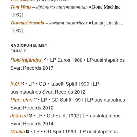
Tom Waits
– läpimurto tuntemattomaan •
Bone Machine
[1992]
Tuomari Nurmio
– koruton mestariteos •
Luuta ja nahkaa
[1997]
RADIOPUHELIMET
FINNA.FI
Rokkiräjähdys
• LP Euros 1988 • LP-uusintapainos
Svart Records 2017
K.O.
• LP • CD • kasetti Spirit 1990 | LP-
uusintapainos Svart Records 2012
Pian, pian
• LP • CD Spirit 1991 | LP-uusintapainos
Svart Records 2012
Jäämeri
• LP • CD Spirit 1992 | LP-uusintapainos
Svart Records 2014
Maalla
• LP • CD Spirit 1993 | LP-uusintapainos