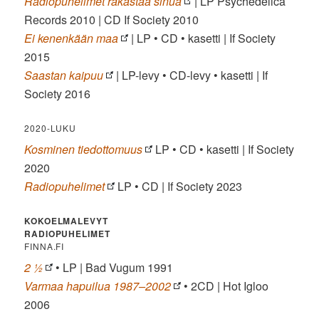
Radiopuhelimet rakastaa sinua
| LP Psychedelica
Records 2010 | CD If Society 2010
Ei kenenkään maa
| LP • CD • kasetti | If Society
2015
Saastan kaipuu
| LP-levy • CD-levy • kasetti | If
Society 2016
2020-LUKU
Kosminen tiedottomuus
LP • CD • kasetti | If Society
2020
Radiopuhelimet
LP • CD | If Society 2023
KOKOELMALEVYT
RADIOPUHELIMET
FINNA.FI
2 ½
• LP | Bad Vugum 1991
Varmaa hapuilua 1987–2002
• 2CD | Hot Igloo
2006