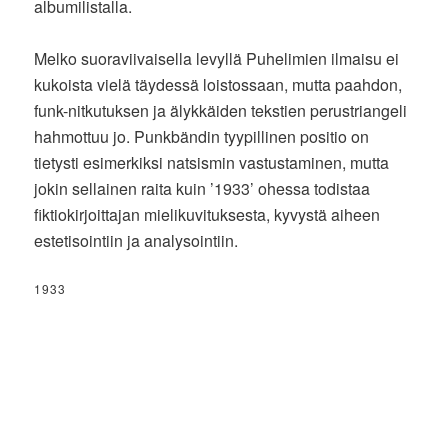
albumilistalla.
Melko suoraviivaisella levyllä Puhelimien ilmaisu ei
kukoista vielä täydessä loistossaan, mutta paahdon,
funk-nitkutuksen ja älykkäiden tekstien perustriangeli
hahmottuu jo. Punkbändin tyypillinen positio on
tietysti esimerkiksi natsismin vastustaminen, mutta
jokin sellainen raita kuin ’1933’ ohessa todistaa
fiktiokirjoittajan mielikuvituksesta, kyvystä aiheen
estetisointiin ja analysointiin.
1933