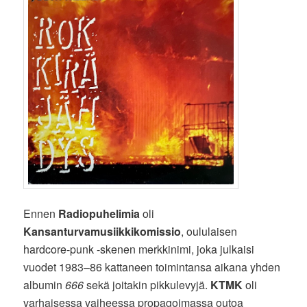
Ennen
Radiopuhelimia
oli
Kansanturvamusiikkikomissio
, oululaisen
hardcore-punk -skenen merkkinimi, joka julkaisi
vuodet 1983–86 kattaneen toimintansa aikana yhden
albumin
666
sekä joitakin pikkulevyjä.
KTMK
oli
varhaisessa vaiheessa propagoimassa outoa