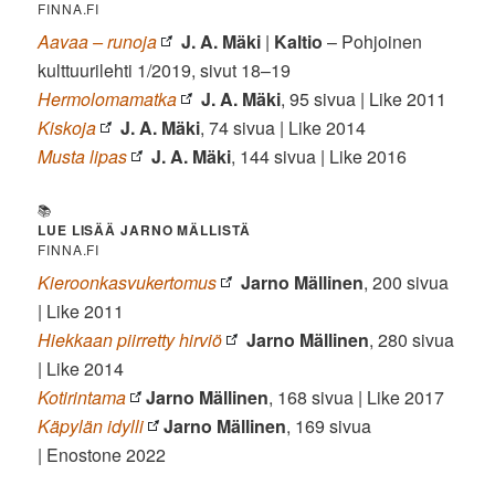
FINNA.FI
Aavaa – runoja
J. A. Mäki
|
Kaltio
– Pohjoinen
kulttuurilehti 1/2019, sivut 18–19
Hermolomamatka
J. A. Mäki
, 95 sivua | Like 2011
Kiskoja
J. A. Mäki
, 74 sivua | Like 2014
Musta lipas
J. A. Mäki
, 144 sivua | Like 2016
📚
LUE LISÄÄ JARNO MÄLLISTÄ
FINNA.FI
Kieroonkasvukertomus
Jarno Mällinen
, 200 sivua
| Like 2011
Hiekkaan piirretty hirviö
Jarno Mällinen
, 280 sivua
| Like 2014
Kotirintama
Jarno Mällinen
, 168 sivua | Like 2017
Käpylän idylli
Jarno Mällinen
, 169 sivua
| Enostone 2022