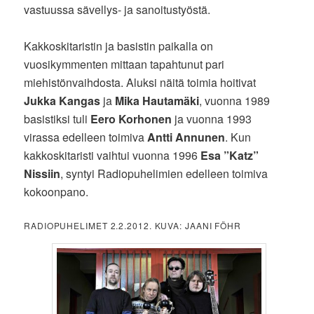
vastuussa sävellys- ja sanoitustyöstä.
Kakkoskitaristin ja basistin paikalla on
vuosikymmenten mittaan tapahtunut pari
miehistönvaihdosta. Aluksi näitä toimia hoitivat
Jukka Kangas
ja
Mika Hautamäki
, vuonna 1989
basistiksi tuli
Eero Korhonen
ja vuonna 1993
virassa edelleen toimiva
Antti Annunen
. Kun
kakkoskitaristi vaihtui vuonna 1996
Esa ”Katz”
Nissiin
, syntyi Radiopuhelimien edelleen toimiva
kokoonpano.
RADIOPUHELIMET 2.2.2012. KUVA: JAANI FÖHR