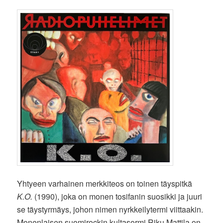
Yhtyeen varhainen merkkiteos on toinen täyspitkä
K.O.
(1990), joka on monen tosifanin suosikki ja juuri
se täystyrmäys, johon nimen nyrkkeilytermi viittaakin.
Monenlaisen suomirockin kultasormi Riku Mattila on