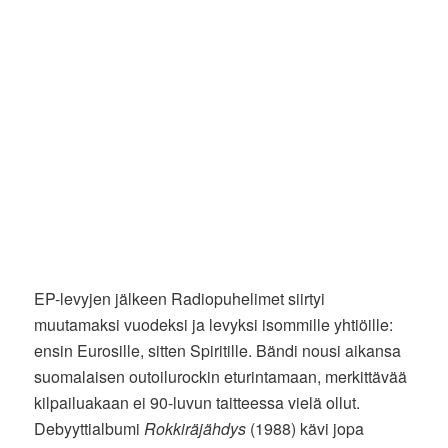
EP-levyjen jälkeen Radiopuhelimet siirtyi
muutamaksi vuodeksi ja levyksi isommille yhtiöille:
ensin Eurosille, sitten Spiritille. Bändi nousi aikansa
suomalaisen outoilurockin eturintamaan, merkittävää
kilpailuakaan ei 90-luvun taitteessa vielä ollut.
Debyyttialbumi
Rokkiräjähdys
(1988) kävi jopa