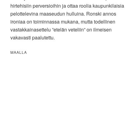
hirtehisiin perversioihin ja ottaa roolia kaupunkilaisia
pelottelevina maaseudun hulluina. Ronski annos
ironiaa on toiminnassa mukana, mutta todellinen
vastakkainasettelu ”etelän veteliin” on ilmeisen
vakavasti paalutettu.
MAALLA