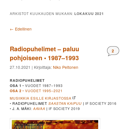
ARKISTOT KUUKAUDEN MUKAAN:
LOKAKUU 2021
Artikkelien selaus
←
Edellinen
Radiopuhelimet – paluu
Komment
2
pohjoiseen • 1987–1993
27.10.2021
| Kirjoittaja:
Niko Peltonen
RADIOPUHELIMET
OSA 1
• VUODET 1987–1993
OSA 2
• VUODET 1995–2021
MUSIIKKIA ESILLE KIRJASTOSSA
•
RADIOPUHELIMET
:
SAASTAN KAIPUU
|
IF SOCIETY 2016
•
J. A. MÄKI
:
AAVAA
|
IF SOCIETY 2019