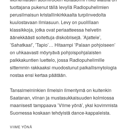
tuottajana pukenut tällä levyllä Radiopuhelimien
perusilmaisun kristallinkirkkaalta turpiinvedolta
kuulostavaan ilmiasuun. Levy on puolillaan
klassikkoja, jotka ovat periaatteessa helvetin
äänekkäästi soitettuja diskobiisejä. ’Ajattele’,
’Sahatkaa!’, ’Tapio’… Hitaampi ’Palaan pohjoiseen’
on uhkaavasti möyryävä pohjoispohjalaisten
paikkakuntien luettelo, jossa Radiopuhelimille
sittemmin rakkaaksi muodostunut paikallismytologia
nostaa ensi kertaa päätään.
Tanssimeininkien ilmeisin ilmentymä on kuitenkin
Saatanan, viinan ja mustasukkaisuuden kolmiossa
maanisesti tamppaava ’Viime yönä’, yksi kovimmista
Suomessa koskaan tehdyistä dance-kappaleista.
VIIME YÖNÄ