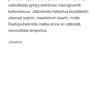
vaikutteista syntyy kiehtovan inkongruentti
kokonaisuus. Jäämerelle haikailua kuvattaisiin
yleensä laajoin, maalailevin kaarin, mutta
Radiopuhelimilla matka sinne on sätkivää,
neuroottista tempoilua.
JÄÄMERI