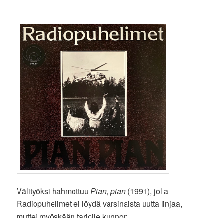
Välityöksi hahmottuu
Pian, pian
(1991), jolla
Radiopuhelimet ei löydä varsinaista uutta linjaa,
muttei myöskään tarjoile kunnon