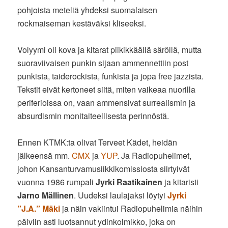
pohjoista meteliä yhdeksi suomalaisen
rockmaiseman kestäväksi kliseeksi.
Volyymi oli kova ja kitarat piikikkäällä säröllä, mutta
suoraviivaisen punkin sijaan ammennettiin post
punkista, taiderockista, funkista ja jopa free jazzista.
Tekstit eivät kertoneet siitä, miten vaikeaa nuorilla
periferioissa on, vaan ammensivat surrealismin ja
absurdismin monitaiteellisesta perinnöstä.
Ennen KTMK:ta olivat Terveet Kädet, heidän
jälkeensä mm.
CMX
ja
YUP
. Ja Radiopuhelimet,
johon Kansanturvamusiikkikomissiosta siirtyivät
vuonna 1986 rumpali
Jyrki Raatikainen
ja kitaristi
Jarno Mällinen
. Uudeksi laulajaksi löytyi
Jyrki
”J.A.” Mäki
ja näin vakiintui Radiopuhelimia näihin
päiviin asti luotsannut ydinkolmikko, joka on