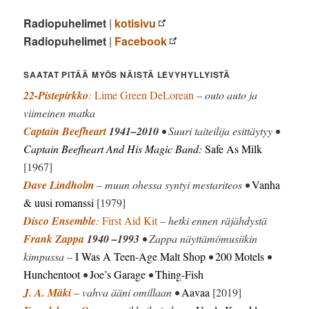
Radiopuhelimet
|
kotisivu
Radiopuhelimet
|
Facebook
SAATAT PITÄÄ MYÖS NÄISTÄ LEVYHYLLYISTÄ
22-Pistepirkko
:
Lime Green DeLorean
– outo auto ja
viimeinen matka
Captain Beefheart
1941–2010
• Suuri taiteilija esittäytyy •
Captain Beefheart And His Magic Band:
Safe As Milk
[1967]
Dave Lindholm
– muun ohessa syntyi mestariteos •
Vanha
& uusi romanssi
[1979]
Disco Ensemble
:
First Aid Kit
– hetki ennen räjähdystä
Frank Zappa
1940 –1993
• Zappa näyttämömusiikin
kimpussa –
I Was A Teen-Age Malt Shop
•
200 Motels
•
Hunchentoot
•
Joe’s Garage
•
Thing-Fish
J. A. Mäki
– vahva ääni omillaan •
Aavaa
[2019]