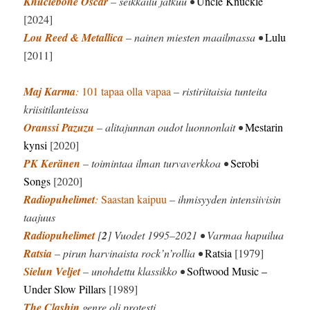
Knuclebone Oscar
– seikkailu jatkuu •
Uncle Knuckle
[2024]
Lou Reed & Metallica
– nainen miesten maailmassa •
Lulu
[2011]
Maj Karma
:
101 tapaa olla vapaa
– ristiriitaisia tunteita
kriisitilanteissa
Oranssi Pazuzu
– alitajunnan oudot luonnonlait •
Mestarin
kynsi
[2020]
PK Keränen
– toimintaa ilman turvaverkkoa •
Serobi
Songs
[2020]
Radiopuhelimet
:
Saastan kaipuu
– ihmisyyden intensiivisin
taajuus
Radiopuhelimet
[
2
] Vuodet 1995–2021 • Varmaa hapuilua
Ratsia
– pirun harvinaista rock’n’rollia •
Ratsia
[1979]
Sielun Veljet
– unohdettu klassikko •
Softwood Music –
Under Slow Pillars
[1989]
The Clashin
genre oli protesti