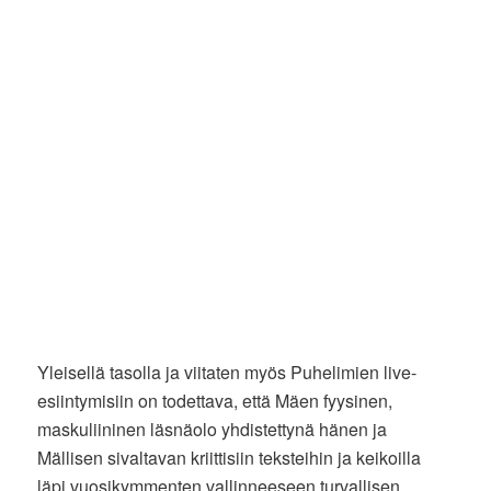
Yleisellä tasolla ja viitaten myös Puhelimien live-
esiintymisiin on todettava, että Mäen fyysinen,
maskuliininen läsnäolo yhdistettynä hänen ja
Mällisen sivaltavan kriittisiin teksteihin ja keikoilla
läpi vuosikymmenten vallinneeseen turvallisen