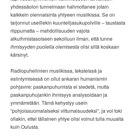
yhdessäolon tunnelmaan hahmottanee jotain
kaikkein olennaisinta yhtyeen musiikissa. Se on
tarjonnut useillekin kuuntelijasukupolville – taustasta
riippumatta – mahdollisuuden vajota
alkuihmistasoiseen sekoiluun ilman, että tunne
ihmisyyden puolella olemisesta
olisi siitä koskaan
kärsinyt.
Radiopuhelimien musiikissa, teksteissä ja
esiintymisessä on ollut ankaran humanismin
pohjavire: paskanpuhumista ei siedetä, mutta
paskanpuhujankin ihmisyys analysoidaan ja
ymmärretään. Tämä kehystyy usein
”pohjoissuomalaiseksi vittumaisuudeksi”, ja voi toki
ollakin, ettei tällainen yhtye olisi voinut tulla muualta
kuin Oulusta.