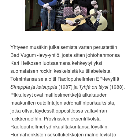
Yhtyeen musiikin julkaisemista varten perustettiin
Bad Vugum -levy-yhtiö, josta sitten johtohahmonsa
Kari Heikosen luotsaamana kehkeytyi yksi
suomalaisen rockin keskeisistä kulttilabeleista.
Toimintansa se aloitti Radiopuhelimien EP-levyillä
Sinappia ja ketsuppia
(1987) ja
Tyhjä on täysi
(1988).
Pikkulevyt ovat malliesimerkkejä aikakauden
maakuntien outolintujen adrenaliinipurkauksista,
jotka olivat täydessä oppositiossa valtavirran
rocktrendeihin. Provinssien eksentrikoista
Radiopuhelimet ydinkuulijakuntansa löysikin.
Hurmahenkisten sekoilukeikkojen maine levisi jo