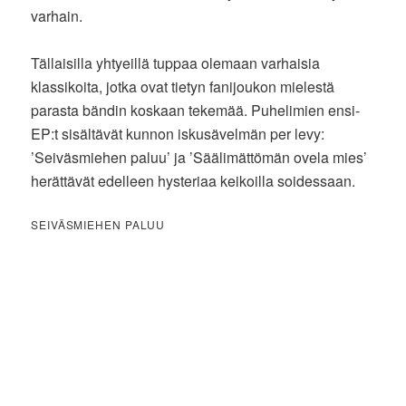
varhain.
Tällaisilla yhtyeillä tuppaa olemaan varhaisia
klassikoita, jotka ovat tietyn fanijoukon mielestä
parasta bändin koskaan tekemää. Puhelimien ensi-
EP:t sisältävät kunnon iskusävelmän per levy:
’Seiväsmiehen paluu’ ja ’Säälimättömän ovela mies’
herättävät edelleen hysteriaa keikoilla soidessaan.
SEIVÄSMIEHEN PALUU