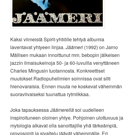
Kaksi viimeistä Spirit-yhtiölle tehtyä albumia
laventavat yhtyeen linjaa.
Jäämeri
(1992) on Jarno
Mällisen mukaan innoittunut mm. bebopin jälkeisen
jazzin ilmaisukeinoja 50- ja 60-luvuilla venyttäneen
Charles Mingusin tuotannosta. Konkreettiset
muutokset Radiopuhelimien soinnissa ovat silti
hienovaraisia. Ennen muuta ne koskevat vähemmän
suoraviivaiseksi tuunattua rytmiikkaa.
Joka tapauksessa
Jäämerellä
soi uudelleen
inspiroituneen oloinen yhtye. Pohjoinen ulottuvuus ja
mytologia alkavat olla sanoittajille yhä tärkeämpiä,
provosointi ja sivaltelu jäävät vähemmälle. Eri