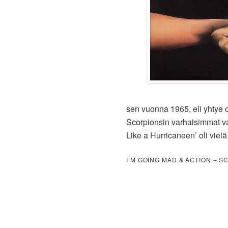
sen vuonna 1965, eli yhtye 
Scorpionsin varhaisimmat vai
Like a Hurricaneen’ oli vie
I’M GOING MAD & ACTION – S