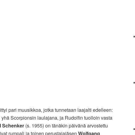
ttyi pari muusikkoa, jotka tunnetaan laajalti edelleen:
i yhä Scorpionsin laulajana, ja Rudolfin tuolloin vasta
l Schenker
(s. 1955) on tänäkin päivänä arvostettu
olivat rumpali ja toinen perustajajäsen
Wolfgang