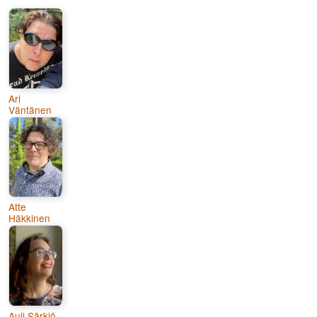
Ari
Väntänen
Atte
Häkkinen
Auli Särkiö-