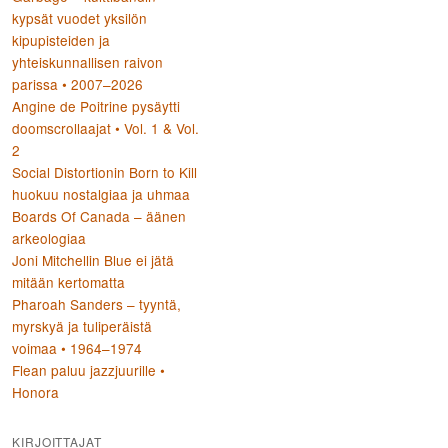
kypsät vuodet yksilön
kipupisteiden ja
yhteiskunnallisen raivon
parissa • 2007–2026
Angine de Poitrine pysäytti
doomscrollaajat • Vol. 1 & Vol.
2
Social Distortionin Born to Kill
huokuu nostalgiaa ja uhmaa
Boards Of Canada – äänen
arkeologiaa
Joni Mitchellin Blue ei jätä
mitään kertomatta
Pharoah Sanders – tyyntä,
myrskyä ja tuliperäistä
voimaa • 1964–1974
Flean paluu jazzjuurille •
Honora
KIRJOITTAJAT