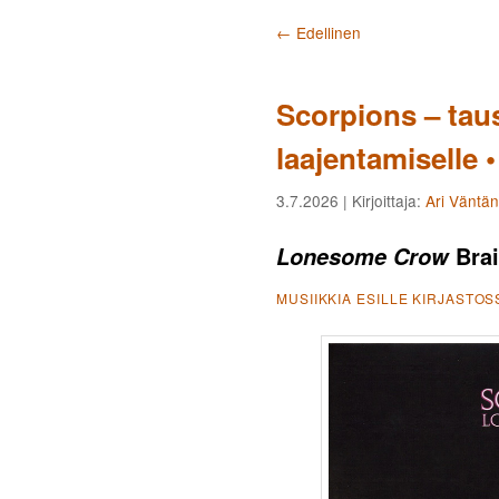
Artikkelien selaus
←
Edellinen
Scorpions – tau
laajentamiselle
3.7.2026
| Kirjoittaja:
Ari Väntä
Brai
Lonesome Crow
MUSIIKKIA ESILLE KIRJASTOS