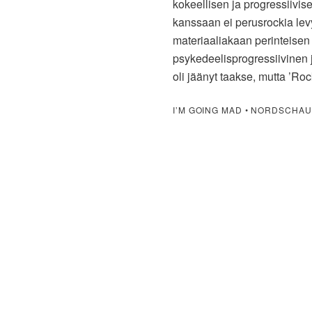
kokeellisen ja progressiivis
kanssaan ei perusrockia levyt
materiaaliakaan perinteisen 
psykedeelisprogressiivinen 
oli jäänyt taakse, mutta ’Roc
I’M GOING MAD • NORDSCHAU