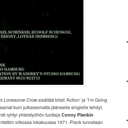
mi
Lonesome Crow
sisältää biisit ’Action’ ja ’I’m Going
 samat kuin julkaisematta jääneelle singlelle tehdyt.
ndi ryhtyi yhteistyöhön tuottaja
Conny Plankin
itettiin viikossa lokakuussa 1971. Plank tunnetaan