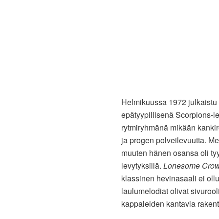
Helmikuussa 1972 julkaistu
epätyypillisenä Scorpions-l
rytmiryhmänä mikään kankiroc
ja progen polveilevuutta. Me
muuten hänen osansa oli tyy
levytyksillä.
Lonesome Cro
klassinen hevinasaali ei oll
laulumelodiat olivat sivuroo
kappaleiden kantavia rakent