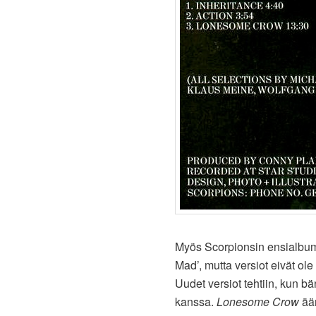
Myös Scorpionsin ensialbu
Mad’, mutta versiot eivät ole
Uudet versiot tehtiin, kun bä
kanssa.
Lonesome Crow
ään