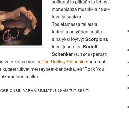
soittanut jo pitkään ja tehnyt
monenlaista musiikkia 1960-
luvulta saakka.
Tosielämässä tällaisia
tarinoita on vähän, mutta
aina yksi löytyy:
Scorpions
toimi juuri niin.
Rudolf
Schenker
(s. 1948) perusti
on vain kolme vuotta
The Rolling Stonesia
nuorempi.
kutteet tulivat merseybeat-bändeiltä, eli ’Rock You
lä aikamoinen matka.
CORPIONSIN VARHAISIMMAT JULKAISTUT BIISIT.