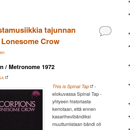
stamusiikkia tajunnan
Kommentoi
 • Lonesome Crow
nen
n / Metronome 1972
SA
This is Spinal Tap
-
elokuvassa Spinal Tap -
yhtyeen historiasta
kerrotaan, että ennen
kasarihevibändiksi
muuttumistaan bändi oli