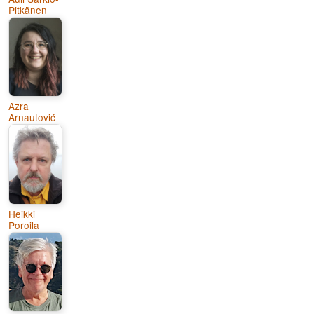
Pitkänen
Azra
Arnautović
Heikki
Poroila