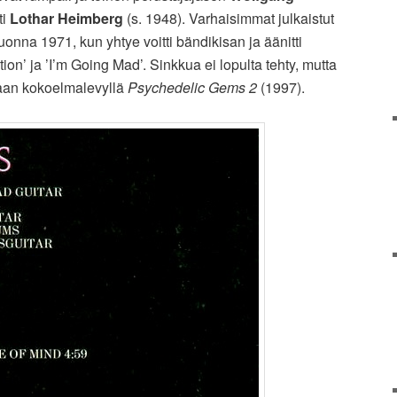
ti
Lothar Heimberg
(s. 1948). Varhaisimmat julkaistut
uonna 1971, kun yhtye voitti bändikisan ja äänitti
ion’ ja ’I’m Going Mad’. Sinkkua ei lopulta tehty, mutta
naan kokoelmalevyllä
Psychedelic Gems 2
(1997).