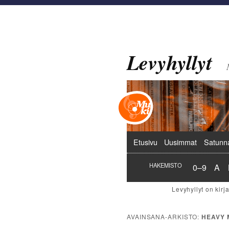
Levyhyllyt
Päävalikko
Etusivu
Uusimmat
Satunn
Hakemist
Hak
HAKEMISTO
0–9
A
AVAINSANA-ARKISTO:
HEAVY 