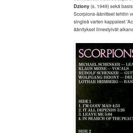
Dziony
(s. 1949) sekä basis
Scorpions-äänitteet tehtiin v
singleä varten kappaleet ’Act
äänitykset ilmestyivät aika