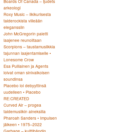
Boards Of Canada – ljudets
arkeologi
Roxy Music – ilkikurisesta
taiderockista viileään
eleganssiin
John McGregorin paletti
laajenee reunoiltaan
Scorpions – taustamusiikkia
tajunnan laajentamiselle •
Lonesome Crow
Esa Pulliainen ja Agents
loivat oman sinivalkoisen
soundinsa
Placebo loi debyyttinsä
uudelleen • Placebo
RE:CREATED
Curved Air – progea
taidemusiikin aineksilla
Pharoah Sanders • Impulsen
jälkeen • 1975–2022
Garbage – kulttibändin