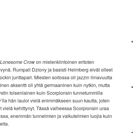
Lonesome Crow
on mielenkiintoinen eritoten
evynä. Rumpali Dziony ja basisti Heimberg eivät olleet
kin junttapari. Miesten soitossa oli jazzin ilmavuutta
inen aksentti oli yhtä germaaninen kuin nytkin, mutta
stin toisenlainen kuin Scorpionsin tunnetummilla
w
’lla hän lauloi vielä enimmäkseen suun kautta, joten
ut vielä kehittynyt. Tässä vaiheessa Scorpionsin uraa
lissa, enemmän tunnelmien ja vaikutelmien luojia kuin
eita.