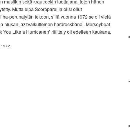
en musiikin sekä krautrockin tuottajana, joten hänen
etty. Mutta eipä Scorppareilla olisi ollut
liha-perunajytän tekoon, sillä vuonna 1972 se oli vielä
ja hiukan jazzvaikutteinen hardrockbändi. Merseybeat
k You Like a Hurricanen’ riffittely oli edelleen kaukana.
 1972