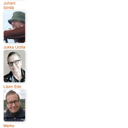
Juhani
Similä
Jukka Uotila
Lisen Ede
Marko