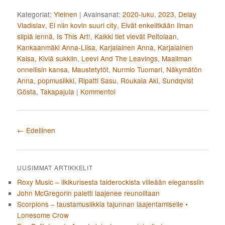
Kategoriat:
Yleinen
|
Avainsanat:
2020-luku
,
2023
,
Delay
Vladislav
,
Ei niin kovin suuri city
,
Eivät enkelitkään ilman
siipiä lennä
,
Is This Art!
,
Kaikki tiet vievät Peltolaan
,
Kankaanmäki Anna-Liisa
,
Karjalainen Anna
,
Karjalainen
Kaisa
,
Kiviä sukkiin
,
Leevi And The Leavings
,
Maailman
onnellisin kansa
,
Maustetytöt
,
Nurmio Tuomari
,
Näkymätön
Anna
,
popmusiikki
,
Ripatti Sasu
,
Roukala Aki
,
Sundqvist
Gösta
,
Takapajula
|
Kommentoi
Artikkelien selaus
←
Edellinen
UUSIMMAT ARTIKKELIT
Roxy Music – ilkikurisesta taiderockista viileään eleganssiin
John McGregorin paletti laajenee reunoiltaan
Scorpions – taustamusiikkia tajunnan laajentamiselle •
Lonesome Crow