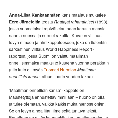
Anna-Liisa Kankaanmäen
kansimaalaus mukailee
Eero Järnefeltin
teosta
Raatajat rahanalaiset
(1893),
jossa suomalaiset repivät elantoaan karusta maasta
naama noessa ja sormet rakoilla. Kuva on viittaus
levyn nimeen ja nimikappaleeseen, joka on tietenkin
sarkastinen viittaus World Happiness Report -
raporttiin, jossa Suomi on valittu maailman
onnellisimmaksi maaksi jo kuutena vuonna peräkkäin
(niin kuin oli myös
Tuomari Nurmion
Maailman
onnellisin kansa
-albumi parin vuoden takaa).
’Maailman onnellisin kansa’ -kappale on
Maustetyttöjä ennustettavimmillaan – huono on olla
ja tulee olemaan, vaikka kaikki muka hienosti onkin.
Se on levyn ainoa liian ilmeiseltä tuntuva teksti.
Ennallaan on myös kaupunkiin kuulumattomuuden ja