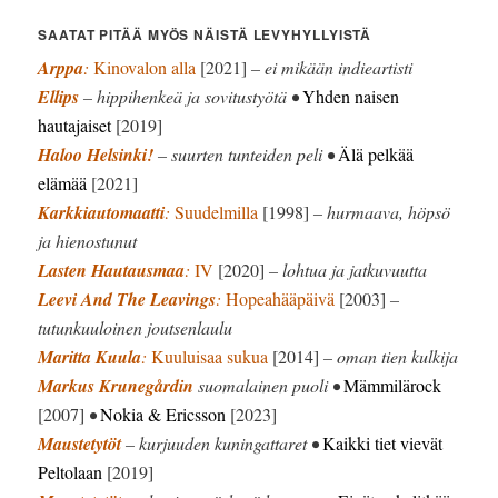
SAATAT PITÄÄ MYÖS NÄISTÄ LEVYHYLLYISTÄ
Arppa
:
Kinovalon alla
[2021]
– ei mikään indieartisti
Ellips
– hippihenkeä ja sovitustyötä •
Yhden naisen
hautajaiset
[2019]
Haloo Helsinki!
– suurten tunteiden peli •
Älä pelkää
elämää
[2021]
Karkkiautomaatti
:
Suudelmilla
[1998]
– hurmaava, höpsö
ja hienostunut
Lasten Hautausmaa
:
IV
[2020]
– lohtua ja jatkuvuutta
Leevi And The Leavings
:
Hopeahääpäivä
[2003]
–
tutunkuuloinen joutsenlaulu
Maritta Kuula
:
Kuuluisaa sukua
[2014]
– oman tien kulkija
Markus Krunegårdin
suomalainen puoli •
Mämmilärock
[2007]
•
Nokia & Ericsson
[2023]
Maustetytöt
– kurjuuden kuningattaret •
Kaikki tiet vievät
Peltolaan
[2019]