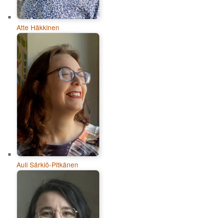
Atte Häkkinen
Auli Särkiö-Pitkänen