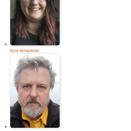
Azra Arnautović