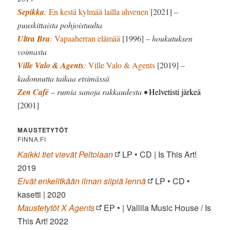
Sepikka
:
En kestä kylmää lailla ahvenen
[2021]
–
puuskittaista pohjoistuulta
Ultra Bra
:
Vapaaherran elämää
[1996]
– houkutuksen
voimasta
Ville Valo & Agents
:
Ville Valo & Agents
[2019]
–
kadonnutta taikaa etsimässä
Zen Café
– rumia sanoja rakkaudesta •
Helvetisti järkeä
[2001]
MAUSTETYTÖT
FINNA.FI
Kaikki tiet vievät Peltolaan
LP • CD | Is This Art!
2019
Eivät enkelitkään ilman siipiä lennä
LP • CD •
kasetti | 2020
Maustetytöt X Agents
EP • | Vallila Music House / Is
This Art! 2022