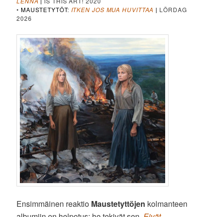
LENNÄ
|
IS THIS ART! 2020
•
MAUSTETYTÖT
:
ITKEN JOS MUA HUVITTAA
|
LÖRDAG
2026
Ensimmäinen reaktio
Maustetyttöjen
kolmanteen
albumiin on helpotus: he tekivät sen.
Eivät