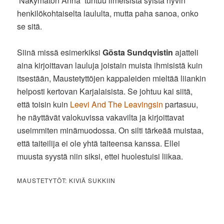
’Näkymätön Anna’ tuntuu ilmeisistä syistä hyvin
henkilökohtaiselta laululta, mutta paha sanoa, onko
se sitä.
Siinä missä esimerkiksi
Gösta Sundqvistin
ajatteli
aina kirjoittavan lauluja joistain muista ihmisistä kuin
itsestään, Maustetyttöjen kappaleiden mieltää liiankin
helposti kertovan Karjalaisista. Se johtuu kai siitä,
että toisin kuin
Leevi And The Leavingsin
partasuu,
he näyttävät valokuvissa vakavilta ja kirjoittavat
useimmiten minämuodossa. On silti tärkeää muistaa,
että taiteilija ei ole yhtä taiteensa kanssa. Ellei
muusta syystä niin siksi, ettei huolestuisi liikaa.
MAUSTETYTÖT: KIVIÄ SUKKIIN