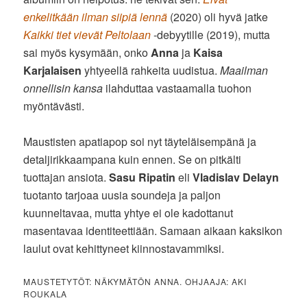
enkelitkään ilman siipiä lennä
(2020) oli hyvä jatke
Kaikki tiet vievät Peltolaan
-debyytille (2019), mutta
sai myös kysymään, onko
Anna
ja
Kaisa
Karjalaisen
yhtyeellä rahkeita uudistua.
Maailman
onnellisin kansa
ilahduttaa vastaamalla tuohon
myöntävästi.
Maustisten apatiapop soi nyt täyteläisempänä ja
detaljirikkaampana kuin ennen. Se on pitkälti
tuottajan ansiota.
Sasu Ripatin
eli
Vladislav Delayn
tuotanto tarjoaa uusia soundeja ja paljon
kuunneltavaa, mutta yhtye ei ole kadottanut
masentavaa identiteettiään. Samaan aikaan kaksikon
laulut ovat kehittyneet kiinnostavammiksi.
MAUSTETYTÖT: NÄKYMÄTÖN ANNA. OHJAAJA: AKI
ROUKALA