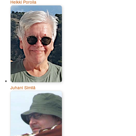
Heikki Poroila
Juhani Similä