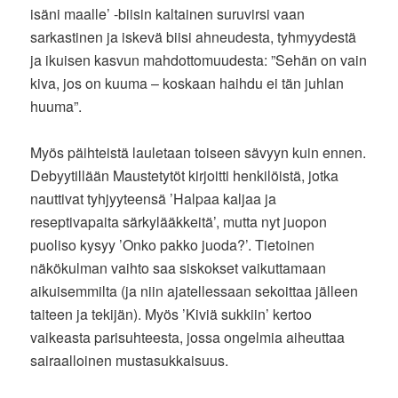
isäni maalle’ -biisin kaltainen suruvirsi vaan
sarkastinen ja iskevä biisi ahneudesta, tyhmyydestä
ja ikuisen kasvun mahdottomuudesta: ”Sehän on vain
kiva, jos on kuuma – koskaan haihdu ei tän juhlan
huuma”.
Myös päihteistä lauletaan toiseen sävyyn kuin ennen.
Debyytillään Maustetytöt kirjoitti henkilöistä, jotka
nauttivat tyhjyyteensä ’Halpaa kaljaa ja
reseptivapaita särkylääkkeitä’, mutta nyt juopon
puoliso kysyy ’Onko pakko juoda?’. Tietoinen
näkökulman vaihto saa siskokset vaikuttamaan
aikuisemmilta (ja niin ajatellessaan sekoittaa jälleen
taiteen ja tekijän). Myös ’Kiviä sukkiin’ kertoo
vaikeasta parisuhteesta, jossa ongelmia aiheuttaa
sairaalloinen mustasukkaisuus.