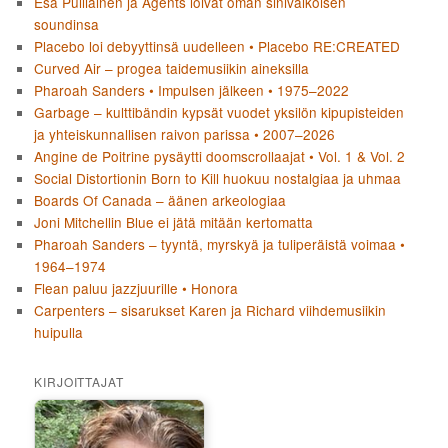
Esa Pulliainen ja Agents loivat oman sinivalkoisen
soundinsa
Placebo loi debyyttinsä uudelleen • Placebo RE:CREATED
Curved Air – progea taidemusiikin aineksilla
Pharoah Sanders • Impulsen jälkeen • 1975–2022
Garbage – kulttibändin kypsät vuodet yksilön kipupisteiden
ja yhteiskunnallisen raivon parissa • 2007–2026
Angine de Poitrine pysäytti doomscrollaajat • Vol. 1 & Vol. 2
Social Distortionin Born to Kill huokuu nostalgiaa ja uhmaa
Boards Of Canada – äänen arkeologiaa
Joni Mitchellin Blue ei jätä mitään kertomatta
Pharoah Sanders – tyyntä, myrskyä ja tuliperäistä voimaa •
1964–1974
Flean paluu jazzjuurille • Honora
Carpenters – sisarukset Karen ja Richard viihdemusiikin
huipulla
KIRJOITTAJAT