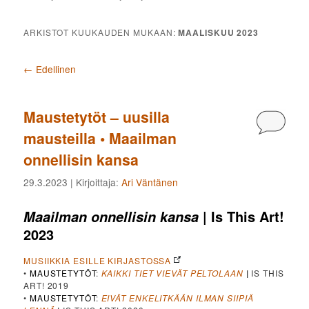
ARKISTOT KUUKAUDEN MUKAAN:
MAALISKUU 2023
Artikkelien selaus
←
Edellinen
Maustetytöt – uusilla
Kommen
mausteilla • Maailman
onnellisin kansa
29.3.2023
| Kirjoittaja:
Ari Väntänen
| Is This Art!
Maailman onnellisin kansa
2023
MUSIIKKIA ESILLE KIRJASTOSSA
•
MAUSTETYTÖT
:
KAIKKI TIET VIEVÄT PELTOLAAN
|
IS THIS
ART! 2019
•
MAUSTETYTÖT
:
EIVÄT ENKELITKÄÄN ILMAN SIIPIÄ