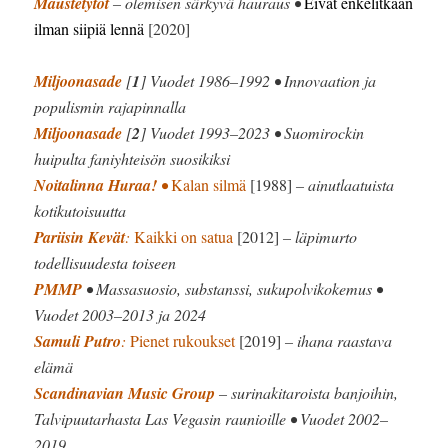
Maustetytöt
– olemisen särkyvä hauraus •
Eivät enkelitkään
ilman siipiä lennä
[2020]
Miljoonasade
[
1
] Vuodet 1986–1992 • Innovaation ja
populismin rajapinnalla
Miljoonasade
[
2
] Vuodet 1993–2023 • Suomirockin
huipulta faniyhteisön suosikiksi
Noitalinna Huraa!
•
Kalan silmä
[1988]
– ainutlaatuista
kotikutoisuutta
Pariisin Kevät
:
Kaikki on satua
[2012]
– läpimurto
todellisuudesta toiseen
PMMP
• Massasuosio, substanssi, sukupolvikokemus •
Vuodet 2003–2013 ja 2024
Samuli Putro
:
Pienet rukoukset
[2019]
– ihana raastava
elämä
Scandinavian Music Group
– surinakitaroista banjoihin,
Talvipuutarhasta Las Vegasin raunioille • Vuodet 2002–
2019