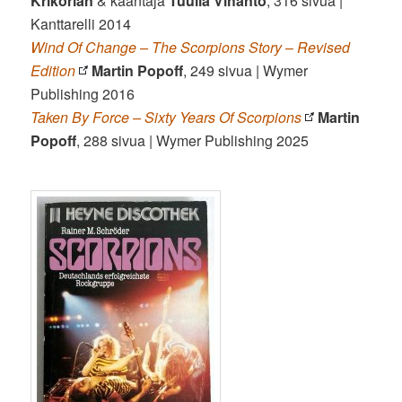
Krikorian
& kääntäjä
Tuulia Vihanto
, 316 sivua |
Kanttarelli 2014
Wind Of Change – The Scorpions Story
–
Revised
Edition
Martin Popoff
, 249 sivua | Wymer
Publishing 2016
Taken By Force – Sixty Years Of Scorpions
Martin
Popoff
, 288 sivua | Wymer Publishing 2025