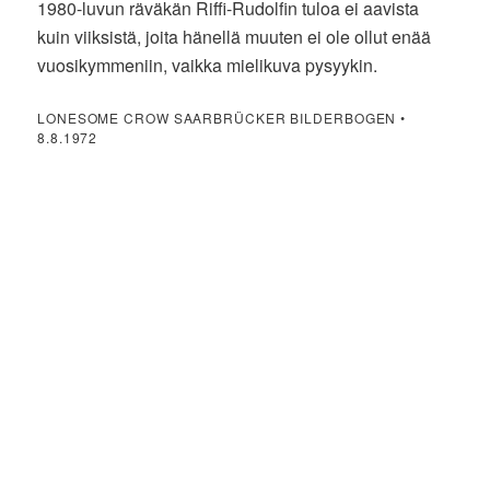
1980-luvun räväkän Riffi-Rudolfin tuloa ei aavista
kuin viiksistä, joita hänellä muuten ei ole ollut enää
vuosikymmeniin, vaikka mielikuva pysyykin.
LONESOME CROW SAARBRÜCKER BILDERBOGEN •
8.8.1972