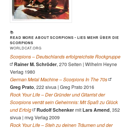
📚
READ MORE ABOUT SCORPIONS
•
LIES MEHR ÜBER DIE
SCORPIONS
WORLDCAT.ORG
Scorpions – Deutschlands erfolgreichste Rockgruppe
Rainer M. Schröder
, 270 Seiten | Wilhelm Heyne
Verlag 1980
German Metal Machine – Scorpions In The 70s
Greg Prato
, 222 sivua | Greg Prato 2016
Rock Your Life – Der Gründer und Gitarrist der
Scorpions verrät sein Geheimnis: Mit Spaß zu Glück
und Erfolg
Rudolf Schenker
mit
Lars Amend
, 352
sivua | mvg Verlag 2009
Rock Your Life – Steh zu deinen Träumen und der