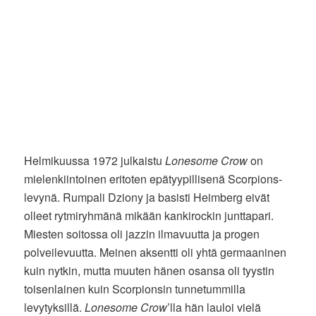
Helmikuussa 1972 julkaistu
Lonesome Crow
on
mielenkiintoinen eritoten epätyypillisenä Scorpions-
levynä. Rumpali Dziony ja basisti Heimberg eivät
olleet rytmiryhmänä mikään kankirockin junttapari.
Miesten soitossa oli jazzin ilmavuutta ja progen
polveilevuutta. Meinen aksentti oli yhtä germaaninen
kuin nytkin, mutta muuten hänen osansa oli tyystin
toisenlainen kuin Scorpionsin tunnetummilla
levytyksillä.
Lonesome Crow
’lla hän lauloi vielä