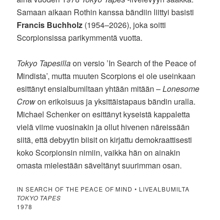
Samaan aikaan Rothin kanssa bändiin liittyi basisti
Francis Buchholz
(1954–2026), joka soitti
Scorpionsissa parikymmentä vuotta.
Tokyo Tapesilla
on versio ’In Search of the Peace of
Mindista’, mutta muuten Scorpions ei ole useinkaan
esittänyt ensialbumiltaan yhtään mitään –
Lonesome
Crow
on erikoisuus ja yksittäistapaus bändin uralla.
Michael Schenker on esittänyt kyseistä kappaletta
vielä viime vuosinakin ja ollut hivenen näreissään
siitä, että debyytin biisit on kirjattu demokraattisesti
koko Scorpionsin nimiin, vaikka hän on ainakin
omasta mielestään säveltänyt suurimman osan.
IN SEARCH OF THE PEACE OF MIND • LIVEALBUMILTA
TOKYO TAPES
1978