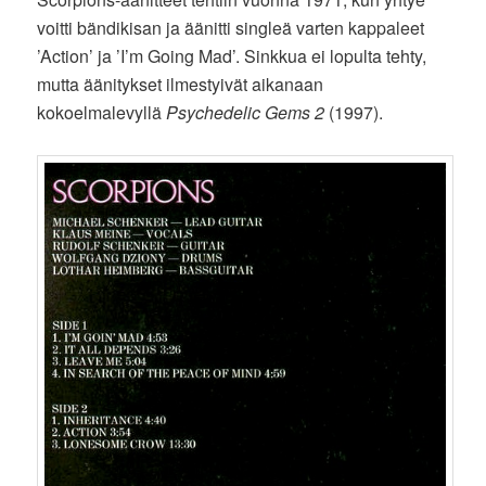
voitti bändikisan ja äänitti singleä varten kappaleet
’Action’ ja ’I’m Going Mad’. Sinkkua ei lopulta tehty,
mutta äänitykset ilmestyivät aikanaan
kokoelmalevyllä
Psychedelic Gems 2
(1997).