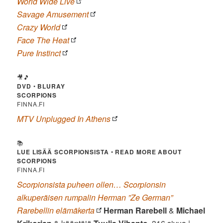
World Wide Live
Savage Amusement
Crazy World
Face The Heat
Pure Instinct
🎥🎵
DVD
•
BLURAY
SCORPIONS
FINNA.FI
MTV Unplugged In Athens
📚
LUE LISÄÄ SCORPIONSISTA
•
READ MORE ABOUT
SCORPIONS
FINNA.FI
Scorpionsista puheen ollen… Scorpionsin
alkuperäisen rumpalin Herman ”Ze German”
Rarebellin elämäkerta
Herman Rarebell
&
Michael