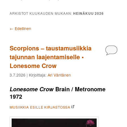
ARKISTOT KUUKAUDEN MUKAAN:
HEINÄKUU 2026
Artikkelien selaus
←
Edellinen
Scorpions – taustamusiikkia
Kommen
tajunnan laajentamiselle •
Lonesome Crow
3.7.2026
| Kirjoittaja:
Ari Väntänen
Brain / Metronome
Lonesome Crow
1972
MUSIIKKIA ESILLE KIRJASTOSSA