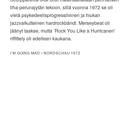
liha-perunajytän tekoon, sillä vuonna 1972 se oli
vielä psykedeelisprogressiivinen ja hiukan
jazzvaikutteinen hardrockbändi. Merseybeat oli
jäänyt taakse, mutta ’Rock You Like a Hurricanen’
riffittely oli edelleen kaukana.
I’M GOING MAD • NORDSCHAU 1972