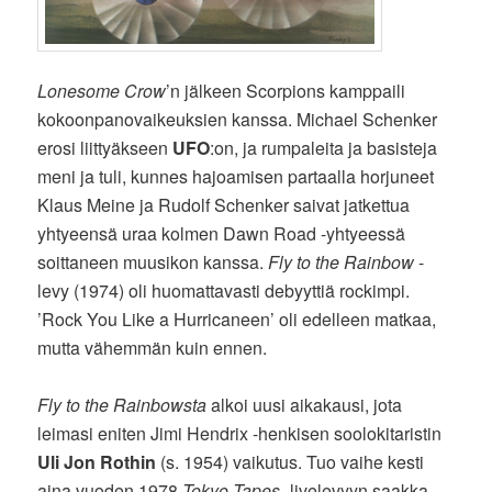
Lonesome Crow
’n jälkeen Scorpions kamppaili
kokoonpanovaikeuksien kanssa. Michael Schenker
erosi liittyäkseen
UFO
:on, ja rumpaleita ja basisteja
meni ja tuli, kunnes hajoamisen partaalla horjuneet
Klaus Meine ja Rudolf Schenker saivat jatkettua
yhtyeensä uraa kolmen Dawn Road -yhtyeessä
soittaneen muusikon kanssa.
Fly to the Rainbow
-
levy (1974) oli huomattavasti debyyttiä rockimpi.
’Rock You Like a Hurricaneen’ oli edelleen matkaa,
mutta vähemmän kuin ennen.
Fly to the Rainbowsta
alkoi uusi aikakausi, jota
leimasi eniten Jimi Hendrix -henkisen soolokitaristin
Uli Jon Rothin
(s. 1954) vaikutus. Tuo vaihe kesti
aina vuoden 1978
Tokyo Tapes
-livelevyyn saakka.