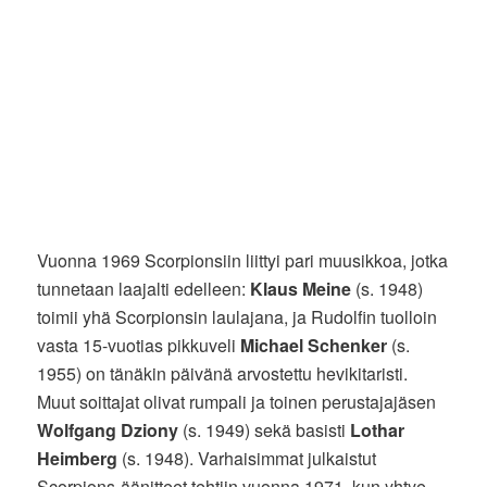
Vuonna 1969 Scorpionsiin liittyi pari muusikkoa, jotka
tunnetaan laajalti edelleen:
Klaus Meine
(s. 1948)
toimii yhä Scorpionsin laulajana, ja Rudolfin tuolloin
vasta 15-vuotias pikkuveli
Michael Schenker
(s.
1955) on tänäkin päivänä arvostettu hevikitaristi.
Muut soittajat olivat rumpali ja toinen perustajajäsen
Wolfgang Dziony
(s. 1949) sekä basisti
Lothar
Heimberg
(s. 1948). Varhaisimmat julkaistut
Scorpions-äänitteet tehtiin vuonna 1971, kun yhtye