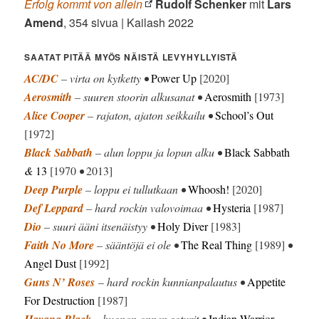
Erfolg kommt von allein
Rudolf Schenker
mit
Lars
Amend
, 354 sivua | Kailash 2022
SAATAT PITÄÄ MYÖS NÄISTÄ LEVYHYLLYISTÄ
AC/DC
– virta on kytketty •
Power Up
[2020]
Aerosmith
– suuren stoorin alkusanat •
Aerosmith
[1973]
Alice Cooper
– rajaton, ajaton seikkailu •
School’s Out
[1972]
Black Sabbath
– alun loppu ja lopun alku •
Black Sabbath
&
13
[1970
•
2013]
Deep Purple
– loppu ei tullutkaan •
Whoosh!
[2020]
Def Leppard
– hard rockin valovoimaa •
Hysteria
[1987]
Dio
– suuri ääni itsenäistyy •
Holy Diver
[1983]
Faith No More
– sääntöjä ei ole •
The Real Thing
[1989]
•
Angel Dust
[1992]
Guns N’ Roses
– hard rockin kunnianpalautus •
Appetite
For Destruction
[1987]
Havana Black
– huonon onnen soturit •
Indian Warrior