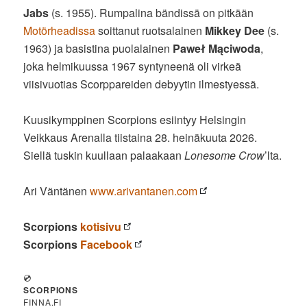
Jabs
(s. 1955). Rumpalina bändissä on pitkään
Motörheadissa
soittanut ruotsalainen
Mikkey Dee
(s.
1963) ja basistina puolalainen
Paweł Mąciwoda
,
joka helmikuussa 1967 syntyneenä oli virkeä
viisivuotias Scorppareiden debyytin ilmestyessä.
Kuusikymppinen Scorpions esiintyy Helsingin
Veikkaus Arenalla tiistaina 28. heinäkuuta 2026.
Siellä tuskin kuullaan palaakaan
Lonesome Crow
’lta.
Ari Väntänen
www.arivantanen.com
Scorpions
kotisivu
Scorpions
Facebook
💿
SCORPIONS
FINNA.FI