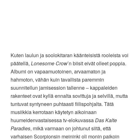
Kuten laulun ja soolokitaran käänteisistä rooleista voi
päätellä,
Lonesome Crow
’n biisit eivät olleet poppia.
Albumi on vapaamuotoinen, arvaamaton ja
hahmoton, vähän kuin tavallista paremmin
suunnitellun jamisession tallenne – kappaleiden
rakenteet ovat kyllä ennalta sovittuja ja selvillä, mutta
tuntuvat syntyneen puhtaasti fiilispohjalta. Tätä
musiikkia kerrotaan käytetyn aikoinaan
huumeidenvastaisessa tv-elokuvassa
Das Kalte
Paradies
, mikä varmaan on johtunut siitä, että
varhaisen Scorpionsin meininki oli monin paikoin