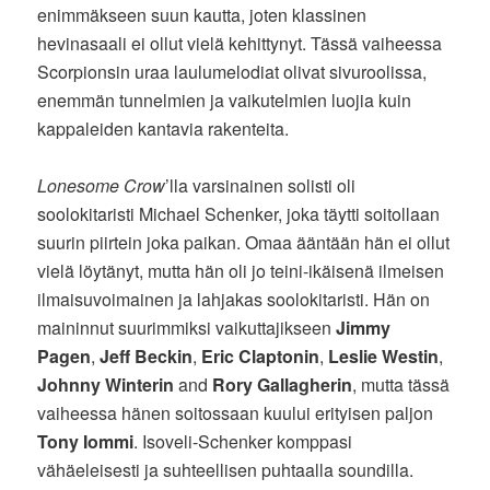
enimmäkseen suun kautta, joten klassinen
hevinasaali ei ollut vielä kehittynyt. Tässä vaiheessa
Scorpionsin uraa laulumelodiat olivat sivuroolissa,
enemmän tunnelmien ja vaikutelmien luojia kuin
kappaleiden kantavia rakenteita.
Lonesome Crow
’lla varsinainen solisti oli
soolokitaristi Michael Schenker, joka täytti soitollaan
suurin piirtein joka paikan. Omaa ääntään hän ei ollut
vielä löytänyt, mutta hän oli jo teini-ikäisenä ilmeisen
ilmaisuvoimainen ja lahjakas soolokitaristi. Hän on
maininnut suurimmiksi vaikuttajikseen
Jimmy
Pagen
,
Jeff Beckin
,
Eric Claptonin
,
Leslie Westin
,
Johnny Winterin
and
Rory Gallagherin
, mutta tässä
vaiheessa hänen soitossaan kuului erityisen paljon
Tony Iommi
. Isoveli-Schenker komppasi
vähäeleisesti ja suhteellisen puhtaalla soundilla.