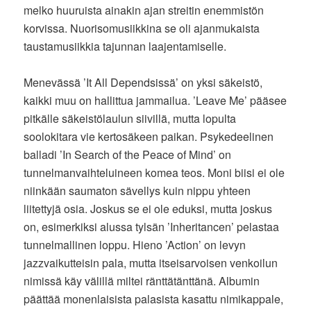
melko huuruista ainakin ajan streitin enemmistön
korvissa. Nuorisomusiikkina se oli ajanmukaista
taustamusiikkia tajunnan laajentamiselle.
Menevässä ’It All Dependsissä’ on yksi säkeistö,
kaikki muu on hallittua jammailua. ’Leave Me’ pääsee
pitkälle säkeistölaulun siivillä, mutta lopulta
soolokitara vie kertosäkeen paikan. Psykedeelinen
balladi ’In Search of the Peace of Mind’ on
tunnelmanvaihteluineen komea teos. Moni biisi ei ole
niinkään saumaton sävellys kuin nippu yhteen
liitettyjä osia. Joskus se ei ole eduksi, mutta joskus
on, esimerkiksi alussa tylsän ’Inheritancen’ pelastaa
tunnelmallinen loppu. Hieno ’Action’ on levyn
jazzvaikutteisin pala, mutta itseisarvoisen venkoilun
nimissä käy välillä miltei ränttätänttänä. Albumin
päättää monenlaisista palasista kasattu nimikappale,