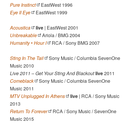
Pure Instinct
EastWest 1996
Eye II Eye
EastWest 1999
Acoustica
live
| EastWest 2001
Unbreakable
Ariola / BMG 2004
Humanity
•
Hour I
RCA / Sony BMG 2007
Sting In The Tail
Sony Music / Columbia SevenOne
Music 2010
Live 2011 – Get Your Sting And Blackout
live
2011
Comeblack
Sony Music / Columbia SevenOne
Music 2011
MTV Unplugged In Athens
live
| RCA / Sony Music
2013
Return To Forever
RCA / Sony Music / SevenOne
Music 2015