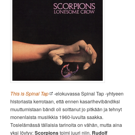
This is Spinal Tap
-elokuvassa Spinal Tap -yhtyeen
historiasta kerrotaan, että ennen kasarihevibändiksi
muuttumistaan bändi oli soittanut jo pitkään ja tehnyt
monenlaista musiikkia 1960-luvulta saakka.
Tosielämässä tällaisia tarinoita on vähän, mutta aina
yksi löytyy:
Scorpions
toimi juuri niin.
Rudolf