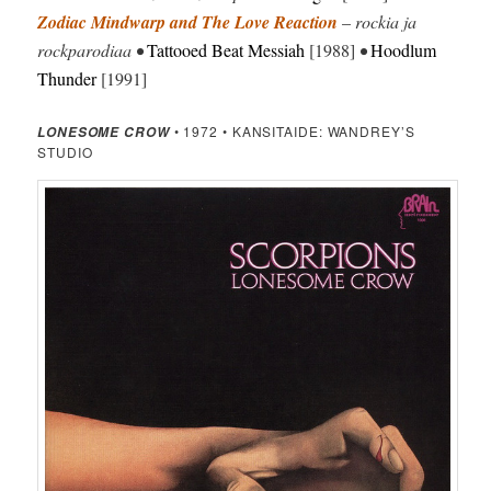
Zodiac Mindwarp and The Love Reaction
–
rockia ja
rockparodiaa •
Tattooed Beat Messiah
[1988]
•
Hoodlum
Thunder
[1991]
• 1972 • KANSITAIDE: WANDREY’S
LONESOME CROW
STUDIO