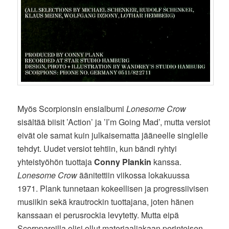
Myös Scorpionsin ensialbumi
Lonesome Crow
sisältää biisit ’Action’ ja ’I’m Going Mad’, mutta versiot
eivät ole samat kuin julkaisematta jääneelle singlelle
tehdyt. Uudet versiot tehtiin, kun bändi ryhtyi
yhteistyöhön tuottaja
Conny Plankin
kanssa.
Lonesome Crow
äänitettiin viikossa lokakuussa
1971. Plank tunnetaan kokeellisen ja progressiivisen
musiikin sekä krautrockin tuottajana, joten hänen
kanssaan ei perusrockia levytetty. Mutta eipä
Scorppareilla olisi ollut materiaaliakaan perinteisen