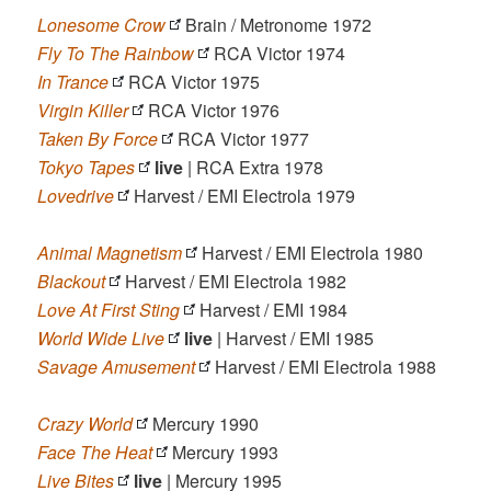
Lonesome Crow
Brain / Metronome 1972
Fly To The Rainbow
RCA Victor 1974
In Trance
RCA Victor 1975
Virgin Killer
RCA Victor 1976
Taken By Force
RCA Victor 1977
Tokyo Tapes
live
| RCA Extra 1978
Lovedrive
Harvest / EMI Electrola 1979
Animal Magnetism
Harvest / EMI Electrola 1980
Blackout
Harvest / EMI Electrola 1982
Love At First Sting
Harvest / EMI 1984
World Wide Live
live
| Harvest / EMI 1985
Savage Amusement
Harvest / EMI Electrola 1988
Crazy World
Mercury 1990
Face The Heat
Mercury 1993
Live Bites
live
| Mercury 1995