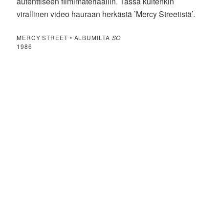
autenttiseen filmimateriaaliin. Tässä kuitenkin
virallinen video hauraan herkästä ’Mercy Streetistä’.
MERCY STREET • ALBUMILTA
SO
1986