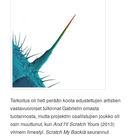
Tarkoitus oli heti perään koota edustettujen artistien
vastavuoroiset tulkinnat Gabrielin omasta
tuotannosta, mutta projektiin osallistujien joukko oli
osin muuttunut, kun
And I’ll Scratch Yours
(2013)
viimein ilmestyi.
Scratch My Backiä
seurannut