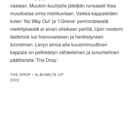
vastaan. Muutoin kuulijalle jätetään runsaasti tilaa
muodostaa omia mielikuviaan. Vaikka kappaleiden
kuten ’No Way Out’ ja ’I Grieve’ perimmäisestä
merkityksestä ei aivan olisikaan perillä,
Upin
moderni
taiderock luo hienovaraisen ja henkistyneen
tunnelman. Levyn ainoa alle kuusiminuuttinen
kappale on pelkistetyn vähäeleinen ja surumielinen
päätösraita ’The Drop’.
THE DROP • ALBUMILTA
UP
2002