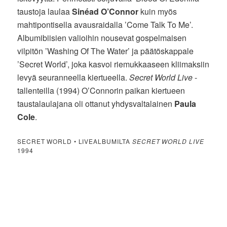
taustoja laulaa
Sinéad O’Connor
kuin myös
mahtipontisella avausraidalla ’Come Talk To Me’.
Albumibiisien valioihin nousevat gospelmaisen
vilpitön ’Washing Of The Water’ ja päätöskappale
’Secret World’, joka kasvoi riemukkaaseen kliimaksiin
levyä seuranneella kiertueella.
Secret World Live
-
tallenteilla (1994) O’Connorin paikan kiertueen
taustalaulajana oli ottanut yhdysvaltalainen
Paula
Cole
.
SECRET WORLD • LIVEALBUMILTA
SECRET WORLD LIVE
1994