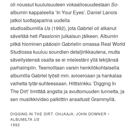
oli noussut kuuluisuuteen vokaaliosuudestaan
So
-
albumin kappaleella ’In Your Eyes’. Daniel Lanois
jatkoi tuottajaparina uudella
studioalbumilla
Us
(1992), jota Gabriel oli alkanut
säveltää heti
Passionin
julkaisun jälkeen. Albumin
pitkä hiominen pääosin Gabrielin omassa Real World
Studiossa kuuluu soundien detaljirikkautena, mutta
sävellystensä osalta se ei mielestäni yllä tekijänsä
parhaimpiin. Teemoiltaan varsin henkilökohtaisella
albumilla Gabriel työsti mm. avioeroaan ja hankalaa
vaihetta tytär-suhteessaan. Hittisinkku ’Digging In
The Dirt’ limittää angstia ja avuttomuuden tunnetta, ja
sen musiikkivideo palkittiin ansaitusti Grammyllä.
DIGGING IN THE DIRT. OHJAAJA: JOHN DOWNER •
ALBUMILTA
US
1992