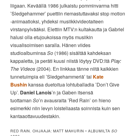
liigaan. Keväällä 1986 julkaistu pomminvarma hitti
’Sledgehammer’ puettiin riemastuttavaksi stop motion
-animaatioksi, yhdeksi musiikkivideotaiteen
virstanpylvääksi. Elettiin MTV:n kultakautta ja Gabriel
halusi olla etujoukoissa myös musiikin
visualisoimisen saralla. Hänen viides
studioalbuminsa
So
(1986) sisältää kahdeksan
kappaletta, ja peräti kuusi niistä löytyy DVD:ltä
Play:
The Videos
(2004). En linkkaa tänne niitä kaikkien
tunnetuimpia eli ’Sledgehammeriä’ tai
Kate
Bushin
kanssa duetoitua lohtuballadia ’Don’t Give
Up’.
Daniel Lanois
’n ja Gaben itsensä
tuottaman
So
’n avausraita ’Red Rain’ on hieno
esimerkki niin levyn loisteliaasta soinnista kuin sen
kantaaottavuudestakin.
RED RAIN. OHJAAJA: MATT MAHURIN • ALBUMILTA
SO