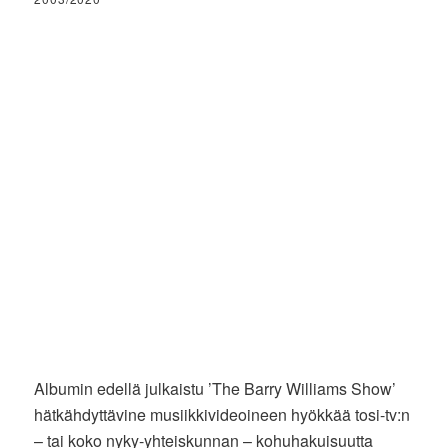
Albumin edellä julkaistu ’The Barry Williams Show’
hätkähdyttävine musiikkivideoineen hyökkää tosi-tv:n
– tai koko nyky-yhteiskunnan – kohuhakuisuutta