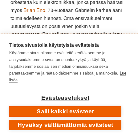
orkesteria kuin elektroniikkaa, jonka parissa hääräsi
myös
Brian Eno
. 73-vuotiaan Gabrielin karhea ääni
toimii edelleen hienosti. Oma ensivaikutelmani
uutuuslevystä on positiivinen joskin vielä
jäsentymätön. Rauhallinen, jousisovituksella silattu
’Playing For Time’ osoittautuu samaksi Randy
Tietoa sivustolla käytetyistä evästeistä
Newman -vaikutteiseksi sävellykseksi kuin
Back To
Käytämme sivustollamme evästeitä kerätäksemme ja
Front
-DVD:llä kuultu ’Daddy Long Legs’. Komeimpiin
analysoidaksemme sivuston suorituskykyä ja käyttöä,
kappaleisiin lukeutuu kauniin ’Love Can Healin’
tarjotaksemme sosiaalisen median ominaisuuksia sekä
ohella dramaattisempi ’Four Kinds Of Horses’.
parantaaksemme ja räätälöidäksemme sisältöä ja mainoksia.
Lue
lisää
FOUR KINDS OF HORSES [DARK-SIDE MIX] • ALBUMILTA
I/O
Evästeasetukset
2023
Salli kaikki evästeet
Hyväksy välttämättömät evästeet