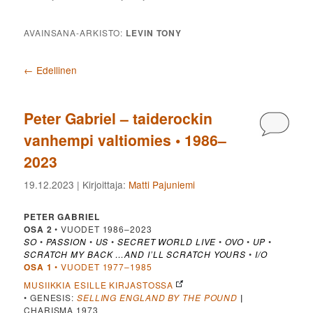
AVAINSANA-ARKISTO:
LEVIN TONY
Artikkelien selaus
←
Edellinen
Peter Gabriel – taiderockin
Kommen
vanhempi valtiomies • 1986–
2023
19.12.2023
| Kirjoittaja:
Matti Pajuniemi
PETER GABRIEL
OSA 2
• VUODET 1986–2023
SO
•
PASSION
•
US
•
SECRET WORLD LIVE
•
OVO
•
UP
•
SCRATCH MY BACK …AND I’LL SCRATCH YOURS
•
I/O
OSA 1
• VUODET 1977–1985
MUSIIKKIA ESILLE KIRJASTOSSA
• GENESIS:
SELLING ENGLAND BY THE POUND
|
CHARISMA 1973