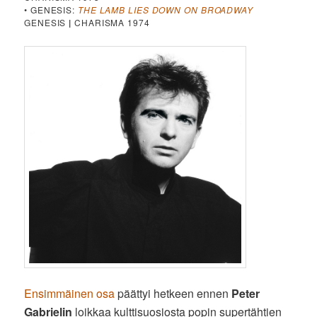
• GENESIS:
THE LAMB LIES DOWN ON BROADWAY
GENESIS
|
CHARISMA 1974
Ensimmäinen osa
päättyi hetkeen ennen
Peter
Gabrielin
loikkaa kulttisuosiosta popin supertähtien