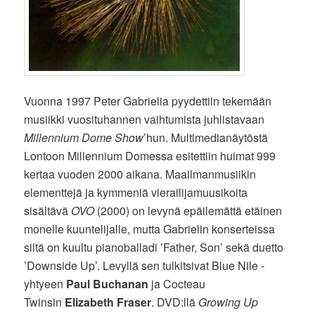
Vuonna 1997 Peter Gabrielia pyydettiin tekemään
musiikki vuosituhannen vaihtumista juhlistavaan
Millennium Dome Show
’hun. Multimedianäytöstä
Lontoon Millennium Domessa esitettiin huimat 999
kertaa vuoden 2000 aikana. Maailmanmusiikin
elementtejä ja kymmeniä vierailijamuusikoita
sisältävä
OVO
(2000) on levynä epäilemättä etäinen
monelle kuuntelijalle, mutta Gabrielin konserteissa
siltä on kuultu pianoballadi ’Father, Son’ sekä duetto
’Downside Up’. Levyllä sen tulkitsivat Blue Nile -
yhtyeen
Paul Buchanan
ja Cocteau
Twinsin
Elizabeth Fraser
. DVD:llä
Growing Up