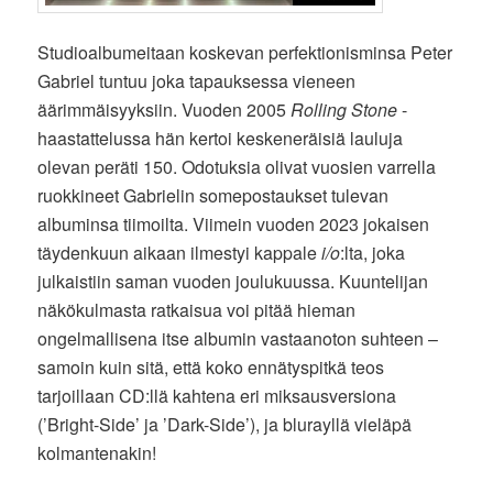
Studioalbumeitaan koskevan perfektionisminsa Peter
Gabriel tuntuu joka tapauksessa vieneen
äärimmäisyyksiin. Vuoden 2005
Rolling Stone
-
haastattelussa hän kertoi keskeneräisiä lauluja
olevan peräti 150. Odotuksia olivat vuosien varrella
ruokkineet Gabrielin somepostaukset tulevan
albuminsa tiimoilta. Viimein vuoden 2023 jokaisen
täydenkuun aikaan ilmestyi kappale
i/o
:lta, joka
julkaistiin saman vuoden joulukuussa. Kuuntelijan
näkökulmasta ratkaisua voi pitää hieman
ongelmallisena itse albumin vastaanoton suhteen –
samoin kuin sitä, että koko ennätyspitkä teos
tarjoillaan CD:llä kahtena eri miksausversiona
(’Bright-Side’ ja ’Dark-Side’), ja blurayllä vieläpä
kolmantenakin!