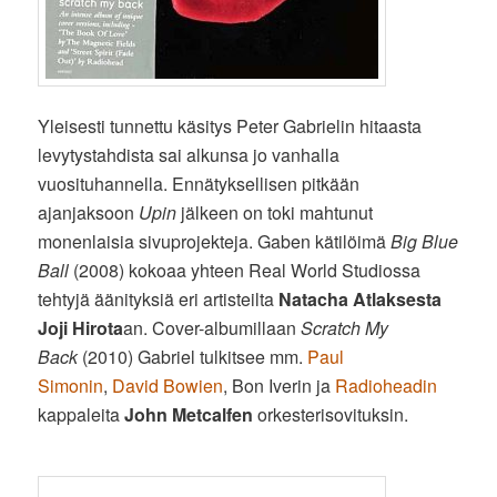
Yleisesti tunnettu käsitys Peter Gabrielin hitaasta
levytystahdista sai alkunsa jo vanhalla
vuosituhannella. Ennätyksellisen pitkään
ajanjaksoon
Upin
jälkeen on toki mahtunut
monenlaisia sivuprojekteja. Gaben kätilöimä
Big Blue
Ball
(2008) kokoaa yhteen Real World Studiossa
tehtyjä äänityksiä eri artisteilta
Natacha Atlaksesta
Joji Hirota
an. Cover-albumillaan
Scratch My
Back
(2010) Gabriel tulkitsee mm.
Paul
Simonin
,
David Bowien
, Bon Iverin ja
Radioheadin
kappaleita
John Metcalfen
orkesterisovituksin.