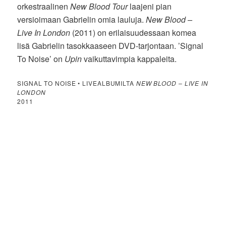
orkestraalinen
New Blood Tour
laajeni pian
versioimaan Gabrielin omia lauluja.
New Blood –
Live In London
(2011) on erilaisuudessaan komea
lisä Gabrielin tasokkaaseen DVD-tarjontaan. ’Signal
To Noise’ on
Upin
vaikuttavimpia kappaleita.
SIGNAL TO NOISE • LIVEALBUMILTA
NEW BLOOD – LIVE IN
LONDON
2011