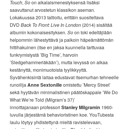
Touch
,
So
on aikalaismenestyksensä lisäksi
saavuttanut arvostetun klassikon aseman.
Lokakuussa 2013 taltioitu, erittäin suositeltava
DVD
Back To Front: Live In London
(2014) sisältää
albumin kokonaisesityksen.
So
on toki edeltäjiään
helpommin lähestyttävä ja paikoin häpeämättömän
hittihakuinen (itse en jaksa kuunnella tarttuvaa
funkrymistystä ’Big Time’, harvoin
’Sledgehammeriäkään’), mutta levyssä on aikaa
kestänyttä, monimuotoista tyylikkyyttä.
Syvähenkisintä laitaa edustavat itsemurhan tehneelle
runoilija
Anne Sextonille
omistettu ’Mercy Street’
sekä hyytävän minimalistinen päätöskappale ’We Do
What We’re Told (Milgram’s 37)’
innoittajanaan professori
Stanley Milgramin
1960-
luvulla järjestämä behavioristinen koe. YouTubesta
laulu löytyy yhdistettynä mieltä ravistelevaan,