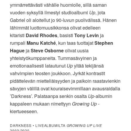
ymmärrettävästi vähälle huomiolle, sillä saman
vuoden syksyllä ilmestyi studioalbumi
Up
, jota
Gabriel oli aloitellut jo 90-luvun puolivälissä. Hänen
lähimmät luottomuusikkonsa olivat edelleen
kitaristi
David Rhodes
, basisti
Tony Levin
ja
rumpali
Manu Katché
, kun taas tuottajat
Stephen
Hague
ja
Steve Osborne
olivat uusia
yhteistyökumppaneita. Tummasävyinen ja
emotionaalisesti latautunut
Up
yltää tekijänsä
vahvimpien teosten joukkoon. Jyrkät kontrastit
pidättelevän mietteliäisyyden ja paikoin raastavienkin
sävyjen välillä ovat kouraisevimmillaan avausraidalla
’Darkness’. Palataanpa senkin osalta
Up
-albumin
kappaleen mukaan nimettyyn
Growing Up
-
kiertueeseen.
DARKNESS • LIVEALBUMILTA
GROWING UP LIVE
2003/2020