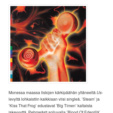
Monessa maassa listojen kärkipäähän yltäneeltä
Us
-
levyltä lohkaistiin kaikkiaan viisi singleä. ’Steam’ ja
’Kiss That Frog’ edustavat ’Big Timen’ kaltaista
iskevyyttä. Pehmeästi soljuvalla ’Blood Of Edenillä’