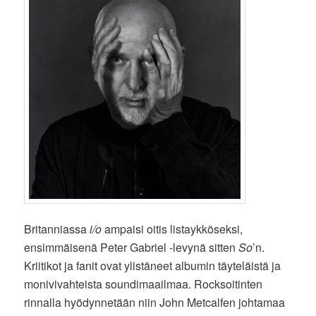
Britanniassa
i/o
ampaisi oitis listaykköseksi,
ensimmäisenä Peter Gabriel -levynä sitten
So
’n.
Kriitikot ja fanit ovat ylistäneet albumin täyteläistä ja
monivivahteista soundimaailmaa. Rocksoitinten
rinnalla hyödynnetään niin John Metcalfen johtamaa