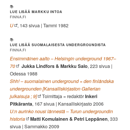
📚
LUE LISÄÄ MARKKU INTOA
FINNA.FI
U
, 143 sivua | Tammi 1982
📚
LUE LISÄÄ SUOMALAISESTA UNDERGROUNDISTA
FINNA.FI
Ensimmäinen aalto – Helsingin underground 1967–
70
Jukka Lindfors & Markku Salo
, 223 sivua |
Odessa 1988
Shh! – suomalainen underground = den finländska
undergrounden [Kansalliskirjaston Gallerian
julkaisuja ; 9]
Toimittaja = redaktör
Inkeri
Pitkäranta
, 167 sivua | Kansalliskirjasto 2006
U:n aurinko nousi lännestä – Turun undergroundin
historia
Matti Komulainen & Petri Leppänen
, 333
sivua | Sammakko 2009