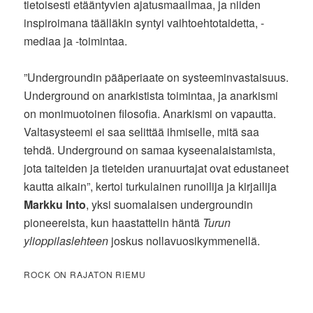
tietoisesti etääntyvien ajatusmaailmaa, ja niiden
inspiroimana täälläkin syntyi vaihtoehtotaidetta, -
mediaa ja -toimintaa.
”Undergroundin pääperiaate on systeeminvastaisuus.
Underground on anarkistista toimintaa, ja anarkismi
on monimuotoinen filosofia. Anarkismi on vapautta.
Valtasysteemi ei saa selittää ihmiselle, mitä saa
tehdä. Underground on samaa kyseenalaistamista,
jota taiteiden ja tieteiden uranuurtajat ovat edustaneet
kautta aikain”, kertoi turkulainen runoilija ja kirjailija
Markku Into
, yksi suomalaisen undergroundin
pioneereista, kun haastattelin häntä
Turun
ylioppilaslehteen
joskus nollavuosikymmenellä.
ROCK ON RAJATON RIEMU