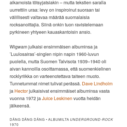
aikamoista tötsyjatsiakin – mutta tekstien saralla
uurrettiin uraa: levy on inspiroinut suoraan tai
välillisesti valtavaa määrää suomalaisia
rocksanoittajia. Siinä onkin tuon ravistelemaan
pyrkineen yhtyeen kauaskantoisin ansio.
Wigwam julkaisi ensimmäisen albuminsa ja
’Luulosairas’-singlen nipin napin 1960-luvun
puolella, mutta Suomen Talvisota 1939–1940 oli
aivan kannoilla osoittamassa, että suomenkielinen
rocklyriikka on varteenotettava taiteen muoto.
Tunnetummat nimet tulivat perässä.
Dave Lindholm
ja
Hector
julkaisivat ensimmäiset albuminsa vasta
vuonna 1972 ja
Juice Leskinen
vuotta heidän
jälkeensä.
DÄNG DÄNG DÄNG • ALBUMILTA
UNDERGROUND-ROCK
1970