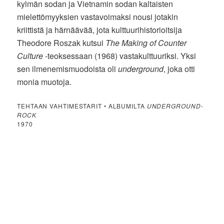
kylmän sodan ja Vietnamin sodan kaltaisten
mielettömyyksien vastavoimaksi nousi jotakin
kriittistä ja härnäävää, jota kulttuurihistorioitsija
Theodore Roszak kutsui
The Making of Counter
Culture
-teoksessaan (1968) vastakulttuuriksi. Yksi
sen ilmenemismuodoista oli
underground
, joka otti
monia muotoja.
TEHTAAN VAHTIMESTARIT • ALBUMILTA
UNDERGROUND-
ROCK
1970