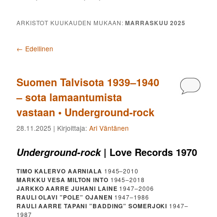
ARKISTOT KUUKAUDEN MUKAAN:
MARRASKUU 2025
Artikkelien selaus
←
Edellinen
Suomen Talvisota 1939–1940
Kommen
– sota lamaantumista
vastaan • Underground-rock
28.11.2025
| Kirjoittaja:
Ari Väntänen
| Love Records 1970
Underground-rock
TIMO KALERVO AARNIALA
1945–2010
MARKKU VESA MILTON INTO
1945–2018
JARKKO AARRE JUHANI LAINE
1947–2006
RAULI OLAVI ”POLE” OJANEN
1947–1986
RAULI AARRE TAPANI ”BADDING” SOMERJOKI
1947–
1987