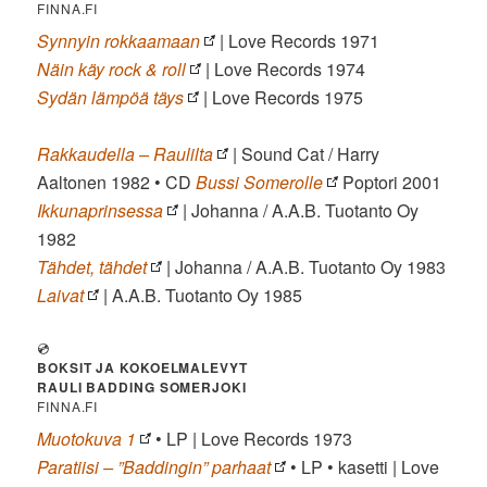
FINNA.FI
Synnyin rokkaamaan
| Love Records 1971
Näin käy rock & roll
| Love Records 1974
Sydän lämpöä täys
| Love Records 1975
Rakkaudella – Raulilta
| Sound Cat / Harry
Aaltonen 1982 • CD
Bussi Somerolle
Poptori 2001
Ikkunaprinsessa
| Johanna / A.A.B. Tuotanto Oy
1982
Tähdet, tähdet
| Johanna / A.A.B. Tuotanto Oy 1983
Laivat
| A.A.B. Tuotanto Oy 1985
💿
BOKSIT JA KOKOELMALEVYT
RAULI BADDING SOMERJOKI
FINNA.FI
Muotokuva 1
• LP | Love Records 1973
Paratiisi – ”Baddingin” parhaat
• LP • kasetti | Love