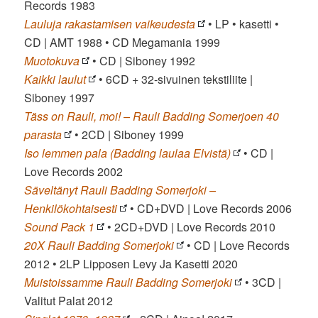
Records 1983
Lauluja rakastamisen vaikeudesta
• LP • kasetti •
CD | AMT 1988 • CD Megamania 1999
Muotokuva
• CD | Siboney 1992
Kaikki laulut
• 6CD + 32-sivuinen tekstiliite |
Siboney 1997
Täss on Rauli, moi! – Rauli Badding Somerjoen 40
parasta
• 2CD | Siboney 1999
Iso lemmen pala (Badding laulaa Elvistä)
• CD |
Love Records 2002
Säveltänyt Rauli Badding Somerjoki –
Henkilökohtaisesti
• CD+DVD | Love Records 2006
Sound Pack 1
• 2CD+DVD | Love Records 2010
20X Rauli Badding Somerjoki
• CD | Love Records
2012 • 2LP Lipposen Levy Ja Kasetti 2020
Muistoissamme Rauli Badding Somerjoki
• 3CD |
Valitut Palat 2012