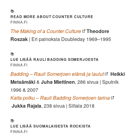
📚
READ MORE ABOUT COUNTER CULTURE
FINNA.FI
The Making of a Counter Culture
Theodore
Roszak
| Eri painoksia Doubleday 1969–1995
📚
LUE LISÄÄ RAULI BADDING SOMERJOESTA
FINNA.FI
Badding – Rauli Somerjoen elämä ja laulut
Heikki
Metsämäki
&
Juha Miettinen
, 286 sivua | Sputnik
1996 & 2007
Kaita polku – Rauli Badding Somerjoen tarina
Jukka Rajala
, 238 sivua | Siltala 2018
📚
LUE LISÄÄ SUOMALAISESTA ROCKISTA
FINNA.FI