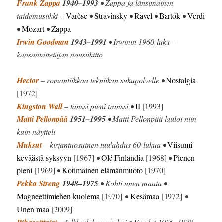
Frank Zappa
1940–1993
• Zappa ja länsimainen
taidemusiikki –
Varèse
•
Stravinsky
•
Ravel
•
Bartók
•
Verdi
•
Mozart
•
Zappa
Irwin Goodman
1943–1991
• Irwinin 1960-luku –
kansantaiteilijan nousukiito
Hector
– romantiikkaa tekniikan sukupolvelle •
Nostalgia
[1972]
Kingston Wall
– tanssi pieni transsi •
II
[1993]
Matti Pellonpää
1951–1995
• Matti Pellonpää lauloi niin
kuin näytteli
Muksut
– kirjantuosuinen tuulahdus 60-lukua •
Viisumi
keväästä syksyyn
[1967]
•
Olé Finlandia
[1968]
•
Pienen
pieni
[1969]
•
Kotimainen elämänmuoto
[1970]
Pekka Streng
1948–1975
• Kohti unen maata •
Magneettimiehen kuolema
[1970]
•
Kesämaa
[1972]
•
Unen maa
[2009]
Pihasoittajat
– folklaulelman helmi • Vuodet 1965–1978