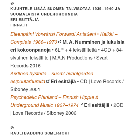
💿
KUUNTELE LISÄÄ SUOMEN TALVISOTAA 1939–1940 JA
SUOMALAISTA UNDERGROUNDIA
ERI ESITTÄJIÄ
FINNA.FI
Eteenpäin! Vorwärts! Forward! Antaǔen!
•
Kaikki –
Complete 1966–1970
M. A. Numminen ja lukuisia
eri kokoonpanoja
• 6LP + 4 tekstiliitettä • 4CD + 84-
sivuinen tekstiliite | M.A.N Productions / Svart
Records 2016
Arktinen hysteria – suomi-avantgarden
esipuutarhureita
Eri esittäjiä
• CD | Love Records /
Siboney 2001
Psychedelic Phinland – Finnish Hippie &
Underground Music 1967–1974
Eri esittäjiä
• 2CD
| Love Records / Siboney 2006
💿
RAULI BADDING SOMERJOKI