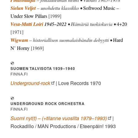
Sielun Veljet
– unohdettu klassikko •
Softwood Music –
Under Slow Pillars
[1989]
Vesa-Matti Loiri
1945–2022
• Hämäriä tuokiokuvia •
4+20
[1971]
Wigwam
– historiallisen suomalaisbändin debyytti •
Hard
N’ Horny
[1969]
💿
SUOMEN TALVISOTA 1939–1940
FINNA.FI
Underground-rock
| Love Records 1970
💿
UNDERGROUND ROCK ORCHESTRA
FINNA.FI
Suomi nyt(t) – (+tilanne vuosilta 1979–1993)
|
Rockadillo / MAN Productions / Eteenpäin! 1993