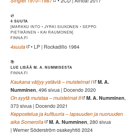
Singlet 1970–1987
• 2CD | Ainoa! 2017
💿
4 SUUTA
[MARKKU INTO • JYRKI SIUKONEN • SEPPO
PIETIKÄINEN • KAI RAUMONEN]
FINNA.FI
4suuta
• LP | Rockadillo 1984
📚
LUE LISÄÄ M. A. NUMMISESTA
FINNA.FI
Kaukana väijyy ystäviä – muistelmat I
M. A.
Numminen
, 496 sivua | Docendo 2020
On syytä muistaa – muistelmat II
M. A. Numminen
,
373 sivua | Docendo 2021
Keppostelua ja kulttuuria – lapsuuden ja nuoruuden
aika Somerolla
M. A. Numminen
, 280 sivua
| Werner Söderström osakeyhtiö 2024