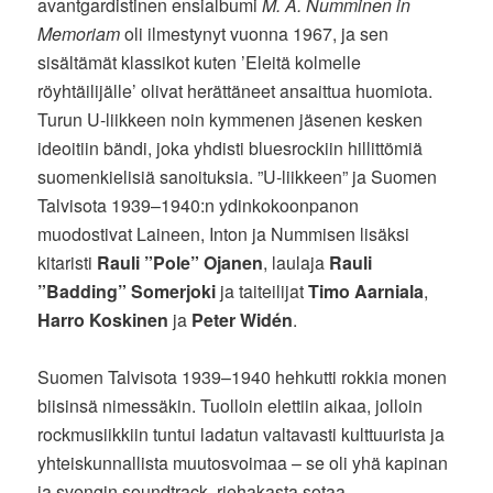
avantgardistinen ensialbumi
M. A. Numminen in
Memoriam
oli ilmestynyt vuonna 1967, ja sen
sisältämät klassikot kuten ’Eleitä kolmelle
röyhtäilijälle’ olivat herättäneet ansaittua huomiota.
Turun U-liikkeen noin kymmenen jäsenen kesken
ideoitiin bändi, joka yhdisti bluesrockiin hillittömiä
suomenkielisiä sanoituksia. ”U-liikkeen” ja Suomen
Talvisota 1939–1940:n ydinkokoonpanon
muodostivat Laineen, Inton ja Nummisen lisäksi
kitaristi
Rauli ”Pole” Ojanen
, laulaja
Rauli
”Badding” Somerjoki
ja taiteilijat
Timo Aarniala
,
Harro Koskinen
ja
Peter Widén
.
Suomen Talvisota 1939–1940 hehkutti rokkia monen
biisinsä nimessäkin. Tuolloin elettiin aikaa, jolloin
rockmusiikkiin tuntui ladatun valtavasti kulttuurista ja
yhteiskunnallista muutosvoimaa – se oli yhä kapinan
ja svengin soundtrack, riehakasta sotaa