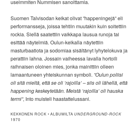
useimmiten Nummisen sanoittamia.
Suomen Talvisodan keikat olivat ”happeningejä” eli
performansseja, joissa tehtiin muutakin kuin soitettiin
rockia. Siellä saatettiin vaikkapa lausua runoja tai
esittää näytelmiä. Oulun-keikalla näytettiin
masturbaatiota ja sodomiaa sisältänyt lyhytelokuva ja
perattiin lahna. Jossain vaiheessa lavalla hortoili
raihnaisen oloinen mies, jonka mainittiin olleen
lamaantuneen yhteiskunnan symboli.
”Oulun poliisi
oli sitä mieltä, että se oli ’rajoilla’ – siis oli lähellä, että
happening keskeytetään. Meistä ’rajoilla’ oli hauska
termi”
, Into muisteli haastattelussani.
KEKKONEN ROCK • ALBUMILTA
UNDERGROUND-ROCK
1970