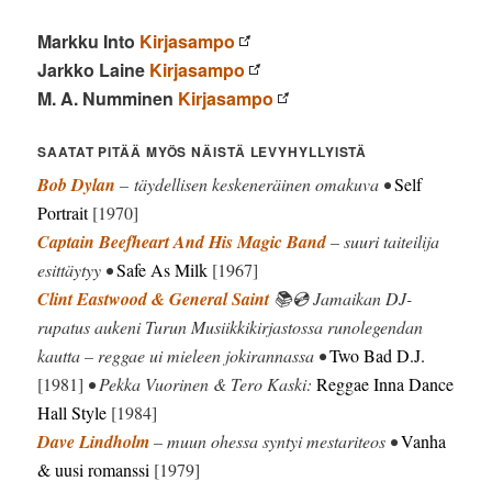
Markku Into
Kirjasampo
Jarkko Laine
Kirjasampo
M. A. Numminen
Kirjasampo
SAATAT PITÄÄ MYÖS NÄISTÄ LEVYHYLLYISTÄ
Bob Dylan
– täydellisen keskeneräinen omakuva •
Self
Portrait
[1970]
Captain Beefheart And His Magic Band
– suuri taiteilija
esittäytyy •
Safe As Milk
[1967]
Clint Eastwood & General Saint
📚💿 Jamaikan DJ-
rupatus aukeni Turun Musiikkikirjastossa runolegendan
kautta – reggae ui mieleen jokirannassa •
Two Bad D.J.
[1981]
• Pekka Vuorinen & Tero Kaski:
Reggae Inna Dance
Hall Style
[1984]
Dave Lindholm
– muun ohessa syntyi mestariteos •
Vanha
& uusi romanssi
[1979]