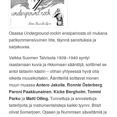
Osassa
Underground-rockin
ensipainosta oli mukana
parikymmensivuinen liite, täynnä sanoituksia ja
sarjakuvaa.
Vaikka Suomen Talvisota 1939–1940 syntyi
raastamaan kuvia ja rikkomaan sääntöjä, soittimet se
antoi taitaviin käsiin – olihan yhtyeessä hyvä olla
oikeita muusikoitakin. Äänitteillä soittavat monen
muun muassa
Antero Jakoila
,
Ronnie Österberg
,
Paroni Paakkunainen
,
Kicke Bergholm
,
Tommi
Parko
ja
Matti Oiling.
Tunnettuja ja arvostettuja
taiteilijoita ja instrumentalisteja kaikki tyynni. Biisit
olivat Somerjoen, Ojasen ja Nummisen säveltämiä ja