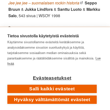
Jee jee jee – suomalaisen rockin historia
Seppo
Bruun
&
Jukka Lindfors
&
Santtu Luoto
&
Markku
Salo
, 543 sivua | WSOY 1998
📚
LUE LISÄÄ ATTE BLOMISTA JA LOVE RECORDSISTA
Tietoa sivustolla käytetyistä evästeistä
FINNA.FI
Käytämme sivustollamme evästeitä kerätäksemme ja
Atte Blom – mies Love Recordsin takana
Elina
analysoidaksemme sivuston suorituskykyä ja käyttöä,
Saksala
, 477 sivua | Johnny Kniga 2025
tarjotaksemme sosiaalisen median ominaisuuksia sekä
Love Records 1966–1979 • tarina, taiteilijat, tuotanto
parantaaksemme ja räätälöidäksemme sisältöä ja mainoksia.
Lue
Miska Rantanen
, 303 sivua | Schildts &
lisää
Söderströms 2005 • Tarkistettu laitos 2014
Evästeasetukset
SUOMEN TALVISOTA 1939–1940 •
UNDERGROUND-ROCK
1970
Salli kaikki evästeet
SPOTIFY
Hyväksy välttämättömät evästeet