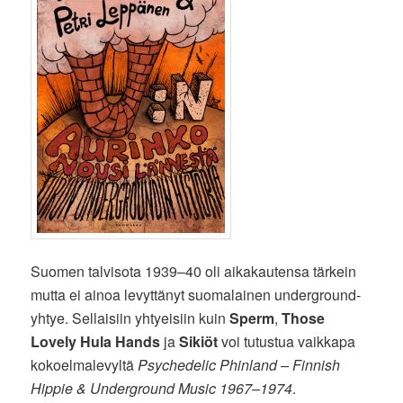
Suomen talvisota 1939–40 oli aikakautensa tärkein
mutta ei ainoa levyttänyt suomalainen underground-
yhtye. Sellaisiin yhtyeisiin kuin
Sperm
,
Those
Lovely Hula Hands
ja
Sikiöt
voi tutustua vaikkapa
kokoelmalevyltä
Psychedelic Phinland – Finnish
Hippie & Underground Music 1967–1974
.