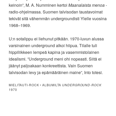
keinoin”, M. A. Numminen kertoi
Maanalaista menoa
-
radio-ohjelmassa. Suomen talvisodan taustavoimat
tekivät sitä vähemmän undergroundisti Ylelle vuosina
1968–1969.
U:n sotalippu ei liehunut pitkään. 1970-luvun alussa
varsinainen underground alkoi hiipua. Tilalle tuli
hippiliikkeen lempeä kapina ja vasemmistolainen
idealismi. ”Underground meni ohi nopeasti. Siitä ei
jäänyt paljoakaan konkreettista. Vain Suomen
talvisodan levy ja epämääräinen maine”, Into totesi.
MIELITAUTI-ROCK • ALBUMILTA
UNDERGROUND-ROCK
1970