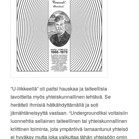
”U-liikkeellä” oli paitsi hauskaa ja taiteellisia
tavoitteita myös yhteiskunnallinen tehtävä. Se
herätteli ihmisiä hätkähdyttämällä ja soti
jämähtäneisyyttä vastaan. “Undergroundiksi voitaisiin
luonnehtia sellainen taiteellinen tai yhteiskunnallinen
kriittinen toiminta, jota ympäröivä lamaantunut yhteisö
ei hyväksy mutta joka vaikuttaa tähän yhteisöön omin