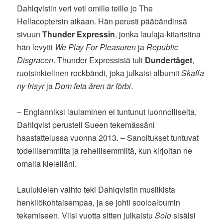
Dahlqvistin veri veti omille teille jo The
Hellacoptersin aikaan. Hän perusti pääbändinsä
sivuun
Thunder Expressin
, jonka laulaja-kitaristina
hän levytti
We Play For Pleasuren
ja
Republic
Disgracen
. Thunder Expressistä tuli
Dundertåget
,
ruotsinkielinen rockbändi, joka julkaisi albumit
Skaffa
ny frisyr
ja
Dom feta åren är förbi
.
– Englanniksi laulaminen ei tuntunut luonnolliselta,
Dahlqvist perusteli Sueen tekemässäni
haastattelussa vuonna 2013. – Sanoitukset tuntuvat
todellisemmilta ja rehellisemmiltä, kun kirjoitan ne
omalla kielelläni.
Laulukielen vaihto teki Dahlqvistin musiikista
henkilökohtaisempaa, ja se johti sooloalbumin
tekemiseen. Viisi vuotta sitten julkaistu
Solo
sisälsi