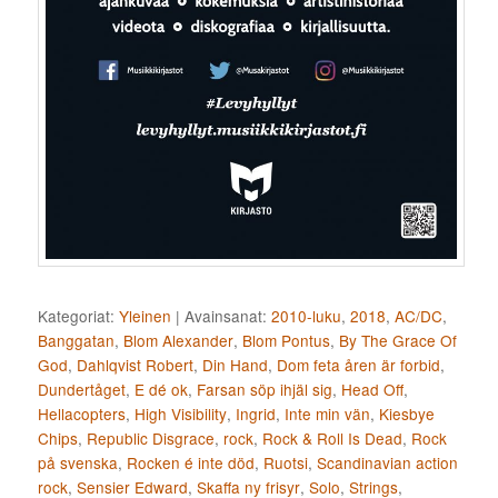
Kategoriat:
Yleinen
|
Avainsanat:
2010-luku
,
2018
,
AC/DC
,
Banggatan
,
Blom Alexander
,
Blom Pontus
,
By The Grace Of
God
,
Dahlqvist Robert
,
Din Hand
,
Dom feta åren är forbid
,
Dundertåget
,
E dé ok
,
Farsan söp ihjäl sig
,
Head Off
,
Hellacopters
,
High Visibility
,
Ingrid
,
Inte min vän
,
Kiesbye
Chips
,
Republic Disgrace
,
rock
,
Rock & Roll Is Dead
,
Rock
på svenska
,
Rocken é inte död
,
Ruotsi
,
Scandinavian action
rock
,
Sensier Edward
,
Skaffa ny frisyr
,
Solo
,
Strings
,