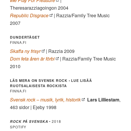
We Play For Pleasure
|
Theresarazziagoingon 2004
Republic Disgrace
| Razzia/Family Tree Music
2007
DUNDERTÅGET
FINNA.FI
Skaffa ny frisyr
| Razzia 2009
Dom feta åren är förbi
| Razzia/Family Tree Music
2010
LÄS MERA ON SVENSK ROCK •
LUE LISÄÄ
RUOTSALAISESTA ROCKISTA
FINNA.FI
Svensk rock – musik, lyrik, historik
Lars Lilliestam
,
463 sidor | Ejeby 1998
• 2018
ROCK PÅ SVENSKA
SPOTIFY