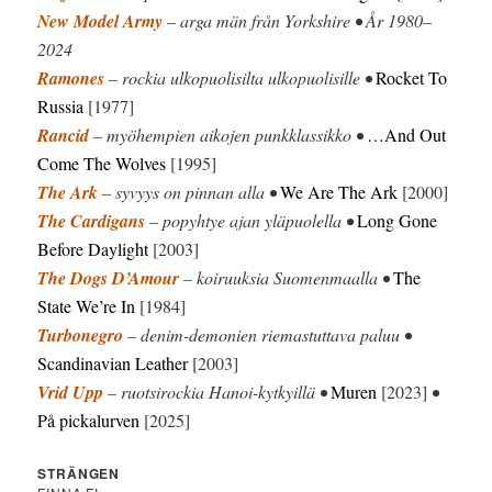
New Model Army
– arga män från Yorkshire • År 1980–
2024
Ramones
– rockia ulkopuolisilta ulkopuolisille •
Rocket To
Russia
[1977]
Rancid
– myöhempien aikojen punkklassikko •
…And Out
Come The Wolves
[1995]
The Ark
– syvyys on pinnan alla •
We Are The Ark
[2000]
The Cardigans
– popyhtye ajan yläpuolella •
Long Gone
Before Daylight
[2003]
The Dogs D’Amour
– koiruuksia Suomenmaalla •
The
State We’re In
[1984]
Turbonegro
– denim-demonien riemastuttava paluu •
Scandinavian Leather
[2003]
Vrid Upp
– ruotsirockia Hanoi-kytkyillä •
Muren
[2023]
•
På pickalurven
[2025]
STRÄNGEN