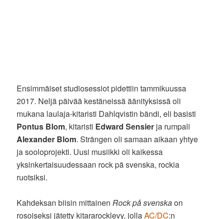
Ensimmäiset studiosessiot pidettiin tammikuussa
2017. Neljä päivää kestäneissä äänityksissä oli
mukana laulaja-kitaristi Dahlqvistin bändi, eli basisti
Pontus Blom
, kitaristi
Edward Sensier
ja rumpali
Alexander Blom
. Strängen oli samaan aikaan yhtye
ja sooloprojekti. Uusi musiikki oli kaikessa
yksinkertaisuudessaan rock pä svenska, rockia
ruotsiksi.
Kahdeksan biisin mittainen
Rock på svenska
on
rosoiseksi jätetty kitararocklevy, jolla
AC/DC
:n