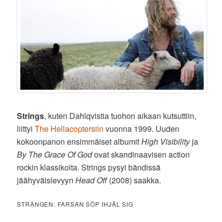
Strings
, kuten Dahlqvistia tuohon aikaan kutsuttiin,
liittyi
The Hellacoptersiin
vuonna 1999. Uuden
kokoonpanon ensimmäiset albumit
High Visibility
ja
By The Grace Of God
ovat skandinaavisen action
rockin klassikoita. Strings pysyi bändissä
jäähyväislevyyn
Head Off
(2008) saakka.
STRÄNGEN: FARSAN SÖP IHJÄL SIG