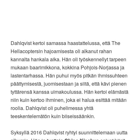
Dahlqvist kertoi samassa haastattelussa, että The
Hellacoptersin hajoamisesta oli alkanut rahan
kannalta hankala aika. Hän oli työskennellyt tarpeen
mukaan baarimikkona, kokkina Pohjois-Norjassa ja
lastentarhassa. Hän puhui myös pitkän ihmissuhteen
päättymisestä, juomisestaan ja siitä, että kävi pienen
tyttärensä kanssa uimakoulussa. Hän kertoi elämästä
niin kuin kertoo ihminen, joka ei halua esittää mitään
roolia. Dahlqvist oli puhelimessa yhtä
teeskentelemätön kuin biiseissäänkin.
Syksyllä 2016 Dahlqvist ryhtyi suunnittelemaan uutta