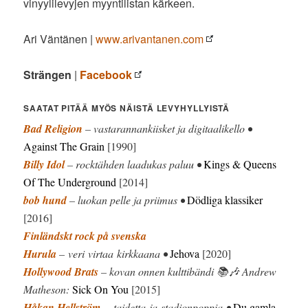
vinyylilevyjen myyntilistan kärkeen.
Ari Väntänen |
www.arivantanen.com
Strängen
|
Facebook
SAATAT PITÄÄ MYÖS NÄISTÄ LEVYHYLLYISTÄ
Bad Religion
– vastarannankiisket ja digitaalikello •
Against The Grain
[1990]
Billy Idol
– rocktähden laadukas paluu •
Kings & Queens
Of The Underground
[2014]
bob hund
– luokan pelle ja priimus •
Dödliga klassiker
[2016]
Finländskt rock på svenska
Hurula
– veri virtaa kirkkaana •
Jehova
[2020]
Hollywood Brats
– kovan onnen kulttibändi 📚🎶 Andrew
Matheson:
Sick On You
[2015]
Håkan Hellström
– taidetta ja stadionpoppia •
Du gamla