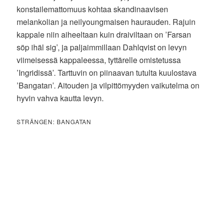
konstailemattomuus kohtaa skandinaavisen
melankolian ja neilyoungmaisen haurauden. Rajuin
kappale niin aiheeltaan kuin draiviltaan on ’Farsan
söp ihäl sig’, ja paljaimmillaan Dahlqvist on levyn
viimeisessä kappaleessa, tyttärelle omistetussa
’Ingridissä’. Tarttuvin on piinaavan tutulta kuulostava
’Bangatan’. Aitouden ja vilpittömyyden vaikutelma on
hyvin vahva kautta levyn.
STRÄNGEN: BANGATAN