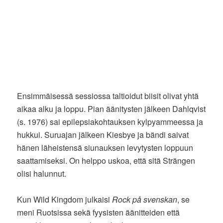
Ensimmäisessä sessiossa taltioidut biisit olivat yhtä
aikaa alku ja loppu. Pian äänitysten jälkeen Dahlqvist
(s. 1976) sai epilepsiakohtauksen kylpyammeessa ja
hukkui. Suruajan jälkeen Kiesbye ja bändi saivat
hänen läheistensä siunauksen levytysten loppuun
saattamiseksi. On helppo uskoa, että sitä Strängen
olisi halunnut.
Kun Wild Kingdom julkaisi
Rock på svenskan
, se
meni Ruotsissa sekä fyysisten äänitteiden että