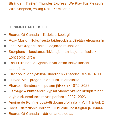
Strängen
,
Thriller
,
Thunder Express
,
We Play For Pleasure
,
Wild Kingdom
,
Young Neil
|
Kommentoi
UUSIMMAT ARTIKKELIT
Boards Of Canada – ljudets arkeologi
Roxy Music – ilkikurisesta taiderockista viileään eleganssiin
John McGregorin paletti laajenee reunoiltaan
Scorpions – taustamusiikkia tajunnan laajentamiselle •
Lonesome Crow
Esa Pulliainen ja Agents loivat oman sinivalkoisen
soundinsa
Placebo loi debyyttinsä uudelleen • Placebo RE:CREATED
Curved Air – progea taidemusiikin aineksilla
Pharoah Sanders • Impulsen jälkeen • 1975–2022
Garbage – kulttibändin kypsät vuodet yksilön kipupisteiden
ja yhteiskunnallisen raivon parissa • 2007–2026
Angine de Poitrine pysäytti doomscrollaajat • Vol. 1 & Vol. 2
Social Distortionin Born to Kill huokuu nostalgiaa ja uhmaa
Boards Of Canada – äänen arkeologiaa