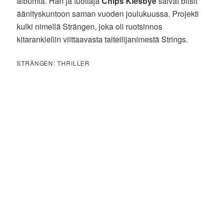
albumia. Hän ja tuottaja
Chips Kiesbye
saivat biisit
äänityskuntoon saman vuoden joulukuussa. Projekti
kulki nimellä Strängen, joka oli ruotsinnos
kitarankieliin viittaavasta taiteilijanimestä Strings.
STRÄNGEN: THRILLER