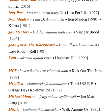
du fria
[2016]
Iggy Pop
– tanssia muurin harjalla •
Lust For Life
[1977]
Iron Maiden
– Paul Di’Annon aika •
Iron Maiden
[1980]
•
Killers
[1981]
Jan Stenfors
– kahden elämän taitteessa •
Vinegar Blood
[1996]
Joan Jett & The Blackhearts
– kapinallisen läpimurto •
I
Love Rock’n’Roll
[1981]
Kent
– aikansa ajaton kuva •
Hagnesta Hill
[1999]
MC5
oli vastakulttuurin vihainen ääni •
Kick Out The Jams
[1969]
Metallica
– elonmerkkejä autotallista •
The $5.98 E.P.
•
Garage Days Re-Revisited
[1987]
Michael Monroe
– jengi soittaa sydämestä
•
One Man
Gang
[2019]
Misfits
– kauhupunkin klassikko •
Walk Among Us
[1982]