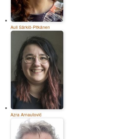
Auli Särkiö-Pitkänen
Azra Arnautović