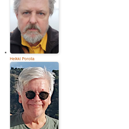
Heikki Poroila