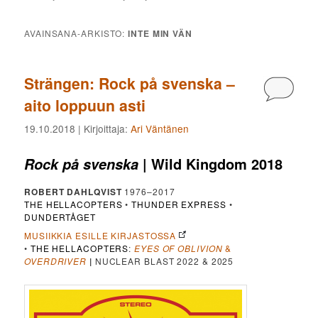
AVAINSANA-ARKISTO:
INTE MIN VÄN
Strängen: Rock på svenska –
Kommen
aito loppuun asti
19.10.2018
| Kirjoittaja:
Ari Väntänen
| Wild Kingdom 2018
Rock på svenska
ROBERT DAHLQVIST
1976–2017
THE HELLACOPTERS
•
THUNDER EXPRESS
•
DUNDERTÅGET
MUSIIKKIA ESILLE KIRJASTOSSA
•
THE HELLACOPTERS
:
EYES OF OBLIVION
&
OVERDRIVER
|
NUCLEAR BLAST 2022 & 2025