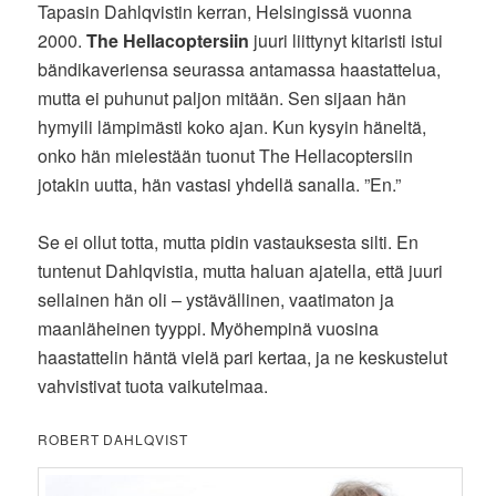
Tapasin Dahlqvistin kerran, Helsingissä vuonna
2000.
The Hellacoptersiin
juuri liittynyt kitaristi istui
bändikaveriensa seurassa antamassa haastattelua,
mutta ei puhunut paljon mitään. Sen sijaan hän
hymyili lämpimästi koko ajan. Kun kysyin häneltä,
onko hän mielestään tuonut The Hellacoptersiin
jotakin uutta, hän vastasi yhdellä sanalla. ”En.”
Se ei ollut totta, mutta pidin vastauksesta silti. En
tuntenut Dahlqvistia, mutta haluan ajatella, että juuri
sellainen hän oli – ystävällinen, vaatimaton ja
maanläheinen tyyppi. Myöhempinä vuosina
haastattelin häntä vielä pari kertaa, ja ne keskustelut
vahvistivat tuota vaikutelmaa.
ROBERT DAHLQVIST