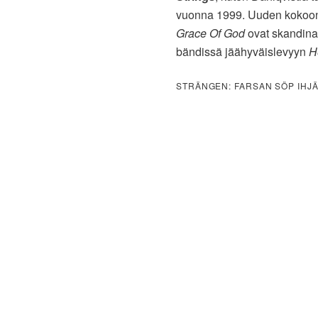
vuonna 1999. Uuden kokoo
Grace Of God
ovat skandinaa
bändissä jäähyväislevyyn
H
STRÄNGEN: FARSAN SÖP IHJÄ