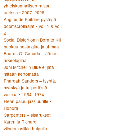
yhteiskunnallisen raivon
parissa • 2007–2026
Angine de Poitrine pysäytti
doomscrollaajat • Vol. 1 & Vol.
2
Social Distortionin Born to Kill
huokuu nostalgiaa ja uhmaa
Boards Of Canada – äänen
arkeologiaa
Joni Mitchellin Blue ei jätä
mitään kertomatta
Pharoah Sanders – tyyntä,
myrskyä ja tuliperäistä
voimaa • 1964–1974
Flean paluu jazzjuurille •
Honora
Carpenters – sisarukset
Karen ja Richard
viihdemusiikin huipulla