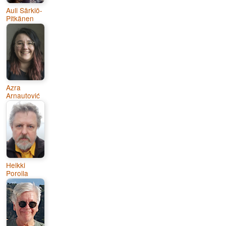
Auli Särkiö-
Pitkänen
Azra
Arnautović
Heikki
Poroila