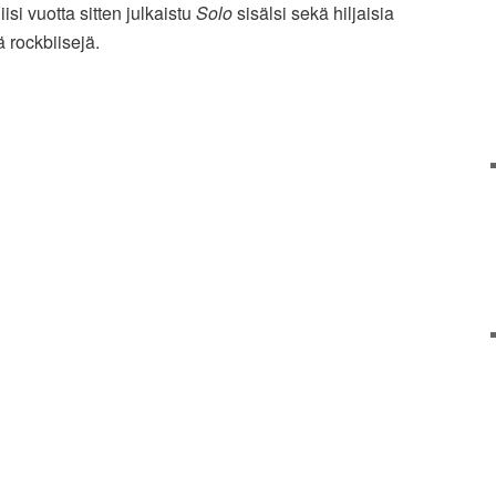
si vuotta sitten julkaistu
Solo
sisälsi sekä hiljaisia
ä rockbiisejä.