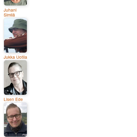
Juhani
Similä
Jukka Uotila
Lisen Ede