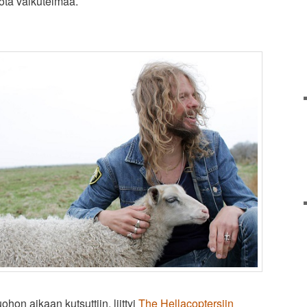
uota vaikutelmaa.
ohon aikaan kutsuttiin, liittyi
The Hellacoptersiin