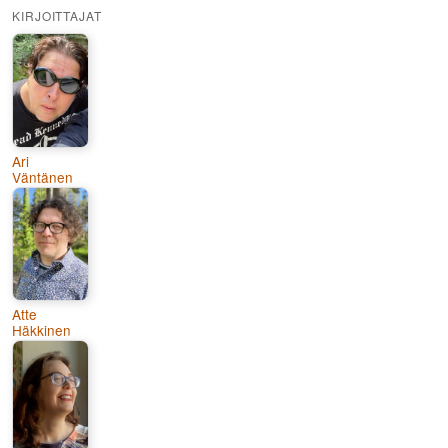
KIRJOITTAJAT
Ari
Väntänen
Atte
Häkkinen