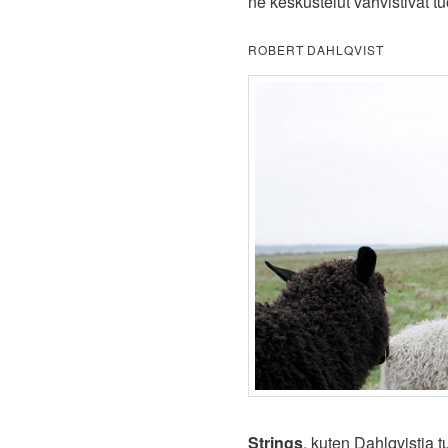
ne keskustelut vahvistivat t
ROBERT DAHLQVIST
Strings
, kuten Dahlqvistia tu