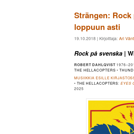
Strängen: Rock 
loppuun asti
19.10.2018
| Kirjoittaja:
Ari Vän
| W
Rock på svenska
ROBERT DAHLQVIST
1976–20
THE HELLACOPTERS
•
THUND
MUSIIKKIA ESILLE KIRJASTOS
•
THE HELLACOPTERS
:
EYES 
2025