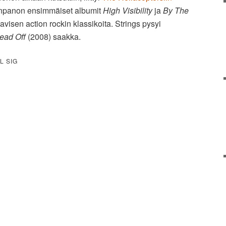
npanon ensimmäiset albumit
High Visibility
ja
By The
visen action rockin klassikoita. Strings pysyi
ead Off
(2008) saakka.
L SIG