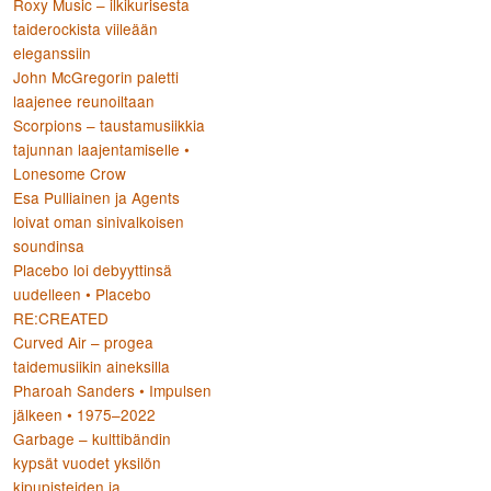
Roxy Music – ilkikurisesta
taiderockista viileään
eleganssiin
John McGregorin paletti
laajenee reunoiltaan
Scorpions – taustamusiikkia
tajunnan laajentamiselle •
Lonesome Crow
Esa Pulliainen ja Agents
loivat oman sinivalkoisen
soundinsa
Placebo loi debyyttinsä
uudelleen • Placebo
RE:CREATED
Curved Air – progea
taidemusiikin aineksilla
Pharoah Sanders • Impulsen
jälkeen • 1975–2022
Garbage – kulttibändin
kypsät vuodet yksilön
kipupisteiden ja