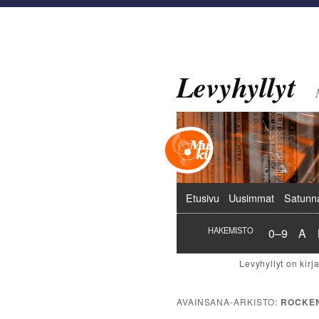
Levyhyllyt
Päävalikko
Etusivu
Uusimmat
Satunn
Hakemist
Hak
HAKEMISTO
0–9
A
AVAINSANA-ARKISTO:
ROCKEN