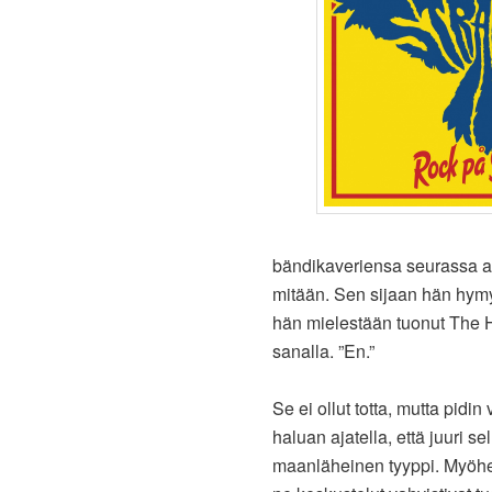
bändikaveriensa seurassa a
mitään. Sen sijaan hän hymy
hän mielestään tuonut The He
sanalla. ”En.”
Se ei ollut totta, mutta pidin
haluan ajatella, että juuri se
maanläheinen tyyppi. Myöhem