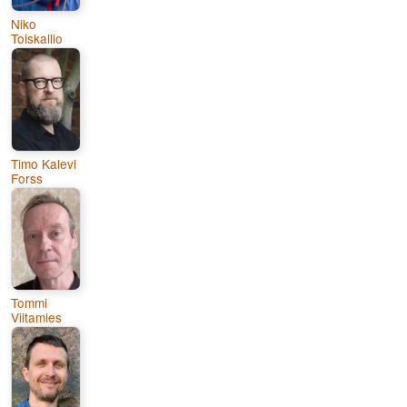
Niko
Toiskallio
Timo Kalevi
Forss
Tommi
Viitamies