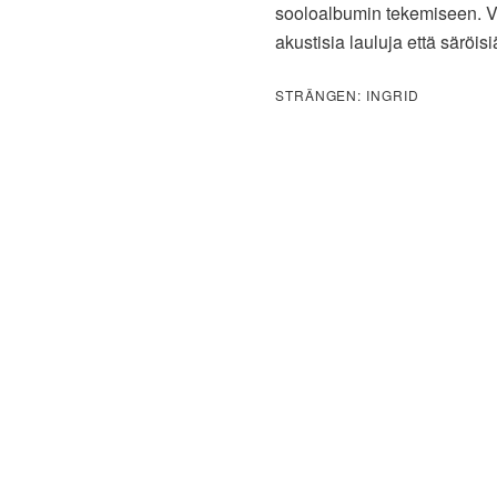
sooloalbumin tekemiseen. Vii
akustisia lauluja että säröisi
STRÄNGEN: INGRID