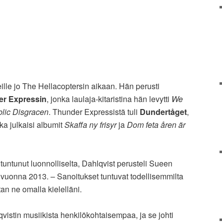
teille jo The Hellacoptersin aikaan. Hän perusti
r Expressin
, jonka laulaja-kitaristina hän levytti
We
lic Disgracen
. Thunder Expressistä tuli
Dundertåget
,
ka julkaisi albumit
Skaffa ny frisyr
ja
Dom feta åren är
tuntunut luonnolliselta, Dahlqvist perusteli Sueen
vuonna 2013. – Sanoitukset tuntuvat todellisemmilta
tan ne omalla kielelläni.
qvistin musiikista henkilökohtaisempaa, ja se johti