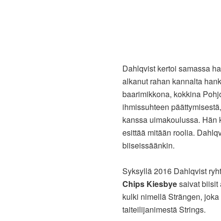
Dahlqvist kertoi samassa haa
alkanut rahan kannalta hank
baarimikkona, kokkina Pohjo
ihmissuhteen päättymisestä, 
kanssa uimakoulussa. Hän ke
esittää mitään roolia. Dahlq
biiseissäänkin.
Syksyllä 2016 Dahlqvist ryht
Chips Kiesbye
saivat biisi
kulki nimellä Strängen, joka o
taiteilijanimestä Strings.