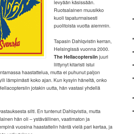
levyään käsissään.
Ruotsalainen muusikko
kuoli tapaturmaisesti
puolitoista vuotta aiemmin.
Tapasin Dahlqvistin kerran,
Helsingissä vuonna 2000.
The Hellacoptersiin
juuri
liittynyt kitaristi istui
ntamassa haastattelua, mutta ei puhunut paljon
ili lämpimästi koko ajan. Kun kysyin häneltä, onko
llacoptersiin jotakin uutta, hän vastasi yhdellä
 vastauksesta silti. En tuntenut Dahlqvistia, mutta
llainen hän oli – ystävällinen, vaatimaton ja
pinä vuosina haastattelin häntä vielä pari kertaa, ja