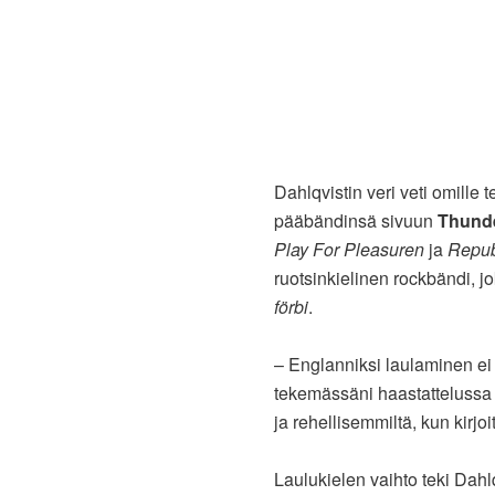
Dahlqvistin veri veti omille 
pääbändinsä sivuun
Thunde
Play For Pleasuren
ja
Repub
ruotsinkielinen rockbändi, jo
förbi
.
– Englanniksi laulaminen ei 
tekemässäni haastattelussa 
ja rehellisemmiltä, kun kirjoi
Laulukielen vaihto teki Dahl