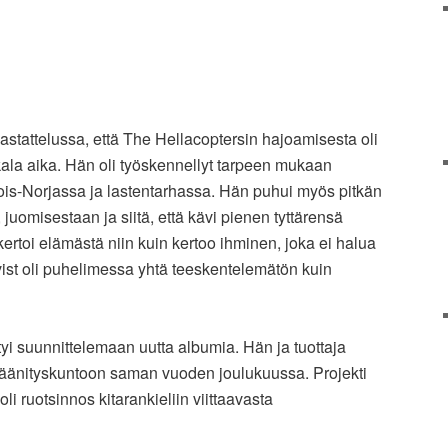
stattelussa, että The Hellacoptersin hajoamisesta oli
ala aika. Hän oli työskennellyt tarpeen mukaan
is-Norjassa ja lastentarhassa. Hän puhui myös pitkän
juomisestaan ja siitä, että kävi pienen tyttärensä
rtoi elämästä niin kuin kertoo ihminen, joka ei halua
vist oli puhelimessa yhtä teeskentelemätön kuin
yi suunnittelemaan uutta albumia. Hän ja tuottaja
t äänityskuntoon saman vuoden joulukuussa. Projekti
li ruotsinnos kitarankieliin viittaavasta