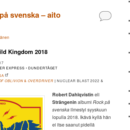
på svenska – aito
Kommentoi
tänen
ild Kingdom 2018
17
ER EXPRESS
•
DUNDERTÅGET
SA
OF OBLIVION
&
OVERDRIVER
|
NUCLEAR BLAST 2022 &
Robert Dahlqvistin
eli
Strängenin
albumi
Rock på
svenska
ilmestyi syyskuun
lopulla 2018. Ikävä kyllä hän
ei itse saanut pidellä