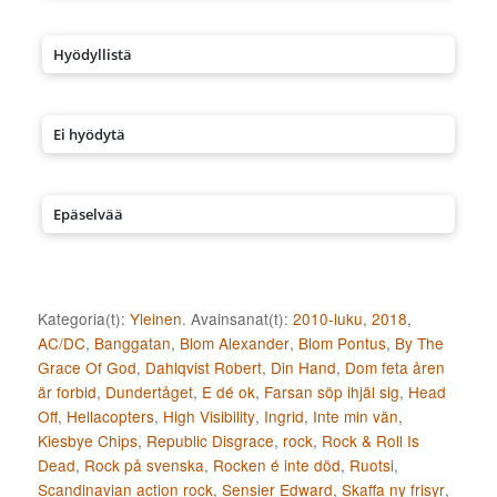
Hyödyllistä
Ei hyödytä
Epäselvää
Kategoria(t):
Yleinen
. Avainsanat(t):
2010-luku
,
2018
,
AC/DC
,
Banggatan
,
Blom Alexander
,
Blom Pontus
,
By The
Grace Of God
,
Dahlqvist Robert
,
Din Hand
,
Dom feta åren
är forbid
,
Dundertåget
,
E dé ok
,
Farsan söp ihjäl sig
,
Head
Off
,
Hellacopters
,
High Visibility
,
Ingrid
,
Inte min vän
,
Kiesbye Chips
,
Republic Disgrace
,
rock
,
Rock & Roll Is
Dead
,
Rock på svenska
,
Rocken é inte död
,
Ruotsi
,
Scandinavian action rock
,
Sensier Edward
,
Skaffa ny frisyr
,