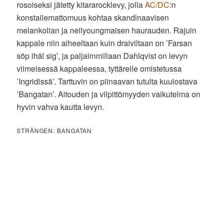
rosoiseksi jätetty kitararocklevy, jolla
AC/DC
:n
konstailemattomuus kohtaa skandinaavisen
melankolian ja neilyoungmaisen haurauden. Rajuin
kappale niin aiheeltaan kuin draiviltaan on ’Farsan
söp ihäl sig’, ja paljaimmillaan Dahlqvist on levyn
viimeisessä kappaleessa, tyttärelle omistetussa
’Ingridissä’. Tarttuvin on piinaavan tutulta kuulostava
’Bangatan’. Aitouden ja vilpittömyyden vaikutelma on
hyvin vahva kautta levyn.
STRÄNGEN: BANGATAN