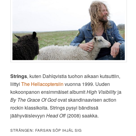
Strings
, kuten Dahlqvistia tuohon aikaan kutsuttiin,
liittyi
The Hellacoptersiin
vuonna 1999. Uuden
kokoonpanon ensimmäiset albumit
High Visibility
ja
By The Grace Of God
ovat skandinaavisen action
rockin klassikoita. Strings pysyi bändissä
jäähyväislevyyn
Head Off
(2008) saakka.
STRÄNGEN: FARSAN SÖP IHJÄL SIG