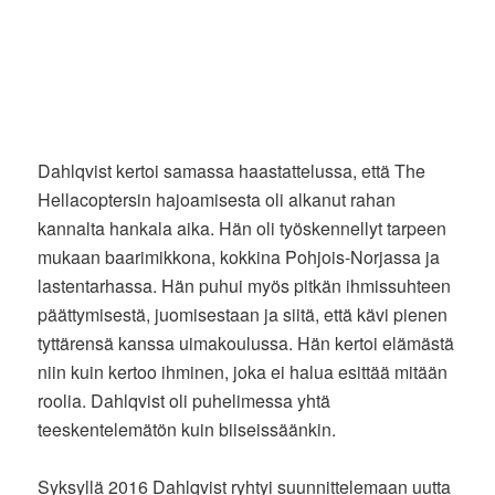
Dahlqvist kertoi samassa haastattelussa, että The
Hellacoptersin hajoamisesta oli alkanut rahan
kannalta hankala aika. Hän oli työskennellyt tarpeen
mukaan baarimikkona, kokkina Pohjois-Norjassa ja
lastentarhassa. Hän puhui myös pitkän ihmissuhteen
päättymisestä, juomisestaan ja siitä, että kävi pienen
tyttärensä kanssa uimakoulussa. Hän kertoi elämästä
niin kuin kertoo ihminen, joka ei halua esittää mitään
roolia. Dahlqvist oli puhelimessa yhtä
teeskentelemätön kuin biiseissäänkin.
Syksyllä 2016 Dahlqvist ryhtyi suunnittelemaan uutta