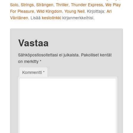
Solo
,
Strings
,
Strängen
,
Thriller
,
Thunder Express
,
We Play
For Pleasure
,
Wild Kingdom
,
Young Neil
. Kirjoittaja:
Ari
Väntänen
. Lisää
kestolinkki
kirjanmerkkeihisi.
Vastaa
Sähköpostiosoitettasi ei julkaista.
Pakolliset kentät
on merkitty
*
Kommentti
*