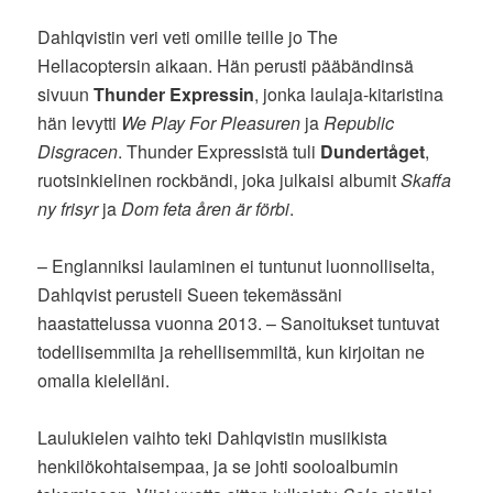
Dahlqvistin veri veti omille teille jo The
Hellacoptersin aikaan. Hän perusti pääbändinsä
sivuun
Thunder Expressin
, jonka laulaja-kitaristina
hän levytti
We Play For Pleasuren
ja
Republic
Disgracen
. Thunder Expressistä tuli
Dundertåget
,
ruotsinkielinen rockbändi, joka julkaisi albumit
Skaffa
ny frisyr
ja
Dom feta åren är förbi
.
– Englanniksi laulaminen ei tuntunut luonnolliselta,
Dahlqvist perusteli Sueen tekemässäni
haastattelussa vuonna 2013. – Sanoitukset tuntuvat
todellisemmilta ja rehellisemmiltä, kun kirjoitan ne
omalla kielelläni.
Laulukielen vaihto teki Dahlqvistin musiikista
henkilökohtaisempaa, ja se johti sooloalbumin