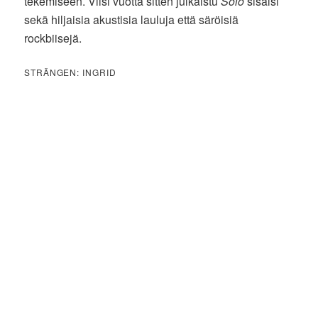
tekemiseen. Viisi vuotta sitten julkaistu
Solo
sisälsi
sekä hiljaisia akustisia lauluja että säröisiä
rockbiisejä.
STRÄNGEN: INGRID