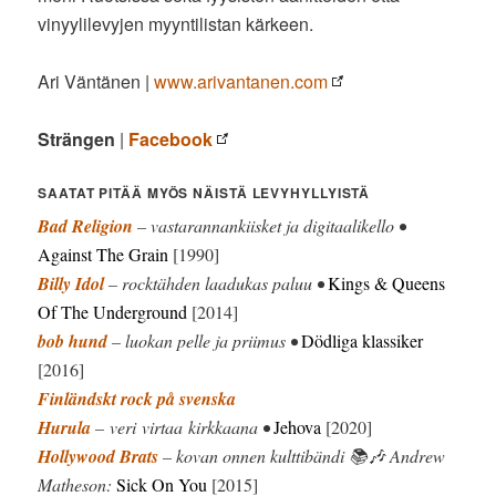
vinyylilevyjen myyntilistan kärkeen.
Ari Väntänen |
www.arivantanen.com
Strängen
|
Facebook
SAATAT PITÄÄ MYÖS NÄISTÄ LEVYHYLLYISTÄ
Bad Religion
– vastarannankiisket ja digitaalikello •
Against The Grain
[1990]
Billy Idol
– rocktähden laadukas paluu •
Kings & Queens
Of The Underground
[2014]
bob hund
– luokan pelle ja priimus •
Dödliga klassiker
[2016]
Finländskt rock på svenska
Hurula
– veri virtaa kirkkaana •
Jehova
[2020]
Hollywood Brats
– kovan onnen kulttibändi 📚🎶 Andrew
Matheson:
Sick On You
[2015]