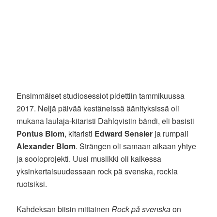
Ensimmäiset studiosessiot pidettiin tammikuussa
2017. Neljä päivää kestäneissä äänityksissä oli
mukana laulaja-kitaristi Dahlqvistin bändi, eli basisti
Pontus Blom
, kitaristi
Edward Sensier
ja rumpali
Alexander Blom
. Strängen oli samaan aikaan yhtye
ja sooloprojekti. Uusi musiikki oli kaikessa
yksinkertaisuudessaan rock pä svenska, rockia
ruotsiksi.
Kahdeksan biisin mittainen
Rock på svenska
on