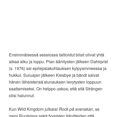
Ensimmäisessä sessiossa taltioidut biisit olivat yhtä
aikaa alku ja loppu. Pian äänitysten jälkeen Dahlqvist
(s. 1976) sai epilepsiakohtauksen kylpyammeessa ja
hukkui. Suruajan jälkeen Kiesbye ja bändi saivat
hänen läheistensä siunauksen levytysten loppuun
saattamiseksi. On helppo uskoa, että sitä Strängen
olisi halunnut.
Kun Wild Kingdom julkaisi
Rock på svenskan
, se
meni Ruotsissa sekä fyysisten äänitteiden että