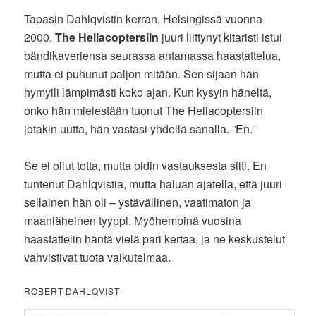
Tapasin Dahlqvistin kerran, Helsingissä vuonna
2000.
The Hellacoptersiin
juuri liittynyt kitaristi istui
bändikaveriensa seurassa antamassa haastattelua,
mutta ei puhunut paljon mitään. Sen sijaan hän
hymyili lämpimästi koko ajan. Kun kysyin häneltä,
onko hän mielestään tuonut The Hellacoptersiin
jotakin uutta, hän vastasi yhdellä sanalla. ”En.”
Se ei ollut totta, mutta pidin vastauksesta silti. En
tuntenut Dahlqvistia, mutta haluan ajatella, että juuri
sellainen hän oli – ystävällinen, vaatimaton ja
maanläheinen tyyppi. Myöhempinä vuosina
haastattelin häntä vielä pari kertaa, ja ne keskustelut
vahvistivat tuota vaikutelmaa.
ROBERT DAHLQVIST