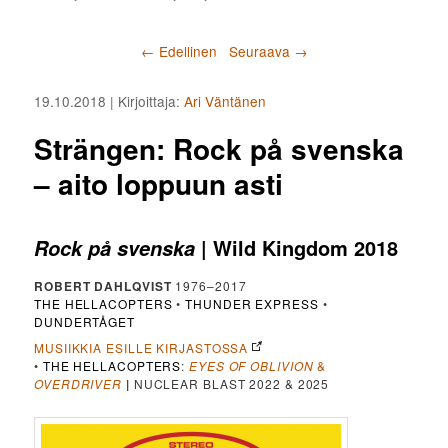
Artikkelien selaus
←
Edellinen
Seuraava
→
19.10.2018
| Kirjoittaja:
Ari Väntänen
Strängen: Rock på svenska
– aito loppuun asti
| Wild Kingdom 2018
Rock på svenska
ROBERT DAHLQVIST
1976–2017
THE HELLACOPTERS
•
THUNDER EXPRESS
•
DUNDERTÅGET
MUSIIKKIA ESILLE KIRJASTOSSA
•
THE HELLACOPTERS
:
EYES OF OBLIVION
&
OVERDRIVER
|
NUCLEAR BLAST 2022 & 2025