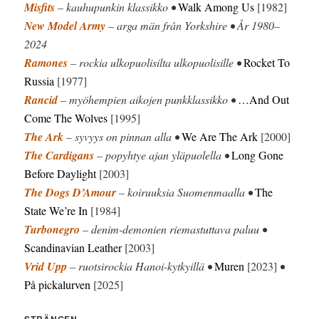
Misfits
– kauhupunkin klassikko •
Walk Among Us
[1982]
New Model Army
– arga män från Yorkshire • År 1980–
2024
Ramones
– rockia ulkopuolisilta ulkopuolisille •
Rocket To
Russia
[1977]
Rancid
– myöhempien aikojen punkklassikko •
…And Out
Come The Wolves
[1995]
The Ark
– syvyys on pinnan alla •
We Are The Ark
[2000]
The Cardigans
– popyhtye ajan yläpuolella •
Long Gone
Before Daylight
[2003]
The Dogs D’Amour
– koiruuksia Suomenmaalla •
The
State We’re In
[1984]
Turbonegro
– denim-demonien riemastuttava paluu •
Scandinavian Leather
[2003]
Vrid Upp
– ruotsirockia Hanoi-kytkyillä •
Muren
[2023]
•
På pickalurven
[2025]