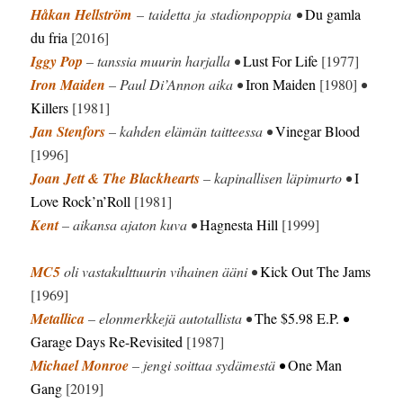
Håkan Hellström
– taidetta ja stadionpoppia •
Du gamla
du fria
[2016]
Iggy Pop
– tanssia muurin harjalla •
Lust For Life
[1977]
Iron Maiden
– Paul Di’Annon aika •
Iron Maiden
[1980]
•
Killers
[1981]
Jan Stenfors
– kahden elämän taitteessa •
Vinegar Blood
[1996]
Joan Jett & The Blackhearts
– kapinallisen läpimurto •
I
Love Rock’n’Roll
[1981]
Kent
– aikansa ajaton kuva •
Hagnesta Hill
[1999]
MC5
oli vastakulttuurin vihainen ääni •
Kick Out The Jams
[1969]
Metallica
– elonmerkkejä autotallista •
The $5.98 E.P.
•
Garage Days Re-Revisited
[1987]
Michael Monroe
– jengi soittaa sydämestä
•
One Man
Gang
[2019]