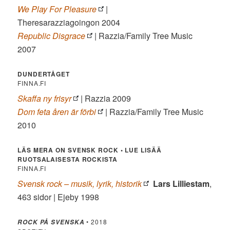
We Play For Pleasure
|
Theresarazziagoingon 2004
Republic Disgrace
| Razzia/Family Tree Music
2007
DUNDERTÅGET
FINNA.FI
Skaffa ny frisyr
| Razzia 2009
Dom feta åren är förbi
| Razzia/Family Tree Music
2010
LÄS MERA ON SVENSK ROCK •
LUE LISÄÄ
RUOTSALAISESTA ROCKISTA
FINNA.FI
Svensk rock – musik, lyrik, historik
Lars Lilliestam
,
463 sidor | Ejeby 1998
• 2018
ROCK PÅ SVENSKA