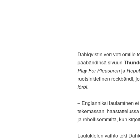
Dahlqvistin veri veti omille 
pääbändinsä sivuun
Thunde
Play For Pleasuren
ja
Repub
ruotsinkielinen rockbändi, jo
förbi
.
– Englanniksi laulaminen ei 
tekemässäni haastattelussa 
ja rehellisemmiltä, kun kirjoi
Laulukielen vaihto teki Dahl