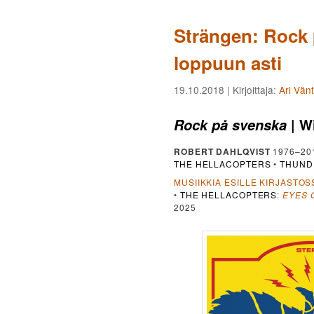
Strängen: Rock 
loppuun asti
19.10.2018
| Kirjoittaja:
Ari Vän
| W
Rock på svenska
ROBERT DAHLQVIST
1976–20
THE HELLACOPTERS
•
THUND
MUSIIKKIA ESILLE KIRJASTOS
•
THE HELLACOPTERS
:
EYES 
2025