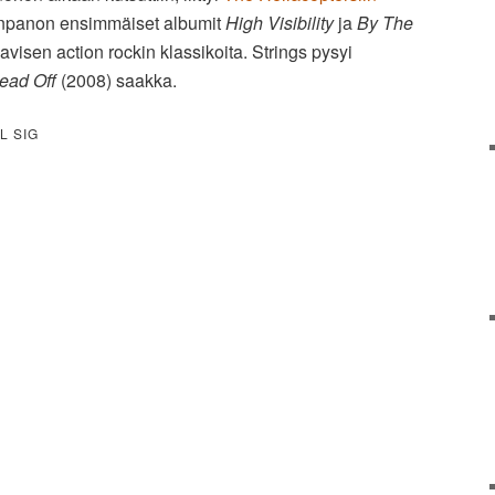
npanon ensimmäiset albumit
High Visibility
ja
By The
visen action rockin klassikoita. Strings pysyi
ead Off
(2008) saakka.
L SIG