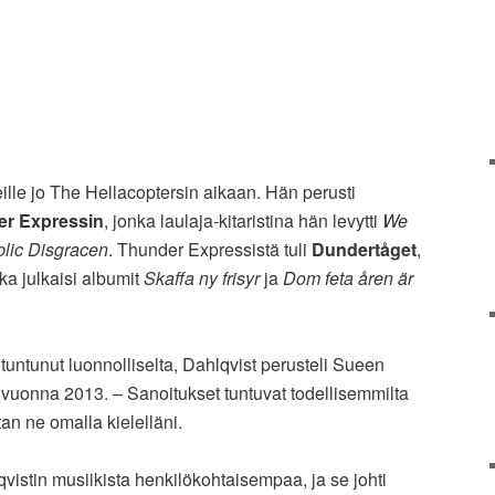
teille jo The Hellacoptersin aikaan. Hän perusti
r Expressin
, jonka laulaja-kitaristina hän levytti
We
lic Disgracen
. Thunder Expressistä tuli
Dundertåget
,
ka julkaisi albumit
Skaffa ny frisyr
ja
Dom feta åren är
tuntunut luonnolliselta, Dahlqvist perusteli Sueen
vuonna 2013. – Sanoitukset tuntuvat todellisemmilta
tan ne omalla kielelläni.
qvistin musiikista henkilökohtaisempaa, ja se johti