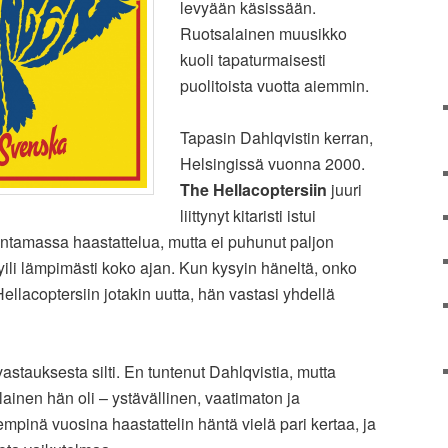
levyään käsissään.
Ruotsalainen muusikko
kuoli tapaturmaisesti
puolitoista vuotta aiemmin.
Tapasin Dahlqvistin kerran,
Helsingissä vuonna 2000.
The Hellacoptersiin
juuri
liittynyt kitaristi istui
ntamassa haastattelua, mutta ei puhunut paljon
ili lämpimästi koko ajan. Kun kysyin häneltä, onko
llacoptersiin jotakin uutta, hän vastasi yhdellä
 vastauksesta silti. En tuntenut Dahlqvistia, mutta
llainen hän oli – ystävällinen, vaatimaton ja
pinä vuosina haastattelin häntä vielä pari kertaa, ja