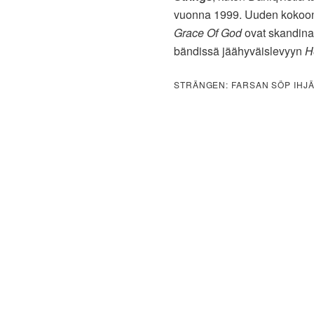
vuonna 1999. Uuden kokoo
Grace Of God
ovat skandinaa
bändissä jäähyväislevyyn
H
STRÄNGEN: FARSAN SÖP IHJÄ