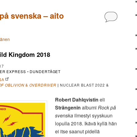
på svenska – aito
Kommentoi
tänen
ild Kingdom 2018
17
ER EXPRESS
•
DUNDERTÅGET
SA
OF OBLIVION
&
OVERDRIVER
|
NUCLEAR BLAST 2022 &
Robert Dahlqvistin
eli
Strängenin
albumi
Rock på
svenska
ilmestyi syyskuun
lopulla 2018. Ikävä kyllä hän
ei itse saanut pidellä