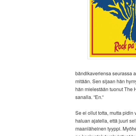
bändikaveriensa seurassa a
mitään. Sen sijaan hän hymy
hän mielestään tuonut The He
sanalla. ”En.”
Se ei ollut totta, mutta pidin
haluan ajatella, että juuri se
maanläheinen tyyppi. Myöhem