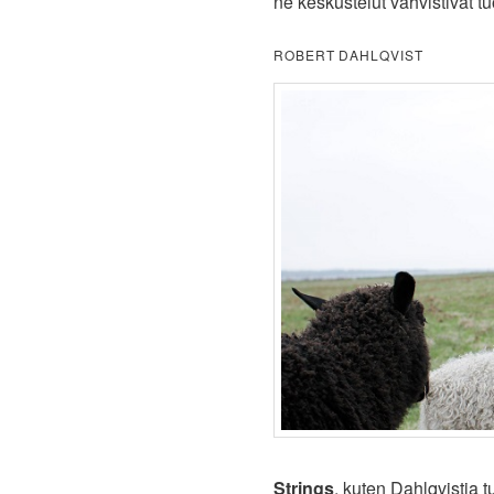
ne keskustelut vahvistivat t
ROBERT DAHLQVIST
Strings
, kuten Dahlqvistia tu