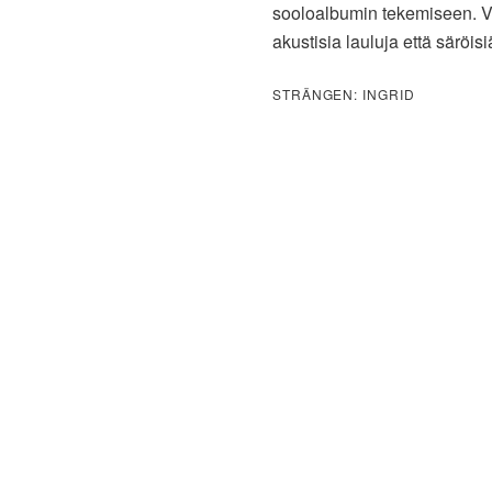
sooloalbumin tekemiseen. Vii
akustisia lauluja että säröisi
STRÄNGEN: INGRID