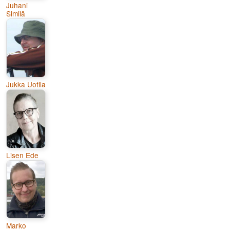
Juhani
Similä
Jukka Uotila
Lisen Ede
Marko