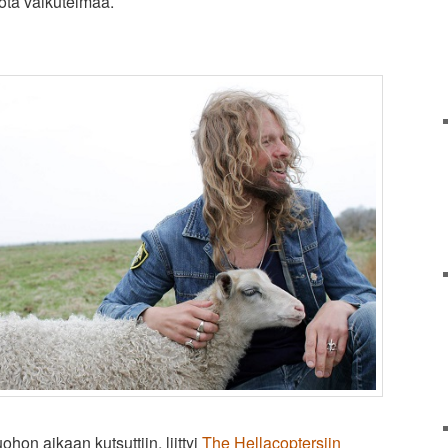
uota vaikutelmaa.
ohon aikaan kutsuttiin, liittyi
The Hellacoptersiin