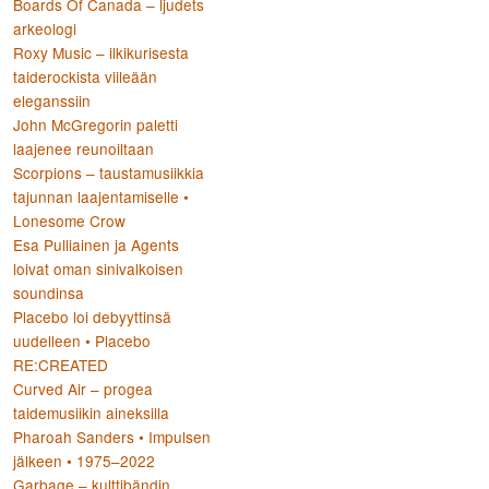
Boards Of Canada – ljudets
arkeologi
Roxy Music – ilkikurisesta
taiderockista viileään
eleganssiin
John McGregorin paletti
laajenee reunoiltaan
Scorpions – taustamusiikkia
tajunnan laajentamiselle •
Lonesome Crow
Esa Pulliainen ja Agents
loivat oman sinivalkoisen
soundinsa
Placebo loi debyyttinsä
uudelleen • Placebo
RE:CREATED
Curved Air – progea
taidemusiikin aineksilla
Pharoah Sanders • Impulsen
jälkeen • 1975–2022
Garbage – kulttibändin