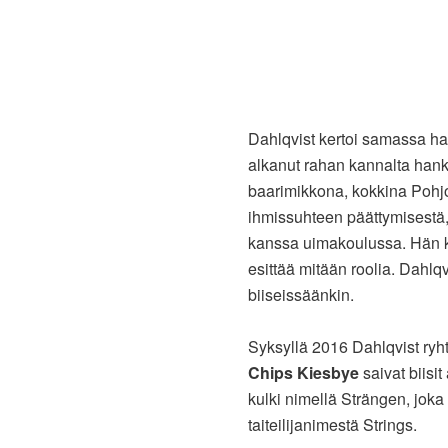
Dahlqvist kertoi samassa haa
alkanut rahan kannalta hank
baarimikkona, kokkina Pohjo
ihmissuhteen päättymisestä, 
kanssa uimakoulussa. Hän ke
esittää mitään roolia. Dahlq
biiseissäänkin.
Syksyllä 2016 Dahlqvist ryht
Chips Kiesbye
saivat biisi
kulki nimellä Strängen, joka o
taiteilijanimestä Strings.