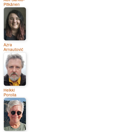
Pitkänen
Azra
Arnautović
Heikki
Poroila