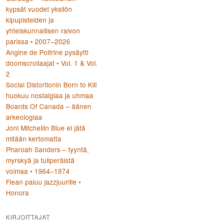
kypsät vuodet yksilön
kipupisteiden ja
yhteiskunnallisen raivon
parissa • 2007–2026
Angine de Poitrine pysäytti
doomscrollaajat • Vol. 1 & Vol.
2
Social Distortionin Born to Kill
huokuu nostalgiaa ja uhmaa
Boards Of Canada – äänen
arkeologiaa
Joni Mitchellin Blue ei jätä
mitään kertomatta
Pharoah Sanders – tyyntä,
myrskyä ja tuliperäistä
voimaa • 1964–1974
Flean paluu jazzjuurille •
Honora
KIRJOITTAJAT