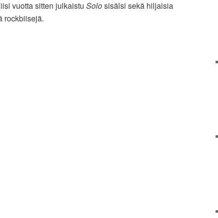
si vuotta sitten julkaistu
Solo
sisälsi sekä hiljaisia
ä rockbiisejä.