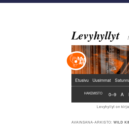
Levyhyllyt
Päävalikko
Etusivu
Uusimmat
Satunn
Hakemist
Hak
HAKEMISTO
0–9
A
AVAINSANA-ARKISTO:
WILD K