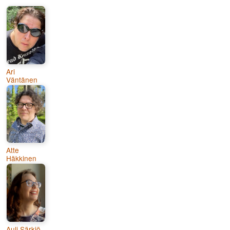
Ari
Väntänen
Atte
Häkkinen
Auli Särkiö-