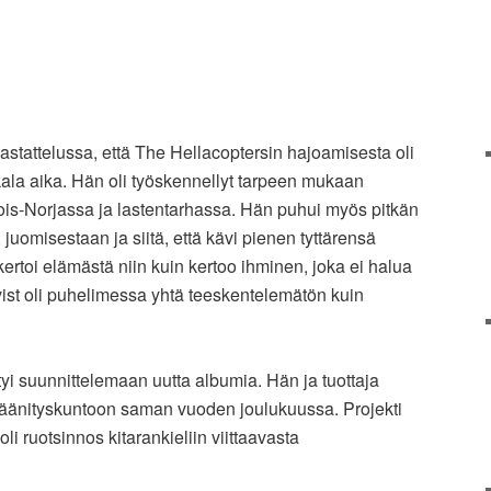
stattelussa, että The Hellacoptersin hajoamisesta oli
ala aika. Hän oli työskennellyt tarpeen mukaan
is-Norjassa ja lastentarhassa. Hän puhui myös pitkän
juomisestaan ja siitä, että kävi pienen tyttärensä
rtoi elämästä niin kuin kertoo ihminen, joka ei halua
vist oli puhelimessa yhtä teeskentelemätön kuin
yi suunnittelemaan uutta albumia. Hän ja tuottaja
t äänityskuntoon saman vuoden joulukuussa. Projekti
li ruotsinnos kitarankieliin viittaavasta