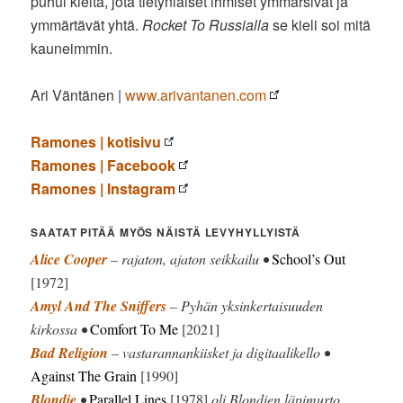
puhui kieltä, jota tietynlaiset ihmiset ymmärsivät ja
ymmärtävät yhtä.
Rocket To Russialla
se kieli soi mitä
kauneimmin.
Ari Väntänen |
www.arivantanen.com
Ramones | kotisivu
Ramones | Facebook
Ramones | Instagram
SAATAT PITÄÄ MYÖS NÄISTÄ LEVYHYLLYISTÄ
Alice Cooper
– rajaton, ajaton seikkailu •
School’s Out
[1972]
Amyl And The Sniffers
– Pyhän yksinkertaisuuden
kirkossa •
Comfort To Me
[2021]
Bad Religion
– vastarannankiisket ja digitaalikello •
Against The Grain
[1990]
Blondie
•
Parallel Lines
[1978]
oli Blondien läpimurto