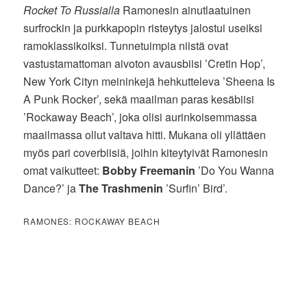
Rocket To Russialla
Ramonesin ainutlaatuinen
surfrockin ja purkkapopin risteytys jalostui useiksi
ramoklassikoiksi. Tunnetuimpia niistä ovat
vastustamattoman aivoton avausbiisi ’Cretin Hop’,
New York Cityn meininkejä hehkutteleva ’Sheena Is
A Punk Rocker’, sekä maailman paras kesäbiisi
’Rockaway Beach’, joka olisi aurinkoisemmassa
maailmassa ollut valtava hitti. Mukana oli yllättäen
myös pari coverbiisiä, joihin kiteytyivät Ramonesin
omat vaikutteet:
Bobby Freemanin
’Do You Wanna
Dance?’ ja
The Trashmenin
’Surfin’ Bird’.
RAMONES: ROCKAWAY BEACH