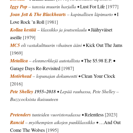
Iggy Pop
– tanssia muurin harjalla •
Lust For Life
[1977]
Joan Jett & The Blackhearts
– kapinallisen läpimurto •
I
Love Rock ’n Roll
[1981]
Kollaa kestää
– klassikko ja joutsenlaulu •
Jäähyväiset
aseille
[1979]
MC5
oli vastakulttuurin vihainen ääni •
Kick Out The Jams
[1969]
Metallica
– elonmerkkejä autotallista •
The $5.98 E.P.
•
Garage Days Re-Revisited
[1987]
Motörhead
– lopunajan dokumentti •
Clean Your Clock
[2016]
Pete Shelley
1955–2018
• Lepää rauhassa, Pete Shelley –
Buzzcocksista ikuisuuteen
Pretenders
tunteiden vuoristoradassa •
Relentless
[2023]
Rancid
– myöhempien aikojen punkklassikko •
…And Out
Come The Wolves
[1995]