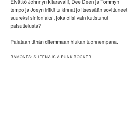
Eivätkö Johnnyn kitaravalli, Dee Deen ja Tommyn
tempo ja Joeyn friikit tulkinnat jo itsessään sovittuneet
suureksi sinfoniaksi, joka olisi vain kutistunut
paisuttelusta?
Palataan tähän dilemmaan hiukan tuonnempana.
RAMONES: SHEENA IS A PUNK ROCKER