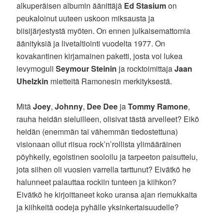
alkuperäisen albumin äänittäjä
Ed Stasium
on
peukaloinut uuteen uskoon miksausta ja
biisijärjestystä myöten. On ennen julkaisemattomia
äänityksiä ja livetaltiointi vuodelta 1977. On
kovakantinen kirjamainen paketti, josta voi lukea
levymoguli
Seymour Steinin
ja rocktoimittaja
Jaan
Uhelzkin
mietteitä Ramonesin merkityksestä.
Mitä
Joey
,
Johnny
,
Dee Dee
ja
Tommy Ramone
,
rauha heidän sieluilleen, olisivat tästä arvelleet? Eikö
heidän (enemmän tai vähemmän tiedostettuna)
visionaan ollut riisua rock’n’rollista ylimääräinen
pöyhkeily, egoistinen sooloilu ja tarpeeton paisuttelu,
jota siihen oli vuosien varrella tarttunut? Eivätkö he
halunneet palauttaa rockiin tunteen ja kiihkon?
Eivätkö he kirjoittaneet koko uransa ajan riemukkaita
ja kiihkeitä oodeja pyhälle yksinkertaisuudelle?