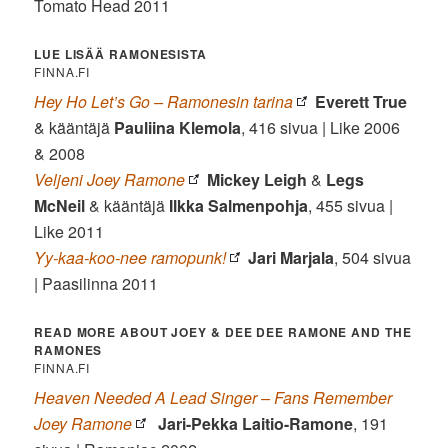
Tomato Head 2011
LUE LISÄÄ RAMONESISTA
FINNA.FI
Hey Ho Let’s Go – Ramonesin tarina
Everett True
& kääntäjä
Pauliina Klemola
, 416 sivua | Like 2006
& 2008
Veljeni Joey Ramone
Mickey Leigh
&
Legs
McNeil
& kääntäjä
Ilkka Salmenpohja
, 455 sivua |
Like 2011
Yy-kaa-koo-nee ramopunk!
Jari Marjala
, 504 sivua
| Paasilinna 2011
READ MORE ABOUT JOEY & DEE DEE RAMONE AND THE
RAMONES
FINNA.FI
Heaven Needed A Lead Singer – Fans Remember
Joey Ramone
Jari-Pekka Laitio-Ramone
, 191