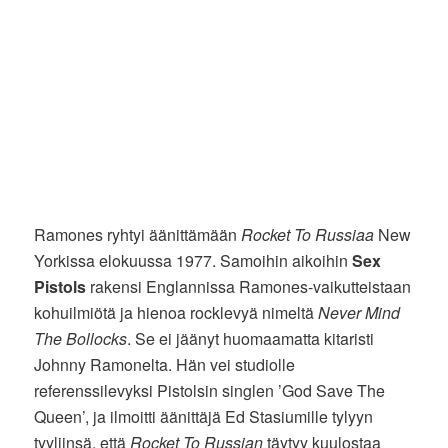
Ramones ryhtyi äänittämään
Rocket To Russiaa
New
Yorkissa elokuussa 1977. Samoihin aikoihin
Sex
Pistols
rakensi Englannissa Ramones-vaikutteistaan
kohuilmiötä ja hienoa rocklevyä nimeltä
Never Mind
The Bollocks
. Se ei jäänyt huomaamatta kitaristi
Johnny Ramonelta. Hän vei studiolle
referenssilevyksi Pistolsin singlen ’God Save The
Queen’, ja ilmoitti äänittäjä Ed Stasiumille tylyyn
tyyliinsä, että
Rocket To Russian
täytyy kuulostaa