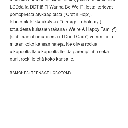
LSD:tä ja DDT:tä (’I Wanna Be Well’), jotka kertovat
pomppivista älykääpiöistä (’Cretin Hop’),
lobotomialeikkauksista (’Teenage Lobotomy’),
totuudesta kulissien takana (’We’re A Happy Family’)
ja piittaamattomuudesta (’I Don’t Care’) voineet olla
mitään koko kansan hittejä. Ne olivat rockia
ulkopuolisilta ulkopuolisille. Ja parempi niin sekä
punk rockille että koko kansalle.
RAMONES: TEENAGE LOBOTOMY