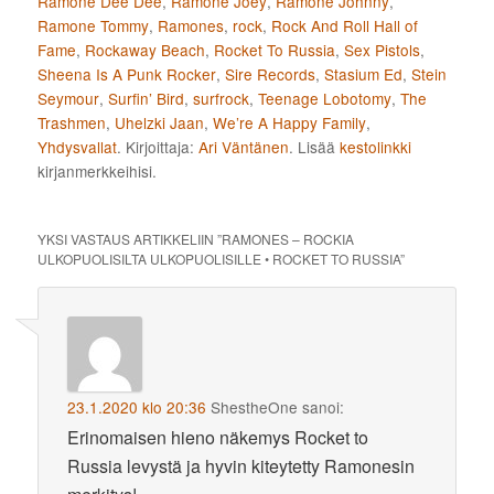
Ramone Dee Dee
,
Ramone Joey
,
Ramone Johnny
,
Ramone Tommy
,
Ramones
,
rock
,
Rock And Roll Hall of
Fame
,
Rockaway Beach
,
Rocket To Russia
,
Sex Pistols
,
Sheena Is A Punk Rocker
,
Sire Records
,
Stasium Ed
,
Stein
Seymour
,
Surfin’ Bird
,
surfrock
,
Teenage Lobotomy
,
The
Trashmen
,
Uhelzki Jaan
,
We’re A Happy Family
,
Yhdysvallat
. Kirjoittaja:
Ari Väntänen
. Lisää
kestolinkki
kirjanmerkkeihisi.
YKSI VASTAUS ARTIKKELIIN ”
RAMONES – ROCKIA
ULKOPUOLISILTA ULKOPUOLISILLE • ROCKET TO RUSSIA
”
23.1.2020 klo 20:36
ShestheOne
sanoi:
Erinomaisen hieno näkemys Rocket to
Russia levystä ja hyvin kiteytetty Ramonesin