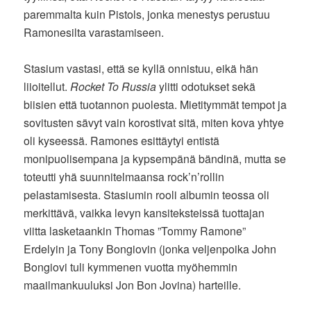
paremmalta kuin Pistols, jonka menestys perustuu
Ramonesilta varastamiseen.
Stasium vastasi, että se kyllä onnistuu, eikä hän
liioitellut.
Rocket To Russia
ylitti odotukset sekä
biisien että tuotannon puolesta. Mietitymmät tempot ja
sovitusten sävyt vain korostivat sitä, miten kova yhtye
oli kyseessä. Ramones esittäytyi entistä
monipuolisempana ja kypsempänä bändinä, mutta se
toteutti yhä suunnitelmaansa rock’n’rollin
pelastamisesta. Stasiumin rooli albumin teossa oli
merkittävä, vaikka levyn kansiteksteissä tuottajan
viitta lasketaankin Thomas ”Tommy Ramone”
Erdelyin ja Tony Bongiovin (jonka veljenpoika John
Bongiovi tuli kymmenen vuotta myöhemmin
maailmankuuluksi Jon Bon Jovina) harteille.