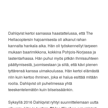
Dahlqvist kertoi samassa haastattelussa, että The
Hellacoptersin hajoamisesta oli alkanut rahan
kannalta hankala aika. Hän oli työskennellyt tarpeen
mukaan baarimikkona, kokkina Pohjois-Norjassa ja
lastentarhassa. Hän puhui myös pitkän ihmissuhteen
päättymisestä, juomisestaan ja siitä, että kävi pienen
tyttärensä kanssa uimakoulussa. Hän kertoi elämästä
niin kuin kertoo ihminen, joka ei halua esittää mitään
roolia. Dahlqvist oli puhelimessa yhtä
teeskentelemätön kuin biiseissäänkin.
Syksyllä 2016 Dahlqvist ryhtyi suunnittelemaan uutta