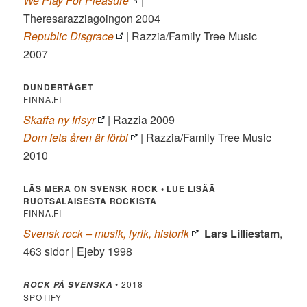
We Play For Pleasure
|
Theresarazziagoingon 2004
Republic Disgrace
| Razzia/Family Tree Music
2007
DUNDERTÅGET
FINNA.FI
Skaffa ny frisyr
| Razzia 2009
Dom feta åren är förbi
| Razzia/Family Tree Music
2010
LÄS MERA ON SVENSK ROCK •
LUE LISÄÄ
RUOTSALAISESTA ROCKISTA
FINNA.FI
Svensk rock – musik, lyrik, historik
Lars Lilliestam
,
463 sidor | Ejeby 1998
• 2018
ROCK PÅ SVENSKA
SPOTIFY