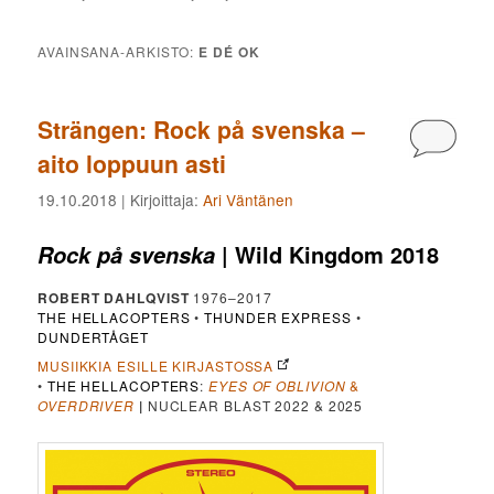
AVAINSANA-ARKISTO:
E DÉ OK
Strängen: Rock på svenska –
Kommen
aito loppuun asti
19.10.2018
| Kirjoittaja:
Ari Väntänen
| Wild Kingdom 2018
Rock på svenska
ROBERT DAHLQVIST
1976–2017
THE HELLACOPTERS
•
THUNDER EXPRESS
•
DUNDERTÅGET
MUSIIKKIA ESILLE KIRJASTOSSA
•
THE HELLACOPTERS
:
EYES OF OBLIVION
&
OVERDRIVER
|
NUCLEAR BLAST 2022 & 2025