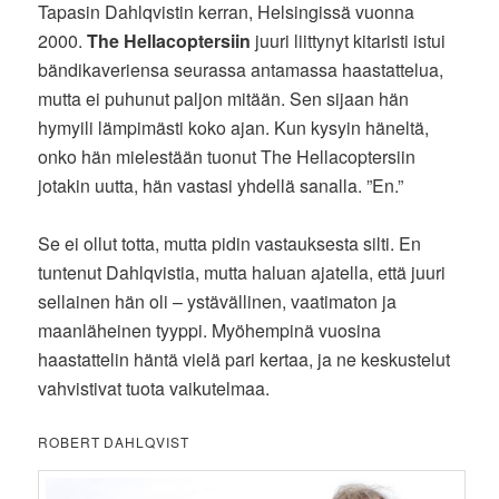
Tapasin Dahlqvistin kerran, Helsingissä vuonna
2000.
The Hellacoptersiin
juuri liittynyt kitaristi istui
bändikaveriensa seurassa antamassa haastattelua,
mutta ei puhunut paljon mitään. Sen sijaan hän
hymyili lämpimästi koko ajan. Kun kysyin häneltä,
onko hän mielestään tuonut The Hellacoptersiin
jotakin uutta, hän vastasi yhdellä sanalla. ”En.”
Se ei ollut totta, mutta pidin vastauksesta silti. En
tuntenut Dahlqvistia, mutta haluan ajatella, että juuri
sellainen hän oli – ystävällinen, vaatimaton ja
maanläheinen tyyppi. Myöhempinä vuosina
haastattelin häntä vielä pari kertaa, ja ne keskustelut
vahvistivat tuota vaikutelmaa.
ROBERT DAHLQVIST