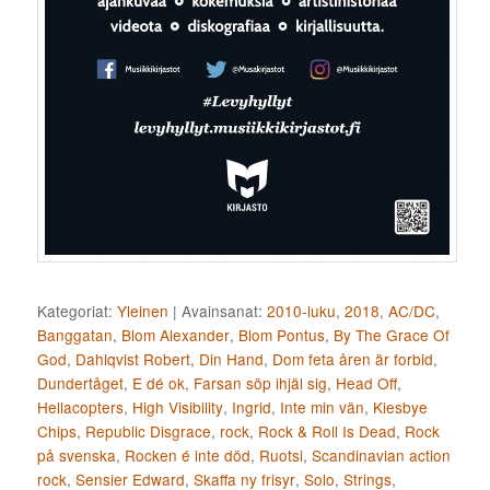
Kategoriat:
Yleinen
|
Avainsanat:
2010-luku
,
2018
,
AC/DC
,
Banggatan
,
Blom Alexander
,
Blom Pontus
,
By The Grace Of
God
,
Dahlqvist Robert
,
Din Hand
,
Dom feta åren är forbid
,
Dundertåget
,
E dé ok
,
Farsan söp ihjäl sig
,
Head Off
,
Hellacopters
,
High Visibility
,
Ingrid
,
Inte min vän
,
Kiesbye
Chips
,
Republic Disgrace
,
rock
,
Rock & Roll Is Dead
,
Rock
på svenska
,
Rocken é inte död
,
Ruotsi
,
Scandinavian action
rock
,
Sensier Edward
,
Skaffa ny frisyr
,
Solo
,
Strings
,