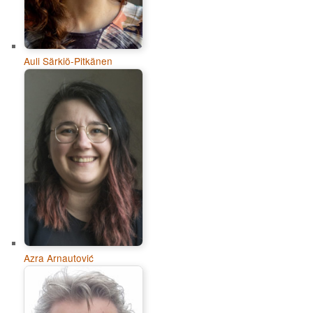
Auli Särkiö-Pitkänen
Azra Arnautović