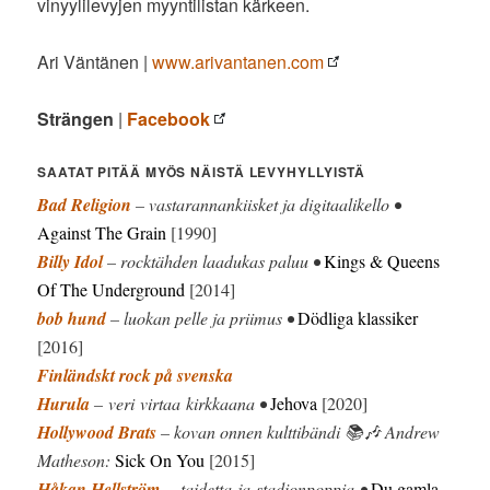
vinyylilevyjen myyntilistan kärkeen.
Ari Väntänen |
www.arivantanen.com
Strängen
|
Facebook
SAATAT PITÄÄ MYÖS NÄISTÄ LEVYHYLLYISTÄ
Bad Religion
– vastarannankiisket ja digitaalikello •
Against The Grain
[1990]
Billy Idol
– rocktähden laadukas paluu •
Kings & Queens
Of The Underground
[2014]
bob hund
– luokan pelle ja priimus •
Dödliga klassiker
[2016]
Finländskt rock på svenska
Hurula
– veri virtaa kirkkaana •
Jehova
[2020]
Hollywood Brats
– kovan onnen kulttibändi 📚🎶 Andrew
Matheson:
Sick On You
[2015]
Håkan Hellström
– taidetta ja stadionpoppia •
Du gamla