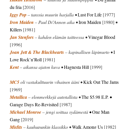
du fria
[2016]
Iggy Pop
– tanssia muurin harjalla •
Lust For Life
[1977]
Iron Maiden
– Paul Di’Annon aika •
Iron Maiden
[1980]
•
Killers
[1981]
Jan Stenfors
– kahden elämän taitteessa •
Vinegar Blood
[1996]
Joan Jett & The Blackhearts
– kapinallisen läpimurto •
I
Love Rock’n’Roll
[1981]
Kent
– aikansa ajaton kuva •
Hagnesta Hill
[1999]
MC5
oli vastakulttuurin vihainen ääni •
Kick Out The Jams
[1969]
Metallica
– elonmerkkejä autotallista •
The $5.98 E.P.
•
Garage Days Re-Revisited
[1987]
Michael Monroe
– jengi soittaa sydämestä
•
One Man
Gang
[2019]
Misfits
– kauhupunkin klassikko •
Walk Among Us
[1982]