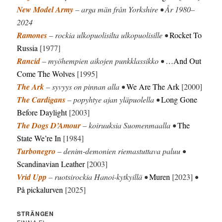
New Model Army
– arga män från Yorkshire • År 1980–
2024
Ramones
– rockia ulkopuolisilta ulkopuolisille •
Rocket To
Russia
[1977]
Rancid
– myöhempien aikojen punkklassikko •
…And Out
Come The Wolves
[1995]
The Ark
– syvyys on pinnan alla •
We Are The Ark
[2000]
The Cardigans
– popyhtye ajan yläpuolella •
Long Gone
Before Daylight
[2003]
The Dogs D’Amour
– koiruuksia Suomenmaalla •
The
State We’re In
[1984]
Turbonegro
– denim-demonien riemastuttava paluu •
Scandinavian Leather
[2003]
Vrid Upp
– ruotsirockia Hanoi-kytkyillä •
Muren
[2023]
•
På pickalurven
[2025]
STRÄNGEN