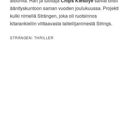
albumia. Hän ja tuottaja
Chips Kiesbye
saivat biisit
äänityskuntoon saman vuoden joulukuussa. Projekti
kulki nimellä Strängen, joka oli ruotsinnos
kitarankieliin viittaavasta taiteilijanimestä Strings.
STRÄNGEN: THRILLER