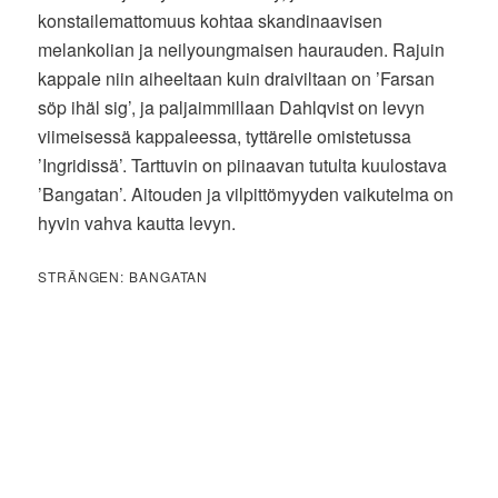
konstailemattomuus kohtaa skandinaavisen
melankolian ja neilyoungmaisen haurauden. Rajuin
kappale niin aiheeltaan kuin draiviltaan on ’Farsan
söp ihäl sig’, ja paljaimmillaan Dahlqvist on levyn
viimeisessä kappaleessa, tyttärelle omistetussa
’Ingridissä’. Tarttuvin on piinaavan tutulta kuulostava
’Bangatan’. Aitouden ja vilpittömyyden vaikutelma on
hyvin vahva kautta levyn.
STRÄNGEN: BANGATAN