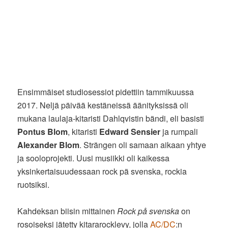
Ensimmäiset studiosessiot pidettiin tammikuussa
2017. Neljä päivää kestäneissä äänityksissä oli
mukana laulaja-kitaristi Dahlqvistin bändi, eli basisti
Pontus Blom
, kitaristi
Edward Sensier
ja rumpali
Alexander Blom
. Strängen oli samaan aikaan yhtye
ja sooloprojekti. Uusi musiikki oli kaikessa
yksinkertaisuudessaan rock pä svenska, rockia
ruotsiksi.
Kahdeksan biisin mittainen
Rock på svenska
on
rosoiseksi jätetty kitararocklevy, jolla
AC/DC
:n