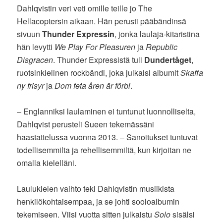
Dahlqvistin veri veti omille teille jo The
Hellacoptersin aikaan. Hän perusti pääbändinsä
sivuun
Thunder Expressin
, jonka laulaja-kitaristina
hän levytti
We Play For Pleasuren
ja
Republic
Disgracen
. Thunder Expressistä tuli
Dundertåget
,
ruotsinkielinen rockbändi, joka julkaisi albumit
Skaffa
ny frisyr
ja
Dom feta åren är förbi
.
– Englanniksi laulaminen ei tuntunut luonnolliselta,
Dahlqvist perusteli Sueen tekemässäni
haastattelussa vuonna 2013. – Sanoitukset tuntuvat
todellisemmilta ja rehellisemmiltä, kun kirjoitan ne
omalla kielelläni.
Laulukielen vaihto teki Dahlqvistin musiikista
henkilökohtaisempaa, ja se johti sooloalbumin
tekemiseen. Viisi vuotta sitten julkaistu
Solo
sisälsi