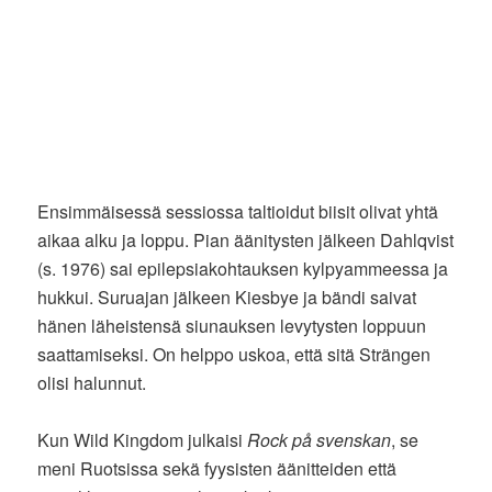
Ensimmäisessä sessiossa taltioidut biisit olivat yhtä
aikaa alku ja loppu. Pian äänitysten jälkeen Dahlqvist
(s. 1976) sai epilepsiakohtauksen kylpyammeessa ja
hukkui. Suruajan jälkeen Kiesbye ja bändi saivat
hänen läheistensä siunauksen levytysten loppuun
saattamiseksi. On helppo uskoa, että sitä Strängen
olisi halunnut.
Kun Wild Kingdom julkaisi
Rock på svenskan
, se
meni Ruotsissa sekä fyysisten äänitteiden että