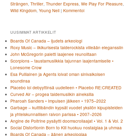
Strängen
,
Thriller
,
Thunder Express
,
We Play For Pleasure
,
Wild Kingdom
,
Young Neil
|
Kommentoi
UUSIMMAT ARTIKKELIT
Boards Of Canada – ljudets arkeologi
Roxy Music – ilkikurisesta taiderockista viileään eleganssiin
John McGregorin paletti laajenee reunoiltaan
Scorpions – taustamusiikkia tajunnan laajentamiselle •
Lonesome Crow
Esa Pulliainen ja Agents loivat oman sinivalkoisen
soundinsa
Placebo loi debyyttinsä uudelleen • Placebo RE:CREATED
Curved Air – progea taidemusiikin aineksilla
Pharoah Sanders • Impulsen jälkeen • 1975–2022
Garbage – kulttibändin kypsät vuodet yksilön kipupisteiden
ja yhteiskunnallisen raivon parissa • 2007–2026
Angine de Poitrine pysäytti doomscrollaajat • Vol. 1 & Vol. 2
Social Distortionin Born to Kill huokuu nostalgiaa ja uhmaa
Boards Of Canada – äänen arkeologiaa