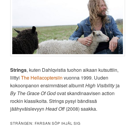
Strings
, kuten Dahlqvistia tuohon aikaan kutsuttiin,
liittyi
The Hellacoptersiin
vuonna 1999. Uuden
kokoonpanon ensimmäiset albumit
High Visibility
ja
By The Grace Of God
ovat skandinaavisen action
rockin klassikoita. Strings pysyi bändissä
jäähyväislevyyn
Head Off
(2008) saakka.
STRÄNGEN: FARSAN SÖP IHJÄL SIG