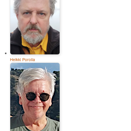
Heikki Poroila