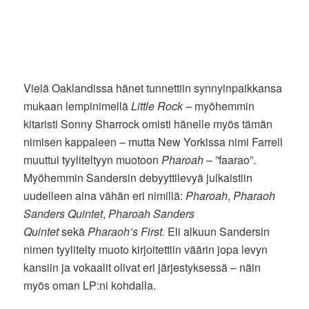
Vielä Oaklandissa hänet tunnettiin synnyinpaikkansa
mukaan lempinimellä
Little Rock –
myöhemmin
kitaristi Sonny Sharrock omisti hänelle myös tämän
nimisen kappaleen
–
mutta New Yorkissa nimi Farrell
muuttui tyyliteltyyn muotoon
Pharoah –
”faarao”.
Myöhemmin Sandersin debyyttilevyä julkaistiin
uudelleen aina vähän eri nimillä:
Pharoah
,
Pharaoh
Sanders Quintet
,
Pharoah Sanders
Quintet
sekä
Pharaoh’s First.
Eli alkuun Sandersin
nimen tyylitelty muoto kirjoitettiin väärin jopa levyn
kansiin ja vokaalit olivat eri järjestyksessä – näin
myös oman LP:ni kohdalla.