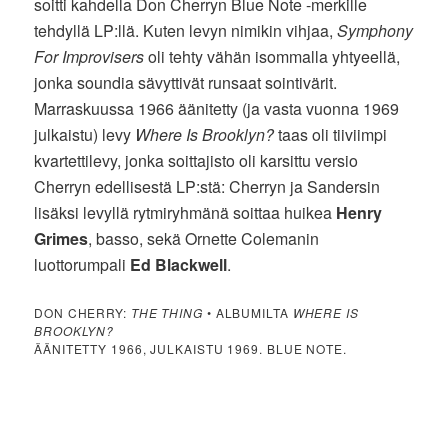
soitti kahdella Don Cherryn Blue Note -merkille
tehdyllä LP:llä. Kuten levyn nimikin vihjaa,
Symphony
For Improvisers
oli tehty vähän isommalla yhtyeellä,
jonka soundia sävyttivät runsaat sointivärit.
Marraskuussa 1966 äänitetty (ja vasta vuonna 1969
julkaistu) levy
Where Is Brooklyn?
taas oli tiiviimpi
kvartettilevy, jonka soittajisto oli karsittu versio
Cherryn edellisestä LP:stä: Cherryn ja Sandersin
lisäksi levyllä rytmiryhmänä soittaa huikea
Henry
Grimes
, basso, sekä Ornette Colemanin
luottorumpali
Ed Blackwell
.
DON CHERRY:
THE THING
• ALBUMILTA
WHERE IS
BROOKLYN?
ÄÄNITETTY 1966, JULKAISTU 1969. BLUE NOTE.