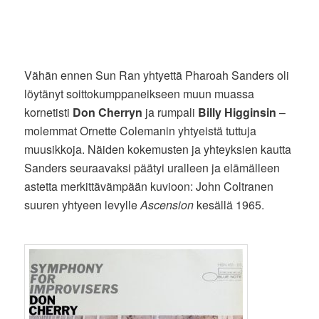
Vähän ennen Sun Ran yhtyettä Pharoah Sanders oli
löytänyt soittokumppaneikseen muun muassa
kornetisti
Don Cherryn
ja rumpali
Billy Higginsin
–
molemmat Ornette Colemanin yhtyeistä tuttuja
muusikkoja. Näiden kokemusten ja yhteyksien kautta
Sanders seuraavaksi päätyi uralleen ja elämälleen
astetta merkittävämpään kuvioon: John Coltranen
suuren yhtyeen levylle
Ascension
kesällä 1965.