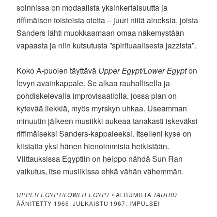
soinnissa on modaalista yksinkertaisuutta ja
riffimäisen toisteista otetta – juuri niitä aineksia, joista
Sanders lähti muokkaamaan omaa näkemystään
vapaasta ja niin kutsutusta ”spirituaalisesta jazzista”.
Koko A-puolen täyttävä
Upper Egypt/Lower Egypt
on
levyn avainkappale. Se alkaa rauhallisella ja
pohdiskelevalla improvisaatiolla, jossa pian on
kytevää liekkiä, myös myrskyn uhkaa. Useamman
minuutin jälkeen musiikki aukeaa tanakasti iskeväksi
riffimäiseksi Sanders-kappaleeksi. Itselleni kyse on
kiistatta yksi hänen hienoimmista hetkistään.
Viittauksissa Egyptiin on helppo nähdä Sun Ran
vaikutus, itse musiikissa ehkä vähän vähemmän.
UPPER EGYPT/LOWER EGYPT
• ALBUMILTA
TAUHID
ÄÄNITETTY 1966, JULKAISTU 1967. IMPULSE!