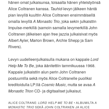
hänen omat julkaisunsa, toisaalta hänen yhteistyönsä
Alice Coltranen kanssa.
Tauhid-
levyn jälkeen häntä
pian levyllä kuultiin Alice Coltranen ensimmäisellä
omalla levyllä
A Monastic Trio
, joka sekin julkaistiin
Impulse-merkillä (samoin samalla levymerkillä John
Coltranen jälkeisen ajan free jazzia julkaisivat myös
Albert Ayler, Marion Brown, Archie Shepp ja Sam
Rivers).
Levyn uudelleenjulkaisulla mukana on kappale
Lord
Help Me To Be
, joka äänitettiin tammikuussa 1968.
Kappale julkaistiin alun perin John Coltranen
postuumilla sekä myös Alice Coltranelle puoliksi
kreditoidulla LP:llä
Cosmic Music
, mutta se avaa
A
Monastic Trion
CD- ja digitaaliset julkaisut.
ALICE COLTRANE:
LORD HELP ME TO BE
• ALBUMILTA
A
MONASTIC TRIO
SEKÄ JOHN COLTRANEN JA ALICE