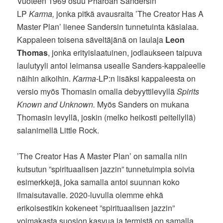
Vuoteen 1969 osuu Pharoah Sandersin
LP
Karma,
jonka pitkä avausraita ’The Creator Has A
Master Plan’ lienee Sandersin tunnetuinta käsialaa.
Kappaleen toisena säveltäjänä on laulaja
Leon
Thomas
, jonka erityislaatuinen, jodlaukseen taipuva
laulutyyli antoi leimansa usealle Sanders-kappaleelle
näihin aikoihin.
Karma
-LP:n lisäksi kappaleesta on
versio myös Thomasin omalla debyyttilevyllä
Spirits
Known and Unknown.
Myös Sanders on mukana
Thomasin levyllä, joskin (melko heikosti peitellyllä)
salanimellä Little Rock.
’The Creator Has A Master Plan’ on samalla niin
kutsutun ”spirituaalisen jazzin” tunnetuimpia soivia
esimerkkejä, joka samalla antoi suunnan koko
ilmaisutavalle. 2020-luvulla olemme ehkä
erikoisestikin kokeneet ”spirituaalisen jazzin”
voimakasta suosion kasvua ja termistä on samalla