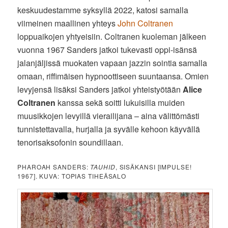
keskuudestamme syksyllä 2022, katosi samalla
viimeinen maallinen yhteys
John Coltranen
loppuaikojen yhtyeisiin. Coltranen kuoleman jälkeen
vuonna 1967 Sanders jatkoi tukevasti oppi-isänsä
jalanjäljissä muokaten vapaan jazzin sointia samalla
omaan, riffimäisen hypnoottiseen suuntaansa. Omien
levyjensä lisäksi Sanders jatkoi yhteistyötään
Alice
Coltranen
kanssa sekä soitti lukuisilla muiden
muusikkojen levyillä vierailijana – aina välittömästi
tunnistettavalla, hurjalla ja syvälle kehoon käyvällä
tenorisaksofonin soundillaan.
PHAROAH SANDERS:
TAUHID
, SISÄKANSI [IMPULSE!
1967]. KUVA: TOPIAS TIHEÄSALO