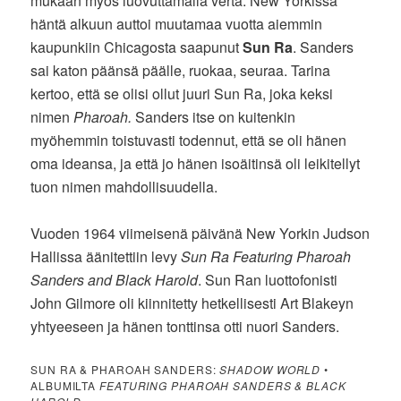
mukaan myös luovuttamalla verta. New Yorkissa
häntä alkuun auttoi muutamaa vuotta aiemmin
kaupunkiin Chicagosta saapunut
Sun Ra
. Sanders
sai katon päänsä päälle, ruokaa, seuraa. Tarina
kertoo, että se olisi ollut juuri Sun Ra, joka keksi
nimen
Pharoah.
Sanders itse on kuitenkin
myöhemmin toistuvasti todennut, että se oli hänen
oma ideansa, ja että jo hänen isoäitinsä oli leikitellyt
tuon nimen mahdollisuudella.
Vuoden 1964 viimeisenä päivänä New Yorkin Judson
Hallissa äänitettiin levy
Sun Ra Featuring Pharoah
Sanders and Black Harold
. Sun Ran luottofonisti
John Gilmore oli kiinnitetty hetkellisesti Art Blakeyn
yhtyeeseen ja hänen tonttinsa otti nuori Sanders.
SUN RA & PHAROAH SANDERS:
SHADOW WORLD
•
ALBUMILTA
FEATURING PHAROAH SANDERS & BLACK