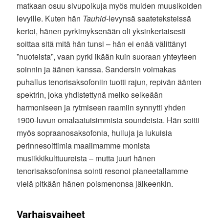
matkaan osuu sivupolkuja myös muiden muusikoiden
levyille. Kuten hän
Tauhid-
levynsä saateteksteissä
kertoi, hänen pyrkimyksenään oli yksinkertaisesti
soittaa sitä mitä hän tunsi – hän ei enää välittänyt
”nuoteista”, vaan pyrki ikään kuin suoraan yhteyteen
soinnin ja äänen kanssa. Sandersin voimakas
puhallus tenorisaksofoniin tuotti rajun, repivän äänten
spektrin, joka yhdistettynä melko selkeään
harmoniseen ja rytmiseen raamiin synnytti yhden
1900-luvun omalaatuisimmista soundeista. Hän soitti
myös sopraanosaksofonia, huiluja ja lukuisia
perinnesoittimia maailmamme monista
musiikkikulttuureista – mutta juuri hänen
tenorisaksofoninsa sointi resonoi planeetallamme
vielä pitkään hänen poismenonsa jälkeenkin.
Varhaisvaiheet