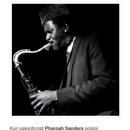
Kun saksofonisti
Pharoah Sanders
poistui