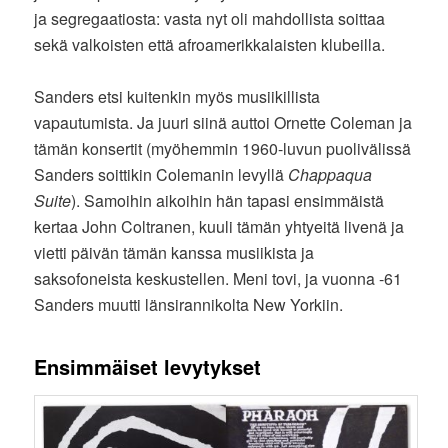
ja segregaatiosta: vasta nyt oli mahdollista soittaa
sekä valkoisten että afroamerikkalaisten klubeilla.
Sanders etsi kuitenkin myös musiikillista
vapautumista. Ja juuri siinä auttoi Ornette Coleman ja
tämän konsertit (myöhemmin 1960-luvun puolivälissä
Sanders soittikin Colemanin levyllä
Chappaqua
Suite
). Samoihin aikoihin hän tapasi ensimmäistä
kertaa John Coltranen, kuuli tämän yhtyeitä livenä ja
vietti päivän tämän kanssa musiikista ja
saksofoneista keskustellen. Meni tovi, ja vuonna -61
Sanders muutti länsirannikolta New Yorkiin.
Ensimmäiset levytykset