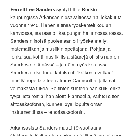
Ferrell Lee Sanders
syntyi Little Rockin
kaupungissa Arkansasin osavaltiossa 13. lokakuuta
vuonna 1940. Hänen äitinsä työskenteli koulun
kahviossa, isä taas oli kaupungin hallinnossa töissä.
Sandersin isoisä puolestaan oli työskennellyt
matematiikan ja musiikin opettajana. Pohjaa ja
rohkaisua kohti musiikillisia sfäärejä oli siis nuoren
Sandersin elämässä – ja näin myös koulussa.
Sanders on kertonut kuinka oli ”kaikesta velkaa”
musiikinopettajalleen Jimmy Cannonille, jolta sai
voimakasta tukea. Soitinten suhteen hän kulki ehkä
tyypillistä reittiä: hän aloitti klarinetilla, vaihtoi sitten
alttosaksofoniin, kunnes löysi lopulta oman
instrumenttinsa – tenorisaksofonin.
Arkansasista Sanders muutti 19-vuotiaana
Oaklandiin Kaliforniaan. Hänen reittinsä tuo mieleen