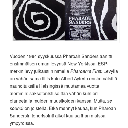
Vuoden 1964 syyskuussa Pharoah Sanders äänitti
ensimmäisen oman levynsä New Yorkissa. ESP-
merkin levy julkaistiin nimellä
Pharoah’s First.
Levyllä
on vähän sama fiilis kuin Albert Aylerin ensimmäisillä
nauhoituksilla Helsingissä muutamaa vuotta
aiemmin: saksofonisti soittaa vähän kuin eri
planeetalla muiden muusikoiden kanssa. Mutta,
se
soundi
on jo siellä. Eikä mennyt kauaa, kun Pharoah
Sandersin tenorisointi alkoi kuulua ihan muissa
ympyröissä.