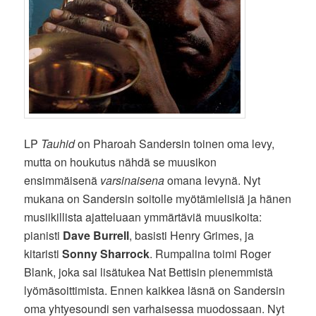
LP
Tauhid
on Pharoah Sandersin toinen oma levy,
mutta on houkutus nähdä se muusikon
ensimmäisenä
varsinaisena
omana levynä. Nyt
mukana on Sandersin soitolle myötämielisiä ja hänen
musiikillista ajatteluaan ymmärtäviä muusikoita:
pianisti
Dave Burrell
, basisti Henry Grimes, ja
kitaristi
Sonny Sharrock
. Rumpalina toimi Roger
Blank, joka sai lisätukea Nat Bettisin pienemmistä
lyömäsoittimista. Ennen kaikkea läsnä on Sandersin
oma yhtyesoundi sen varhaisessa muodossaan. Nyt