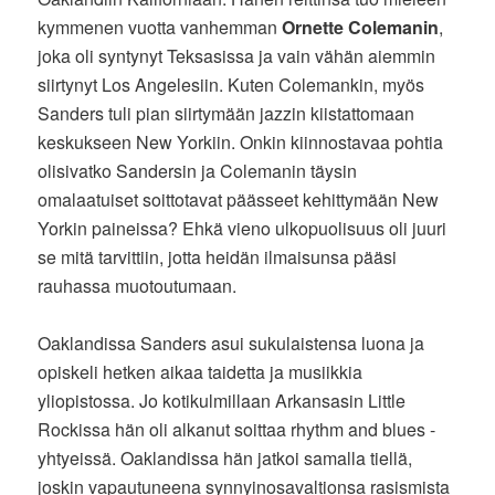
kymmenen vuotta vanhemman
Ornette Colemanin
,
joka oli syntynyt Teksasissa ja vain vähän aiemmin
siirtynyt Los Angelesiin. Kuten Colemankin, myös
Sanders tuli pian siirtymään jazzin kiistattomaan
keskukseen New Yorkiin. Onkin kiinnostavaa pohtia
olisivatko Sandersin ja Colemanin täysin
omalaatuiset soittotavat päässeet kehittymään New
Yorkin paineissa? Ehkä vieno ulkopuolisuus oli juuri
se mitä tarvittiin, jotta heidän ilmaisunsa pääsi
rauhassa muotoutumaan.
Oaklandissa Sanders asui sukulaistensa luona ja
opiskeli hetken aikaa taidetta ja musiikkia
yliopistossa. Jo kotikulmillaan Arkansasin Little
Rockissa hän oli alkanut soittaa rhythm and blues -
yhtyeissä. Oaklandissa hän jatkoi samalla tiellä,
joskin vapautuneena synnyinosavaltionsa rasismista