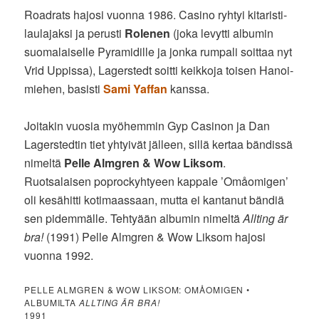
Roadrats hajosi vuonna 1986. Casino ryhtyi kitaristi-
laulajaksi ja perusti
Rolenen
(joka levytti albumin
suomalaiselle Pyramidille ja jonka rumpali soittaa nyt
Vrid Uppissa), Lagerstedt soitti keikkoja toisen Hanoi-
miehen, basisti
Sami Yaffan
kanssa.
Joitakin vuosia myöhemmin Gyp Casinon ja Dan
Lagerstedtin tiet yhtyivät jälleen, sillä kertaa bändissä
nimeltä
Pelle Almgren & Wow Liksom
.
Ruotsalaisen poprockyhtyeen kappale ’Omåomigen’
oli kesähitti kotimaassaan, mutta ei kantanut bändiä
sen pidemmälle. Tehtyään albumin nimeltä
Allting är
bra!
(1991) Pelle Almgren & Wow Liksom hajosi
vuonna 1992.
PELLE ALMGREN & WOW LIKSOM: OMÅOMIGEN •
ALBUMILTA
ALLTING ÄR BRA!
1991