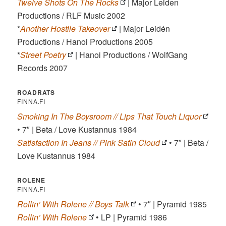
Twelve Shots On The Rocks
| Major Leiden
Productions / RLF Music 2002
*
Another Hostile Takeover
| Major Leidén
Productions / Hanoi Productions 2005
*
Street Poetry
| Hanoi Productions / WolfGang
Records 2007
ROADRATS
FINNA.FI
Smoking In The Boysroom // Lips That Touch Liquor
• 7″ | Beta / Love Kustannus 1984
Satisfaction In Jeans // Pink Satin Cloud
• 7″ | Beta /
Love Kustannus 1984
ROLENE
FINNA.FI
Rollin’ With Rolene // Boys Talk
• 7″ | Pyramid 1985
Rollin’ With Rolene
• LP | Pyramid 1986