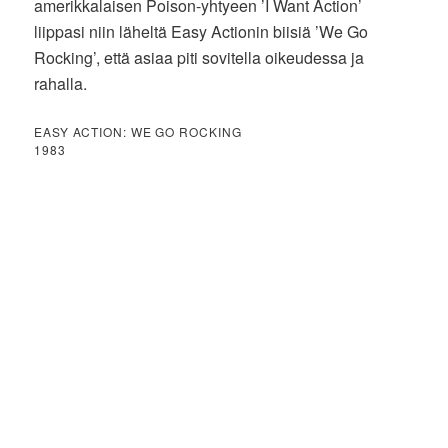
amerikkalaisen Poison-yhtyeen ’I Want Action’
liippasi niin läheltä Easy Actionin biisiä ’We Go
Rocking’, että asiaa piti sovitella oikeudessa ja
rahalla.
EASY ACTION: WE GO ROCKING
1983