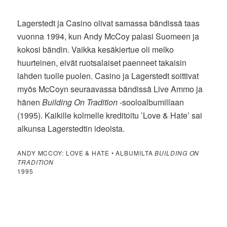
Lagerstedt ja Casino olivat samassa bändissä taas
vuonna 1994, kun Andy McCoy palasi Suomeen ja
kokosi bändin. Vaikka kesäkiertue oli melko
huurteinen, eivät ruotsalaiset paenneet takaisin
lahden tuolle puolen. Casino ja Lagerstedt soittivat
myös McCoyn seuraavassa bändissä Live Ammo ja
hänen
Building On Tradition
-sooloalbumillaan
(1995). Kaikille kolmelle kreditoitu ’Love & Hate’ sai
alkunsa Lagerstedtin ideoista.
ANDY MCCOY: LOVE & HATE • ALBUMILTA
BUILDING ON
TRADITION
1995