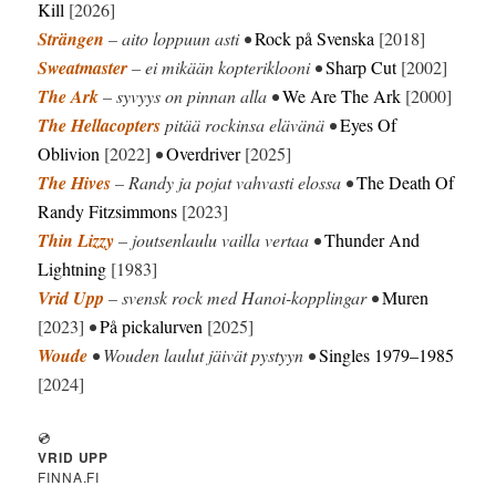
Kill
[2026]
Strängen
– aito loppuun asti •
Rock på Svenska
[2018]
Sweatmaster
– ei mikään kopteriklooni •
Sharp Cut
[2002]
The Ark
– syvyys on pinnan alla •
We Are The Ark
[2000]
The Hellacopters
pitää rockinsa elävänä •
Eyes Of
Oblivion
[2022]
•
Overdriver
[2025]
The Hives
– Randy ja pojat vahvasti elossa •
The Death Of
Randy Fitzsimmons
[2023]
Thin Lizzy
– joutsenlaulu vailla vertaa •
Thunder And
Lightning
[1983]
Vrid Upp
– svensk rock med Hanoi-kopplingar •
Muren
[2023]
•
På pickalurven
[2025]
Woude
• Wouden laulut jäivät pystyyn •
Singles 1979–1985
[2024]
💿
VRID UPP
FINNA.FI