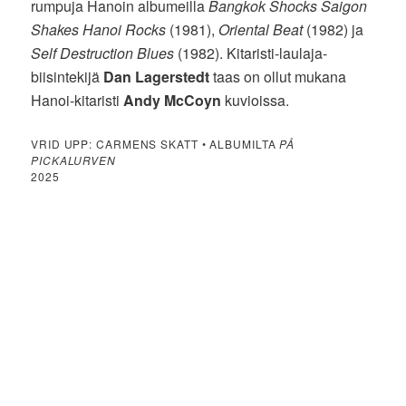
rumpuja Hanoin albumeilla
Bangkok Shocks Saigon
Shakes Hanoi Rocks
(1981),
Oriental Beat
(1982) ja
Self Destruction Blues
(1982). Kitaristi-laulaja-
biisintekijä
Dan Lagerstedt
taas on ollut mukana
Hanoi-kitaristi
Andy McCoyn
kuvioissa.
VRID UPP: CARMENS SKATT • ALBUMILTA
PÅ
PICKALURVEN
2025