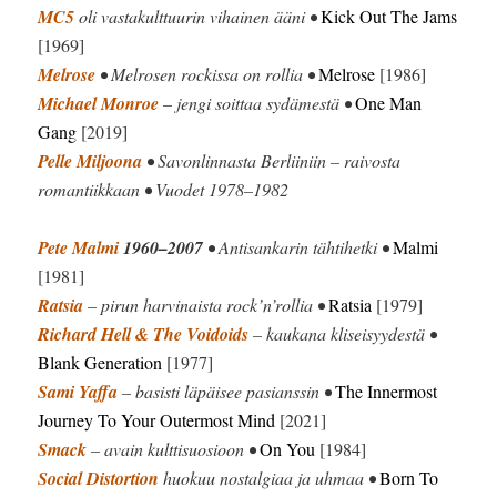
MC5
oli vastakulttuurin vihainen ääni •
Kick Out The Jams
[1969]
Melrose
• Melrosen rockissa on rollia •
Melrose
[1986]
Michael Monroe
– jengi soittaa sydämestä •
One Man
Gang
[2019]
Pelle Miljoona
• Savonlinnasta Berliiniin – raivosta
romantiikkaan • Vuodet 1978–1982
Pete Malmi
1960–2007
• Antisankarin tähtihetki •
Malmi
[1981]
Ratsia
– pirun harvinaista rock’n’rollia •
Ratsia
[1979]
Richard Hell & The Voidoids
– kaukana kliseisyydestä •
Blank Generation
[1977]
Sami Yaffa
– basisti läpäisee pasianssin •
The Innermost
Journey To Your Outermost Mind
[2021]
Smack
– avain kulttisuosioon •
On You
[1984]
Social Distortion
huokuu nostalgiaa ja uhmaa •
Born To