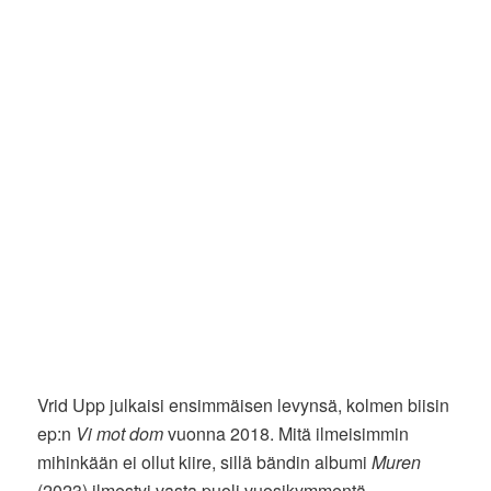
Vrid Upp julkaisi ensimmäisen levynsä, kolmen biisin
ep:n
Vi mot dom
vuonna 2018. Mitä ilmeisimmin
mihinkään ei ollut kiire, sillä bändin albumi
Muren
(2023) ilmestyi vasta puoli vuosikymmentä