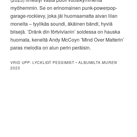
myöhemmin. Se on erinomainen punk-powerpop-
garage-rocklevy, joka jäi huomaamatta aivan liian
monelta – tyylikäs soundi, äkäinen bändi, hyviä
biisejä. ’Dränk din förtvivlanin’ soidessa on hauska
huomata, keneltä Andy McCoyn ’Mind Over Matterin’
paras melodia on alun perin peräisin.
VRID UPP: LYCKLIGT PESSIMIST • ALBUMILTA
MUREN
2023