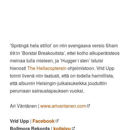
’Sprängä hela stillot’ on niin svengaava versio Sham
69:in ’Borstal Breakoutista’, ettei kolho alkuperäisteos
meinaa tulla mieleen, ja ’Hugger i sten’ istuisi
hienosti
The Hellacoptersin
ohjelmistoon. Vrid Upp
toimii livenä niin taatusti, että on todella harmillista,
että albumin Helsingin-julkaisukeikka jouduttiin
perumaan sairaustapauksen vuoksi.
Ari Väntänen |
www.arivantanen.com
Vrid Upp
|
Facebook
Bollmora Rekords
|
kotisivu