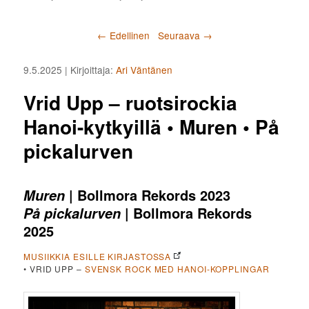
Artikkelien selaus
←
Edellinen
Seuraava
→
9.5.2025
| Kirjoittaja:
Ari Väntänen
Vrid Upp – ruotsirockia
Hanoi-kytkyillä • Muren • På
pickalurven
| Bollmora Rekords 2023
Muren
| Bollmora Rekords
På pickalurven
2025
MUSIIKKIA ESILLE KIRJASTOSSA
• VRID UPP –
SVENSK ROCK MED HANOI-KOPPLINGAR