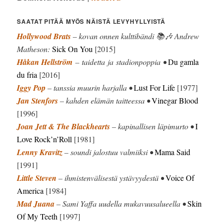
SAATAT PITÄÄ MYÖS NÄISTÄ LEVYHYLLYISTÄ
Hollywood Brats
– kovan onnen kulttibändi 📚🎶 Andrew
Matheson:
Sick On You
[2015]
Håkan Hellström
– taidetta ja stadionpoppia •
Du gamla
du fria
[2016]
Iggy Pop
– tanssia muurin harjalla •
Lust For Life
[1977]
Jan Stenfors
– kahden elämän taitteessa •
Vinegar Blood
[1996]
Joan Jett & The Blackhearts
– kapinallisen läpimurto •
I
Love Rock’n’Roll
[1981]
Lenny Kravitz
– soundi jalostuu valmiiksi •
Mama Said
[1991]
Little Steven
– ihmistenvälisestä ystävyydestä •
Voice Of
America
[1984]
Mad Juana
– Sami Yaffa uudella mukavuusalueella •
Skin
Of My Teeth
[1997]