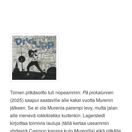
Toinen pitkäsoitto tuli nopeammin:
På pickalurven
(2025) saapui saataville alle kaksi vuotta Murenin
jälkeen. Se ei ole Murenia parempi levy, mutta jalan
alle menevä rokkikiekko kuitenkin. Lagerstedt
kirjoittaa toimivia lauluja (tällä kertaa useammin
yhdessä Casinon kanssa kuin
Murenilla
) eikä pitkälle