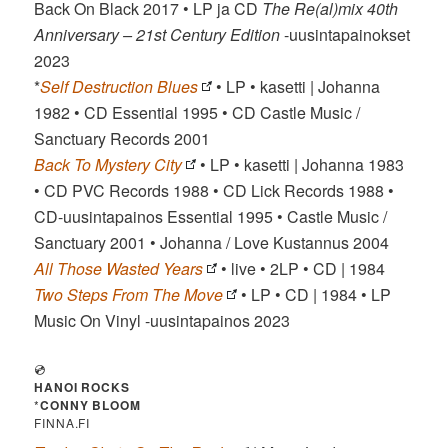
Back On Black 2017 • LP ja CD
The Re(al)mix 40th
Anniversary – 21st Century Edition
-uusintapainokset
2023
*
Self Destruction Blues
• LP • kasetti | Johanna
1982 • CD Essential 1995 • CD Castle Music /
Sanctuary Records 2001
Back To Mystery City
• LP • kasetti | Johanna 1983
• CD PVC Records 1988 • CD Lick Records 1988 •
CD-uusintapainos Essential 1995 • Castle Music /
Sanctuary 2001 • Johanna / Love Kustannus 2004
All Those Wasted Years
• live • 2LP • CD | 1984
Two Steps From The Move
• LP • CD | 1984 • LP
Music On Vinyl -uusintapainos 2023
💿
HANOI ROCKS
*
CONNY BLOOM
FINNA.FI