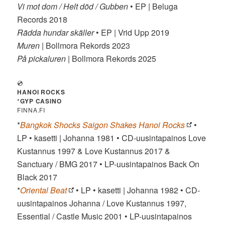
Vi mot dom / Helt död / Gubben
• EP | Beluga
Records 2018
Rädda hundar skäller
• EP | Vrid Upp 2019
Muren
| Bollmora Rekords 2023
På pickaluren
| Bollmora Rekords 2025
💿
HANOI ROCKS
*
GYP CASINO
FINNA.FI
*
Bangkok Shocks Saigon Shakes Hanoi Rocks
•
LP • kasetti | Johanna 1981 • CD-uusintapainos Love
Kustannus 1997 & Love Kustannus 2017 &
Sanctuary / BMG 2017 • LP-uusintapainos Back On
Black 2017
*
Oriental Beat
• LP • kasetti | Johanna 1982 • CD-
uusintapainos Johanna / Love Kustannus 1997,
Essential / Castle Music 2001 • LP-uusintapainos