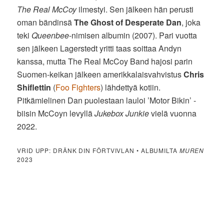
The Real McCoy
ilmestyi. Sen jälkeen hän perusti
oman bändinsä
The Ghost of Desperate Dan
, joka
teki
Queenbee
-nimisen albumin (2007). Pari vuotta
sen jälkeen Lagerstedt yritti taas soittaa Andyn
kanssa, mutta The Real McCoy Band hajosi parin
Suomen-keikan jälkeen amerikkalaisvahvistus
Chris
Shiflettin
(
Foo Fighters
) lähdettyä kotiin.
Pitkämielinen Dan puolestaan lauloi ’Motor Bikin’ -
biisin McCoyn levyllä
Jukebox Junkie
vielä vuonna
2022.
VRID UPP: DRÄNK DIN FÖRTVIVLAN • ALBUMILTA
MUREN
2023