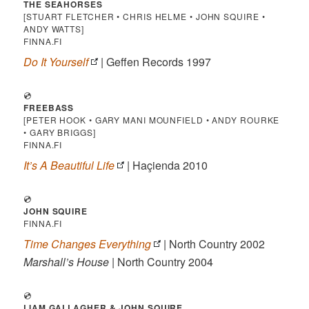
THE SEAHORSES
[STUART FLETCHER • CHRIS HELME • JOHN SQUIRE •
ANDY WATTS]
FINNA.FI
Do It Yourself
| Geffen Records 1997
💿
FREEBASS
[PETER HOOK • GARY MANI MOUNFIELD • ANDY ROURKE
• GARY BRIGGS]
FINNA.FI
It’s A Beautiful Life
| Haçienda 2010
💿
JOHN SQUIRE
FINNA.FI
Time Changes Everything
| North Country 2002
Marshall’s House
| North Country 2004
💿
LIAM GALLAGHER & JOHN SQUIRE