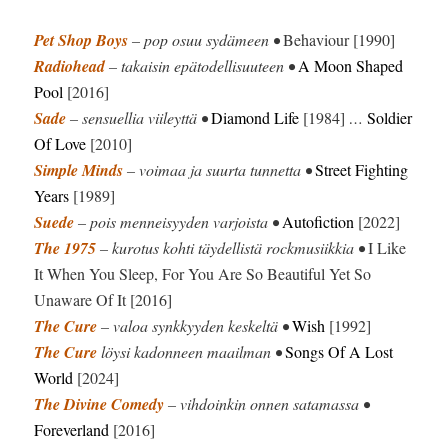
Pet Shop Boys
– pop osuu sydämeen •
Behaviour [1990]
Radiohead
– takaisin epätodellisuuteen •
A Moon Shaped
Pool
[2016]
Sade
– sensuellia viileyttä •
Diamond Life
[1984]
…
Soldier
Of Love
[2010]
Simple Minds
– voimaa ja suurta tunnetta •
Street Fighting
Years
[1989]
Suede
– pois menneisyyden varjoista •
Autofiction
[2022]
The 1975
– kurotus kohti täydellistä rockmusiikkia •
I Like
It When You Sleep, For You Are So Beautiful Yet So
Unaware Of It [2016]
The Cure
– valoa synkkyyden keskeltä •
Wish
[1992]
The Cure
löysi kadonneen maailman •
Songs Of A Lost
World
[2024]
The Divine Comedy
– vihdoinkin onnen satamassa •
Foreverland
[2016]