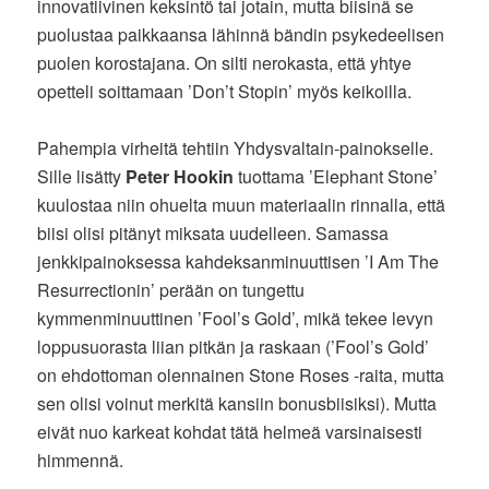
innovatiivinen keksintö tai jotain, mutta biisinä se
puolustaa paikkaansa lähinnä bändin psykedeelisen
puolen korostajana. On silti nerokasta, että yhtye
opetteli soittamaan ’Don’t Stopin’ myös keikoilla.
Pahempia virheitä tehtiin Yhdysvaltain-painokselle.
Sille lisätty
Peter Hookin
tuottama ’Elephant Stone’
kuulostaa niin ohuelta muun materiaalin rinnalla, että
biisi olisi pitänyt miksata uudelleen. Samassa
jenkkipainoksessa kahdeksanminuuttisen ’I Am The
Resurrectionin’ perään on tungettu
kymmenminuuttinen ’Fool’s Gold’, mikä tekee levyn
loppusuorasta liian pitkän ja raskaan (’Fool’s Gold’
on ehdottoman olennainen Stone Roses -raita, mutta
sen olisi voinut merkitä kansiin bonusbiisiksi). Mutta
eivät nuo karkeat kohdat tätä helmeä varsinaisesti
himmennä.