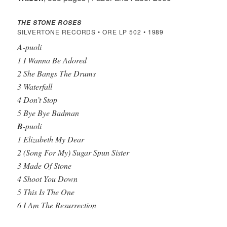
THE STONE ROSES
SILVERTONE RECORDS • ORE LP 502 • 1989
A
-puoli
1 I Wanna Be Adored
2 She Bangs The Drums
3 Waterfall
4 Don’t Stop
5 Bye Bye Badman
B
-puoli
1 Elizabeth My Dear
2 (Song For My) Sugar Spun Sister
3 Made Of Stone
4 Shoot You Down
5 This Is The One
6 I Am The Resurrection