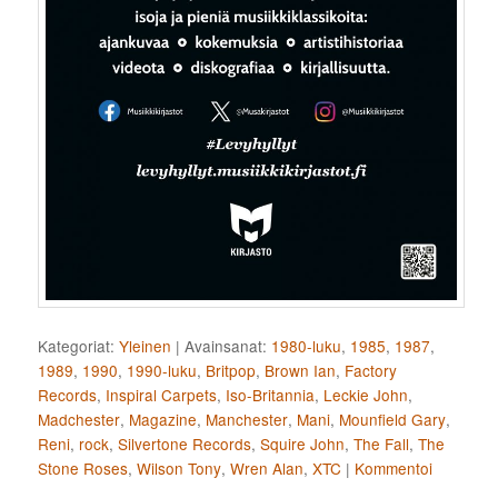
Kategoriat:
Yleinen
|
Avainsanat:
1980-luku
,
1985
,
1987
,
1989
,
1990
,
1990-luku
,
Britpop
,
Brown Ian
,
Factory
Records
,
Inspiral Carpets
,
Iso-Britannia
,
Leckie John
,
Madchester
,
Magazine
,
Manchester
,
Mani
,
Mounfield Gary
,
Reni
,
rock
,
Silvertone Records
,
Squire John
,
The Fall
,
The
Stone Roses
,
Wilson Tony
,
Wren Alan
,
XTC
|
Kommentoi