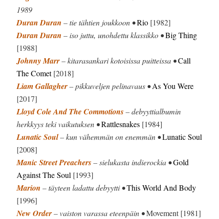
1989
Duran Duran
– tie tähtien joukkoon •
Rio
[1982]
Duran Duran
– iso juttu, unohdettu klassikko •
Big Thing
[1988]
Johnny Marr
– kitarasankari kotoisissa puitteissa •
Call
The Comet
[2018]
Liam Gallagher
– pikkuveljen pelinavaus •
As You Were
[2017]
Lloyd Cole And The Commotions
– debyyttialbumin
herkkyys teki vaikutuksen •
Rattlesnakes
[1984]
Lunatic Soul
– kun vähemmän on enemmän •
Lunatic Soul
[2008]
Manic Street Preachers
– sielukasta indierockia •
Gold
Against The Soul
[1993]
Marion
– täyteen ladattu debyytti •
This World And Body
[1996]
New Order
– vaiston varassa eteenpäin •
Movement [1981]