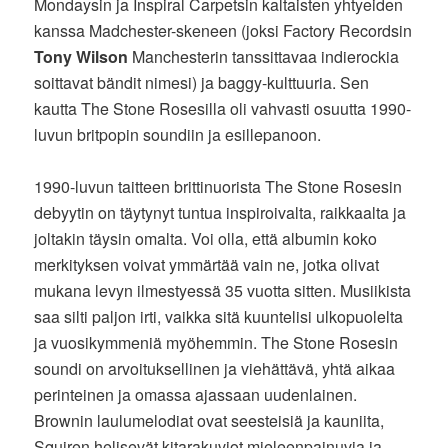
Mondaysin ja Inspiral Carpetsin kaltaisten yhtyeiden
kanssa Madchester-skeneen (joksi Factory Recordsin
Tony Wilson
Manchesterin tanssittavaa indierockia
soittavat bändit nimesi) ja baggy-kulttuuria. Sen
kautta The Stone Rosesilla oli vahvasti osuutta 1990-
luvun britpopin soundiin ja esillepanoon.
1990-luvun taitteen brittinuorista The Stone Rosesin
debyytin on täytynyt tuntua inspiroivalta, raikkaalta ja
joltakin täysin omalta. Voi olla, että albumin koko
merkityksen voivat ymmärtää vain ne, jotka olivat
mukana levyn ilmestyessä 35 vuotta sitten. Musiikista
saa silti paljon irti, vaikka sitä kuuntelisi ulkopuolelta
ja vuosikymmeniä myöhemmin. The Stone Rosesin
soundi on arvoituksellinen ja viehättävä, yhtä aikaa
perinteinen ja omassa ajassaan uudenlainen.
Brownin laulumelodiat ovat seesteisiä ja kauniita,
Squiren helisevät kitarakuviot mieleenpainuvia ja