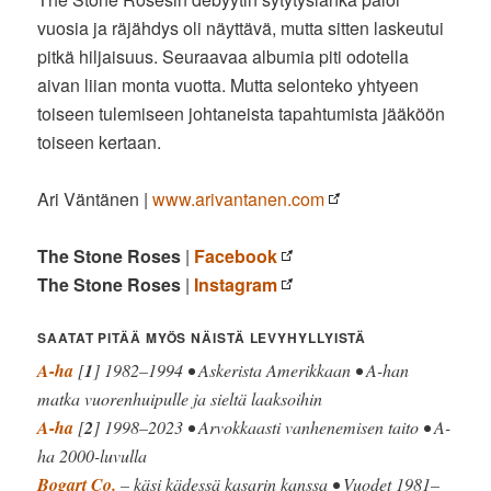
vuosia ja räjähdys oli näyttävä, mutta sitten laskeutui
pitkä hiljaisuus. Seuraavaa albumia piti odotella
aivan liian monta vuotta. Mutta selonteko yhtyeen
toiseen tulemiseen johtaneista tapahtumista jääköön
toiseen kertaan.
Ari Väntänen |
www.arivantanen.com
The Stone Roses
|
Facebook
The Stone Roses
|
Instagram
SAATAT PITÄÄ MYÖS NÄISTÄ LEVYHYLLYISTÄ
A-ha
[
1
] 1982–1994 • Askerista Amerikkaan • A-han
matka vuorenhuipulle ja sieltä laaksoihin
A-ha
[
2
] 1998–2023 • Arvokkaasti vanhenemisen taito • A-
ha 2000-luvulla
Bogart Co.
– käsi kädessä kasarin kanssa • Vuodet 1981–