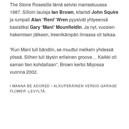
The Stone Rosesille tämä selvisi marraskuussa
1987. Silloin laulaja
Ian Brown
, kitaristi
John Squire
ja rumpali
Alan
”
Reni
”
Wren
pyysivät yhtyeensä
basistiksi
Gary
”
Mani
”
Mounfieldin
. Ja nyt, vuosien
hakemisen jälkeen, treenikämpän ilmassa oli taikaa.
”Kun Mani tuli bändiin, se muuttui melkein yhdessä
yössä. Siihen tuli täysin erilainen groove… Kaikki oli
saman tien kohdallaan”, Brown kertoi
Mojossa
vuonna 2002.
I WANNA BE ADORED • ALKUPERÄINEN VERSIO
GARAGE
FLOWER
-LEVYLTÄ.