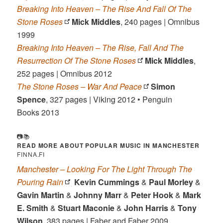
Breaking Into Heaven – The Rise And Fall Of The
Stone Roses
Mick Middles
, 240 pages | Omnibus
1999
Breaking Into Heaven – The Rise, Fall And The
Resurrection Of The Stone Roses
Mick Middles
,
252 pages | Omnibus 2012
The Stone Roses – War And Peace
Simon
Spence
, 327 pages | Viking 2012 • Penguin
Books 2013
📷📚
READ MORE ABOUT
POPULAR MUSIC IN MANCHESTER
FINNA.FI
Manchester – Looking For The Light Through The
Pouring Rain
Kevin Cummings
&
Paul Morley
&
Gavin Martin
&
Johnny Marr
&
Peter Hook
&
Mark
E. Smith
&
Stuart Maconie
&
John Harris
&
Tony
Wilson
, 383 pages | Faber and Faber 2009