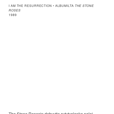
I AM THE RESURRECTION • ALBUMILTA
THE STONE
ROSES
1989
The Stone Rosesin debyytin sytytyslanka paloi