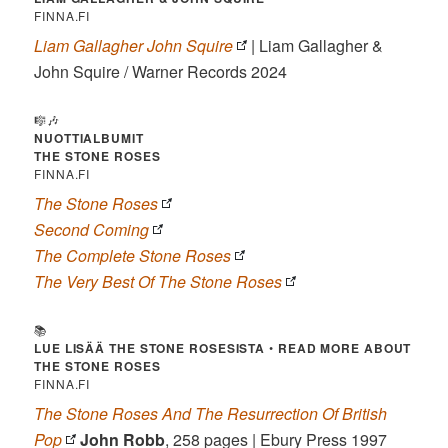
FINNA.FI
Liam Gallagher John Squire
| Liam Gallagher &
John Squire / Warner Records 2024
🎼🎶
NUOTTIALBUMIT
THE STONE ROSES
FINNA.FI
The Stone Roses
Second Coming
The Complete Stone Roses
The Very Best Of The Stone Roses
📚
LUE LISÄÄ THE STONE ROSESISTA
•
READ MORE ABOUT
THE STONE ROSES
FINNA.FI
The Stone Roses And The Resurrection Of British
Pop
John Robb
, 258 pages | Ebury Press 1997