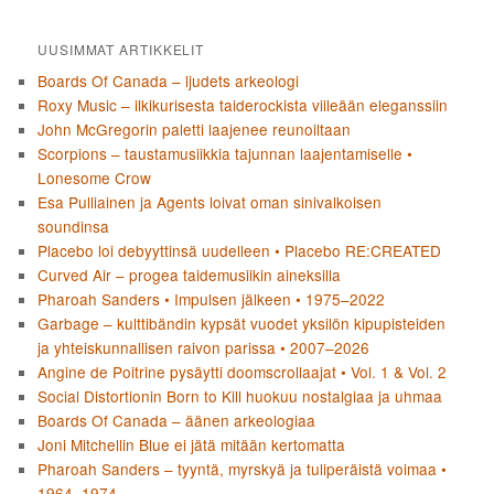
UUSIMMAT ARTIKKELIT
Boards Of Canada – ljudets arkeologi
Roxy Music – ilkikurisesta taiderockista viileään eleganssiin
John McGregorin paletti laajenee reunoiltaan
Scorpions – taustamusiikkia tajunnan laajentamiselle •
Lonesome Crow
Esa Pulliainen ja Agents loivat oman sinivalkoisen
soundinsa
Placebo loi debyyttinsä uudelleen • Placebo RE:CREATED
Curved Air – progea taidemusiikin aineksilla
Pharoah Sanders • Impulsen jälkeen • 1975–2022
Garbage – kulttibändin kypsät vuodet yksilön kipupisteiden
ja yhteiskunnallisen raivon parissa • 2007–2026
Angine de Poitrine pysäytti doomscrollaajat • Vol. 1 & Vol. 2
Social Distortionin Born to Kill huokuu nostalgiaa ja uhmaa
Boards Of Canada – äänen arkeologiaa
Joni Mitchellin Blue ei jätä mitään kertomatta
Pharoah Sanders – tyyntä, myrskyä ja tuliperäistä voimaa •
1964–1974