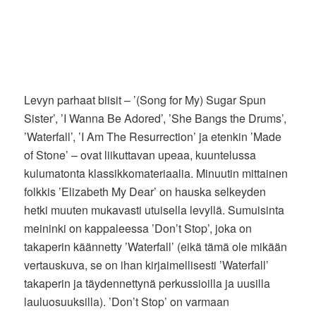
Levyn parhaat biisit – ’(Song for My) Sugar Spun
Sister’, ’I Wanna Be Adored’, ’She Bangs the Drums’,
’Waterfall’, ’I Am The Resurrection’ ja etenkin ’Made
of Stone’ – ovat liikuttavan upeaa, kuuntelussa
kulumatonta klassikkomateriaalia. Minuutin mittainen
folkkis ’Elizabeth My Dear’ on hauska selkeyden
hetki muuten mukavasti utuisella levyllä. Sumuisinta
meininki on kappaleessa ’Don’t Stop’, joka on
takaperin käännetty ’Waterfall’ (eikä tämä ole mikään
vertauskuva, se on ihan kirjaimellisesti ’Waterfall’
takaperin ja täydennettynä perkussioilla ja uusilla
lauluosuuksilla). ’Don’t Stop’ on varmaan