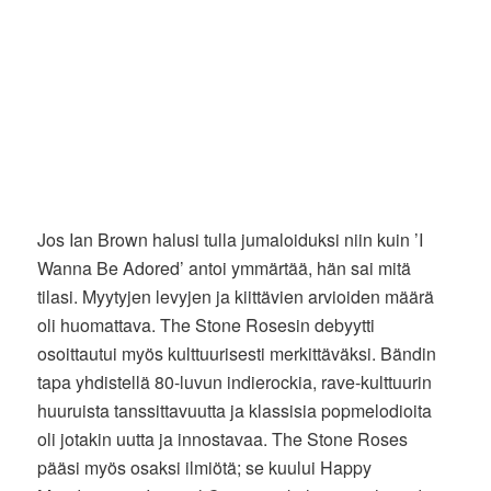
Jos Ian Brown halusi tulla jumaloiduksi niin kuin ’I
Wanna Be Adored’ antoi ymmärtää, hän sai mitä
tilasi. Myytyjen levyjen ja kiittävien arvioiden määrä
oli huomattava. The Stone Rosesin debyytti
osoittautui myös kulttuurisesti merkittäväksi. Bändin
tapa yhdistellä 80-luvun indierockia, rave-kulttuurin
huuruista tanssittavuutta ja klassisia popmelodioita
oli jotakin uutta ja innostavaa. The Stone Roses
pääsi myös osaksi ilmiötä; se kuului Happy