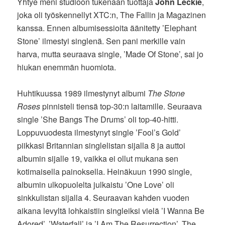
Yhtye meni studioon tukenaan tuottaja
John Leckie
,
joka oli työskennellyt XTC:n, The Fallin ja Magazinen
kanssa. Ennen albumisessioita äänitetty ’Elephant
Stone’ ilmestyi singlenä. Sen pani merkille vain
harva, mutta seuraava single, ’Made Of Stone’, sai jo
hiukan enemmän huomiota.
Huhtikuussa 1989 ilmestynyt albumi
The Stone
Roses
pinnisteli tiensä top-30:n laitamille. Seuraava
single ’She Bangs The Drums’ oli top-40-hitti.
Loppuvuodesta ilmestynyt single ’Fool’s Gold’
piikkasi Britannian singlelistan sijalla 8 ja auttoi
albumin sijalle 19, vaikka ei ollut mukana sen
kotimaisella painoksella. Heinäkuun 1990 single,
albumin ulkopuolelta julkaistu ’One Love’ oli
sinkkulistan sijalla 4. Seuraavan kahden vuoden
aikana levyltä lohkaistiin singleiksi vielä ’I Wanna Be
Adored’, ’Waterfall’ ja ’I Am The Resurrection’. The