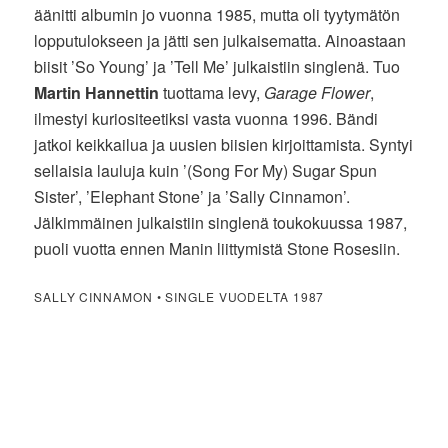
äänitti albumin jo vuonna 1985, mutta oli tyytymätön
lopputulokseen ja jätti sen julkaisematta. Ainoastaan
biisit ’So Young’ ja ’Tell Me’ julkaistiin singlenä. Tuo
Martin Hannettin
tuottama levy,
Garage Flower
,
ilmestyi kuriositeetiksi vasta vuonna 1996. Bändi
jatkoi keikkailua ja uusien biisien kirjoittamista. Syntyi
sellaisia lauluja kuin ’(Song For My) Sugar Spun
Sister’, ’Elephant Stone’ ja ’Sally Cinnamon’.
Jälkimmäinen julkaistiin singlenä toukokuussa 1987,
puoli vuotta ennen Manin liittymistä Stone Rosesiin.
SALLY CINNAMON • SINGLE VUODELTA 1987