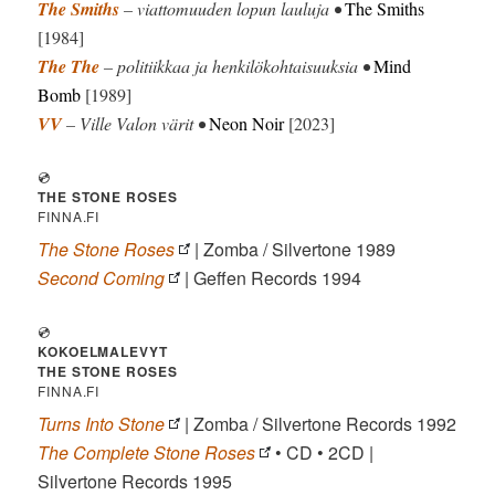
The Smiths
– viattomuuden lopun lauluja •
The Smiths
[1984]
The The
– politiikkaa ja henkilökohtaisuuksia •
Mind
Bomb
[1989]
VV
– Ville Valon värit •
Neon Noir
[2023]
💿
THE STONE ROSES
FINNA.FI
The Stone Roses
| Zomba / Silvertone 1989
Second Coming
| Geffen Records 1994
💿
KOKOELMALEVYT
THE STONE ROSES
FINNA.FI
Turns Into Stone
| Zomba / Silvertone Records 1992
The Complete Stone Roses
• CD • 2CD |
Silvertone Records 1995