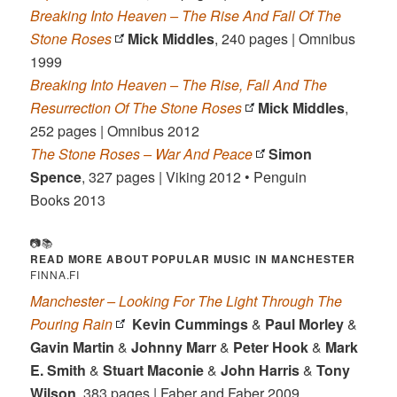
Breaking Into Heaven – The Rise And Fall Of The
Stone Roses
Mick Middles
, 240 pages | Omnibus
1999
Breaking Into Heaven – The Rise, Fall And The
Resurrection Of The Stone Roses
Mick Middles
,
252 pages | Omnibus 2012
The Stone Roses – War And Peace
Simon
Spence
, 327 pages | Viking 2012 • Penguin
Books 2013
📷📚
READ MORE ABOUT
POPULAR MUSIC IN MANCHESTER
FINNA.FI
Manchester – Looking For The Light Through The
Pouring Rain
Kevin Cummings
&
Paul Morley
&
Gavin Martin
&
Johnny Marr
&
Peter Hook
&
Mark
E. Smith
&
Stuart Maconie
&
John Harris
&
Tony
Wilson
, 383 pages | Faber and Faber 2009