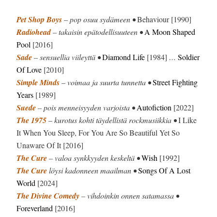
Pet Shop Boys
– pop osuu sydämeen •
Behaviour [1990]
Radiohead
– takaisin epätodellisuuteen •
A Moon Shaped
Pool
[2016]
Sade
– sensuellia viileyttä •
Diamond Life
[1984]
…
Soldier
Of Love
[2010]
Simple Minds
– voimaa ja suurta tunnetta •
Street Fighting
Years
[1989]
Suede
– pois menneisyyden varjoista •
Autofiction
[2022]
The 1975
– kurotus kohti täydellistä rockmusiikkia •
I Like
It When You Sleep, For You Are So Beautiful Yet So
Unaware Of It [2016]
The Cure
– valoa synkkyyden keskeltä •
Wish
[1992]
The Cure
löysi kadonneen maailman •
Songs Of A Lost
World
[2024]
The Divine Comedy
– vihdoinkin onnen satamassa •
Foreverland
[2016]