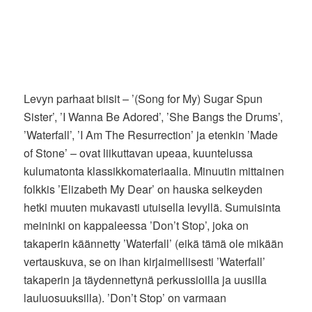
Levyn parhaat biisit – ’(Song for My) Sugar Spun
Sister’, ’I Wanna Be Adored’, ’She Bangs the Drums’,
’Waterfall’, ’I Am The Resurrection’ ja etenkin ’Made
of Stone’ – ovat liikuttavan upeaa, kuuntelussa
kulumatonta klassikkomateriaalia. Minuutin mittainen
folkkis ’Elizabeth My Dear’ on hauska selkeyden
hetki muuten mukavasti utuisella levyllä. Sumuisinta
meininki on kappaleessa ’Don’t Stop’, joka on
takaperin käännetty ’Waterfall’ (eikä tämä ole mikään
vertauskuva, se on ihan kirjaimellisesti ’Waterfall’
takaperin ja täydennettynä perkussioilla ja uusilla
lauluosuuksilla). ’Don’t Stop’ on varmaan