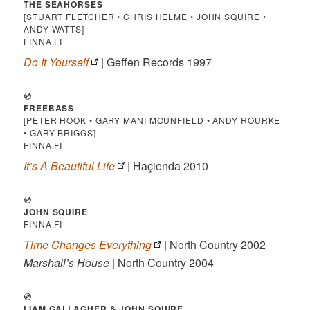
THE SEAHORSES
[STUART FLETCHER • CHRIS HELME • JOHN SQUIRE •
ANDY WATTS]
FINNA.FI
Do It Yourself
| Geffen Records 1997
💿
FREEBASS
[PETER HOOK • GARY MANI MOUNFIELD • ANDY ROURKE
• GARY BRIGGS]
FINNA.FI
It’s A Beautiful Life
| Haçienda 2010
💿
JOHN SQUIRE
FINNA.FI
Time Changes Everything
| North Country 2002
Marshall’s House
| North Country 2004
💿
LIAM GALLAGHER & JOHN SQUIRE