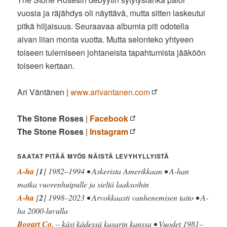
vuosia ja räjähdys oli näyttävä, mutta sitten laskeutui
pitkä hiljaisuus. Seuraavaa albumia piti odotella
aivan liian monta vuotta. Mutta selonteko yhtyeen
toiseen tulemiseen johtaneista tapahtumista jääköön
toiseen kertaan.
Ari Väntänen |
www.arivantanen.com
The Stone Roses
|
Facebook
The Stone Roses
|
Instagram
SAATAT PITÄÄ MYÖS NÄISTÄ LEVYHYLLYISTÄ
A-ha
[
1
] 1982–1994 • Askerista Amerikkaan • A-han
matka vuorenhuipulle ja sieltä laaksoihin
A-ha
[
2
] 1998–2023 • Arvokkaasti vanhenemisen taito • A-
ha 2000-luvulla
Bogart Co.
– käsi kädessä kasarin kanssa • Vuodet 1981–