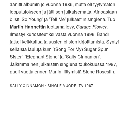
äänitti albumin jo vuonna 1985, mutta oli tyytymätön
lopputulokseen ja jätti sen julkaisematta. Ainoastaan
biisit ’So Young’ ja ’Tell Me’ julkaistiin singlenä. Tuo
Martin Hannettin
tuottama levy,
Garage Flower
,
ilmestyi kuriositeetiksi vasta vuonna 1996. Bändi
jatkoi keikkailua ja uusien biisien kirjoittamista. Syntyi
sellaisia lauluja kuin ’(Song For My) Sugar Spun
Sister’, ’Elephant Stone’ ja ’Sally Cinnamon’.
Jälkimmäinen julkaistiin singlenä toukokuussa 1987,
puoli vuotta ennen Manin liittymistä Stone Rosesiin.
SALLY CINNAMON • SINGLE VUODELTA 1987