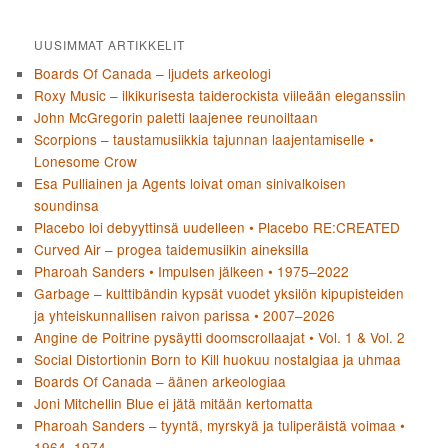
UUSIMMAT ARTIKKELIT
Boards Of Canada – ljudets arkeologi
Roxy Music – ilkikurisesta taiderockista viileään eleganssiin
John McGregorin paletti laajenee reunoiltaan
Scorpions – taustamusiikkia tajunnan laajentamiselle •
Lonesome Crow
Esa Pulliainen ja Agents loivat oman sinivalkoisen
soundinsa
Placebo loi debyyttinsä uudelleen • Placebo RE:CREATED
Curved Air – progea taidemusiikin aineksilla
Pharoah Sanders • Impulsen jälkeen • 1975–2022
Garbage – kulttibändin kypsät vuodet yksilön kipupisteiden
ja yhteiskunnallisen raivon parissa • 2007–2026
Angine de Poitrine pysäytti doomscrollaajat • Vol. 1 & Vol. 2
Social Distortionin Born to Kill huokuu nostalgiaa ja uhmaa
Boards Of Canada – äänen arkeologiaa
Joni Mitchellin Blue ei jätä mitään kertomatta
Pharoah Sanders – tyyntä, myrskyä ja tuliperäistä voimaa •
1964–1974