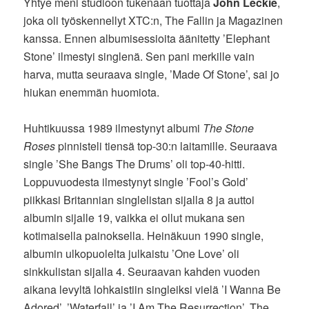
Yhtye meni studioon tukenaan tuottaja
John Leckie
,
joka oli työskennellyt XTC:n, The Fallin ja Magazinen
kanssa. Ennen albumisessioita äänitetty ’Elephant
Stone’ ilmestyi singlenä. Sen pani merkille vain
harva, mutta seuraava single, ’Made Of Stone’, sai jo
hiukan enemmän huomiota.
Huhtikuussa 1989 ilmestynyt albumi
The Stone
Roses
pinnisteli tiensä top-30:n laitamille. Seuraava
single ’She Bangs The Drums’ oli top-40-hitti.
Loppuvuodesta ilmestynyt single ’Fool’s Gold’
piikkasi Britannian singlelistan sijalla 8 ja auttoi
albumin sijalle 19, vaikka ei ollut mukana sen
kotimaisella painoksella. Heinäkuun 1990 single,
albumin ulkopuolelta julkaistu ’One Love’ oli
sinkkulistan sijalla 4. Seuraavan kahden vuoden
aikana levyltä lohkaistiin singleiksi vielä ’I Wanna Be
Adored’, ’Waterfall’ ja ’I Am The Resurrection’. The