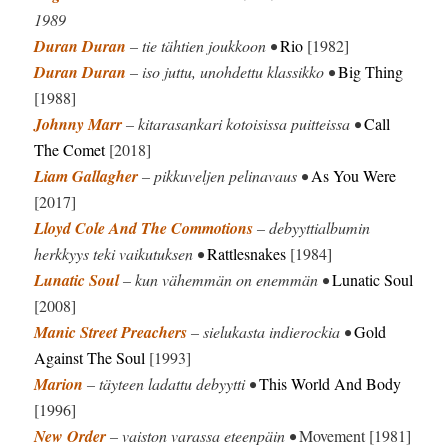
1989
Duran Duran
– tie tähtien joukkoon •
Rio
[1982]
Duran Duran
– iso juttu, unohdettu klassikko •
Big Thing
[1988]
Johnny Marr
– kitarasankari kotoisissa puitteissa •
Call
The Comet
[2018]
Liam Gallagher
– pikkuveljen pelinavaus •
As You Were
[2017]
Lloyd Cole And The Commotions
– debyyttialbumin
herkkyys teki vaikutuksen •
Rattlesnakes
[1984]
Lunatic Soul
– kun vähemmän on enemmän •
Lunatic Soul
[2008]
Manic Street Preachers
– sielukasta indierockia •
Gold
Against The Soul
[1993]
Marion
– täyteen ladattu debyytti •
This World And Body
[1996]
New Order
– vaiston varassa eteenpäin •
Movement [1981]