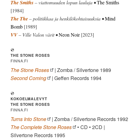
The Smiths
– viattomuuden lopun lauluja •
The Smiths
[1984]
The The
– politiikkaa ja henkilökohtaisuuksia •
Mind
Bomb
[1989]
VV
– Ville Valon värit •
Neon Noir
[2023]
💿
THE STONE ROSES
FINNA.FI
The Stone Roses
| Zomba / Silvertone 1989
Second Coming
| Geffen Records 1994
💿
KOKOELMALEVYT
THE STONE ROSES
FINNA.FI
Turns Into Stone
| Zomba / Silvertone Records 1992
The Complete Stone Roses
• CD • 2CD |
Silvertone Records 1995