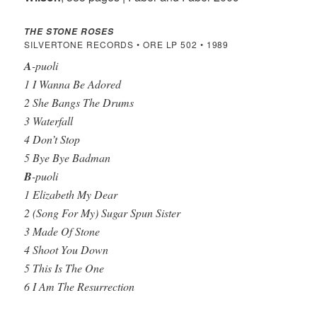
THE STONE ROSES
SILVERTONE RECORDS • ORE LP 502 • 1989
A
-puoli
1 I Wanna Be Adored
2 She Bangs The Drums
3 Waterfall
4 Don’t Stop
5 Bye Bye Badman
B
-puoli
1 Elizabeth My Dear
2 (Song For My) Sugar Spun Sister
3 Made Of Stone
4 Shoot You Down
5 This Is The One
6 I Am The Resurrection