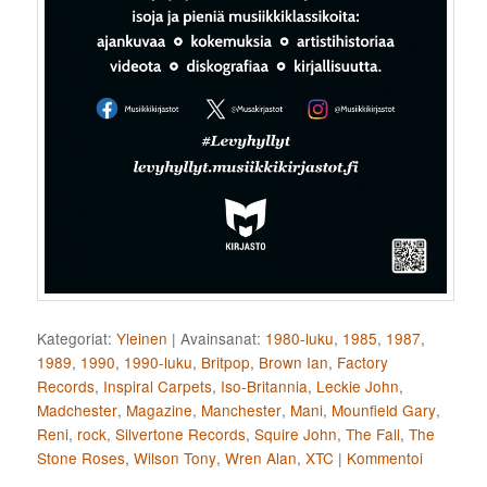
Kategoriat:
Yleinen
|
Avainsanat:
1980-luku
,
1985
,
1987
,
1989
,
1990
,
1990-luku
,
Britpop
,
Brown Ian
,
Factory
Records
,
Inspiral Carpets
,
Iso-Britannia
,
Leckie John
,
Madchester
,
Magazine
,
Manchester
,
Mani
,
Mounfield Gary
,
Reni
,
rock
,
Silvertone Records
,
Squire John
,
The Fall
,
The
Stone Roses
,
Wilson Tony
,
Wren Alan
,
XTC
|
Kommentoi