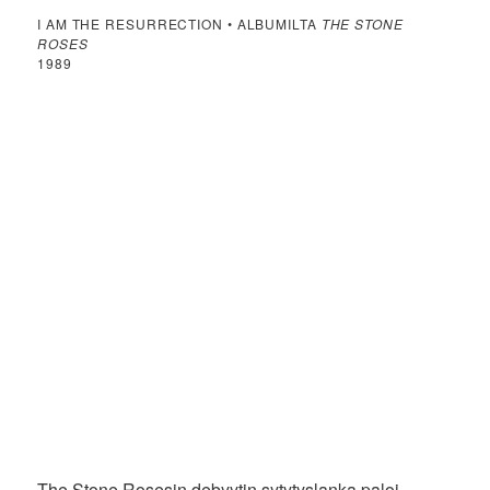
I AM THE RESURRECTION • ALBUMILTA
THE STONE
ROSES
1989
The Stone Rosesin debyytin sytytyslanka paloi