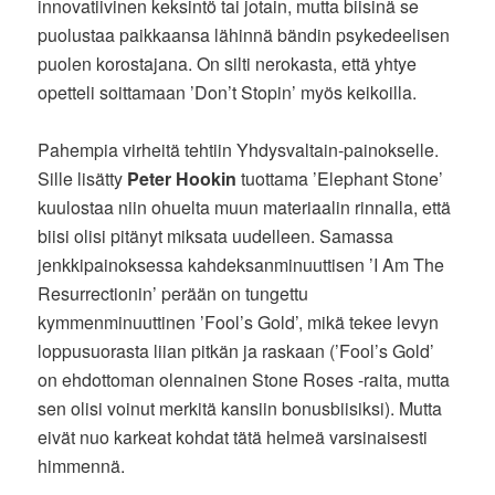
innovatiivinen keksintö tai jotain, mutta biisinä se
puolustaa paikkaansa lähinnä bändin psykedeelisen
puolen korostajana. On silti nerokasta, että yhtye
opetteli soittamaan ’Don’t Stopin’ myös keikoilla.
Pahempia virheitä tehtiin Yhdysvaltain-painokselle.
Sille lisätty
Peter Hookin
tuottama ’Elephant Stone’
kuulostaa niin ohuelta muun materiaalin rinnalla, että
biisi olisi pitänyt miksata uudelleen. Samassa
jenkkipainoksessa kahdeksanminuuttisen ’I Am The
Resurrectionin’ perään on tungettu
kymmenminuuttinen ’Fool’s Gold’, mikä tekee levyn
loppusuorasta liian pitkän ja raskaan (’Fool’s Gold’
on ehdottoman olennainen Stone Roses -raita, mutta
sen olisi voinut merkitä kansiin bonusbiisiksi). Mutta
eivät nuo karkeat kohdat tätä helmeä varsinaisesti
himmennä.