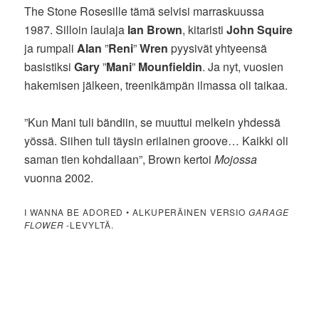
The Stone Rosesille tämä selvisi marraskuussa
1987. Silloin laulaja
Ian Brown
, kitaristi
John Squire
ja rumpali
Alan
”
Reni
”
Wren
pyysivät yhtyeensä
basistiksi
Gary
”
Mani
”
Mounfieldin
. Ja nyt, vuosien
hakemisen jälkeen, treenikämpän ilmassa oli taikaa.
”Kun Mani tuli bändiin, se muuttui melkein yhdessä
yössä. Siihen tuli täysin erilainen groove… Kaikki oli
saman tien kohdallaan”, Brown kertoi
Mojossa
vuonna 2002.
I WANNA BE ADORED • ALKUPERÄINEN VERSIO
GARAGE
FLOWER
-LEVYLTÄ.