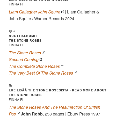
FINNA.FI
Liam Gallagher John Squire
| Liam Gallagher &
John Squire / Warner Records 2024
🎼🎶
NUOTTIALBUMIT
THE STONE ROSES
FINNA.FI
The Stone Roses
Second Coming
The Complete Stone Roses
The Very Best Of The Stone Roses
📚
LUE LISÄÄ THE STONE ROSESISTA
•
READ MORE ABOUT
THE STONE ROSES
FINNA.FI
The Stone Roses And The Resurrection Of British
Pop
John Robb
, 258 pages | Ebury Press 1997