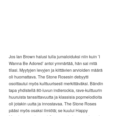
Jos Ian Brown halusi tulla jumaloiduksi niin kuin ’I
Wanna Be Adored’ antoi ymmärtää, hän sai mitä
tilasi. Myytyjen levyjen ja kiittävien arvioiden määrä
oli huomattava. The Stone Rosesin debyytti
osoittautui myös kulttuurisesti merkittäväksi. Bändin
tapa yhdistellä 80-luvun indierockia, rave-kulttuurin
huuruista tanssittavuutta ja klassisia popmelodioita
oli jotakin uutta ja innostavaa. The Stone Roses
pääsi myös osaksi ilmiötä; se kuului Happy