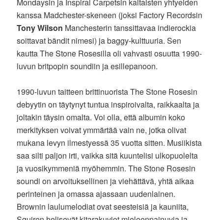
Mondaysin ja Inspiral Carpetsin kaltaisten yhtyeiden
kanssa Madchester-skeneen (joksi Factory Recordsin
Tony Wilson
Manchesterin tanssittavaa indierockia
soittavat bändit nimesi) ja baggy-kulttuuria. Sen
kautta The Stone Rosesilla oli vahvasti osuutta 1990-
luvun britpopin soundiin ja esillepanoon.
1990-luvun taitteen brittinuorista The Stone Rosesin
debyytin on täytynyt tuntua inspiroivalta, raikkaalta ja
joltakin täysin omalta. Voi olla, että albumin koko
merkityksen voivat ymmärtää vain ne, jotka olivat
mukana levyn ilmestyessä 35 vuotta sitten. Musiikista
saa silti paljon irti, vaikka sitä kuuntelisi ulkopuolelta
ja vuosikymmeniä myöhemmin. The Stone Rosesin
soundi on arvoituksellinen ja viehättävä, yhtä aikaa
perinteinen ja omassa ajassaan uudenlainen.
Brownin laulumelodiat ovat seesteisiä ja kauniita,
Squiren helisevät kitarakuviot mieleenpainuvia ja