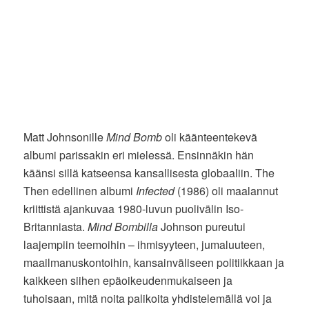
Matt Johnsonille
Mind Bomb
oli käänteentekevä
albumi parissakin eri mielessä. Ensinnäkin hän
käänsi sillä katseensa kansallisesta globaaliin. The
Then edellinen albumi
Infected
(1986) oli maalannut
kriittistä ajankuvaa 1980-luvun puolivälin Iso-
Britanniasta.
Mind Bombilla
Johnson pureutui
laajempiin teemoihin – ihmisyyteen, jumaluuteen,
maailmanuskontoihin, kansainväliseen politiikkaan ja
kaikkeen siihen epäoikeudenmukaiseen ja
tuhoisaan, mitä noita palikoita yhdistelemällä voi ja