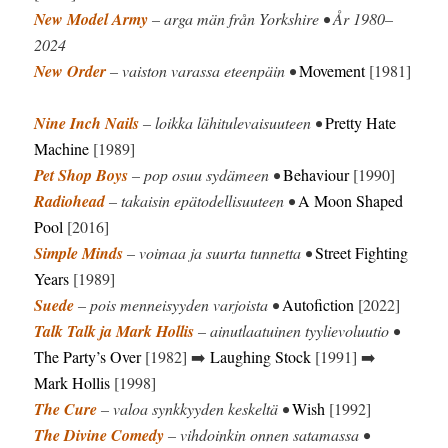
New Model Army
– arga män från Yorkshire • År 1980–
2024
New Order
– vaiston varassa eteenpäin •
Movement
[1981]
Nine Inch Nails
– loikka lähitulevaisuuteen •
Pretty Hate
Machine
[1989]
Pet Shop Boys
– pop osuu sydämeen •
Behaviour
[1990]
Radiohead
– takaisin epätodellisuuteen •
A Moon Shaped
Pool
[2016]
Simple Minds
– voimaa ja suurta tunnetta •
Street Fighting
Years
[1989]
Suede
– pois menneisyyden varjoista •
Autofiction
[2022]
Talk Talk ja Mark Hollis
– ainutlaatuinen tyylievoluutio •
The Party’s Over
[1982] ➡️
Laughing Stock
[1991] ➡️
Mark Hollis
[1998]
The Cure
– valoa synkkyyden keskeltä •
Wish
[1992]
The Divine Comedy
– vihdoinkin onnen satamassa •