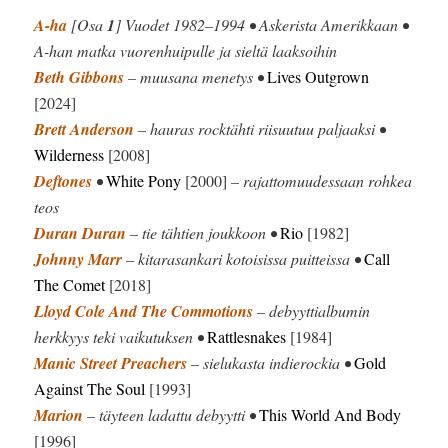
A-ha
[Osa
1
] Vuodet 1982–1994 • Askerista Amerikkaan •
A-han matka vuorenhuipulle ja sieltä laaksoihin
Beth Gibbons
– muusana menetys •
Lives Outgrown
[2024]
Brett Anderson
– hauras rocktähti riisuutuu paljaaksi •
Wilderness
[2008]
Deftones
•
White Pony
[2000]
– rajattomuudessaan rohkea
teos
Duran Duran
– tie tähtien joukkoon •
Rio
[1982]
Johnny Marr
– kitarasankari kotoisissa puitteissa •
Call
The Comet
[2018]
Lloyd Cole And The Commotions
– debyyttialbumin
herkkyys teki vaikutuksen •
Rattlesnakes
[1984]
Manic Street Preachers
– sielukasta indierockia •
Gold
Against The Soul
[1993]
Marion
– täyteen ladattu debyytti •
This World And Body
[1996]