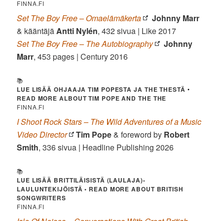
FINNA.FI
Set The Boy Free – Omaelämäkerta
Johnny Marr
& kääntäjä
Antti Nylén
, 432 sivua | Like 2017
Set The Boy Free – The Autobiography
Johnny
Marr
, 453 pages | Century 2016
📚
LUE LISÄÄ OHJAAJA TIM POPESTA JA THE THESTÄ
•
READ MORE ALBOUT TIM POPE AND THE THE
FINNA.FI
I Shoot Rock Stars – The Wild Adventures of a Music
Video Director
Tim Pope
& foreword by
Robert
Smith
, 336 sivua | Headline Publishing 2026
📚
LUE LISÄÄ BRITTILÄISISTÄ (LAULAJA)-
LAULUNTEKIJÖISTÄ • READ MORE ABOUT BRITISH
SONGWRITERS
FINNA.FI