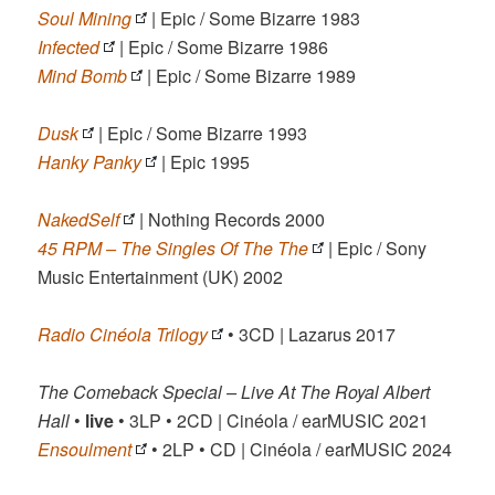
Soul Mining
| Epic / Some Bizarre 1983
Infected
| Epic / Some Bizarre 1986
Mind Bomb
| Epic / Some Bizarre 1989
Dusk
| Epic / Some Bizarre 1993
Hanky Panky
| Epic 1995
NakedSelf
| Nothing Records 2000
45 RPM – The Singles Of The The
| Epic / Sony
Music Entertainment (UK) 2002
Radio Cinéola Trilogy
• 3CD | Lazarus 2017
The Comeback Special – Live At The Royal Albert
Hall
•
live
• 3LP • 2CD | Cinéola / earMUSIC 2021
Ensoulment
• 2LP • CD | Cinéola / earMUSIC 2024