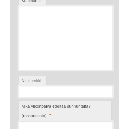
Kommentti
*
Nimimerkki
Mikä viikonpäivä edeltää sunnuntaita?
*
(roskausesto)