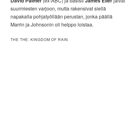
David Palmer
(ex-ABC) ja basisti
James Eller
jäivät
suurmiesten varjoon, mutta rakensivat siellä
napakalla pohjatyöllään perustan, jonka päällä
Marrin ja Johnsonin oli helppo loistaa.
THE THE: KINGDOM OF RAIN