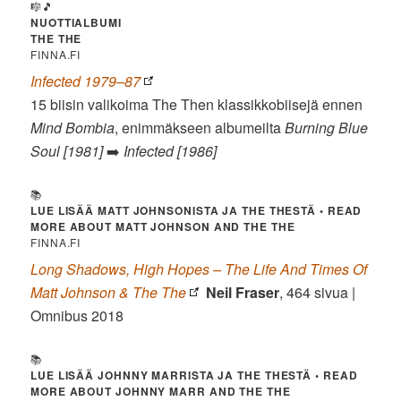
🎼🎵
NUOTTIALBUMI
THE THE
FINNA.FI
Infected 1979–87
15 biisin valikoima The Then klassikkobiisejä ennen
Mind Bombia
, enimmäkseen albumeilta
Burning Blue
Soul [1981]
➡️
Infected [1986]
📚
LUE LISÄÄ MATT JOHNSONISTA JA THE THESTÄ • READ
MORE ABOUT MATT JOHNSON AND THE THE
FINNA.FI
Long Shadows, High Hopes – The Life And Times Of
Matt Johnson & The The
Neil Fraser
, 464 sivua |
Omnibus 2018
📚
LUE LISÄÄ JOHNNY MARRISTA JA THE THESTÄ • READ
MORE ABOUT JOHNNY MARR AND THE THE