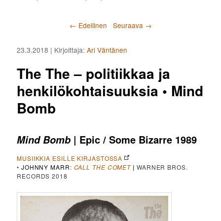
Artikkelien selaus
←
Edellinen
Seuraava
→
23.3.2018
| Kirjoittaja:
Ari Väntänen
The The – politiikkaa ja
henkilökohtaisuuksia • Mind
Bomb
| Epic / Some Bizarre 1989
Mind Bomb
MUSIIKKIA ESILLE KIRJASTOSSA
•
JOHNNY MARR
:
CALL THE COMET
|
WARNER BROS.
RECORDS 2018