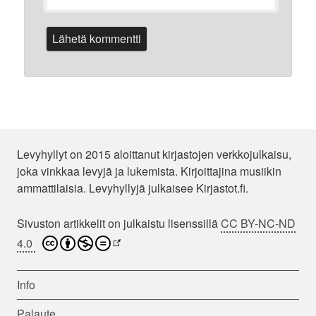
Levyhyllyt on 2015 aloittanut kirjastojen verkkojulkaisu,
joka vinkkaa levyjä ja lukemista. Kirjoittajina musiikin
ammattilaisia. Levyhyllyjä julkaisee Kirjastot.fi.
Sivuston artikkelit on julkaistu lisenssillä
CC BY-NC-ND
4.0
Info
Palaute