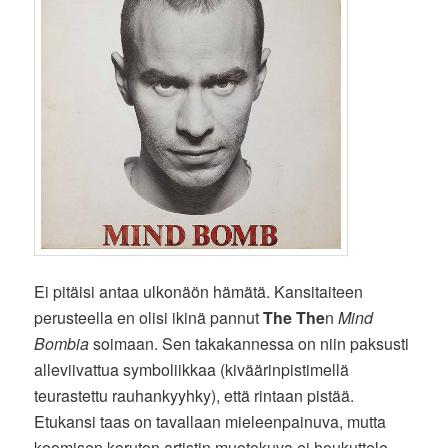
Ei pitäisi antaa ulkonäön hämätä. Kansitaiteen
perusteella en olisi ikinä pannut
The The
n
Mind
Bombia
soimaan. Sen takakannessa on niin paksusti
alleviivattua symboliikkaa (kiväärinpistimellä
teurastettu rauhankyyhky), että rintaan pistää.
Etukansi taas on tavallaan mieleenpainuva, mutta
koomisen koruton artistin muotokuva ei houkuttele