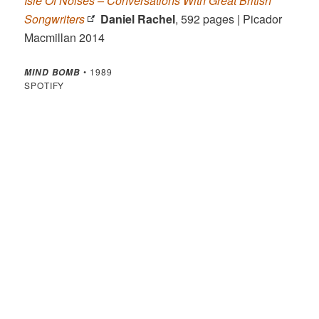
Isle Of Noises – Conversations With Great British
Songwriters
Daniel Rachel
, 592 pages | Picador
Macmillan 2014
• 1989
MIND BOMB
SPOTIFY