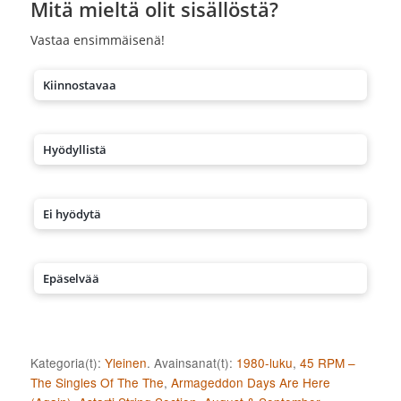
Mitä mieltä olit sisällöstä?
Vastaa ensimmäisenä!
Kiinnostavaa
Hyödyllistä
Ei hyödytä
Epäselvää
Kategoria(t):
Yleinen
. Avainsanat(t):
1980-luku
,
45 RPM –
The Singles Of The The
,
Armageddon Days Are Here