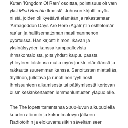
Kuten ’Kingdom Of Rain’ osoittaa, poliittisuus oli vain
yksi
Mind Bombin
ilmeistä. Johnson kirjoitti myös
niistä, joiden oli kyettävä elämään ja rakastamaan
’Armageddon Days Are Here (Again)’:in esittelemän
raa’an ja hallitsemattoman maailmanmenon
pyörteissä. Hän kirjoitti himon, ikävän ja
yksinäisyyden kanssa kamppailevista
ihmiskohtaloista, joita yhdisti kaipuu päästä
yhteyteen toistensa mutta myös jonkin elämäänsä ja
rakkautta suuremman kanssa. Sanoitusten mietteliäs,
älyllinen, julistava ja runollinen tyyli nosti
ihmissuhteen alkamisesta tai päätymisestä kertovan
biisin keskinkertaisten lemmenluritusten yläpuolelle.
The The lopetti toimintansa 2000-luvun alkupuolella
kuuden albumin ja kokoelmalevyn jälkeen.
Radiotöihin ja elokuvamusiikin säveltämiseen