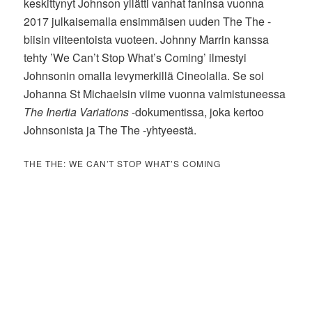
keskittynyt Johnson yllätti vanhat faninsa vuonna
2017 julkaisemalla ensimmäisen uuden The The -
biisin viiteentoista vuoteen. Johnny Marrin kanssa
tehty ’We Can’t Stop What’s Coming’ ilmestyi
Johnsonin omalla levymerkillä Cineolalla. Se soi
Johanna St Michaelsin viime vuonna valmistuneessa
The Inertia Variations
-dokumentissa, joka kertoo
Johnsonista ja The The -yhtyeestä.
THE THE: WE CAN’T STOP WHAT’S COMING