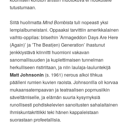
tutustumaan.
Siitä huolimatta
Mind Bombista
tuli nopeasti yksi
lempialbumeistani. Oppaaksi tarvittiin amerikkalainen
vaihto-oppilas: biiseihin ’Armageddon Days Are Here
(Again)’ ja ’The Beat(en) Generation’ ihastunut
jenkkiystävä kiinnitti huomioni vakavan
sanomallisuuden ja kuplettimaisen tunnelman
herkulliseen ristiriitaan, ja niin laulaja-lauluntekijä
Matt Johnsonin
(s. 1961) nerous alkoi tihkua
päälleni rumien kuvien raoista. Johnsonilla oli korvaa
mukaansatempaavan ja teatraalisen popmusiikin
säveltämiselle, ja elämän suuria kysymyksiä
runollisesti pohdiskelevien sanoitusten sahalaitainen
ihmiskuntakritiikki teki hänen kappaleistaan
suorastaan profeetallisia.