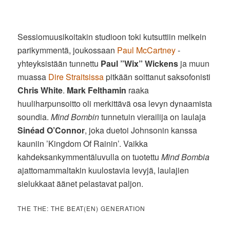
Sessiomuusikoitakin studioon toki kutsuttiin melkein
parikymmentä, joukossaan
Paul McCartney
-
yhteyksistään tunnettu
Paul ”Wix” Wickens
ja muun
muassa
Dire Straitsissa
pitkään soittanut saksofonisti
Chris White
.
Mark Felthamin
raaka
huuliharpunsoitto oli merkittävä osa levyn dynaamista
soundia.
Mind Bombin
tunnetuin vierailija on laulaja
Sinéad O’Connor
, joka duetoi Johnsonin kanssa
kauniin ’Kingdom Of Rainin’. Vaikka
kahdeksankymmentäluvulla on tuotettu
Mind Bombia
ajattomammaltakin kuulostavia levyjä, laulajien
sielukkaat äänet pelastavat paljon.
THE THE: THE BEAT(EN) GENERATION