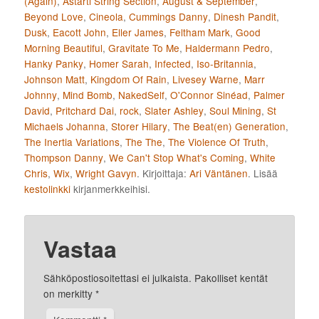
(Again)
,
Astarti String Section
,
August & September
,
Beyond Love
,
Cineola
,
Cummings Danny
,
Dinesh Pandit
,
Dusk
,
Eacott John
,
Eller James
,
Feltham Mark
,
Good
Morning Beautiful
,
Gravitate To Me
,
Haldermann Pedro
,
Hanky Panky
,
Homer Sarah
,
Infected
,
Iso-Britannia
,
Johnson Matt
,
Kingdom Of Rain
,
Livesey Warne
,
Marr
Johnny
,
Mind Bomb
,
NakedSelf
,
O'Connor Sinéad
,
Palmer
David
,
Pritchard Dai
,
rock
,
Slater Ashley
,
Soul Mining
,
St
Michaels Johanna
,
Storer Hilary
,
The Beat(en) Generation
,
The Inertia Variations
,
The The
,
The Violence Of Truth
,
Thompson Danny
,
We Can't Stop What's Coming
,
White
Chris
,
Wix
,
Wright Gavyn
. Kirjoittaja:
Ari Väntänen
. Lisää
kestolinkki
kirjanmerkkeihisi.
Vastaa
Sähköpostiosoitettasi ei julkaista.
Pakolliset kentät
on merkitty
*