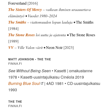
Foreverland
[2016]
The Sisters Of Mercy
– vaikean ihmisen uraauurtava
elämäntyö • Vuodet 1980–2024
The Smiths
– viattomuuden lopun lauluja •
The Smiths
[1984]
The Stone Roses
loi uutta ja ajatonta
•
The Stone Roses
[1989]
VV
– Ville Valon värit •
Neon Noir
[2023]
MATT JOHNSON •
THE THE
FINNA.FI
See Without Being Seen
• Kasetti | omakustanne
1978 • Kasetti-uusintajulkaisu Cinéola 2019
Burning Blue Soul
| 4AD 1981 • CD-uusintajulkaisu
1993
THE THE
FINNA.FI