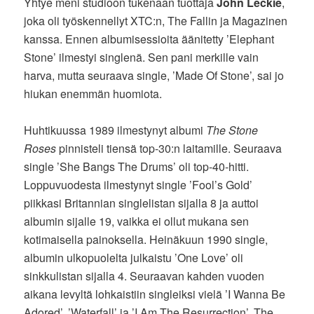
Yhtye meni studioon tukenaan tuottaja
John Leckie
,
joka oli työskennellyt XTC:n, The Fallin ja Magazinen
kanssa. Ennen albumisessioita äänitetty ’Elephant
Stone’ ilmestyi singlenä. Sen pani merkille vain
harva, mutta seuraava single, ’Made Of Stone’, sai jo
hiukan enemmän huomiota.
Huhtikuussa 1989 ilmestynyt albumi
The Stone
Roses
pinnisteli tiensä top-30:n laitamille. Seuraava
single ’She Bangs The Drums’ oli top-40-hitti.
Loppuvuodesta ilmestynyt single ’Fool’s Gold’
piikkasi Britannian singlelistan sijalla 8 ja auttoi
albumin sijalle 19, vaikka ei ollut mukana sen
kotimaisella painoksella. Heinäkuun 1990 single,
albumin ulkopuolelta julkaistu ’One Love’ oli
sinkkulistan sijalla 4. Seuraavan kahden vuoden
aikana levyltä lohkaistiin singleiksi vielä ’I Wanna Be
Adored’, ’Waterfall’ ja ’I Am The Resurrection’. The