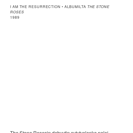
I AM THE RESURRECTION • ALBUMILTA
THE STONE
ROSES
1989
The Stone Rosesin debyytin sytytyslanka paloi