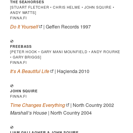
THE SEAHORSES
[STUART FLETCHER • CHRIS HELME • JOHN SQUIRE •
ANDY WATTS]
FINNA.FI
Do It Yourself
| Geffen Records 1997
💿
FREEBASS
[PETER HOOK • GARY MANI MOUNFIELD • ANDY ROURKE
• GARY BRIGGS]
FINNA.FI
It’s A Beautiful Life
| Haçienda 2010
💿
JOHN SQUIRE
FINNA.FI
Time Changes Everything
| North Country 2002
Marshall’s House
| North Country 2004
💿
LIAM GALLAGHER & JOHN SQUIRE