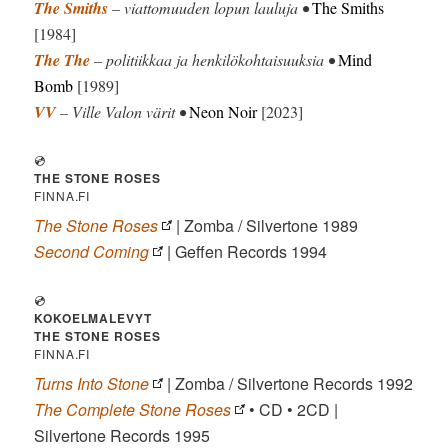
The Smiths
– viattomuuden lopun lauluja •
The Smiths
[1984]
The The
– politiikkaa ja henkilökohtaisuuksia •
Mind
Bomb
[1989]
VV
– Ville Valon värit •
Neon Noir
[2023]
💿
THE STONE ROSES
FINNA.FI
The Stone Roses
| Zomba / Silvertone 1989
Second Coming
| Geffen Records 1994
💿
KOKOELMALEVYT
THE STONE ROSES
FINNA.FI
Turns Into Stone
| Zomba / Silvertone Records 1992
The Complete Stone Roses
• CD • 2CD |
Silvertone Records 1995