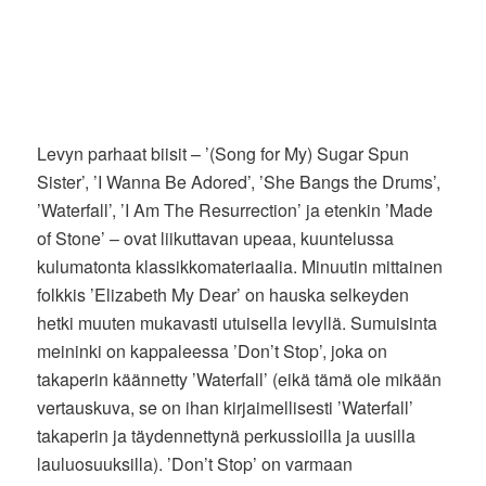
Levyn parhaat biisit – ’(Song for My) Sugar Spun
Sister’, ’I Wanna Be Adored’, ’She Bangs the Drums’,
’Waterfall’, ’I Am The Resurrection’ ja etenkin ’Made
of Stone’ – ovat liikuttavan upeaa, kuuntelussa
kulumatonta klassikkomateriaalia. Minuutin mittainen
folkkis ’Elizabeth My Dear’ on hauska selkeyden
hetki muuten mukavasti utuisella levyllä. Sumuisinta
meininki on kappaleessa ’Don’t Stop’, joka on
takaperin käännetty ’Waterfall’ (eikä tämä ole mikään
vertauskuva, se on ihan kirjaimellisesti ’Waterfall’
takaperin ja täydennettynä perkussioilla ja uusilla
lauluosuuksilla). ’Don’t Stop’ on varmaan