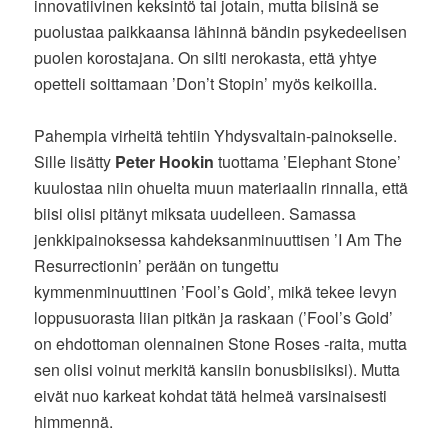
innovatiivinen keksintö tai jotain, mutta biisinä se
puolustaa paikkaansa lähinnä bändin psykedeelisen
puolen korostajana. On silti nerokasta, että yhtye
opetteli soittamaan ’Don’t Stopin’ myös keikoilla.
Pahempia virheitä tehtiin Yhdysvaltain-painokselle.
Sille lisätty
Peter Hookin
tuottama ’Elephant Stone’
kuulostaa niin ohuelta muun materiaalin rinnalla, että
biisi olisi pitänyt miksata uudelleen. Samassa
jenkkipainoksessa kahdeksanminuuttisen ’I Am The
Resurrectionin’ perään on tungettu
kymmenminuuttinen ’Fool’s Gold’, mikä tekee levyn
loppusuorasta liian pitkän ja raskaan (’Fool’s Gold’
on ehdottoman olennainen Stone Roses -raita, mutta
sen olisi voinut merkitä kansiin bonusbiisiksi). Mutta
eivät nuo karkeat kohdat tätä helmeä varsinaisesti
himmennä.