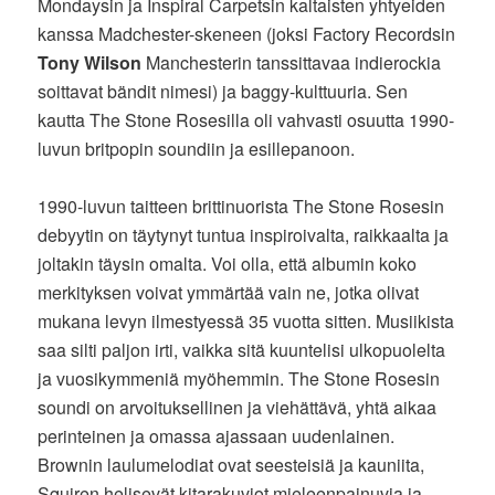
Mondaysin ja Inspiral Carpetsin kaltaisten yhtyeiden
kanssa Madchester-skeneen (joksi Factory Recordsin
Tony Wilson
Manchesterin tanssittavaa indierockia
soittavat bändit nimesi) ja baggy-kulttuuria. Sen
kautta The Stone Rosesilla oli vahvasti osuutta 1990-
luvun britpopin soundiin ja esillepanoon.
1990-luvun taitteen brittinuorista The Stone Rosesin
debyytin on täytynyt tuntua inspiroivalta, raikkaalta ja
joltakin täysin omalta. Voi olla, että albumin koko
merkityksen voivat ymmärtää vain ne, jotka olivat
mukana levyn ilmestyessä 35 vuotta sitten. Musiikista
saa silti paljon irti, vaikka sitä kuuntelisi ulkopuolelta
ja vuosikymmeniä myöhemmin. The Stone Rosesin
soundi on arvoituksellinen ja viehättävä, yhtä aikaa
perinteinen ja omassa ajassaan uudenlainen.
Brownin laulumelodiat ovat seesteisiä ja kauniita,
Squiren helisevät kitarakuviot mieleenpainuvia ja