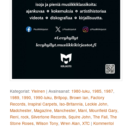
Kategoriat:
Yleinen
|
Avainsanat:
1980-luku
,
1985
,
1987
,
1989
,
1990
,
1990-luku
,
Britpop
,
Brown Ian
,
Factory
Records
,
Inspiral Carpets
,
Iso-Britannia
,
Leckie John
,
Madchester
,
Magazine
,
Manchester
,
Mani
,
Mounfield Gary
,
Reni
,
rock
,
Silvertone Records
,
Squire John
,
The Fall
,
The
Stone Roses
,
Wilson Tony
,
Wren Alan
,
XTC
|
Kommentoi