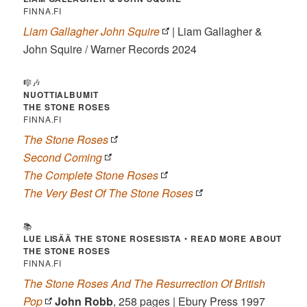
FINNA.FI
Liam Gallagher John Squire
| Liam Gallagher &
John Squire / Warner Records 2024
🎼🎶
NUOTTIALBUMIT
THE STONE ROSES
FINNA.FI
The Stone Roses
Second Coming
The Complete Stone Roses
The Very Best Of The Stone Roses
📚
LUE LISÄÄ THE STONE ROSESISTA
•
READ MORE ABOUT
THE STONE ROSES
FINNA.FI
The Stone Roses And The Resurrection Of British
Pop
John Robb
, 258 pages | Ebury Press 1997