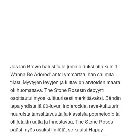
Jos Ian Brown halusi tulla jumaloiduksi niin kuin ’I
Wanna Be Adored’ antoi ymmärtää, hän sai mitä
tilasi. Myytyjen levyjen ja kiittävien arvioiden määrä
oli huomattava. The Stone Rosesin debyytti
osoittautui myös kulttuurisesti merkittäväksi. Bändin
tapa yhdistellä 80-luvun indierockia, rave-kulttuurin
huuruista tanssittavuutta ja klassisia popmelodioita
oli jotakin uutta ja innostavaa. The Stone Roses
pääsi myös osaksi ilmiötä; se kuului Happy