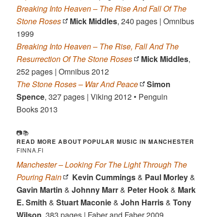
Breaking Into Heaven – The Rise And Fall Of The
Stone Roses
Mick Middles
, 240 pages | Omnibus
1999
Breaking Into Heaven – The Rise, Fall And The
Resurrection Of The Stone Roses
Mick Middles
,
252 pages | Omnibus 2012
The Stone Roses – War And Peace
Simon
Spence
, 327 pages | Viking 2012 • Penguin
Books 2013
📷📚
READ MORE ABOUT
POPULAR MUSIC IN MANCHESTER
FINNA.FI
Manchester – Looking For The Light Through The
Pouring Rain
Kevin Cummings
&
Paul Morley
&
Gavin Martin
&
Johnny Marr
&
Peter Hook
&
Mark
E. Smith
&
Stuart Maconie
&
John Harris
&
Tony
Wilson
, 383 pages | Faber and Faber 2009