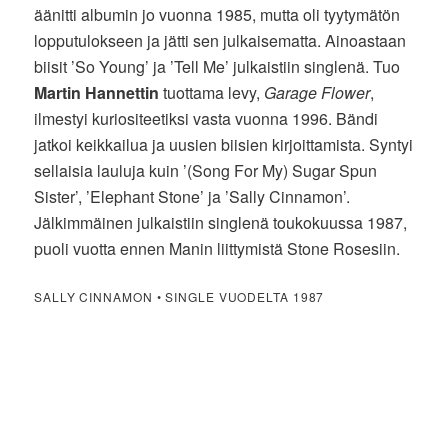
äänitti albumin jo vuonna 1985, mutta oli tyytymätön
lopputulokseen ja jätti sen julkaisematta. Ainoastaan
biisit ’So Young’ ja ’Tell Me’ julkaistiin singlenä. Tuo
Martin Hannettin
tuottama levy,
Garage Flower
,
ilmestyi kuriositeetiksi vasta vuonna 1996. Bändi
jatkoi keikkailua ja uusien biisien kirjoittamista. Syntyi
sellaisia lauluja kuin ’(Song For My) Sugar Spun
Sister’, ’Elephant Stone’ ja ’Sally Cinnamon’.
Jälkimmäinen julkaistiin singlenä toukokuussa 1987,
puoli vuotta ennen Manin liittymistä Stone Rosesiin.
SALLY CINNAMON • SINGLE VUODELTA 1987