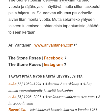
vuosia ja räjähdys oli näyttävä, mutta sitten laskeutui
pitkä hiljaisuus. Seuraavaa albumia piti odotella
aivan liian monta vuotta. Mutta selonteko yhtyeen
toiseen tulemiseen johtaneista tapahtumista jääköön
toiseen kertaan.
Ari Väntänen |
www.arivantanen.com
The Stone Roses
|
Facebook
The Stone Roses
|
Instagram
SAATAT PITÄÄ MYÖS NÄISTÄ LEVYHYLLYISTÄ
A-ha
[
1
] 1982–1994 • Askerista Amerikkaan • A-han
matka vuorenhuipulle ja sieltä laaksoihin
A-ha
[
2
] 1998–2023 • Arvokkaasti vanhenemisen taito • A-
ha 2000-luvulla
Bogart Co.
– käsi kädessä kasarin kanssa • Vuodet 1981–