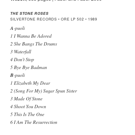
THE STONE ROSES
SILVERTONE RECORDS • ORE LP 502 • 1989
A
-puoli
1 I Wanna Be Adored
2 She Bangs The Drums
3 Waterfall
4 Don’t Stop
5 Bye Bye Badman
B
-puoli
1 Elizabeth My Dear
2 (Song For My) Sugar Spun Sister
3 Made Of Stone
4 Shoot You Down
5 This Is The One
6 I Am The Resurrection