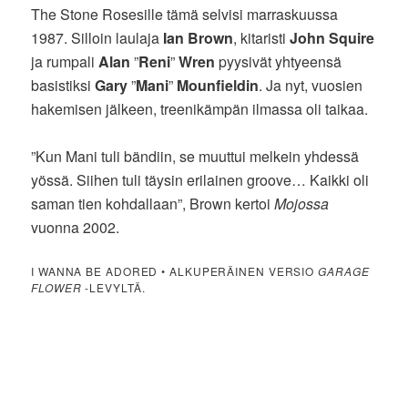
The Stone Rosesille tämä selvisi marraskuussa
1987. Silloin laulaja
Ian Brown
, kitaristi
John Squire
ja rumpali
Alan
”
Reni
”
Wren
pyysivät yhtyeensä
basistiksi
Gary
”
Mani
”
Mounfieldin
. Ja nyt, vuosien
hakemisen jälkeen, treenikämpän ilmassa oli taikaa.
”Kun Mani tuli bändiin, se muuttui melkein yhdessä
yössä. Siihen tuli täysin erilainen groove… Kaikki oli
saman tien kohdallaan”, Brown kertoi
Mojossa
vuonna 2002.
I WANNA BE ADORED • ALKUPERÄINEN VERSIO
GARAGE
FLOWER
-LEVYLTÄ.