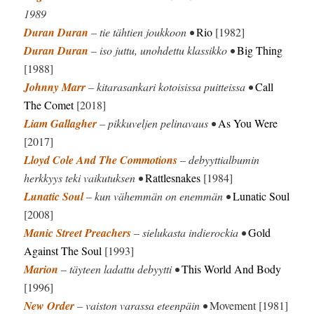
1989
Duran Duran
– tie tähtien joukkoon •
Rio
[1982]
Duran Duran
– iso juttu, unohdettu klassikko •
Big Thing
[1988]
Johnny Marr
– kitarasankari kotoisissa puitteissa •
Call
The Comet
[2018]
Liam Gallagher
– pikkuveljen pelinavaus •
As You Were
[2017]
Lloyd Cole And The Commotions
– debyyttialbumin
herkkyys teki vaikutuksen •
Rattlesnakes
[1984]
Lunatic Soul
– kun vähemmän on enemmän •
Lunatic Soul
[2008]
Manic Street Preachers
– sielukasta indierockia •
Gold
Against The Soul
[1993]
Marion
– täyteen ladattu debyytti •
This World And Body
[1996]
New Order
– vaiston varassa eteenpäin •
Movement [1981]