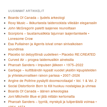
UUSIMMAT ARTIKKELIT
Boards Of Canada – ljudets arkeologi
Roxy Music – ilkikurisesta taiderockista viileään eleganssiin
John McGregorin paletti laajenee reunoiltaan
Scorpions – taustamusiikkia tajunnan laajentamiselle •
Lonesome Crow
Esa Pulliainen ja Agents loivat oman sinivalkoisen
soundinsa
Placebo loi debyyttinsä uudelleen • Placebo RE:CREATED
Curved Air – progea taidemusiikin aineksilla
Pharoah Sanders • Impulsen jälkeen • 1975–2022
Garbage – kulttibändin kypsät vuodet yksilön kipupisteiden
ja yhteiskunnallisen raivon parissa • 2007–2026
Angine de Poitrine pysäytti doomscrollaajat • Vol. 1 & Vol. 2
Social Distortionin Born to Kill huokuu nostalgiaa ja uhmaa
Boards Of Canada – äänen arkeologiaa
Joni Mitchellin Blue ei jätä mitään kertomatta
Pharoah Sanders – tyyntä, myrskyä ja tuliperäistä voimaa •
1964–1974