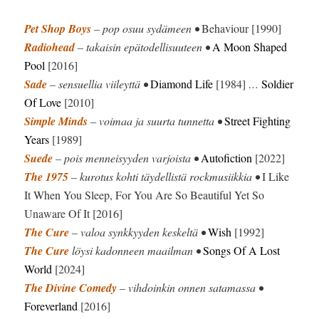
Pet Shop Boys
– pop osuu sydämeen •
Behaviour [1990]
Radiohead
– takaisin epätodellisuuteen •
A Moon Shaped
Pool
[2016]
Sade
– sensuellia viileyttä •
Diamond Life
[1984]
…
Soldier
Of Love
[2010]
Simple Minds
– voimaa ja suurta tunnetta •
Street Fighting
Years
[1989]
Suede
– pois menneisyyden varjoista •
Autofiction
[2022]
The 1975
– kurotus kohti täydellistä rockmusiikkia •
I Like
It When You Sleep, For You Are So Beautiful Yet So
Unaware Of It [2016]
The Cure
– valoa synkkyyden keskeltä •
Wish
[1992]
The Cure
löysi kadonneen maailman •
Songs Of A Lost
World
[2024]
The Divine Comedy
– vihdoinkin onnen satamassa •
Foreverland
[2016]