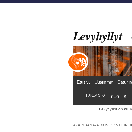
Levyhyllyt
Päävalikko
Etusivu
Uusimmat
Satunn
Hakemist
Hak
HAKEMISTO
0–9
A
AVAINSANA-ARKISTO:
VELIN 