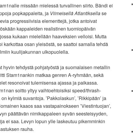
tam1nalle missään mielessä turvallinen siirto. Bändi ei
lppoja popkappaleita, ja
Viimeisellä Atlantiksella
se
evia progressiivisia elementtejä, jotka antoivat
 Myöskään kappaleiden realistinen tuomiopäivän
n, jossa kukaan mielellään haaveksien velloisi. Mutta
i karkottaa osan yleisöstä, se saattoi samalla tehdä
miin kuulijakunnan ulkopuolella.
ät hyvin tehdystä pohjatyöstä ja suomalaisen metallin
iivitti Stam1nankin matkaa genren A-ryhmään, sekä
velet resonoivat tulemisensa ajassa ja paikassa.
1nan soitto yltyy vaihtoehtoisiksi speed/thrash-
 on kylmiä suvantoja. ’Pakkolaskun’, ’Rikkipään’ ja
lomainen kaaos saa vastapainokseen ’Viestintuojan’,
evyn päättävän nimikappaleen syvän seesteisyyden,
ija ei saa. Levyn lopun ylle laskeutuu pikemminkin
lastuksen rauha.