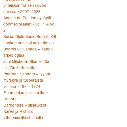
yhteiskunnallisen raivon
parissa • 2007–2026
Angine de Poitrine pysäytti
doomscrollaajat • Vol. 1 & Vol.
2
Social Distortionin Born to Kill
huokuu nostalgiaa ja uhmaa
Boards Of Canada – äänen
arkeologiaa
Joni Mitchellin Blue ei jätä
mitään kertomatta
Pharoah Sanders – tyyntä,
myrskyä ja tuliperäistä
voimaa • 1964–1974
Flean paluu jazzjuurille •
Honora
Carpenters – sisarukset
Karen ja Richard
viihdemusiikin huipulla