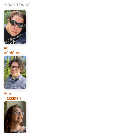
KIRJOITTAJAT
Ari
Väntänen
Atte
Häkkinen