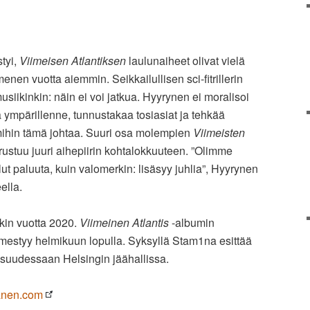
tyi,
Viimeisen Atlantiksen
laulunaiheet olivat vielä
en vuotta aiemmin. Seikkailullisen sci-fitrillerin
iikinkin: näin ei voi jatkua. Hyyrynen ei moralisoi
 ympärillenne, tunnustakaa tosiasiat ja tehkää
 mihin tämä johtaa. Suuri osa molempien
Viimeisten
ustuu juuri aihepiirin kohtalokkuuteen. ”Olimme
llut paluuta, kuin valomerkin: lisäsyy juhlia”, Hyyrynen
ella.
tkin vuotta 2020.
Viimeinen Atlantis
-albumin
mestyy helmikuun lopulla. Syksyllä Stam1na esittää
suudessaan Helsingin jäähallissa.
anen.com