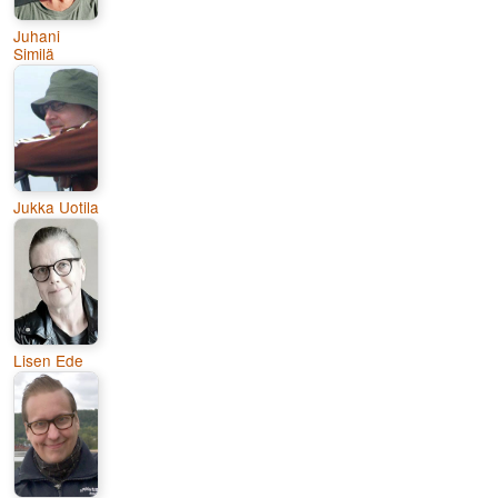
Juhani
Similä
Jukka Uotila
Lisen Ede