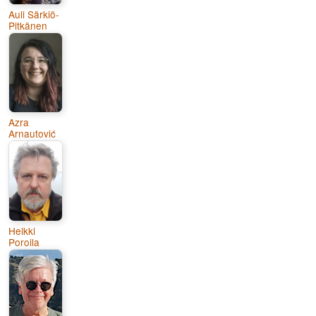
Auli Särkiö-
Pitkänen
Azra
Arnautović
Heikki
Poroila