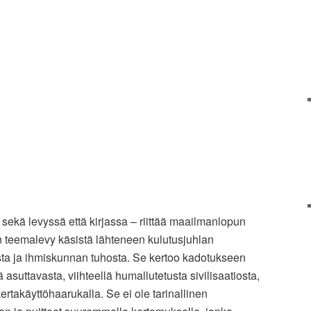
 sekä levyssä että kirjassa – riittää maailmanlopun
 teemalevy käsistä lähteneen kulutusjuhlan
sta ja ihmiskunnan tuhosta. Se kertoo kadotukseen
 asuttavasta, viihteellä humallutetusta sivilisaatiosta,
ertakäyttöhaarukalla. Se ei ole tarinallinen