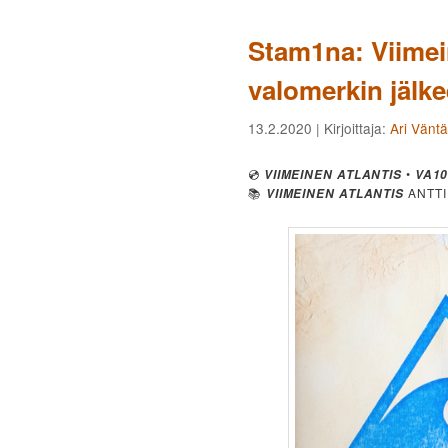
Stam1na: Viimei
valomerkin jälk
13.2.2020
| Kirjoittaja:
Ari Vänt
💿
•
VIIMEINEN ATLANTIS
VA1
📚
ANTT
VIIMEINEN ATLANTIS