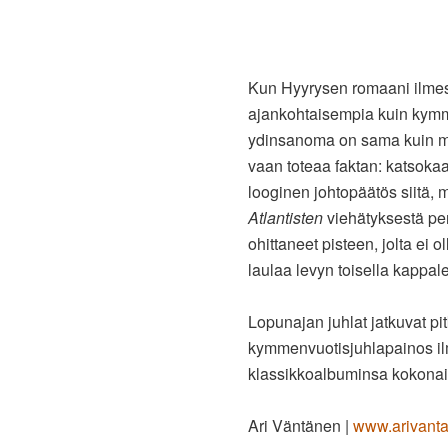
Kun Hyyrysen romaani ilmes
ajankohtaisempia kuin kymmen
ydinsanoma on sama kuin mus
vaan toteaa faktan: katsokaa
looginen johtopäätös siitä,
Atlantisten
viehätyksestä per
ohittaneet pisteen, jolta ei o
laulaa levyn toisella kappale
Lopunajan juhlat jatkuvat pi
kymmenvuotisjuhlapainos il
klassikkoalbuminsa kokonai
Ari Väntänen |
www.arivant