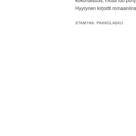
kokonaisuus, mutta luo pohj
Hyyrynen kirjoitti romaaniin
STAM1NA: PAKKOLASKU