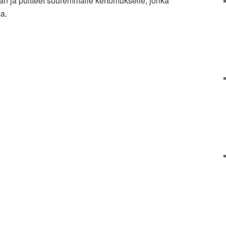
an ja puitteet suuremmalle kertomukselle, jonka
sa.