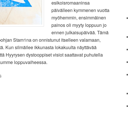
esikoisromaaninsa
päivälleen kymmenen vuotta
myöhemmin, ensimmäinen
painos oli myyty loppuun jo
ennen julkaisupäivää. Tämä
nipohjan Stam1na on onnistunut itselleen valamaan,
tä. Kun silmäilee ikkunasta lokakuulta näyttävää
ttä Hyyrysen dystooppiset visiot saattavat puhutella
askumme loppuvaiheessa.
S