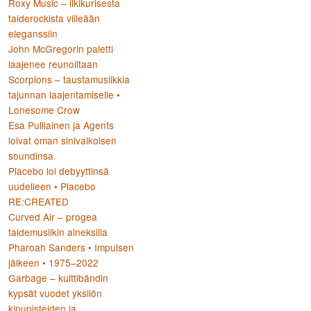
Roxy Music – ilkikurisesta
taiderockista viileään
eleganssiin
John McGregorin paletti
laajenee reunoiltaan
Scorpions – taustamusiikkia
tajunnan laajentamiselle •
Lonesome Crow
Esa Pulliainen ja Agents
loivat oman sinivalkoisen
soundinsa
Placebo loi debyyttinsä
uudelleen • Placebo
RE:CREATED
Curved Air – progea
taidemusiikin aineksilla
Pharoah Sanders • Impulsen
jälkeen • 1975–2022
Garbage – kulttibändin
kypsät vuodet yksilön
kipupisteiden ja