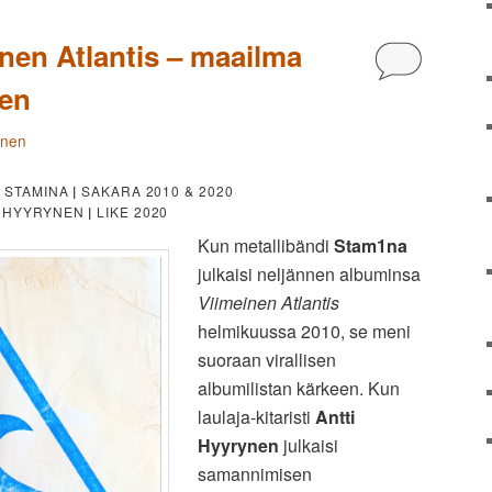
nen Atlantis – maailma
Kommentoi
een
änen
STAMINA
|
SAKARA 2010 & 2020
0
I HYYRYNEN
|
LIKE 2020
Kun metallibändi
Stam1na
julkaisi neljännen albuminsa
Viimeinen Atlantis
helmikuussa 2010, se meni
suoraan virallisen
albumilistan kärkeen. Kun
laulaja-kitaristi
Antti
Hyyrynen
julkaisi
samannimisen