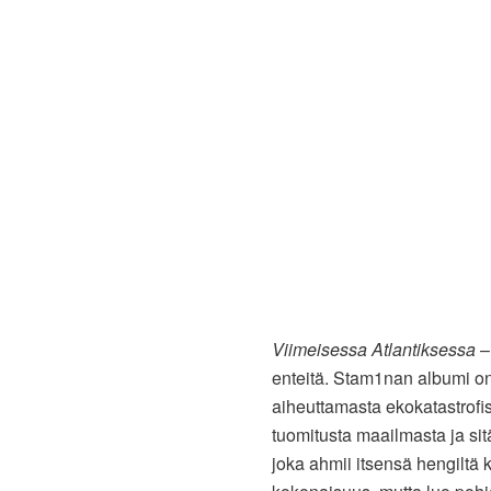
Viimeisessa Atlantiksessa
–
enteitä. Stam1nan albumi on
aiheuttamasta ekokatastrofi
tuomitusta maailmasta ja sitä
joka ahmii itsensä hengiltä k