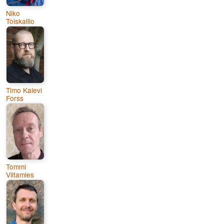
Niko
Toiskallio
Timo Kalevi
Forss
Tommi
Viitamies