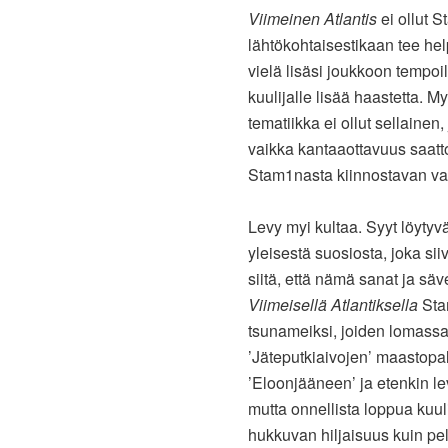
Viimeinen Atlantis
ei ollut S
lähtökohtaisestikaan tee he
vielä lisäsi joukkoon tempoil
kuulijalle lisää haastetta.
tematiikka ei ollut sellaine
vaikka kantaaottavuus saatto
Stam1nasta kiinnostavan val
Levy myi kultaa. Syyt löytyv
yleisestä suosiosta, joka s
siitä, että nämä sanat ja sä
Viimeisellä Atlantiksella
Stam
tsunameiksi, joiden lomassa
’Jäteputkiaivojen’ maastopa
’Eloonjääneen’ ja etenkin l
mutta onnellista loppua kuul
hukkuvan hiljaisuus kuin pe