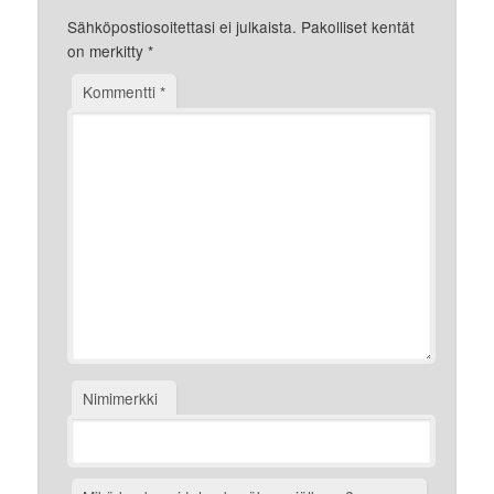
Sähköpostiosoitettasi ei julkaista.
Pakolliset kentät
on merkitty
*
Kommentti
*
Nimimerkki