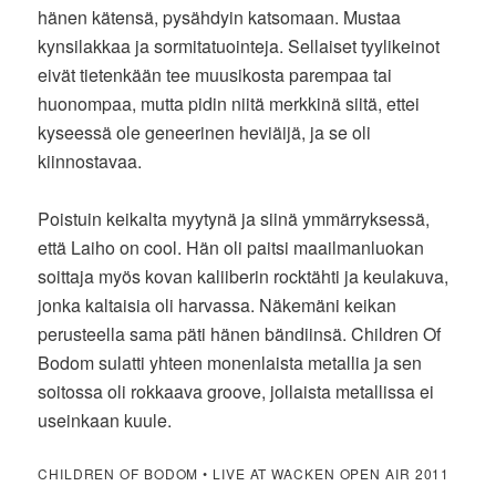
hänen kätensä, pysähdyin katsomaan. Mustaa
kynsilakkaa ja sormitatuointeja. Sellaiset tyylikeinot
eivät tietenkään tee muusikosta parempaa tai
huonompaa, mutta pidin niitä merkkinä siitä, ettei
kyseessä ole geneerinen heviäijä, ja se oli
kiinnostavaa.
Poistuin keikalta myytynä ja siinä ymmärryksessä,
että Laiho on cool. Hän oli paitsi maailmanluokan
soittaja myös kovan kaliiberin rocktähti ja keulakuva,
jonka kaltaisia oli harvassa. Näkemäni keikan
perusteella sama päti hänen bändiinsä. Children Of
Bodom sulatti yhteen monenlaista metallia ja sen
soitossa oli rokkaava groove, jollaista metallissa ei
useinkaan kuule.
CHILDREN OF BODOM • LIVE AT WACKEN OPEN AIR 2011