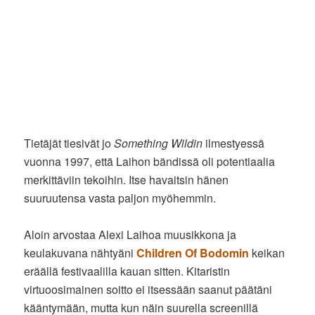
Tietäjät tiesivät jo
Something Wildin
ilmestyessä
vuonna 1997, että Laihon bändissä oli potentiaalia
merkittäviin tekoihin. Itse havaitsin hänen
suuruutensa vasta paljon myöhemmin.
Aloin arvostaa Alexi Laihoa muusikkona ja
keulakuvana nähtyäni
Children Of Bodomin
keikan
eräällä festivaalilla kauan sitten. Kitaristin
virtuoosimainen soitto ei itsessään saanut päätäni
kääntymään, mutta kun näin suurella screenillä