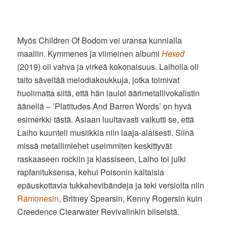
Myös Children Of Bodom vei uransa kunnialla
maaliin. Kymmenes ja viimeinen albumi
Hexed
(2019) oli vahva ja virkeä kokonaisuus. Laiholla oli
taito säveltää melodiakoukkuja, jotka toimivat
huolimatta siitä, että hän lauloi äärimetallivokalistin
äänellä – ’Platitudes And Barren Words’ on hyvä
esimerkki tästä. Asiaan luultavasti vaikutti se, että
Laiho kuunteli musiikkia niin laaja-alaisesti. Siinä
missä metallimiehet useimmiten keskittyvät
raskaaseen rockiin ja klassiseen, Laiho toi julki
rapfanituksensa, kehui Poisonin kaltaisia
epäuskottavia tukkahevibändeja ja teki versioita niin
Ramonesin
, Britney Spearsin, Kenny Rogersin kuin
Creedence Clearwater Revivalinkin biiseistä.