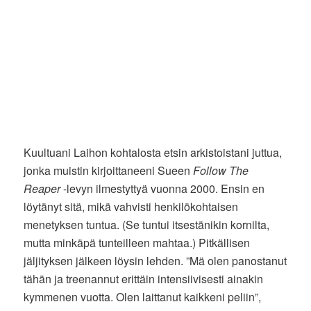
Kuultuani Laihon kohtalosta etsin arkistoistani juttua,
jonka muistin kirjoittaneeni Sueen
Follow The
Reaper
-levyn ilmestyttyä vuonna 2000. Ensin en
löytänyt sitä, mikä vahvisti henkilökohtaisen
menetyksen tuntua. (Se tuntui itsestänikin kornilta,
mutta minkäpä tunteilleen mahtaa.) Pitkällisen
jäljityksen jälkeen löysin lehden. ”Mä olen panostanut
tähän ja treenannut erittäin intensiivisesti ainakin
kymmenen vuotta. Olen laittanut kaikkeni peliin”,