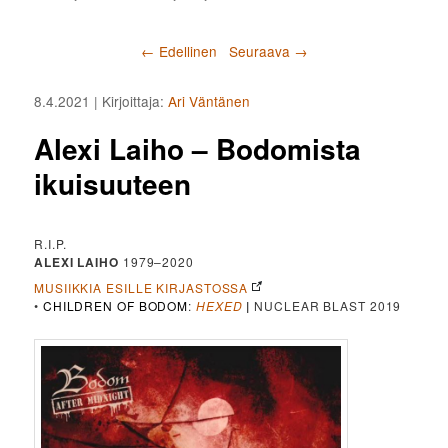
Artikkelien selaus
←
Edellinen
Seuraava
→
8.4.2021
| Kirjoittaja:
Ari Väntänen
Alexi Laiho – Bodomista
ikuisuuteen
R.I.P.
ALEXI LAIHO
1979–2020
MUSIIKKIA ESILLE KIRJASTOSSA
•
CHILDREN OF BODOM
:
HEXED
|
NUCLEAR BLAST 2019