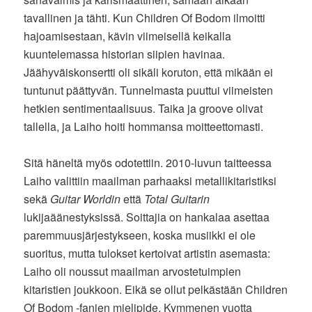
tavallinen ja tähti. Kun Children Of Bodom ilmoitti
hajoamisestaan, kävin viimeisellä keikalla
kuuntelemassa historian siipien havinaa.
Jäähyväiskonsertti oli sikäli koruton, että mikään ei
tuntunut päättyvän. Tunnelmasta puuttui viimeisten
hetkien sentimentaalisuus. Taika ja groove olivat
tallella, ja Laiho hoiti hommansa moitteettomasti.
Sitä häneltä myös odotettiin. 2010-luvun taitteessa
Laiho valittiin maailman parhaaksi metallikitaristiksi
sekä
Guitar Worldin
että
Total Guitarin
lukijaäänestyksissä. Soittajia on hankalaa asettaa
paremmuusjärjestykseen, koska musiikki ei ole
suoritus, mutta tulokset kertoivat artistin asemasta:
Laiho oli noussut maailman arvostetuimpien
kitaristien joukkoon. Eikä se ollut pelkästään Children
Of Bodom -fanien mielipide. Kymmenen vuotta