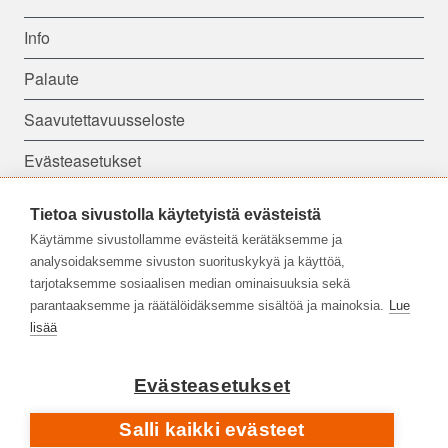
Info
Palaute
Saavutettavuusseloste
Evästeasetukset
Tietoa sivustolla käytetyistä evästeistä
Seuraa meitä:
Käytämme sivustollamme evästeitä kerätäksemme ja
analysoidaksemme sivuston suorituskykyä ja käyttöä,
tarjotaksemme sosiaalisen median ominaisuuksia sekä
parantaaksemme ja räätälöidäksemme sisältöä ja mainoksia.
Lue
lisää
Evästeasetukset
Salli kaikki evästeet