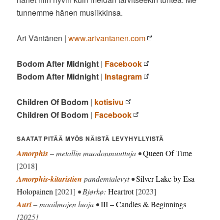
tunnemme hänen musiikkinsa.
Ari Väntänen |
www.arivantanen.com
Bodom After Midnight
|
Facebook
Bodom After Midnight
|
Instagram
Children Of Bodom
|
kotisivu
Children Of Bodom
|
Facebook
SAATAT PITÄÄ MYÖS NÄISTÄ LEVYHYLLYISTÄ
Amorphis
– metallin muodonmuuttuja •
Queen Of Time
[2018]
Amorphis-kitaristien
pandemialevyt •
Silver Lake by Esa
Holopainen
[2021]
• Bjørkø:
Heartrot
[2023]
Auri
– maailmojen luoja •
III – Candles & Beginnings
[2025]