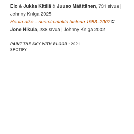
Elo
&
Jukka Kittilä
&
Juuso Määttänen
, 731 sivua |
Johnny Kniga 2025
Rauta-aika – suomimetallin historia 1988–2002
Jone Nikula
, 288 sivua | Johnny Kniga 2002
• 2021
PAINT THE SKY WITH BLOOD
SPOTIFY