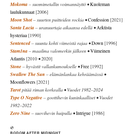
Mokoma
– suomimetallin voimannäyttö •
Kuoleman
laulukunnaat
[2006]
Moon Shot
– suurten puitteiden rockia •
Confession
[2021]
Santa Lucia
– uranuurtaja aikaansa edellä •
Arktista
hysteriaa
[1990]
Sentenced
– suunta kohti viimeistä rajaa •
Down
[1996]
Stam1na
– maailma valomerkin jälkeen •
Viimeinen
Atlantis
[2010
•
2020]
Stone
– hyvästit vallankumoukselle •
Free
[1992]
Swallow The Sun
– elämänlankaa kehräämässä •
Moonflowers
[2021]
Tarot
pitää riman korkealla • Vuodet 1982–2024
Type O Negative
– goottihevin kuninkaalliset • Vuodet
1982–2022
Zero Nine
– suovihevin huipulla •
Intrigue
[1986]
💿
BODOM AFTER MIDNIGHT