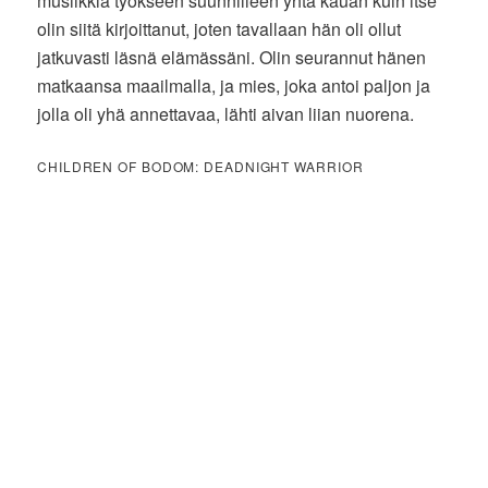
musiikkia työkseen suunnilleen yhtä kauan kuin itse
olin siitä kirjoittanut, joten tavallaan hän oli ollut
jatkuvasti läsnä elämässäni. Olin seurannut hänen
matkaansa maailmalla, ja mies, joka antoi paljon ja
jolla oli yhä annettavaa, lähti aivan liian nuorena.
CHILDREN OF BODOM: DEADNIGHT WARRIOR