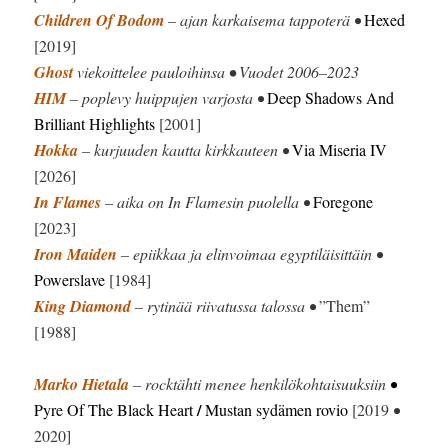
Children Of Bodom
– ajan karkaisema tappoterä •
Hexed
[2019]
Ghost
viekoittelee pauloihinsa
•
Vuodet 2006–2023
HIM
– poplevy huippujen varjosta •
Deep Shadows And
Brilliant Highlights
[2001]
Hokka
– kurjuuden kautta kirkkauteen •
Via Miseria IV
[2026]
In Flames
– aika on In Flamesin puolella •
Foregone
[2023]
Iron Maiden
– epiikkaa ja elinvoimaa egyptiläisittäin •
Powerslave
[1984]
King Diamond
– rytinää riivatussa talossa •
”Them”
[1988]
Marko Hietala
– rocktähti menee henkilökohtaisuuksiin
•
/
Pyre Of The Black Heart
Mustan sydämen rovio
[2019
•
2020]