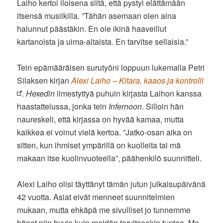
Laiho kertoi iloisena siitä, että pystyi elättämään
itsensä musiikilla. ”Tähän asemaan olen aina
halunnut päästäkin. En ole ikinä haaveillut
kartanoista ja uima-altaista. En tarvitse sellaisia.”
Tein epämääräisen surutyöni loppuun lukemalla Petri
Silaksen kirjan
Alexi Laiho – Kitara, kaaos ja kontrolli
.
Hexedin
ilmestyttyä puhuin kirjasta Laihon kanssa
haastattelussa, jonka tein
Infernoon
. Silloin hän
naureskeli, että kirjassa on hyvää kamaa, mutta
kaikkea ei voinut vielä kertoa. ”Jatko-osan aika on
sitten, kun ihmiset ympärillä on kuolleita tai mä
makaan itse kuolinvuoteella”, päähenkilö suunnitteli.
Alexi Laiho olisi täyttänyt tämän jutun julkaisupäivänä
42 vuotta. Asiat eivät menneet suunnitelmien
mukaan, mutta ehkäpä me sivulliset jo tunnemme
hänet niin hyvin kuin meidän tarvitseekin tuntea. Me