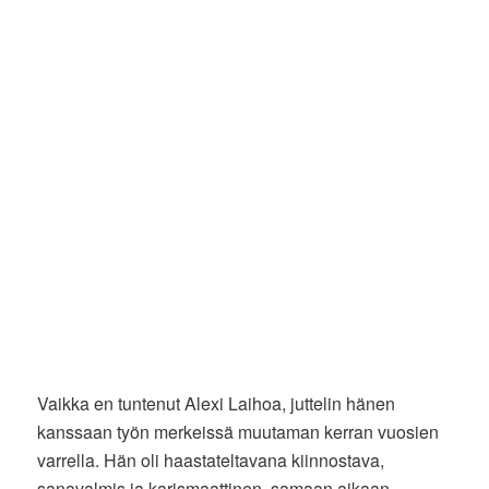
Vaikka en tuntenut Alexi Laihoa, juttelin hänen
kanssaan työn merkeissä muutaman kerran vuosien
varrella. Hän oli haastateltavana kiinnostava,
sanavalmis ja karismaattinen, samaan aikaan