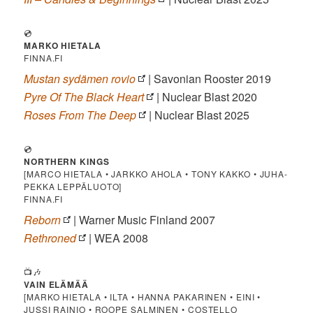
💿
MARKO HIETALA
FINNA.FI
Mustan sydämen rovio
| Savonian Rooster 2019
Pyre Of The Black Heart
| Nuclear Blast 2020
Roses From The Deep
| Nuclear Blast 2025
💿
NORTHERN KINGS
[MARCO HIETALA • JARKKO AHOLA • TONY KAKKO • JUHA-
PEKKA LEPPÄLUOTO]
FINNA.FI
Reborn
| Warner Music Finland 2007
Rethroned
| WEA 2008
📺🎶
VAIN ELÄMÄÄ
[MARKO HIETALA • ILTA • HANNA PAKARINEN • EINI •
JUSSI RAINIO • ROOPE SALMINEN • COSTELLO