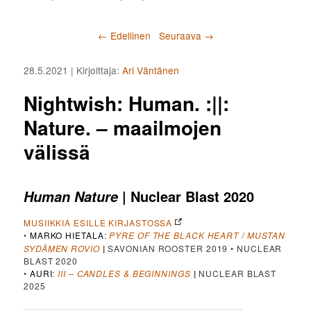
Artikkelien selaus
←
Edellinen
Seuraava
→
28.5.2021
| Kirjoittaja:
Ari Väntänen
Nightwish: Human. :||:
Nature. – maailmojen
välissä
| Nuclear Blast 2020
Human Nature
MUSIIKKIA ESILLE KIRJASTOSSA
•
MARKO HIETALA
:
PYRE OF THE BLACK HEART
MUSTAN
/
SYDÄMEN ROVIO
|
SAVONIAN ROOSTER 2019 • NUCLEAR
BLAST 2020
•
AURI
:
III – CANDLES & BEGINNINGS
|
NUCLEAR BLAST
2025