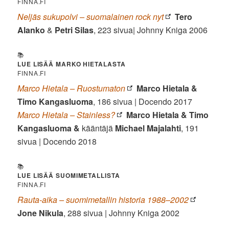
FINNA.FI
Neljäs sukupolvi – suomalainen rock nyt
Tero
Alanko
&
Petri Silas
, 223 sivua| Johnny Kniga 2006
📚
LUE LISÄÄ MARKO HIETALASTA
FINNA.FI
Marco Hietala – Ruostumaton
Marco Hietala &
Timo Kangasluoma
, 186 sivua | Docendo 2017
Marco Hietala – Stainless?
Marco Hietala & Timo
Kangasluoma &
kääntäjä
Michael Majalahti
, 191
sivua | Docendo 2018
📚
LUE LISÄÄ SUOMIMETALLISTA
FINNA.FI
Rauta-aika – suomimetallin historia 1988–2002
Jone Nikula
, 288 sivua | Johnny Kniga 2002