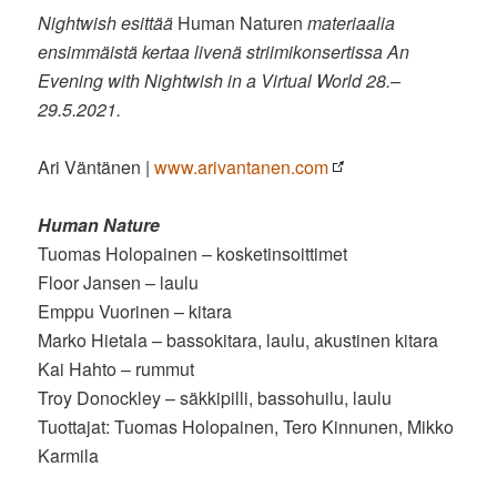
Nightwish esittää
Human Naturen
materiaalia
ensimmäistä kertaa livenä striimikonsertissa An
Evening with Nightwish in a Virtual World 28.–
29.5.2021.
Ari Väntänen |
www.arivantanen.com
Human Nature
Tuomas Holopainen – kosketinsoittimet
Floor Jansen – laulu
Emppu Vuorinen – kitara
Marko Hietala – bassokitara, laulu, akustinen kitara
Kai Hahto – rummut
Troy Donockley – säkkipilli, bassohuilu, laulu
Tuottajat: Tuomas Holopainen, Tero Kinnunen, Mikko
Karmila