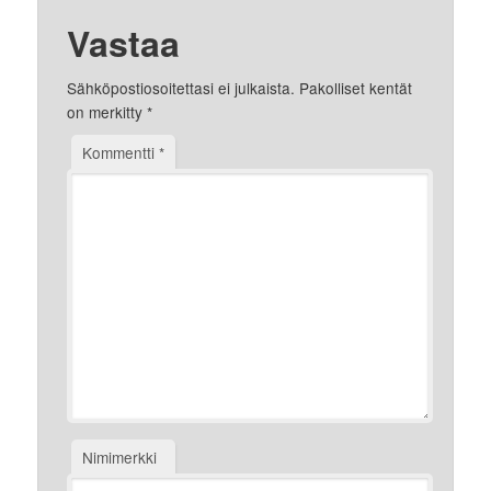
Vastaa
Sähköpostiosoitettasi ei julkaista.
Pakolliset kentät
on merkitty
*
Kommentti
*
Nimimerkki