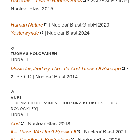
Decades – Live In Buenos Aires
• 2CD • 3LP • live |
Nuclear Blast 2019
Human Nature
| Nuclear Blast GmbH 2020
Yesterwynde
| Nuclear Blast 2024
💿
TUOMAS HOLOPAINEN
FINNA.FI
Music Inspired By The Life And Times Of Scrooge
•
2LP • CD | Nuclear Blast 2014
💿
AURI
[TUOMAS HOLOPAINEN • JOHANNA KURKELA • TROY
DONOCKLEY]
FINNA.FI
Auri
| Nuclear Blast 2018
II – Those We Don’t Speak Of
| Nuclear Blast 2021
III – Candles & Beginnings
| Nuclear Blast 2025