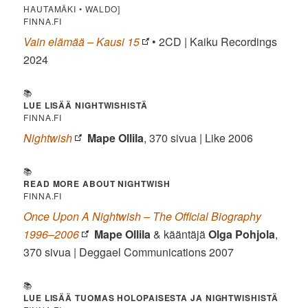
HAUTAMÄKI • WALDO]
FINNA.FI
Vain elämää – Kausi 15
• 2CD | Kaiku Recordings
2024
📚
LUE LISÄÄ NIGHTWISHISTÄ
FINNA.FI
Nightwish
Mape Ollila
, 370 sivua | Like 2006
📚
READ MORE ABOUT NIGHTWISH
FINNA.FI
Once Upon A Nightwish – The Official Biography
1996–2006
Mape Ollila
& kääntäjä
Olga Pohjola
,
370 sivua | Deggael Communications 2007
📚
LUE LISÄÄ TUOMAS HOLOPAISESTA JA NIGHTWISHISTÄ