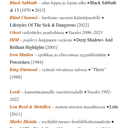
Black Sabbath
– alun loppu ja lopun alku •
Black Sabbath
&
13
[1970
•
2013]
Blind Channel
– kurkistus suosion kääntöpuolelle •
Lifestyles Of The Sick & Dangerous
[2022]
Ghost
viekoittelee pauloihinsa
•
Vuodet 2006–2023
HIM
– poplevy huippujen varjosta •
Deep Shadows And
Brilliant Highlights
[2001]
Iron Maiden
– epiikkaa ja elinvoimaa egyptiläisittäin •
Powerslave
[1984]
King Diamond
– rytinää riivatussa talossa •
”Them”
[1988]
Lordi
– kummitusjunalla vuoristoradalle • Vuodet 1992–
2022
Lou Reed & Metallica
– nainen miesten maailmassa •
Lulu
[2011]
Marko Hietala
– rocktähti menee henkilökohtaisuuksiin
•