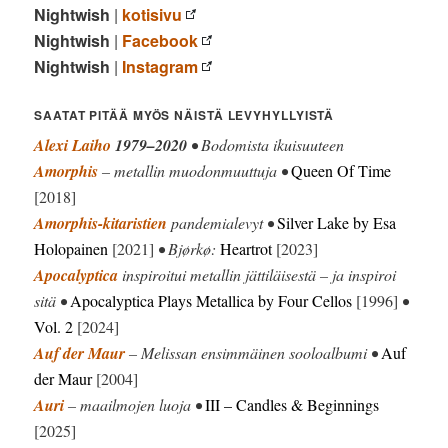
Nightwish
|
kotisivu
Nightwish
|
Facebook
Nightwish
|
Instagram
SAATAT PITÄÄ MYÖS NÄISTÄ LEVYHYLLYISTÄ
Alexi Laiho
1979–2020
• Bodomista ikuisuuteen
Amorphis
– metallin muodonmuuttuja •
Queen Of Time
[2018]
Amorphis-kitaristien
pandemialevyt •
Silver Lake by Esa
Holopainen
[2021]
• Bjørkø:
Heartrot
[2023]
Apocalyptica
inspiroitui metallin jättiläisestä – ja inspiroi
sitä •
Apocalyptica Plays Metallica by Four Cellos
[1996]
•
Vol. 2
[2024]
Auf der Maur
– Melissan ensimmäinen sooloalbumi •
Auf
der Maur
[2004]
Auri
– maailmojen luoja •
III – Candles & Beginnings
[2025]