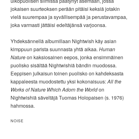
ulkopuolisen silmissä päätynyt asemaan, jossa
jokaisen suurteoksen perään pitäisi keksiä jotakin
vielä suurempaa ja syvällisempää ja perustavampaa,
joka varmasti jättäisi edeltäjänsä varjoonsa.
Yhdeksännellä albumillaan Nightwish käy asian
kimppuun parista suunnasta yhtä aikaa.
Human
Nature
on kaksiosainen eepos, jonka ensimmäinen
puolisko sisältää Nightwishiä bändin muodossa.
Eeppisen julkaisun toinen puolisko on kahdeksasta
kappaleesta muodostettu yksi kokonaisuus:
All the
Works of Nature Which Adorn the World
on
Nightwishiä säveltäjä Tuomas Holopaisen (s. 1976)
hahmossa.
NOISE