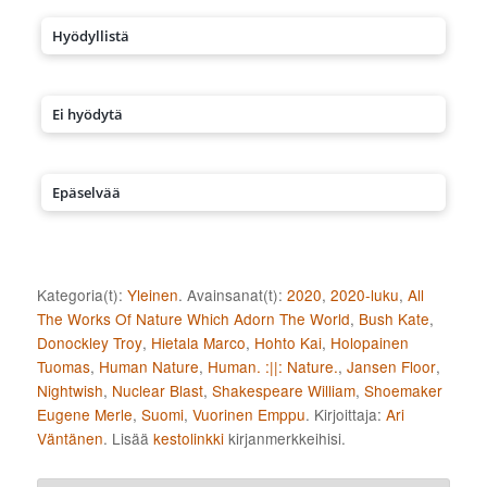
Hyödyllistä
Ei hyödytä
Epäselvää
Kategoria(t):
Yleinen
. Avainsanat(t):
2020
,
2020-luku
,
All
The Works Of Nature Which Adorn The World
,
Bush Kate
,
Donockley Troy
,
Hietala Marco
,
Hohto Kai
,
Holopainen
Tuomas
,
Human Nature
,
Human. :||: Nature.
,
Jansen Floor
,
Nightwish
,
Nuclear Blast
,
Shakespeare William
,
Shoemaker
Eugene Merle
,
Suomi
,
Vuorinen Emppu
. Kirjoittaja:
Ari
Väntänen
. Lisää
kestolinkki
kirjanmerkkeihisi.