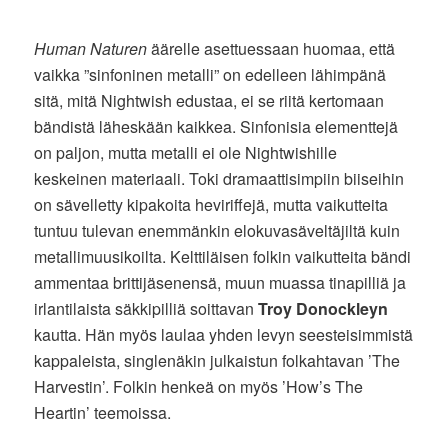
Human Naturen
äärelle asettuessaan huomaa, että
vaikka ”sinfoninen metalli” on edelleen lähimpänä
sitä, mitä Nightwish edustaa, ei se riitä kertomaan
bändistä läheskään kaikkea. Sinfonisia elementtejä
on paljon, mutta metalli ei ole Nightwishille
keskeinen materiaali. Toki dramaattisimpiin biiseihin
on sävelletty kipakoita heviriffejä, mutta vaikutteita
tuntuu tulevan enemmänkin elokuvasäveltäjiltä kuin
metallimuusikoilta. Kelttiläisen folkin vaikutteita bändi
ammentaa brittijäsenensä, muun muassa tinapilliä ja
irlantilaista säkkipilliä soittavan
Troy Donockleyn
kautta. Hän myös laulaa yhden levyn seesteisimmistä
kappaleista, singlenäkin julkaistun folkahtavan ’The
Harvestin’. Folkin henkeä on myös ’How’s The
Heartin’ teemoissa.