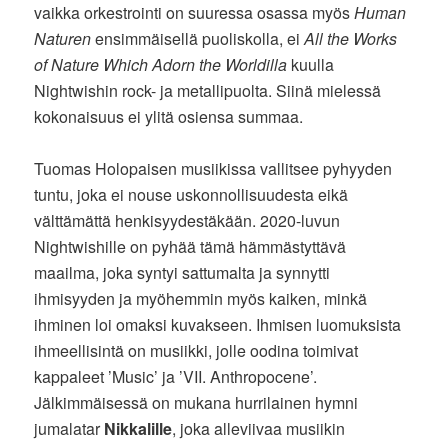
vaikka orkestrointi on suuressa osassa myös
Human
Naturen
ensimmäisellä puoliskolla, ei
All the Works
of Nature Which Adorn the Worldilla
kuulla
Nightwishin rock- ja metallipuolta. Siinä mielessä
kokonaisuus ei ylitä osiensa summaa.
Tuomas Holopaisen musiikissa vallitsee pyhyyden
tuntu, joka ei nouse uskonnollisuudesta eikä
välttämättä henkisyydestäkään. 2020-luvun
Nightwishille on pyhää tämä hämmästyttävä
maailma, joka syntyi sattumalta ja synnytti
ihmisyyden ja myöhemmin myös kaiken, minkä
ihminen loi omaksi kuvakseen. Ihmisen luomuksista
ihmeellisintä on musiikki, jolle oodina toimivat
kappaleet ’Music’ ja ’VII. Anthropocene’.
Jälkimmäisessä on mukana hurrilainen hymni
jumalatar
Nikkalille
, joka alleviivaa musiikin