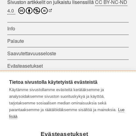
Sivuston artikkelit on julkaistu lisenssillä
CC BY-NC-ND
4.0
Info
Palaute
Saavutettavuusseloste
Evästeasetukset
Tietoa sivustolla käytetyistä evästeistä
Seuraa meitä:
Käytämme sivustollamme evästeitä kerätäksemme ja
analysoidaksemme sivuston suorituskykyä ja käyttöä,
tarjotaksemme sosiaalisen median ominaisuuksia sekä
parantaaksemme ja räätälöidäksemme sisältöä ja mainoksia.
Lue
lisää
Evästeasetukset