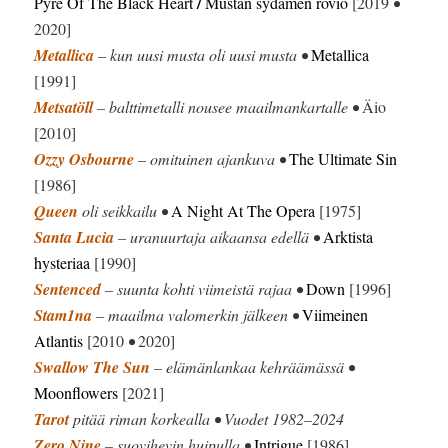
/
Pyre Of The Black Heart
Mustan sydämen rovio
[2019
•
2020]
Metallica
– kun uusi musta oli uusi musta •
Metallica
[1991]
Metsatöll
– balttimetalli nousee maailmankartalle •
Äio
[2010]
Ozzy Osbourne
– omituinen ajankuva •
The Ultimate Sin
[1986]
Queen
oli seikkailu •
A Night At The Opera
[1975]
Santa Lucia
– uranuurtaja aikaansa edellä •
Arktista
hysteriaa
[1990]
Sentenced
– suunta kohti viimeistä rajaa •
Down
[1996]
Stam1na
– maailma valomerkin jälkeen •
Viimeinen
Atlantis
[2010
•
2020]
Swallow The Sun
– elämänlankaa kehräämässä •
Moonflowers
[2021]
Tarot
pitää riman korkealla • Vuodet 1982–2024
Zero Nine
– suovihevin huipulla •
Intrigue
[1986]