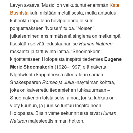
Levyn avaava ’Music’ on vaikuttunut enemmän
Kate
Bushista
kuin mistään metallisesta, mutta antautuu
kuitenkin lopullaan hevipoljennolle kuin
pohjustaakseen ’Noisen’ tuloa. ’Noisen’
julkaiseminen ensimmäisenä singlenä on melkeinpä
itsestään selvää, edustaahan se
Human Naturen
raskainta ja tarttuvinta laitaa. ’Shoemakerin’
kirjoittamiseen Holopaista inspiroi tiedemies
Eugene
Merle Shoemakerin
(1928–1997) elämäkerta.
Nightwishin kappaleessa siteerataan samaa
Shakespearen
Romeo ja Julia
-näytelmän kohtaa,
joka on kaiverrettu tiedemiehen tuhkauurnaan –
Shoemaker on toistaiseksi ainoa, jonka tuhkaa on
viety kuuhun, ja juuri se tuntuu inspiroineen
Holopaista. Biisin viime sekunnit sisältävät
Human
Naturen
majesteettisimman hetken.