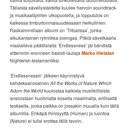
välillä soljuvalla, välillä sinkoilevalla laulumelodialla.
Tällaista sävellystaidetta kuulee harvoin soundtrack-
ja musikaalipiirien ulkopuolella, ja lopputulos on
kaikessa timburtonmaisuudessaan herkullinen.
Raskaimmillaan albumi on ’Tribalissa’, jonka
alkukantainen rytmiikka svengaa. Pitkiä sävelkaaria
maalaileva päätösraita ’Endlessness’ jäi bändistä
sittemmin eronneen basisti-laulaja
Marko Hietalan
Nightwish-testamentiksi.
’Endlessnessin’ jälkeen käynnistyvä
kahdeksanosainen
All the Works of Nature Which
Adorn the World
kuulostaa kaikista musiikillisista
ansioistaan huolimatta toiselta maailmalta, erilliseltä
teokselta, jonka paikka on jossakin muualla kuin tällä
albumilla. Ehkäpä ihmisyyttä (Human) ja luontoa
(Nature) ei tulisi erottaa tällä tavoin.