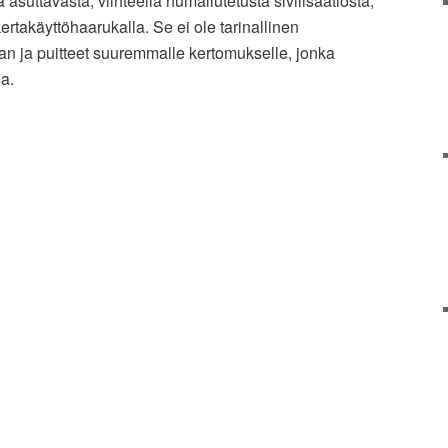
 asuttavasta, viihteellä humallutetusta sivilisaatiosta,
ertakäyttöhaarukalla. Se ei ole tarinallinen
an ja puitteet suuremmalle kertomukselle, jonka
sa.