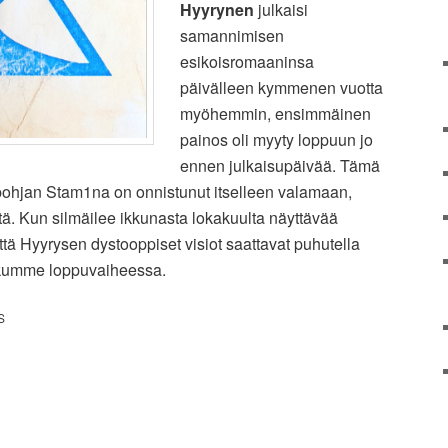
Hyyrynen
julkaisi
samannimisen
esikoisromaaninsa
päivälleen kymmenen vuotta
myöhemmin, ensimmäinen
painos oli myyty loppuun jo
ennen julkaisupäivää. Tämä
nipohjan Stam1na on onnistunut itselleen valamaan,
tä. Kun silmäilee ikkunasta lokakuulta näyttävää
ttä Hyyrysen dystooppiset visiot saattavat puhutella
askumme loppuvaiheessa.
S