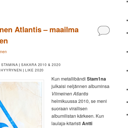
nen Atlantis – maailma
Kommentoi
een
änen
STAMINA
|
SAKARA 2010 & 2020
0
I HYYRYNEN
|
LIKE 2020
Kun metallibändi
Stam1na
julkaisi neljännen albuminsa
Viimeinen Atlantis
helmikuussa 2010, se meni
suoraan virallisen
albumilistan kärkeen. Kun
laulaja-kitaristi
Antti