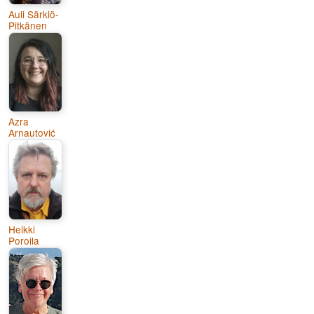
Auli Särkiö-
Pitkänen
Azra
Arnautović
Heikki
Poroila