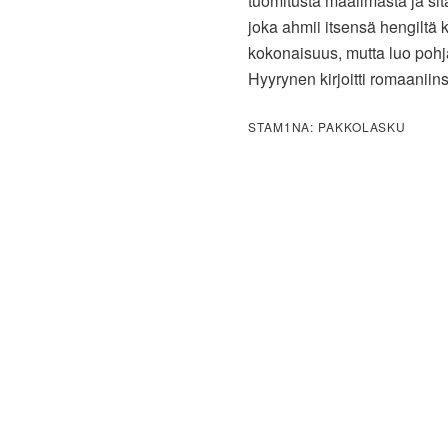
tuomitusta maailmasta ja sitä
joka ahmii itsensä hengiltä k
kokonaisuus, mutta luo pohj
Hyyrynen kirjoitti romaaniin
STAM1NA: PAKKOLASKU