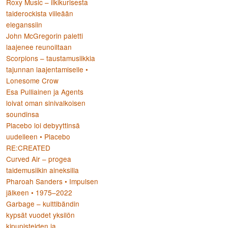
Roxy Music – ilkikurisesta
taiderockista viileään
eleganssiin
John McGregorin paletti
laajenee reunoiltaan
Scorpions – taustamusiikkia
tajunnan laajentamiselle •
Lonesome Crow
Esa Pulliainen ja Agents
loivat oman sinivalkoisen
soundinsa
Placebo loi debyyttinsä
uudelleen • Placebo
RE:CREATED
Curved Air – progea
taidemusiikin aineksilla
Pharoah Sanders • Impulsen
jälkeen • 1975–2022
Garbage – kulttibändin
kypsät vuodet yksilön
kipupisteiden ja