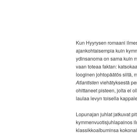
Kun Hyyrysen romaani ilmes
ajankohtaisempia kuin kymmen
ydinsanoma on sama kuin mus
vaan toteaa faktan: katsokaa
looginen johtopäätös siitä,
Atlantisten
viehätyksestä per
ohittaneet pisteen, jolta ei o
laulaa levyn toisella kappale
Lopunajan juhlat jatkuvat pi
kymmenvuotisjuhlapainos il
klassikkoalbuminsa kokonai