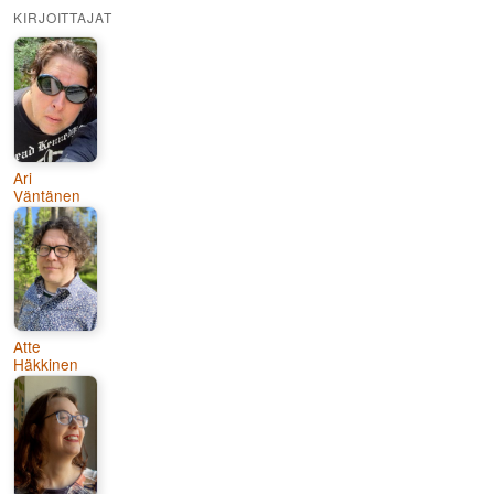
KIRJOITTAJAT
Ari
Väntänen
Atte
Häkkinen