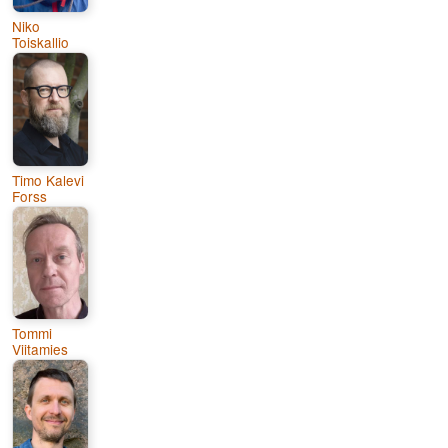
Niko
Toiskallio
Timo Kalevi
Forss
Tommi
Viitamies