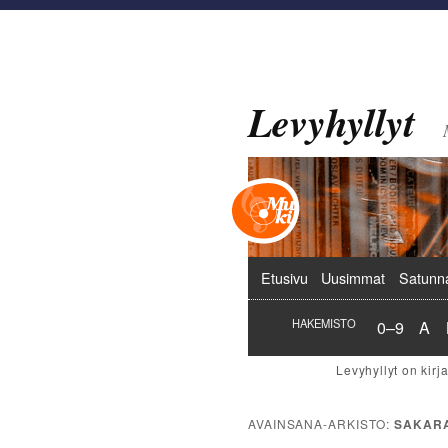
Levyhyllyt
Päävalikko
Etusivu
Uusimmat
Satunn
Hakemist
Hak
HAKEMISTO
0–9
A
AVAINSANA-ARKISTO:
SAKAR