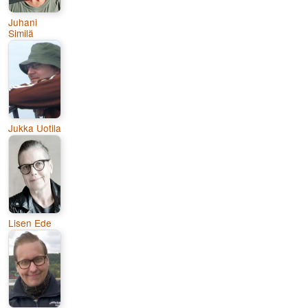
Juhani
Similä
Jukka Uotila
Lisen Ede