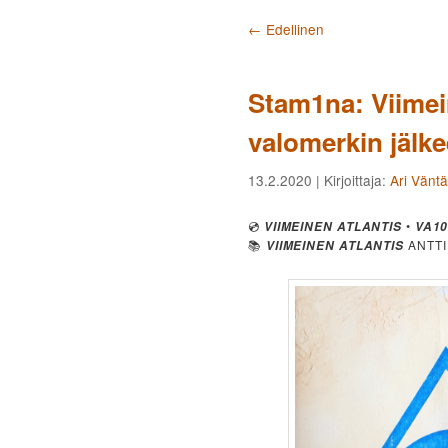
Artikkelien selaus
←
Edellinen
Stam1na: Viimei
valomerkin jälk
13.2.2020
| Kirjoittaja:
Ari Vänt
💿
•
VIIMEINEN ATLANTIS
VA1
📚
ANTT
VIIMEINEN ATLANTIS