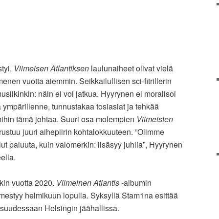
tyi,
Viimeisen Atlantiksen
laulunaiheet olivat vielä
en vuotta aiemmin. Seikkailullisen sci-fitrillerin
iikinkin: näin ei voi jatkua. Hyyrynen ei moralisoi
 ympärillenne, tunnustakaa tosiasiat ja tehkää
 mihin tämä johtaa. Suuri osa molempien
Viimeisten
ustuu juuri aihepiirin kohtalokkuuteen. ”Olimme
llut paluuta, kuin valomerkin: lisäsyy juhlia”, Hyyrynen
ella.
tkin vuotta 2020.
Viimeinen Atlantis
-albumin
mestyy helmikuun lopulla. Syksyllä Stam1na esittää
suudessaan Helsingin jäähallissa.