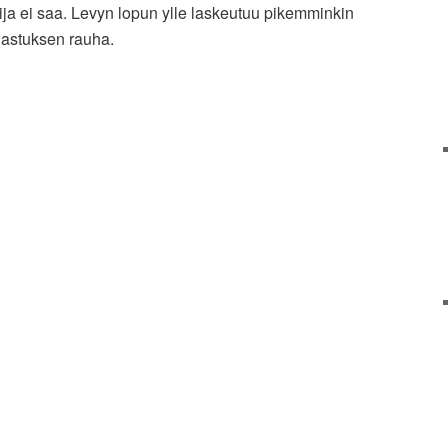
ija ei saa. Levyn lopun ylle laskeutuu pikemminkin
lastuksen rauha.