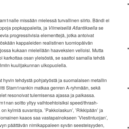
tam1nalle missään mielessä turvallinen siirto. Bändi ei
lppoja popkappaleita, ja
Viimeisellä Atlantiksella
se
evia progressiivisia elementtejä, jotka antoivat
 Myöskään kappaleiden realistinen tuomiopäivän
n, jossa kukaan mielellään haaveksien velloisi. Mutta
i karkottaa osan yleisöstä, se saattoi samalla tehdä
miin kuulijakunnan ulkopuolella.
ät hyvin tehdystä pohjatyöstä ja suomalaisen metallin
iivitti Stam1nankin matkaa genren A-ryhmään, sekä
velet resonoivat tulemisensa ajassa ja paikassa.
1nan soitto yltyy vaihtoehtoisiksi speed/thrash-
 on kylmiä suvantoja. ’Pakkolaskun’, ’Rikkipään’ ja
lomainen kaaos saa vastapainokseen ’Viestintuojan’,
evyn päättävän nimikappaleen syvän seesteisyyden,