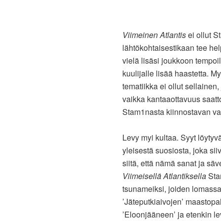
Viimeinen Atlantis
ei ollut S
lähtökohtaisestikaan tee he
vielä lisäsi joukkoon tempoil
kuulijalle lisää haastetta.
tematiikka ei ollut sellaine
vaikka kantaaottavuus saatto
Stam1nasta kiinnostavan val
Levy myi kultaa. Syyt löytyv
yleisestä suosiosta, joka s
siitä, että nämä sanat ja sä
Viimeisellä Atlantiksella
Stam
tsunameiksi, joiden lomassa
’Jäteputkiaivojen’ maastopa
’Eloonjääneen’ ja etenkin l