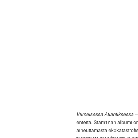
Viimeisessa Atlantiksessa
–
enteitä. Stam1nan albumi on
aiheuttamasta ekokatastrofi