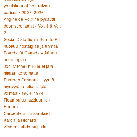
yhteiskunnallisen raivon
parissa • 2007–2026
Angine de Poitrine pysäytti
doomscrollaajat • Vol. 1 & Vol.
2
Social Distortionin Born to Kill
huokuu nostalgiaa ja uhmaa
Boards Of Canada – äänen
arkeologiaa
Joni Mitchellin Blue ei jätä
mitään kertomatta
Pharoah Sanders – tyyntä,
myrskyä ja tuliperäistä
voimaa • 1964–1974
Flean paluu jazzjuurille •
Honora
Carpenters – sisarukset
Karen ja Richard
viihdemusiikin huipulla