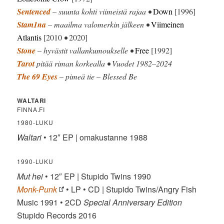
Sentenced
– suunta kohti viimeistä rajaa •
Down
[1996]
Stam1na
– maailma valomerkin jälkeen •
Viimeinen
Atlantis
[2010
•
2020]
Stone
– hyvästit vallankumoukselle •
Free
[1992]
Tarot
pitää riman korkealla • Vuodet 1982–2024
The 69 Eyes
– pimeä tie – Blessed Be
WALTARI
FINNA.FI
1980-LUKU
Waltari
• 12″ EP | omakustanne 1988
1990-LUKU
Mut hei
• 12″ EP | Stupido Twins 1990
Monk-Punk
• LP • CD | Stupido Twins/Angry Fish
Music 1991 • 2CD
Special Anniversary Edition
Stupido Records 2016