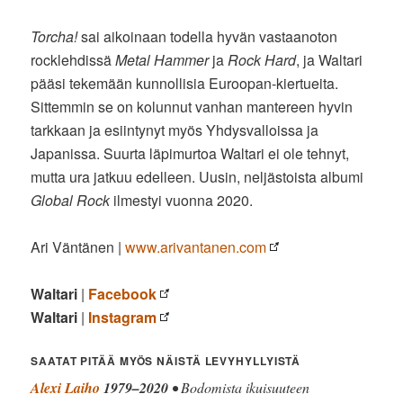
Torcha!
sai aikoinaan todella hyvän vastaanoton
rocklehdissä
Metal Hammer
ja
Rock Hard
, ja Waltari
pääsi tekemään kunnollisia Euroopan-kiertueita.
Sittemmin se on kolunnut vanhan mantereen hyvin
tarkkaan ja esiintynyt myös Yhdysvalloissa ja
Japanissa. Suurta läpimurtoa Waltari ei ole tehnyt,
mutta ura jatkuu edelleen. Uusin, neljästoista albumi
Global Rock
ilmestyi vuonna 2020.
Ari Väntänen |
www.arivantanen.com
Waltari
|
Facebook
Waltari
|
Instagram
SAATAT PITÄÄ MYÖS NÄISTÄ LEVYHYLLYISTÄ
Alexi Laiho
1979–2020
• Bodomista ikuisuuteen