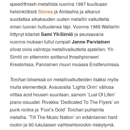
speed/thrash-metallista vuonna 1987 kuultuaan
helsinkiläisiä
Stonea
ja Airdashia ja alkanut
suodattaa aikakauden uuden metallin vaikutteita
oman luovan hulluutensa läpi. Vuonna 1989 Waltariin
liittynyt kitaristi
Sami Yli-Sirniö
ja seuraavana
vuonna mukaan tullut rumpali
Janne Parviainen
olivat oivia valintoja metallivaikutteita ajatellen. Yli-
Sirniö on sittemmin soittanut thrashpioneeri
Kreatorissa, Parviainen muun muassa Ensiferumissa.
Torchan
biiseissä on metallivaikutteiden lisäksi myös
muita elementtejä. Avausraita ’Lights Onin’ väliosa
viittaa acid housen suuntaan, samoin ’Lust Of Lifen’
piano-osuudet. Rivakka ’Dedicated To The Flyers’ on
punk rockia ja ’Fool’s Gold’
Torchan
puhtainta
metallia. ’Till The Music Nation’ on eräänlainen hard
rockin ja 90-lukulaisen vaihtoehtorockin risteytymä.