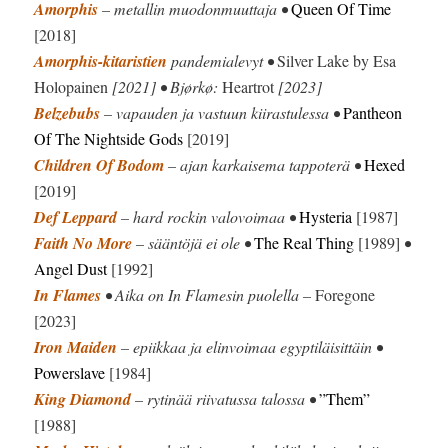
Amorphis
– metallin muodonmuuttaja •
Queen Of Time
[2018]
Amorphis-kitaristien
pandemialevyt •
Silver Lake by Esa
Holopainen
[2021] • Bjørkø:
Heartrot
[2023]
Belzebubs
– vapauden ja vastuun kiirastulessa •
Pantheon
Of The Nightside Gods
[2019]
Children Of Bodom
– ajan karkaisema tappoterä •
Hexed
[2019]
Def Leppard
– hard rockin valovoimaa •
Hysteria
[1987]
Faith No More
– sääntöjä ei ole •
The Real Thing
[1989]
•
Angel Dust
[1992]
In Flames
• Aika on In Flamesin puolella –
Foregone
[2023]
Iron Maiden
– epiikkaa ja elinvoimaa egyptiläisittäin •
Powerslave
[1984]
King Diamond
– rytinää riivatussa talossa •
”Them”
[1988]