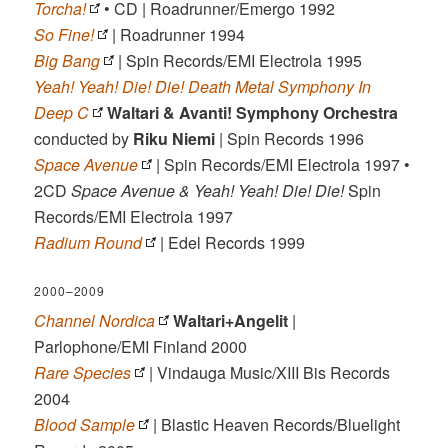
Torcha!
• CD | Roadrunner/Emergo 1992
So Fine!
| Roadrunner 1994
Big Bang
| Spin Records/EMI Electrola 1995
Yeah! Yeah! Die! Die! Death Metal Symphony In
Deep C
Waltari & Avanti! Symphony Orchestra
conducted by
Riku Niemi
| Spin Records 1996
Space Avenue
| Spin Records/EMI Electrola 1997 •
2CD
Space Avenue & Yeah! Yeah! Die! Die!
Spin
Records/EMI Electrola 1997
Radium Round
| Edel Records 1999
2000–2009
Channel Nordica
Waltari+Angelit
|
Parlophone/EMI Finland 2000
Rare Species
| Vindauga Music/XIII Bis Records
2004
Blood Sample
| Blastic Heaven Records/Bluelight