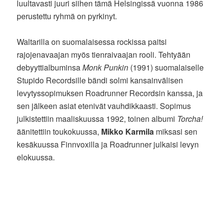
luultavasti juuri siihen tämä Helsingissä vuonna 1986
perustettu ryhmä on pyrkinyt.
Waltarilla on suomalaisessa rockissa paitsi
rajojenavaajan myös tienraivaajan rooli. Tehtyään
debyyttialbuminsa
Monk Punkin
(1991) suomalaiselle
Stupido Recordsille bändi solmi kansainvälisen
levytyssopimuksen Roadrunner Recordsin kanssa, ja
sen jälkeen asiat etenivät vauhdikkaasti. Sopimus
julkistettiin maaliskuussa 1992, toinen albumi
Torcha!
äänitettiin toukokuussa,
Mikko Karmila
miksasi sen
kesäkuussa Finnvoxilla ja Roadrunner julkaisi levyn
elokuussa.