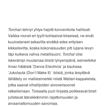
Torchan
tehnyt yhtye hajotti konventioita hallitusti.
Vaikka monet eri tyylit kohtasivat biiseissä, ne eivät
kuulostaneet sekavilta eivätkä edes erityisen
kikkailevilta, koska kokonaisuuden piti lujana levyn
läpi kulkeva vahva metallisuoni.
Torcha!
olisi
iskevämpi muutamaa biisiä lyhyempänä, esimerkiksi
ilman hätäistä ’Dance Electricia’ ja kauheaa
’Jukolauta (Don’t Make It)’ -biisiä, jonka ärsyttävä
lällättely on malliesimerkki niistä Waltari-kappaleista,
jotka saavat vihailijoiden aivoverisuonet
ratkeilemaan. Toisaalta juuri linjasta poikkeavat biisit
julistavat äänekkäimmin rajattomuuden ja
arvaamattomuuden sanomaa.