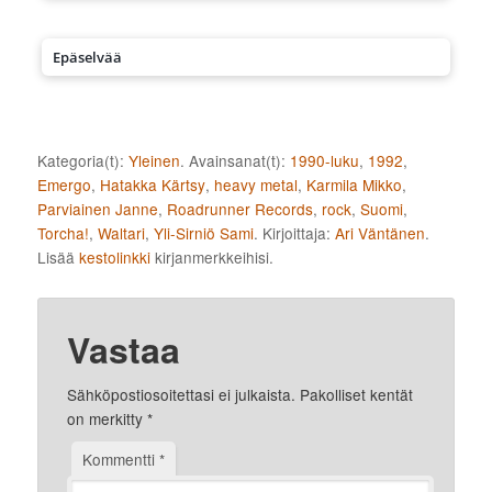
Epäselvää
Kategoria(t):
Yleinen
. Avainsanat(t):
1990-luku
,
1992
,
Emergo
,
Hatakka Kärtsy
,
heavy metal
,
Karmila Mikko
,
Parviainen Janne
,
Roadrunner Records
,
rock
,
Suomi
,
Torcha!
,
Waltari
,
Yli-Sirniö Sami
. Kirjoittaja:
Ari Väntänen
.
Lisää
kestolinkki
kirjanmerkkeihisi.
Vastaa
Sähköpostiosoitettasi ei julkaista.
Pakolliset kentät
on merkitty
*
Kommentti
*