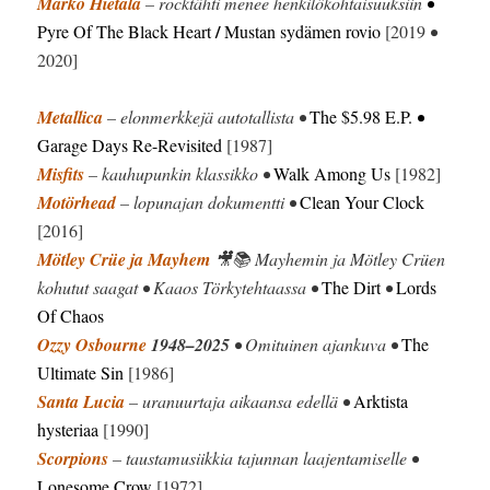
Marko Hietala
– rocktähti menee henkilökohtaisuuksiin
•
/
Pyre Of The Black Heart
Mustan sydämen rovio
[2019
•
2020]
Metallica
– elonmerkkejä autotallista •
The $5.98 E.P.
•
Garage Days Re-Revisited
[1987]
Misfits
– kauhupunkin klassikko •
Walk Among Us
[1982]
Motörhead
– lopunajan dokumentti •
Clean Your Clock
[2016]
Mötley Crüe ja Mayhem
🎥📚 Mayhemin ja Mötley Crüen
kohutut saagat • Kaaos Törkytehtaassa •
The Dirt
•
Lords
Of Chaos
Ozzy Osbourne
1948–2025
• Omituinen ajankuva •
The
Ultimate Sin
[1986]
Santa Lucia
– uranuurtaja aikaansa edellä •
Arktista
hysteriaa
[1990]
Scorpions
– taustamusiikkia tajunnan laajentamiselle •
Lonesome Crow
[1972]