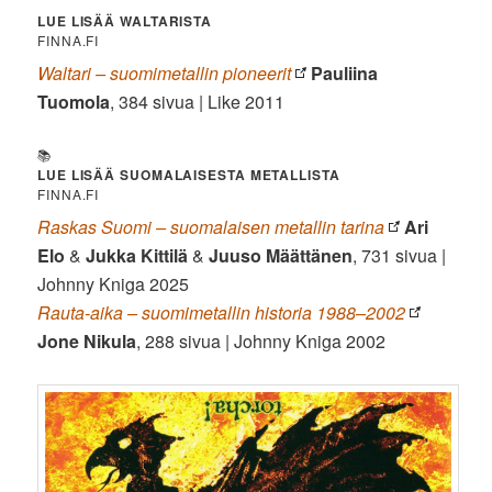
LUE LISÄÄ WALTARISTA
FINNA.FI
Waltari – suomimetallin pioneerit
Pauliina
Tuomola
, 384 sivua | Like 2011
📚
LUE LISÄÄ SUOMALAISESTA METALLISTA
FINNA.FI
Raskas Suomi – suomalaisen metallin tarina
Ari
Elo
&
Jukka Kittilä
&
Juuso Määttänen
, 731 sivua |
Johnny Kniga 2025
Rauta-aika – suomimetallin historia 1988–2002
Jone Nikula
, 288 sivua | Johnny Kniga 2002