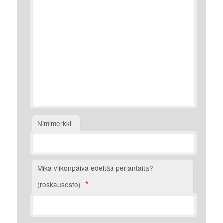
Nimimerkki
Mikä viikonpäivä edeltää perjantaita?
*
(roskausesto)