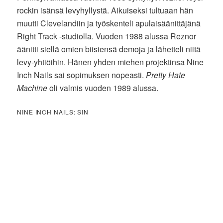
rockin isänsä levyhyllystä. Aikuiseksi tultuaan hän
muutti Clevelandiin ja työskenteli apulaisäänittäjänä
Right Track -studiolla. Vuoden 1988 alussa Reznor
äänitti siellä omien biisiensä demoja ja lähetteli niitä
levy-yhtiöihin. Hänen yhden miehen projektinsa Nine
Inch Nails sai sopimuksen nopeasti.
Pretty Hate
Machine
oli valmis vuoden 1989 alussa.
NINE INCH NAILS: SIN