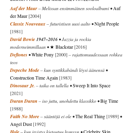
Auf der Maur
– Melissan ensimmäinen sooloalbumi •
Auf
der Maur
[2004]
Classix Nouveaux
– futuristisen uusi aalto •
Night People
[1981]
David Bowie
1947–2016
• Jazzia ja rockia
moderneimmillaan •
★ Blackstar
[2016]
Deftones
•
White Pony
[2000]
– rajattomuudessaan rohkea
teos
Depeche Mode
– kun syntikkabändi löysi äänensä •
Construction Time Again
[1983]
Dinosaur Jr.
– taika on tallella •
Sweep It Into Space
[2021]
Duran Duran
– iso juttu, unohdettu klassikko •
Big Time
[1988]
Faith No More
– sääntöjä ei ole •
The Real Thing
[1989]
•
Angel Dust
[1992]
Hole
– kun irvistys kietoutuu hymyyn •
Celebrity Skin