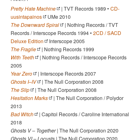
Pretty Hate Machine
| TVT Records 1989 •
CD-
uusintapainos
UMe 2010
The Downward Spiral
| Nothing Records / TVT
Records / Interscope Records 1994 •
2CD / SACD
Deluxe Edition
Interscope 2005
The Fragile
| Nothing Records 1999
With Teeth
| Nothing Records / Interscope Records
2005
Year Zero
| Interscope Records 2007
Ghosts I–IV
| The Null Corporation 2008
The Slip
| The Null Corporation 2008
Hesitation Marks
| The Null Corporation / Polydor
2013
Bad Witch
| Capitol Records / Caroline International
2018
Ghosts V – Together
| The Null Corporation 2020
Ghosts VI – Locusts
| The Null Corporation 2020