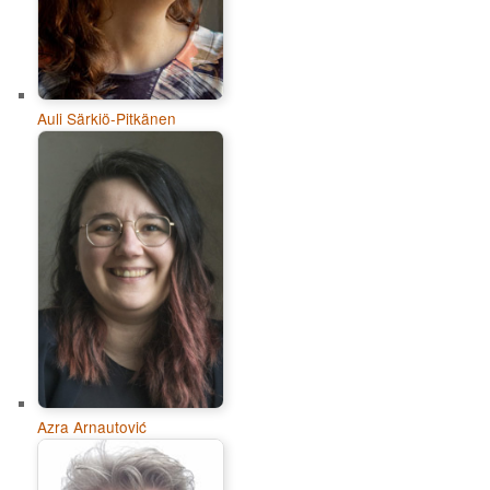
Auli Särkiö-Pitkänen
Azra Arnautović