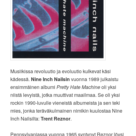
Musiikissa revoluutio ja evoluutio kulkevat käsi
kädessä.
Nine Inch Nailsin
vuonna 1989 julkaistu
ensimmäinen albumi
Pretty Hate Machine
oli yksi
niistä levyistä, jotka muuttivat maailmaa. Se oli yksi
rockin 1990-luvulle vieneistä albumeista ja sen teki
mies, jonka teräväkulmainen nimikin kuulostaa Nine
Inch Nailsilta:
Trent Reznor
.
Pennsylvaniassa vuonna 1965 syntynyt Reznor löysi