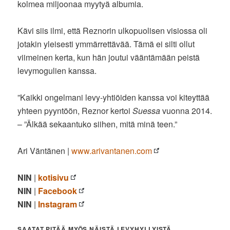
kolmea miljoonaa myytyä albumia.
Kävi siis ilmi, että Reznorin ulkopuolisen visiossa oli
jotakin yleisesti ymmärrettävää. Tämä ei silti ollut
viimeinen kerta, kun hän joutui vääntämään peistä
levymogulien kanssa.
”Kaikki ongelmani levy-yhtiöiden kanssa voi kiteyttää
yhteen pyyntöön, Reznor kertoi
Suessa
vuonna 2014.
– ”Älkää sekaantuko siihen, mitä minä teen.”
Ari Väntänen |
www.arivantanen.com
NIN
|
kotisivu
NIN
|
Facebook
NIN
|
Instagram
SAATAT PITÄÄ MYÖS NÄISTÄ LEVYHYLLYISTÄ