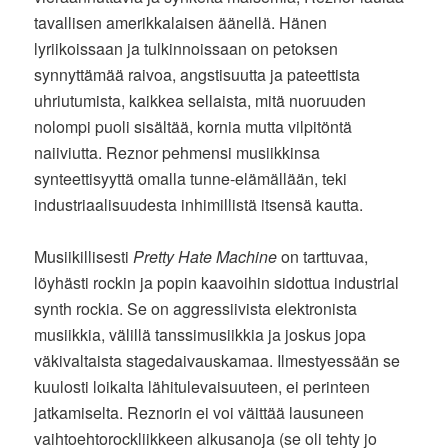
tavallisen amerikkalaisen äänellä. Hänen
lyriikoissaan ja tulkinnoissaan on petoksen
synnyttämää raivoa, angstisuutta ja pateettista
uhriutumista, kaikkea sellaista, mitä nuoruuden
nolompi puoli sisältää, kornia mutta vilpitöntä
naiiviutta. Reznor pehmensi musiikkinsa
synteettisyyttä omalla tunne-elämällään, teki
industriaalisuudesta inhimillistä itsensä kautta.
Musiikillisesti
Pretty Hate Machine
on tarttuvaa,
löyhästi rockin ja popin kaavoihin sidottua industrial
synth rockia. Se on aggressiivista elektronista
musiikkia, välillä tanssimusiikkia ja joskus jopa
väkivaltaista stagedaivauskamaa. Ilmestyessään se
kuulosti loikalta lähitulevaisuuteen, ei perinteen
jatkamiselta. Reznorin ei voi väittää lausuneen
vaihtoehtorockliikkeen alkusanoja (se oli tehty jo