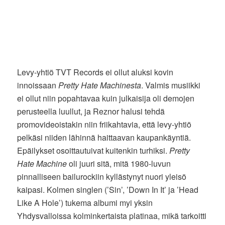
Levy-yhtiö TVT Records ei ollut aluksi kovin
innoissaan
Pretty Hate Machinesta
. Valmis musiikki
ei ollut niin popahtavaa kuin julkaisija oli demojen
perusteella luullut, ja Reznor halusi tehdä
promovideoistakin niin friikahtavia, että levy-yhtiö
pelkäsi niiden lähinnä haittaavan kaupankäyntiä.
Epäilykset osoittautuivat kuitenkin turhiksi.
Pretty
Hate Machine
oli juuri sitä, mitä 1980-luvun
pinnalliseen bailurockiin kyllästynyt nuori yleisö
kaipasi. Kolmen singlen (’Sin’, ’Down In It’ ja ’Head
Like A Hole’) tukema albumi myi yksin
Yhdysvalloissa kolminkertaista platinaa, mikä tarkoitti