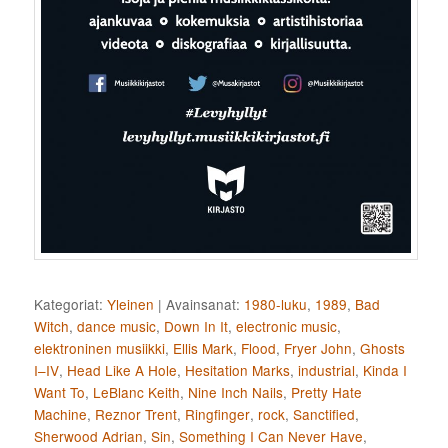
Kategoriat:
Yleinen
|
Avainsanat:
1980-luku
,
1989
,
Bad
Witch
,
dance music
,
Down In It
,
electronic music
,
elektroninen musiikki
,
Ellis Mark
,
Flood
,
Fryer John
,
Ghosts
I–IV
,
Head Like A Hole
,
Hesitation Marks
,
industrial
,
Kinda I
Want To
,
LeBlanc Keith
,
Nine Inch Nails
,
Pretty Hate
Machine
,
Reznor Trent
,
Ringfinger
,
rock
,
Sanctified
,
Sherwood Adrian
,
Sin
,
Something I Can Never Have
,