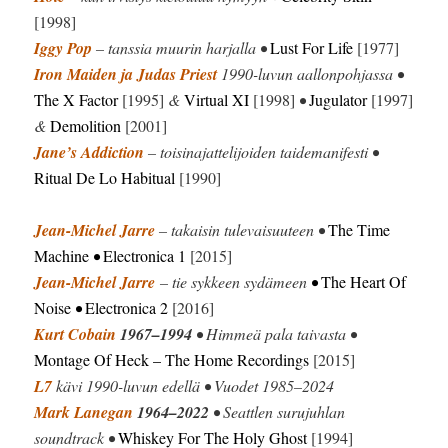
[1998]
Iggy Pop
– tanssia muurin harjalla •
Lust For Life
[1977]
Iron Maiden ja Judas Priest
1990-luvun aallonpohjassa •
The X Factor
[1995]
&
Virtual XI
[1998]
•
Jugulator
[1997]
&
Demolition
[2001]
Jane’s Addiction
– toisinajattelijoiden taidemanifesti •
Ritual De Lo Habitual
[1990]
Jean-Michel Jarre
– takaisin tulevaisuuteen •
The Time
Machine
•
Electronica 1
[2015]
Jean-Michel Jarre
– tie sykkeen sydämeen
•
The Heart Of
Noise
•
Electronica 2
[2016]
Kurt Cobain
1967–1994
• Himmeä pala taivasta •
Montage Of Heck
– The Home Recordings
[2015]
L7
kävi 1990-luvun edellä • Vuodet 1985–2024
Mark Lanegan
1964–2022
• Seattlen surujuhlan
soundtrack •
Whiskey For The Holy Ghost
[1994]