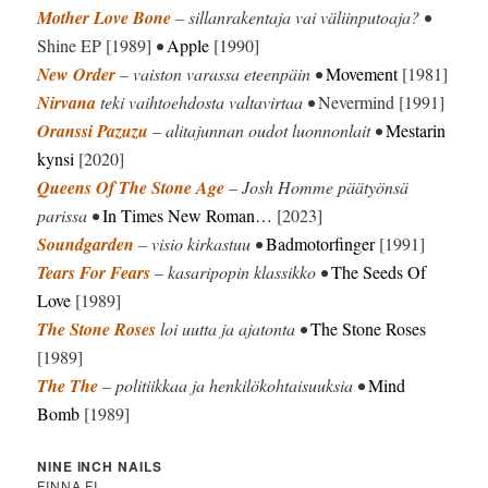
Mother Love Bone
– sillanrakentaja vai väliinputoaja? •
Shine EP [1989]
•
Apple
[1990]
New Order
– vaiston varassa eteenpäin •
Movement
[1981]
Nirvana
teki vaihtoehdosta valtavirtaa •
Nevermind [1991]
Oranssi Pazuzu
– alitajunnan oudot luonnonlait •
Mestarin
kynsi
[2020]
Queens Of The Stone Age
– Josh Homme päätyönsä
parissa •
In Times New Roman…
[2023]
Soundgarden
– visio kirkastuu •
Badmotorfinger
[1991]
Tears For Fears
– kasaripopin klassikko •
The Seeds Of
Love
[1989]
The Stone Roses
loi uutta ja ajatonta •
The Stone Roses
[1989]
The The
– politiikkaa ja henkilökohtaisuuksia •
Mind
Bomb
[1989]
NINE INCH NAILS
FINNA.FI