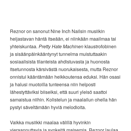
Reznor on sanonut Nine Inch Nailsin musiikin
heijastavan häntä itseään, ei niinkään maailmaa tai
yhteiskuntaa.
Pretty Hate Machinen
klaustrofobinen
ja sisäänpäinkääntynyt tunnelma muistuttaakin
sosiaalisista tilanteista ahdistuvasta ja huonosta
itsetunnosta kärsivästä nuorukaisesta, mutta Reznor
onnistui kääntämään heikkoutensa eduksi. Hän osasi
ja halusi muotoilla tunteensa niin helposti
lähestyttäviksi biiseiksi, että suuri yleisö saattoi
samaistua niihin. Kolistelun ja maalailun ohella hän
pystyi säveltämään hyviä melodioita.
Vaikka musiikki maalaa välillä hyvinkin
vieraannuttavia ja synkeitä maisemia, Reznor laulaa