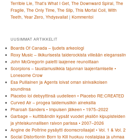
Terrible Lie
,
That’s What I Get
,
The Downward Spiral
,
The
Fragile
,
The Only Time
,
The Slip
,
This Mortal Coil
,
With
Teeth
,
Year Zero
,
Yhdysvallat
|
Kommentoi
UUSIMMAT ARTIKKELIT
Boards Of Canada – ljudets arkeologi
Roxy Music – ilkikurisesta taiderockista viileään eleganssiin
John McGregorin paletti laajenee reunoiltaan
Scorpions – taustamusiikkia tajunnan laajentamiselle •
Lonesome Crow
Esa Pulliainen ja Agents loivat oman sinivalkoisen
soundinsa
Placebo loi debyyttinsä uudelleen • Placebo RE:CREATED
Curved Air – progea taidemusiikin aineksilla
Pharoah Sanders • Impulsen jälkeen • 1975–2022
Garbage – kulttibändin kypsät vuodet yksilön kipupisteiden
ja yhteiskunnallisen raivon parissa • 2007–2026
Angine de Poitrine pysäytti doomscrollaajat • Vol. 1 & Vol. 2
Social Distortionin Born to Kill huokuu nostalgiaa ja uhmaa