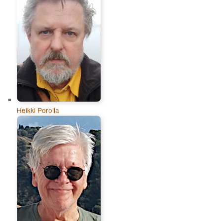
Heikki Poroila