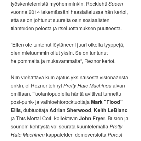
työskentelemistä myöhemminkin. Rocklehti
Sueen
vuonna 2014 tekemässäni haastattelussa hän kertoi,
että se on johtunut suurelta osin sosiaalisten
tilanteiden pelosta ja itseluottamuksen puutteesta.
”Ellen ole tuntenut löytäneeni juuri oikeita tyyppejä,
olen mieluummin ollut yksin. Se on tuntunut
helpommalta ja mukavammalta”, Reznor kertoi.
Niin viehättävä kuin ajatus yksinäisestä visionääristä
onkin, ei Reznor tehnyt
Pretty Hate Machinea
aivan
omillaan. Tuotantopuolella häntä avittivat tunnettu
post-punk- ja vaihtoehtorocktuottaja
Mark ”Flood”
Ellis
, dubtuottaja
Adrian Sherwood
,
Keith LeBlanc
ja This Mortal Coil -kollektiivin
John Fryer
. Biisien ja
soundin kehitystä voi seurata kuuntelemalla
Pretty
Hate Machinen
kappaleiden demoversioita
Purest