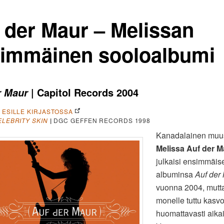
 der Maur – Melissan
immäinen sooloalbumi
| Capitol Records 2004
r Maur
A ESILLE KIRJASTOSSA
ELEBRITY SKIN
|
DGC GEFFEN RECORDS 1998
Kanadalainen muu
Melissa Auf der M
julkaisi ensimmäis
albuminsa
Auf der
vuonna 2004, mutta
monelle tuttu kasvo
huomattavasti aik