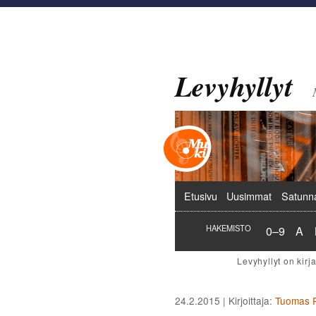
Levyhyllyt
Päävalikko
Etusivu
Uusimmat
Satunn
Hakemist
Hak
HAKEMISTO
0–9
A
24.2.2015
| Kirjoittaja:
Tuomas P