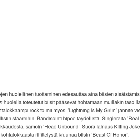
ojen huolellinen tuottaminen edesauttaa aina biisien sisäistämis
in
huolella toteutetut biisit pääsevät hohtamaan muillakin tasoilla
talokkaampi rock toimii myös. ’Lightning Is My Girlin’ jännite vi
isiin sfääreihin. Bändisointi hipoo täydellistä. Singleraita ’Real
ekkaudesta, samoin ’Head Unbound’. Suora lainaus Killing Joken 
kohtalokkaasta riffittelystä kruunaa biisin ’Beast Of Honor’.