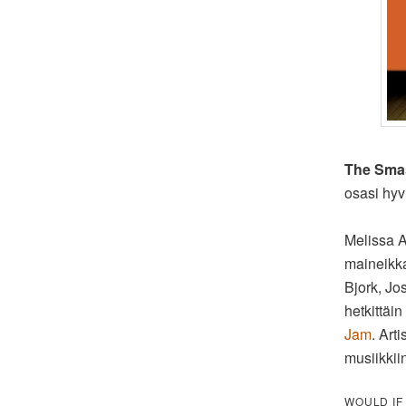
The Sma
osasi hyv
Melissa A
maineikka
Bjork, Jo
hetkittäi
Jam
. Art
musiikkiin
WOULD IF