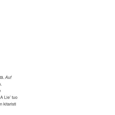
tä.
Auf
.
e
 A Lie’ tuo
kitaristi