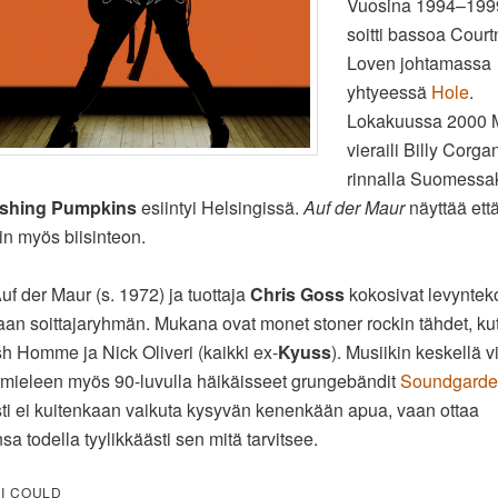
Vuosina 1994–199
soitti bassoa Cour
Loven johtamassa
yhtyeessä
Hole
.
Lokakuussa 2000 
vieraili Billy Corga
rinnalla Suomessa
shing Pumpkins
esiintyi Helsingissä.
Auf der Maur
näyttää että
in myös biisinteon.
uf der Maur (s. 1972) ja tuottaja
Chris Goss
kokosivat levyntek
an soittajaryhmän. Mukana ovat monet stoner rockin tähdet, ku
sh Homme ja Nick Oliveri (kaikki ex-
Kyuss
). Musiikin keskellä v
n mieleen myös 90-luvulla häikäisseet grungebändit
Soundgard
isti ei kuitenkaan vaikuta kysyvän kenenkään apua, vaan ottaa
sa todella tyylikkäästi sen mitä tarvitsee.
 I COULD