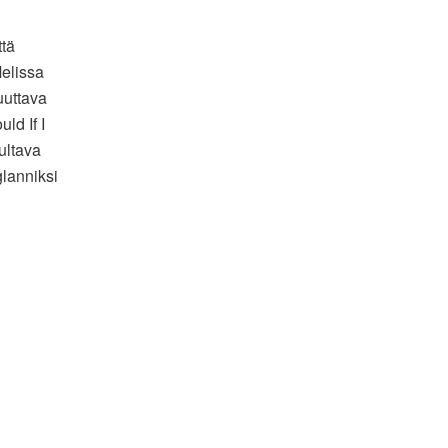
tä
Melissa
uuttava
ld If I
ultava
glanniksi