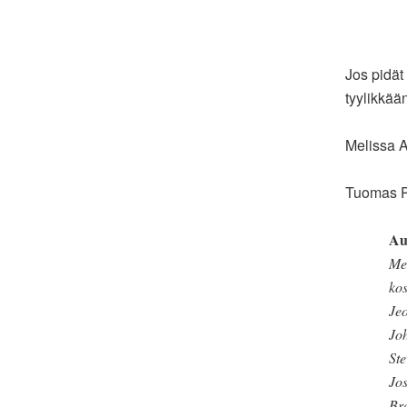
Jos pidät
tyylikkää
Melissa A
Tuomas Pe
Au
Mel
kos
Jeo
Jo
St
Jo
Br