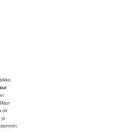
sikko
aur
en
 Maur
 oli
 jo
aisemmin.