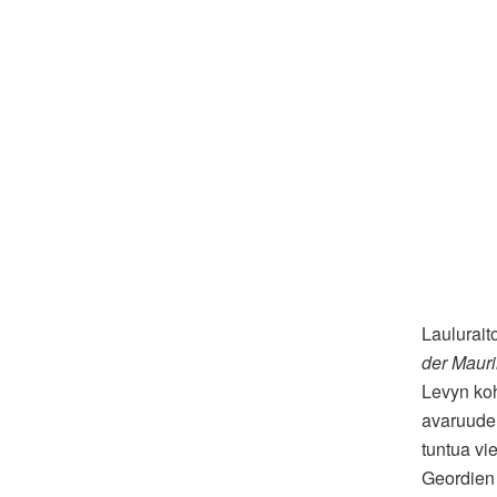
Laulurait
der Maur
Levyn koh
avaruudell
tuntua vi
Geordien 