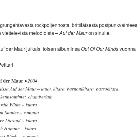
 grungehtavasta rockpoljennosta, brittiläisestä postpunkvaihtees
n viettelevistä melodioista –
Auf der Maur
on sinulle.
uf der Maur julkaisi toisen albuminsa
Out Of Our Minds
vuonna 
lttari
f der Maur
• 2004
issa Auf der Maur – laulu, kitara, baritonikitara, bassokitara,
ketinsoittimet, chamberlain
rdie White – kitara
hn Stanier – rummut
eve Durand – kitara
sh Homme – kitara
ant Bjork – rummut