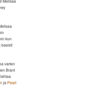
9 Melissa
tney
Melissa
nin
kin kun
 basisti
oa varten
ten Brant
ilahtaa
en
ja
Pearl