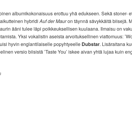
inen albumikokonaisuus erottuu yhä edukseen. Sekä stoner- et
vaikutteinen hybridi
Auf der Maur
on täynnä sävykkäitä biisejä. 
aurin ääni tulee läpi poikkeuksellisen kuulaana. Ilmaisu on vak
tamista. Yksi vokalistin aseista arvoituksellinen viattomuus: ’Wou
tuisi hyvin englantilaiselle popyhtyeelle
Dubstar
. Lisäraitana ku
elinen versio biisistä ’Taste You’ iskee aivan yhtä lujaa kuin en
U