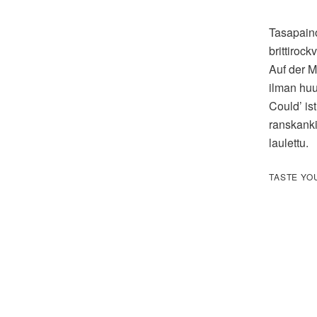
Tasapaino
brittirock
Auf der M
ilman huu
Could’ is
ranskanki
laulettu.
TASTE YO