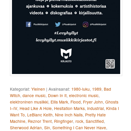
Kategoriat:
Yleinen
|
Avainsanat:
1980-luku
,
1989
,
Bad
Witch
,
dance music
,
Down In It
,
electronic music
,
elektroninen musiikki
,
Ellis Mark
,
Flood
,
Fryer John
,
Ghosts
I–IV
,
Head Like A Hole
,
Hesitation Marks
,
industrial
,
Kinda I
Want To
,
LeBlanc Keith
,
Nine Inch Nails
,
Pretty Hate
Machine
,
Reznor Trent
,
Ringfinger
,
rock
,
Sanctified
,
Sherwood Adrian
,
Sin
,
Something I Can Never Have
,