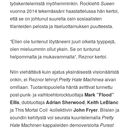
työskentelemistä myöhemminkin. Rocklehti
Sueen
vuonna 2014 tekemässäni haastattelussa hän kertoi,
että se on johtunut suurelta osin sosiaalisten
tilanteiden pelosta ja itseluottamuksen puutteesta.
”Ellen ole tuntenut löytäneeni juuri oikeita tyyppejä,
olen mieluummin ollut yksin. Se on tuntunut
helpommalta ja mukavammalta”, Reznor kertoi.
Niin viehättävä kuin ajatus yksinäisestä visionääristä
onkin, ei Reznor tehnyt
Pretty Hate Machinea
aivan
omillaan. Tuotantopuolella häntä avittivat tunnettu
post-punk- ja vaihtoehtorocktuottaja
Mark ”Flood”
Ellis
, dubtuottaja
Adrian Sherwood
,
Keith LeBlanc
ja This Mortal Coil -kollektiivin
John Fryer
. Biisien ja
soundin kehitystä voi seurata kuuntelemalla
Pretty
Hate Machinen
kappaleiden demoversioita
Purest