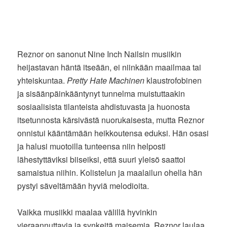
Reznor on sanonut Nine Inch Nailsin musiikin
heijastavan häntä itseään, ei niinkään maailmaa tai
yhteiskuntaa.
Pretty Hate Machinen
klaustrofobinen
ja sisäänpäinkääntynyt tunnelma muistuttaakin
sosiaalisista tilanteista ahdistuvasta ja huonosta
itsetunnosta kärsivästä nuorukaisesta, mutta Reznor
onnistui kääntämään heikkoutensa eduksi. Hän osasi
ja halusi muotoilla tunteensa niin helposti
lähestyttäviksi biiseiksi, että suuri yleisö saattoi
samaistua niihin. Kolistelun ja maalailun ohella hän
pystyi säveltämään hyviä melodioita.
Vaikka musiikki maalaa välillä hyvinkin
vieraannuttavia ja synkeitä maisemia, Reznor laulaa