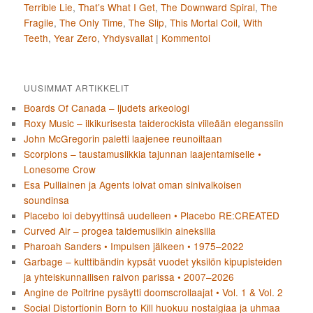
Terrible Lie
,
That’s What I Get
,
The Downward Spiral
,
The
Fragile
,
The Only Time
,
The Slip
,
This Mortal Coil
,
With
Teeth
,
Year Zero
,
Yhdysvallat
|
Kommentoi
UUSIMMAT ARTIKKELIT
Boards Of Canada – ljudets arkeologi
Roxy Music – ilkikurisesta taiderockista viileään eleganssiin
John McGregorin paletti laajenee reunoiltaan
Scorpions – taustamusiikkia tajunnan laajentamiselle •
Lonesome Crow
Esa Pulliainen ja Agents loivat oman sinivalkoisen
soundinsa
Placebo loi debyyttinsä uudelleen • Placebo RE:CREATED
Curved Air – progea taidemusiikin aineksilla
Pharoah Sanders • Impulsen jälkeen • 1975–2022
Garbage – kulttibändin kypsät vuodet yksilön kipupisteiden
ja yhteiskunnallisen raivon parissa • 2007–2026
Angine de Poitrine pysäytti doomscrollaajat • Vol. 1 & Vol. 2
Social Distortionin Born to Kill huokuu nostalgiaa ja uhmaa