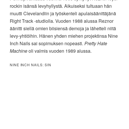
rockin isänsä levyhyllystä. Aikuiseksi tultuaan hän
muutti Clevelandiin ja työskenteli apulaisäänittäjänä
Right Track -studiolla. Vuoden 1988 alussa Reznor
äänitti siellä omien biisiensä demoja ja lähetteli niitä
levy-yhtiöihin. Hänen yhden miehen projektinsa Nine
Inch Nails sai sopimuksen nopeasti.
Pretty Hate
Machine
oli valmis vuoden 1989 alussa.
NINE INCH NAILS: SIN