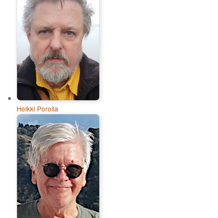
Heikki Poroila