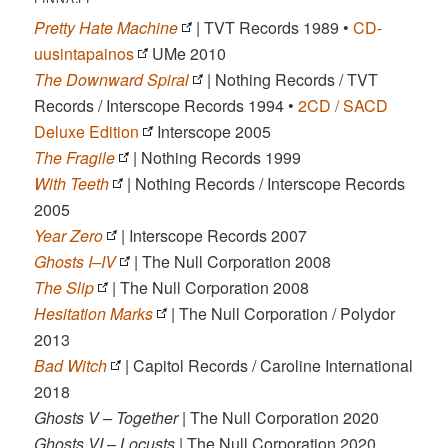
Pretty Hate Machine
| TVT Records 1989 •
CD-
uusintapainos
UMe 2010
The Downward Spiral
| Nothing Records / TVT
Records / Interscope Records 1994 •
2CD / SACD
Deluxe Edition
Interscope 2005
The Fragile
| Nothing Records 1999
With Teeth
| Nothing Records / Interscope Records
2005
Year Zero
| Interscope Records 2007
Ghosts I–IV
| The Null Corporation 2008
The Slip
| The Null Corporation 2008
Hesitation Marks
| The Null Corporation / Polydor
2013
Bad Witch
| Capitol Records / Caroline International
2018
Ghosts V – Together
| The Null Corporation 2020
Ghosts VI – Locusts
| The Null Corporation 2020