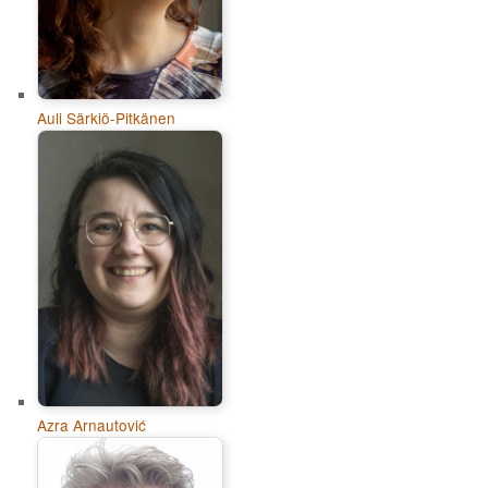
Auli Särkiö-Pitkänen
Azra Arnautović