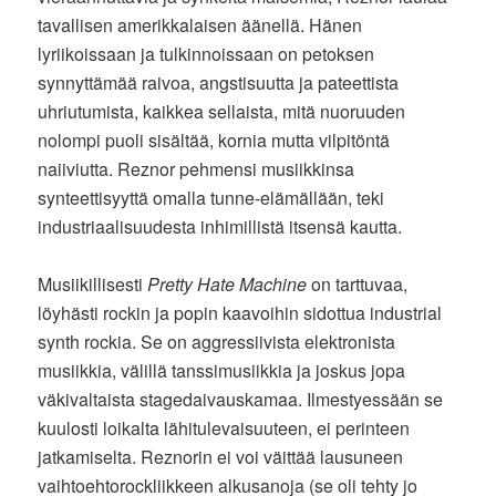
tavallisen amerikkalaisen äänellä. Hänen
lyriikoissaan ja tulkinnoissaan on petoksen
synnyttämää raivoa, angstisuutta ja pateettista
uhriutumista, kaikkea sellaista, mitä nuoruuden
nolompi puoli sisältää, kornia mutta vilpitöntä
naiiviutta. Reznor pehmensi musiikkinsa
synteettisyyttä omalla tunne-elämällään, teki
industriaalisuudesta inhimillistä itsensä kautta.
Musiikillisesti
Pretty Hate Machine
on tarttuvaa,
löyhästi rockin ja popin kaavoihin sidottua industrial
synth rockia. Se on aggressiivista elektronista
musiikkia, välillä tanssimusiikkia ja joskus jopa
väkivaltaista stagedaivauskamaa. Ilmestyessään se
kuulosti loikalta lähitulevaisuuteen, ei perinteen
jatkamiselta. Reznorin ei voi väittää lausuneen
vaihtoehtorockliikkeen alkusanoja (se oli tehty jo