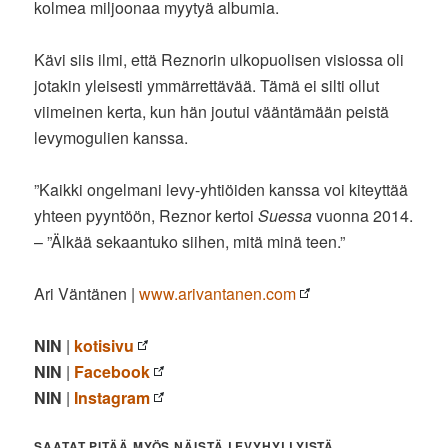
kolmea miljoonaa myytyä albumia.
Kävi siis ilmi, että Reznorin ulkopuolisen visiossa oli
jotakin yleisesti ymmärrettävää. Tämä ei silti ollut
viimeinen kerta, kun hän joutui vääntämään peistä
levymogulien kanssa.
”Kaikki ongelmani levy-yhtiöiden kanssa voi kiteyttää
yhteen pyyntöön, Reznor kertoi
Suessa
vuonna 2014.
– ”Älkää sekaantuko siihen, mitä minä teen.”
Ari Väntänen |
www.arivantanen.com
NIN
|
kotisivu
NIN
|
Facebook
NIN
|
Instagram
SAATAT PITÄÄ MYÖS NÄISTÄ LEVYHYLLYISTÄ