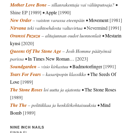
Mother Love Bone
– sillanrakentaja vai väliinputoaja? •
Shine EP [1989]
•
Apple
[1990]
New Order
– vaiston varassa eteenpäin •
Movement
[1981]
Nirvana
teki vaihtoehdosta valtavirtaa •
Nevermind [1991]
Oranssi Pazuzu
– alitajunnan oudot luonnonlait •
Mestarin
kynsi
[2020]
Queens Of The Stone Age
– Josh Homme päätyönsä
parissa •
In Times New Roman…
[2023]
Soundgarden
– visio kirkastuu •
Badmotorfinger
[1991]
Tears For Fears
– kasaripopin klassikko •
The Seeds Of
Love
[1989]
The Stone Roses
loi uutta ja ajatonta •
The Stone Roses
[1989]
The The
– politiikkaa ja henkilökohtaisuuksia •
Mind
Bomb
[1989]
NINE INCH NAILS
FINNA.FI