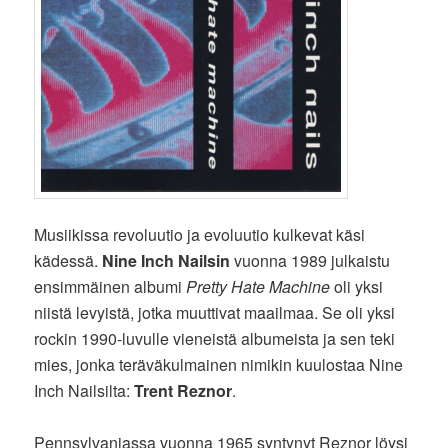
Musiikissa revoluutio ja evoluutio kulkevat käsi
kädessä.
Nine Inch Nailsin
vuonna 1989 julkaistu
ensimmäinen albumi
Pretty Hate Machine
oli yksi
niistä levyistä, jotka muuttivat maailmaa. Se oli yksi
rockin 1990-luvulle vieneistä albumeista ja sen teki
mies, jonka teräväkulmainen nimikin kuulostaa Nine
Inch Nailsilta:
Trent Reznor
.
Pennsylvaniassa vuonna 1965 syntynyt Reznor löysi