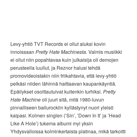
Levy-yhtiö TVT Records ei ollut aluksi kovin
innoissaan
Pretty Hate Machinesta
. Valmis musiikki
ei ollut niin popahtavaa kuin julkaisija oli demojen
perusteella luullut, ja Reznor halusi tehdä
promovideoistakin niin friikahtavia, että levy-yhtiö
pelkäsi niiden lähinnä haittaavan kaupankäyntiä.
Epäilykset osoittautuivat kuitenkin turhiksi.
Pretty
Hate Machine
oli juuri sitä, mitä 1980-luvun
pinnalliseen bailurockiin kyllästynyt nuori yleisö
kaipasi. Kolmen singlen (’Sin’, ’Down In It’ ja ’Head
Like A Hole’) tukema albumi myi yksin
Yhdysvalloissa kolminkertaista platinaa, mikä tarkoitti