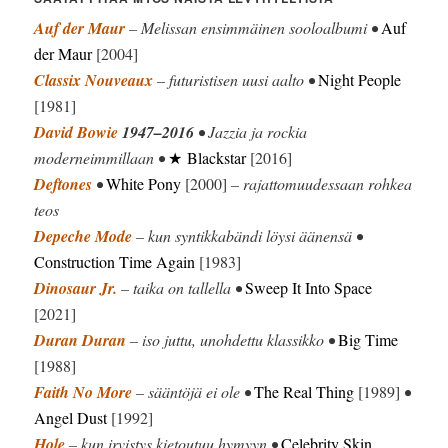
Auf der Maur
– Melissan ensimmäinen sooloalbumi •
Auf
der Maur
[2004]
Classix Nouveaux
– futuristisen uusi aalto •
Night People
[1981]
David Bowie
1947–2016
• Jazzia ja rockia
moderneimmillaan •
★ Blackstar
[2016]
Deftones
•
White Pony
[2000]
– rajattomuudessaan rohkea
teos
Depeche Mode
– kun syntikkabändi löysi äänensä •
Construction Time Again
[1983]
Dinosaur Jr.
– taika on tallella •
Sweep It Into Space
[2021]
Duran Duran
– iso juttu, unohdettu klassikko •
Big Time
[1988]
Faith No More
– sääntöjä ei ole •
The Real Thing
[1989]
•
Angel Dust
[1992]
Hole
– kun irvistys kietoutuu hymyyn •
Celebrity Skin