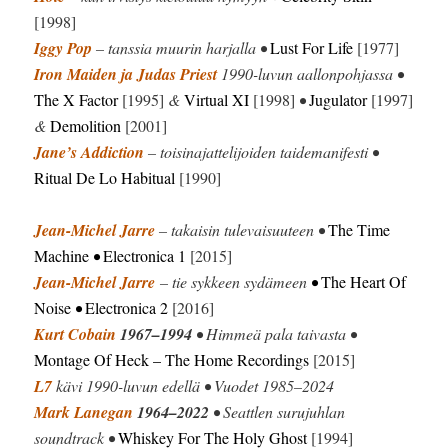
[1998]
Iggy Pop
– tanssia muurin harjalla •
Lust For Life
[1977]
Iron Maiden ja Judas Priest
1990-luvun aallonpohjassa •
The X Factor
[1995]
&
Virtual XI
[1998]
•
Jugulator
[1997]
&
Demolition
[2001]
Jane’s Addiction
– toisinajattelijoiden taidemanifesti •
Ritual De Lo Habitual
[1990]
Jean-Michel Jarre
– takaisin tulevaisuuteen •
The Time
Machine
•
Electronica 1
[2015]
Jean-Michel Jarre
– tie sykkeen sydämeen
•
The Heart Of
Noise
•
Electronica 2
[2016]
Kurt Cobain
1967–1994
• Himmeä pala taivasta •
Montage Of Heck
– The Home Recordings
[2015]
L7
kävi 1990-luvun edellä • Vuodet 1985–2024
Mark Lanegan
1964–2022
• Seattlen surujuhlan
soundtrack •
Whiskey For The Holy Ghost
[1994]