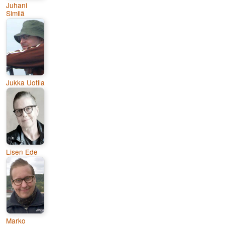
Juhani
Similä
Jukka Uotila
Lisen Ede
Marko