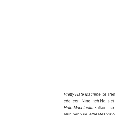
Pretty Hate Machine
loi Tre
edelleen. Nine Inch Nails ei
Hate Machinella
kaiken itse 
alun perin se, ettei Reznor o