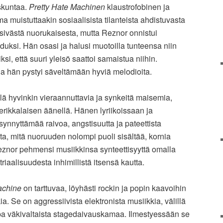
skuntaa.
Pretty Hate Machinen
klaustrofobinen ja
 muistuttaakin sosiaalisista tilanteista ahdistuvasta
rsivästä nuorukaisesta, mutta Reznor onnistui
ksi. Hän osasi ja halusi muotoilla tunteensa niin
iksi, että suuri yleisö saattoi samaistua niihin.
la hän pystyi säveltämään hyviä melodioita.
lä hyvinkin vieraannuttavia ja synkeitä maisemia,
rikkalaisen äänellä. Hänen lyriikoissaan ja
ynnyttämää raivoa, angstisuutta ja pateettista
sta, mitä nuoruuden nolompi puoli sisältää, kornia
 Reznor pehmensi musiikkinsa synteettisyyttä omalla
riaalisuudesta inhimillistä itsensä kautta.
achine
on tarttuvaa, löyhästi rockin ja popin kaavoihin
ia. Se on aggressiivista elektronista musiikkia, välillä
opa väkivaltaista stagedaivauskamaa. Ilmestyessään se