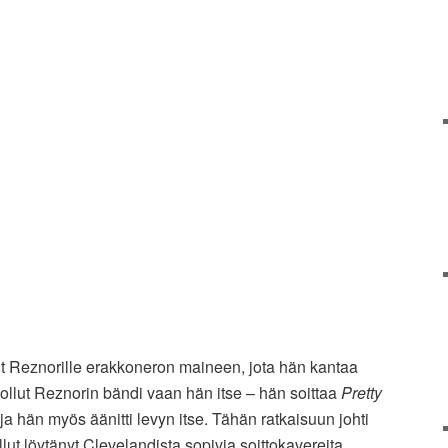
nt Reznorille erakkoneron maineen, jota hän kantaa
 ollut Reznorin bändi vaan hän itse – hän soittaa
Pretty
ja hän myös äänitti levyn itse. Tähän ratkaisuun johti
llut löytänyt Clevelandista sopivia soittokavereita,