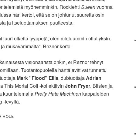
skentelemistä myöhemminkin. Rocklehti
Sueen
vuonna
ssa hän kertoi, että se on johtunut suurelta osin
osta ja itseluottamuksen puutteesta.
i juuri oikeita tyyppejä, olen mieluummin ollut yksin.
 ja mukavammalta”, Reznor kertoi.
yksinäisestä visionääristä onkin, ei Reznor tehnyt
omillaan. Tuotantopuolella häntä avittivat tunnettu
tuottaja
Mark ”Flood” Ellis
, dubtuottaja
Adrian
a This Mortal Coil -kollektiivin
John Fryer
. Biisien ja
ta kuuntelemalla
Pretty Hate Machinen
kappaleiden
g
-levyltä.
 A HOLE