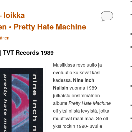
– loikka
Kommentoi
en • Pretty Hate Machine
tänen
| TVT Records 1989
Musiikissa revoluutio ja
evoluutio kulkevat käsi
kädessä.
Nine Inch
Nailsin
vuonna 1989
julkaistu ensimmäinen
albumi
Pretty Hate Machine
oli yksi niistä levyistä, jotka
muuttivat maailmaa. Se oli
yksi rockin 1990-luvulle