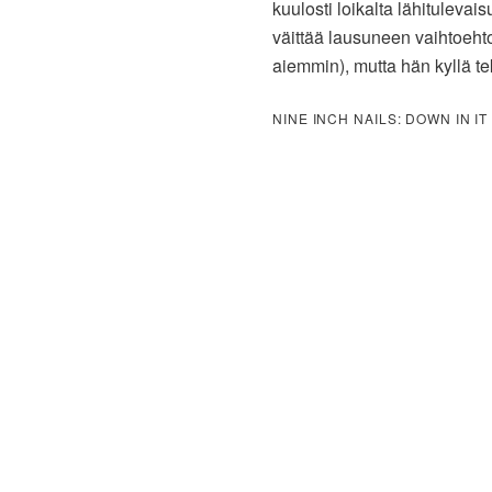
kuulosti loikalta lähitulevai
väittää lausuneen vaihtoehto
aiemmin), mutta hän kyllä te
NINE INCH NAILS: DOWN IN IT