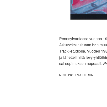
Pennsylvaniassa vuonna 1965
Aikuiseksi tultuaan hän muut
Track -studiolla. Vuoden 19
ja lähetteli niitä levy-yhti
sai sopimuksen nopeasti.
Pr
NINE INCH NAILS: SIN