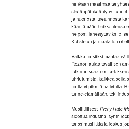
niinkään maailmaa tai yhtei
sisäänpäinkääntynyt tunnelma
ja huonosta itsetunnosta kä
kääntämään heikkoutensa edu
helposti lähestyttäviksi biise
Kolistelun ja maalailun ohel
Vaikka musiikki maalaa välil
Reznor laulaa tavallisen ame
tulkinnoissaan on petoksen s
uhriutumista, kaikkea sellai
mutta vilpitöntä naiiviutta.
tunne-elämällään, teki indust
Musiikillisesti
Pretty Hate M
sidottua industrial synth rock
tanssimusiikkia ja joskus j