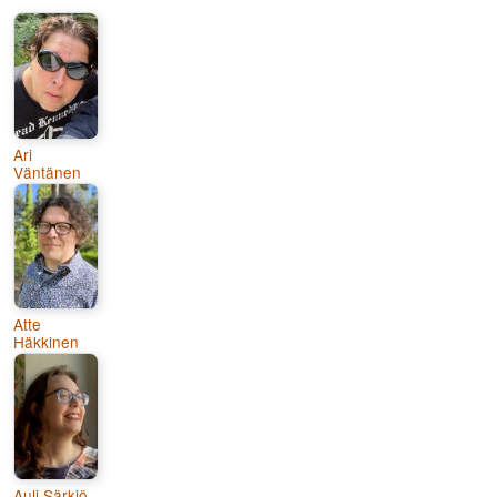
Ari
Väntänen
Atte
Häkkinen
Auli Särkiö-