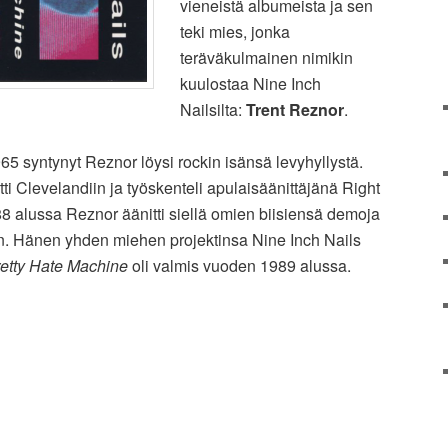
vieneistä albumeista ja sen
teki mies, jonka
teräväkulmainen nimikin
kuulostaa Nine Inch
Nailsilta:
Trent Reznor
.
 syntynyt Reznor löysi rockin isänsä levyhyllystä.
ti Clevelandiin ja työskenteli apulaisäänittäjänä Right
88 alussa Reznor äänitti siellä omien biisiensä demoja
öihin. Hänen yhden miehen projektinsa Nine Inch Nails
etty Hate Machine
oli valmis vuoden 1989 alussa.