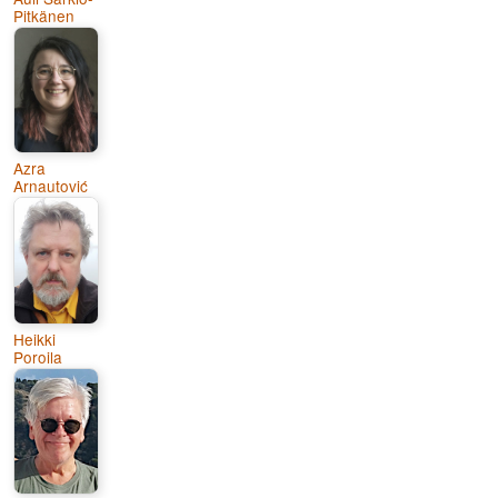
Pitkänen
Azra
Arnautović
Heikki
Poroila