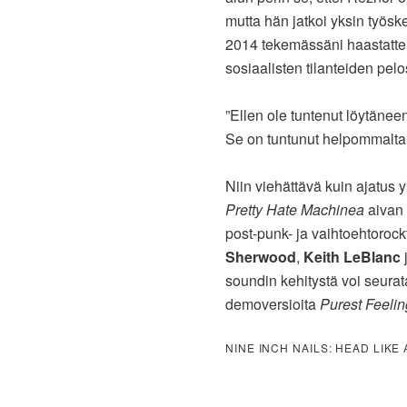
mutta hän jatkoi yksin työ
2014 tekemässäni haastattelu
sosiaalisten tilanteiden pel
”Ellen ole tuntenut löytäneen
Se on tuntunut helpommalta
Niin viehättävä kuin ajatus 
Pretty Hate Machinea
aivan 
post-punk- ja vaihtoehtorock
Sherwood
,
Keith LeBlanc
j
soundin kehitystä voi seura
demoversioita
Purest Feelin
NINE INCH NAILS: HEAD LIKE