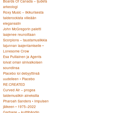
Boards Of Canada – ljudets
arkeologi
Roxy Music – ilkikurisesta
taiderockista viileään
eleganssiin
John McGregorin paletti
laajenee reunoiltaan
Scorpions – taustamusiikkia
tajunnan laajentamiselle •
Lonesome Crow
Esa Pulliainen ja Agents
loivat oman sinivalkoisen
soundinsa
Placebo loi debyyttinsä
uudelleen • Placebo
RE:CREATED
Curved Air – progea
taidemusiikin aineksilla
Pharoah Sanders • Impulsen
jälkeen • 1975–2022
Garbage – kulttibändin