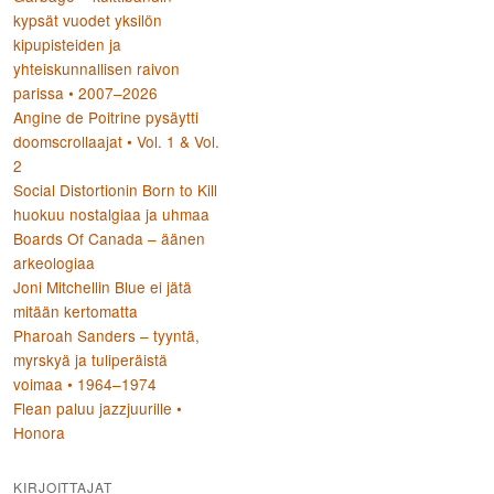
kypsät vuodet yksilön
kipupisteiden ja
yhteiskunnallisen raivon
parissa • 2007–2026
Angine de Poitrine pysäytti
doomscrollaajat • Vol. 1 & Vol.
2
Social Distortionin Born to Kill
huokuu nostalgiaa ja uhmaa
Boards Of Canada – äänen
arkeologiaa
Joni Mitchellin Blue ei jätä
mitään kertomatta
Pharoah Sanders – tyyntä,
myrskyä ja tuliperäistä
voimaa • 1964–1974
Flean paluu jazzjuurille •
Honora
KIRJOITTAJAT