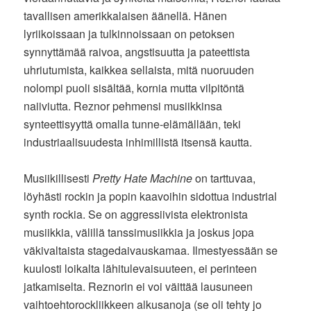
tavallisen amerikkalaisen äänellä. Hänen
lyriikoissaan ja tulkinnoissaan on petoksen
synnyttämää raivoa, angstisuutta ja pateettista
uhriutumista, kaikkea sellaista, mitä nuoruuden
nolompi puoli sisältää, kornia mutta vilpitöntä
naiiviutta. Reznor pehmensi musiikkinsa
synteettisyyttä omalla tunne-elämällään, teki
industriaalisuudesta inhimillistä itsensä kautta.
Musiikillisesti
Pretty Hate Machine
on tarttuvaa,
löyhästi rockin ja popin kaavoihin sidottua industrial
synth rockia. Se on aggressiivista elektronista
musiikkia, välillä tanssimusiikkia ja joskus jopa
väkivaltaista stagedaivauskamaa. Ilmestyessään se
kuulosti loikalta lähitulevaisuuteen, ei perinteen
jatkamiselta. Reznorin ei voi väittää lausuneen
vaihtoehtorockliikkeen alkusanoja (se oli tehty jo