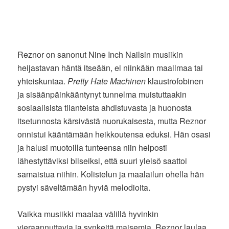
Reznor on sanonut Nine Inch Nailsin musiikin
heijastavan häntä itseään, ei niinkään maailmaa tai
yhteiskuntaa.
Pretty Hate Machinen
klaustrofobinen
ja sisäänpäinkääntynyt tunnelma muistuttaakin
sosiaalisista tilanteista ahdistuvasta ja huonosta
itsetunnosta kärsivästä nuorukaisesta, mutta Reznor
onnistui kääntämään heikkoutensa eduksi. Hän osasi
ja halusi muotoilla tunteensa niin helposti
lähestyttäviksi biiseiksi, että suuri yleisö saattoi
samaistua niihin. Kolistelun ja maalailun ohella hän
pystyi säveltämään hyviä melodioita.
Vaikka musiikki maalaa välillä hyvinkin
vieraannuttavia ja synkeitä maisemia, Reznor laulaa