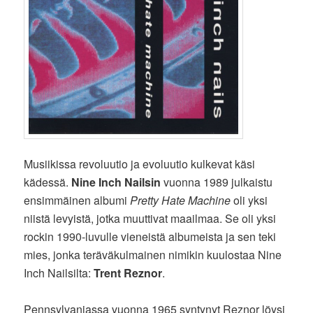
Musiikissa revoluutio ja evoluutio kulkevat käsi
kädessä.
Nine Inch Nailsin
vuonna 1989 julkaistu
ensimmäinen albumi
Pretty Hate Machine
oli yksi
niistä levyistä, jotka muuttivat maailmaa. Se oli yksi
rockin 1990-luvulle vieneistä albumeista ja sen teki
mies, jonka teräväkulmainen nimikin kuulostaa Nine
Inch Nailsilta:
Trent Reznor
.
Pennsylvaniassa vuonna 1965 syntynyt Reznor löysi