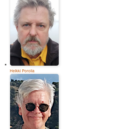
Heikki Poroila