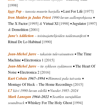
[1998]
Iggy Pop
– tanssia muurin harjalla •
Lust For Life
[1977]
Iron Maiden ja Judas Priest
1990-luvun aallonpohjassa •
The X Factor
[1995]
&
Virtual XI
[1998]
•
Jugulator
[1997]
&
Demolition
[2001]
Jane’s Addiction
– toisinajattelijoiden taidemanifesti •
Ritual De Lo Habitual
[1990]
Jean-Michel Jarre
– takaisin tulevaisuuteen •
The Time
Machine
•
Electronica 1
[2015]
Jean-Michel Jarre
– tie sykkeen sydämeen
•
The Heart Of
Noise
•
Electronica 2
[2016]
Kurt Cobain
1967–1994
• Himmeä pala taivasta •
Montage Of Heck
– The Home Recordings
[2015]
L7
kävi 1990-luvun edellä • Vuodet 1985–2024
Mark Lanegan
1964–2022
• Seattlen surujuhlan
soundtrack •
Whiskey For The Holy Ghost
[1994]