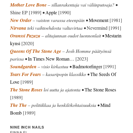
Mother Love Bone
– sillanrakentaja vai väliinputoaja? •
Shine EP [1989]
•
Apple
[1990]
New Order
– vaiston varassa eteenpäin •
Movement
[1981]
Nirvana
teki vaihtoehdosta valtavirtaa •
Nevermind [1991]
Oranssi Pazuzu
– alitajunnan oudot luonnonlait •
Mestarin
kynsi
[2020]
Queens Of The Stone Age
– Josh Homme päätyönsä
parissa •
In Times New Roman…
[2023]
Soundgarden
– visio kirkastuu •
Badmotorfinger
[1991]
Tears For Fears
– kasaripopin klassikko •
The Seeds Of
Love
[1989]
The Stone Roses
loi uutta ja ajatonta •
The Stone Roses
[1989]
The The
– politiikkaa ja henkilökohtaisuuksia •
Mind
Bomb
[1989]
NINE INCH NAILS
FINNA.FI