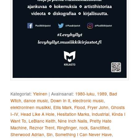
Kategoriat:
Yleinen
|
Avainsanat:
1980-luku
,
1989
,
Bad
Witch
,
dance music
,
Down In It
,
electronic music
,
elektroninen musiikki
,
Ellis Mark
,
Flood
,
Fryer John
,
Ghosts
I–IV
,
Head Like A Hole
,
Hesitation Marks
,
industrial
,
Kinda I
Want To
,
LeBlanc Keith
,
Nine Inch Nails
,
Pretty Hate
Machine
,
Reznor Trent
,
Ringfinger
,
rock
,
Sanctified
,
Sherwood Adrian
,
Sin
,
Something I Can Never Have
,