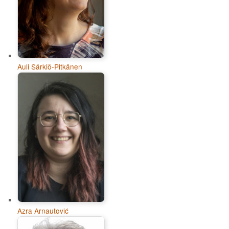
Auli Särkiö-Pitkänen
Azra Arnautović