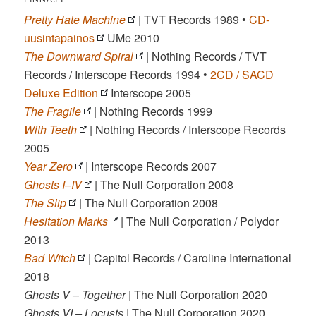
Pretty Hate Machine
| TVT Records 1989 •
CD-
uusintapainos
UMe 2010
The Downward Spiral
| Nothing Records / TVT
Records / Interscope Records 1994 •
2CD / SACD
Deluxe Edition
Interscope 2005
The Fragile
| Nothing Records 1999
With Teeth
| Nothing Records / Interscope Records
2005
Year Zero
| Interscope Records 2007
Ghosts I–IV
| The Null Corporation 2008
The Slip
| The Null Corporation 2008
Hesitation Marks
| The Null Corporation / Polydor
2013
Bad Witch
| Capitol Records / Caroline International
2018
Ghosts V – Together
| The Null Corporation 2020
Ghosts VI – Locusts
| The Null Corporation 2020