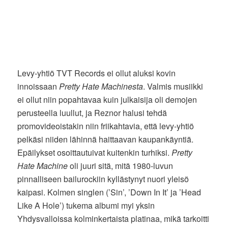
Levy-yhtiö TVT Records ei ollut aluksi kovin
innoissaan
Pretty Hate Machinesta
. Valmis musiikki
ei ollut niin popahtavaa kuin julkaisija oli demojen
perusteella luullut, ja Reznor halusi tehdä
promovideoistakin niin friikahtavia, että levy-yhtiö
pelkäsi niiden lähinnä haittaavan kaupankäyntiä.
Epäilykset osoittautuivat kuitenkin turhiksi.
Pretty
Hate Machine
oli juuri sitä, mitä 1980-luvun
pinnalliseen bailurockiin kyllästynyt nuori yleisö
kaipasi. Kolmen singlen (’Sin’, ’Down In It’ ja ’Head
Like A Hole’) tukema albumi myi yksin
Yhdysvalloissa kolminkertaista platinaa, mikä tarkoitti