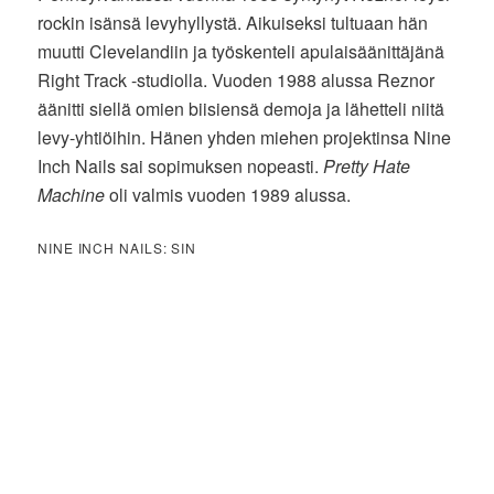
rockin isänsä levyhyllystä. Aikuiseksi tultuaan hän
muutti Clevelandiin ja työskenteli apulaisäänittäjänä
Right Track -studiolla. Vuoden 1988 alussa Reznor
äänitti siellä omien biisiensä demoja ja lähetteli niitä
levy-yhtiöihin. Hänen yhden miehen projektinsa Nine
Inch Nails sai sopimuksen nopeasti.
Pretty Hate
Machine
oli valmis vuoden 1989 alussa.
NINE INCH NAILS: SIN