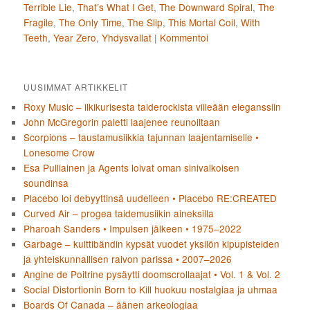
Terrible Lie
,
That’s What I Get
,
The Downward Spiral
,
The
Fragile
,
The Only Time
,
The Slip
,
This Mortal Coil
,
With
Teeth
,
Year Zero
,
Yhdysvallat
|
Kommentoi
UUSIMMAT ARTIKKELIT
Roxy Music – ilkikurisesta taiderockista viileään eleganssiin
John McGregorin paletti laajenee reunoiltaan
Scorpions – taustamusiikkia tajunnan laajentamiselle •
Lonesome Crow
Esa Pulliainen ja Agents loivat oman sinivalkoisen
soundinsa
Placebo loi debyyttinsä uudelleen • Placebo RE:CREATED
Curved Air – progea taidemusiikin aineksilla
Pharoah Sanders • Impulsen jälkeen • 1975–2022
Garbage – kulttibändin kypsät vuodet yksilön kipupisteiden
ja yhteiskunnallisen raivon parissa • 2007–2026
Angine de Poitrine pysäytti doomscrollaajat • Vol. 1 & Vol. 2
Social Distortionin Born to Kill huokuu nostalgiaa ja uhmaa
Boards Of Canada – äänen arkeologiaa