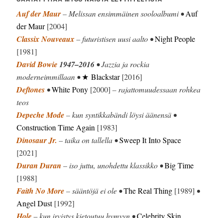
Auf der Maur
– Melissan ensimmäinen sooloalbumi •
Auf
der Maur
[2004]
Classix Nouveaux
– futuristisen uusi aalto •
Night People
[1981]
David Bowie
1947–2016
• Jazzia ja rockia
moderneimmillaan •
★ Blackstar
[2016]
Deftones
•
White Pony
[2000]
– rajattomuudessaan rohkea
teos
Depeche Mode
– kun syntikkabändi löysi äänensä •
Construction Time Again
[1983]
Dinosaur Jr.
– taika on tallella •
Sweep It Into Space
[2021]
Duran Duran
– iso juttu, unohdettu klassikko •
Big Time
[1988]
Faith No More
– sääntöjä ei ole •
The Real Thing
[1989]
•
Angel Dust
[1992]
Hole
– kun irvistys kietoutuu hymyyn •
Celebrity Skin