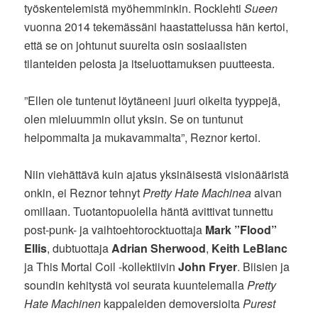
työskentelemistä myöhemminkin. Rocklehti
Sueen
vuonna 2014 tekemässäni haastattelussa hän kertoi,
että se on johtunut suurelta osin sosiaalisten
tilanteiden pelosta ja itseluottamuksen puutteesta.
”Ellen ole tuntenut löytäneeni juuri oikeita tyyppejä,
olen mieluummin ollut yksin. Se on tuntunut
helpommalta ja mukavammalta”, Reznor kertoi.
Niin viehättävä kuin ajatus yksinäisestä visionääristä
onkin, ei Reznor tehnyt
Pretty Hate Machinea
aivan
omillaan. Tuotantopuolella häntä avittivat tunnettu
post-punk- ja vaihtoehtorocktuottaja
Mark ”Flood”
Ellis
, dubtuottaja
Adrian Sherwood
,
Keith LeBlanc
ja This Mortal Coil -kollektiivin
John Fryer
. Biisien ja
soundin kehitystä voi seurata kuuntelemalla
Pretty
Hate Machinen
kappaleiden demoversioita
Purest