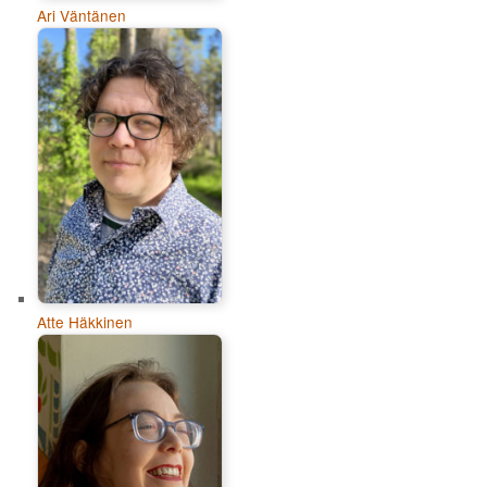
Ari Väntänen
Atte Häkkinen