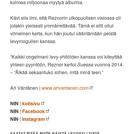
kolmea miljoonaa myytyä albumia.
Kävi siis ilmi, että Reznorin ulkopuolisen visiossa oli
jotakin yleisesti ymmärrettävää. Tämä ei silti ollut
viimeinen kerta, kun hän joutui vääntämään peistä
levymogulien kanssa.
”Kaikki ongelmani levy-yhtiöiden kanssa voi kiteyttää
yhteen pyyntöön, Reznor kertoi
Suessa
vuonna 2014.
– ”Älkää sekaantuko siihen, mitä minä teen.”
Ari Väntänen |
www.arivantanen.com
NIN
|
kotisivu
NIN
|
Facebook
NIN
|
Instagram
SAATAT PITÄÄ MYÖS NÄISTÄ LEVYHYLLYISTÄ