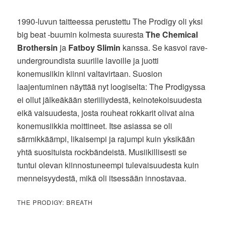
1990-luvun taitteessa perustettu The Prodigy oli yksi
big beat -buumin kolmesta suuresta
The Chemical
Brothersin
ja
Fatboy Slimin
kanssa. Se kasvoi rave-
undergroundista suurille lavoille ja juotti
konemusiikin kiinni valtavirtaan. Suosion
laajentuminen näyttää nyt loogiselta: The Prodigyssa
ei ollut jälkeäkään steriiliydestä, keinotekoisuudesta
eikä vaisuudesta, josta rouheat rokkarit olivat aina
konemusiikkia moittineet. Itse asiassa se oli
särmikkäämpi, likaisempi ja rajumpi kuin yksikään
yhtä suosituista rockbändeistä. Musiikillisesti se
tuntui olevan kiinnostuneempi tulevaisuudesta kuin
menneisyydestä, mikä oli itsessään innostavaa.
THE PRODIGY: BREATH