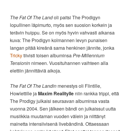
The Fat Of The Land
oli paitsi The Prodigyn
lopullinen läpimurto, myös sen suosion korkein ja
terävin huippu. Se on myös hyvin vahvasti aikansa
kuva: The Prodigyn kolmannen levyn punaisen
langan pitää kireänä sama henkinen jännite, jonka
Tricky
tiivisti toisen albuminsa
Pre-Millennium
Tensionin
nimeen. Vuosituhannen vaihteen alla
elettiin jännittäviä aikoja.
The Fat Of The Landin
menestys oli Flintille,
Howlettille ja
Maxim Realitylle
niin rankka trippi, että
The Prodigy julkaisi seuraavan albuminsa vasta
vuonna 2004. Sen jälkeen bändi on julkaissut uutta
musiikkia muutaman vuoden välein ja niittänyt
mainetta intensiivisenä livebändinä. Ottaessaan