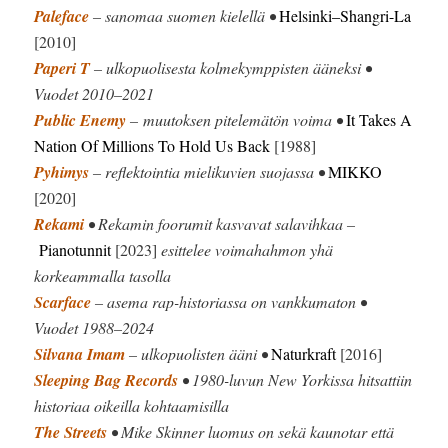
Paleface
– sanomaa suomen kielellä •
Helsinki–Shangri-La
[2010]
Paperi T
– ulkopuolisesta kolmekymppisten ääneksi •
Vuodet 2010–2021
Public Enemy
– muutoksen pitelemätön voima •
It Takes A
Nation Of Millions To Hold Us Back
[1988]
Pyhimys
– reflektointia mielikuvien suojassa •
MIKKO
[2020]
Rekami
• Rekamin foorumit kasvavat salavihkaa –
Pianotunnit
[2023]
esittelee voimahahmon yhä
korkeammalla tasolla
Scarface
– asema rap-historiassa on vankkumaton •
Vuodet 1988–2024
Silvana Imam
– ulkopuolisten ääni •
Naturkraft
[2016]
Sleeping Bag Records
• 1980-luvun New Yorkissa hitsattiin
historiaa oikeilla kohtaamisilla
The Streets
• Mike Skinner luomus on sekä kaunotar että