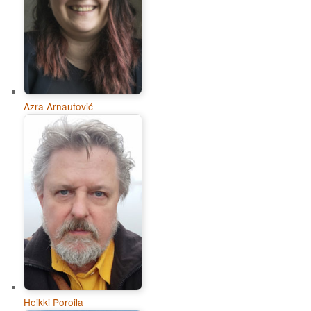
Azra Arnautović
Heikki Poroila