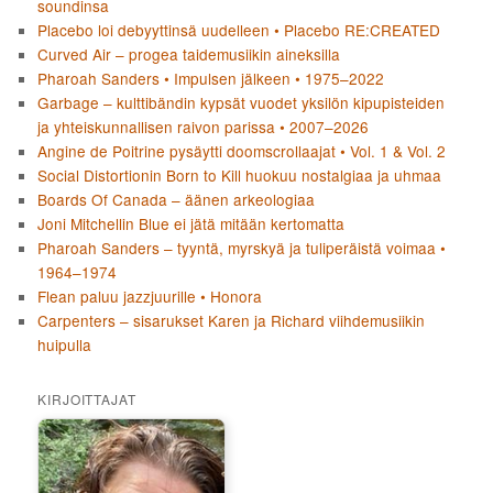
soundinsa
Placebo loi debyyttinsä uudelleen • Placebo RE:CREATED
Curved Air – progea taidemusiikin aineksilla
Pharoah Sanders • Impulsen jälkeen • 1975–2022
Garbage – kulttibändin kypsät vuodet yksilön kipupisteiden
ja yhteiskunnallisen raivon parissa • 2007–2026
Angine de Poitrine pysäytti doomscrollaajat • Vol. 1 & Vol. 2
Social Distortionin Born to Kill huokuu nostalgiaa ja uhmaa
Boards Of Canada – äänen arkeologiaa
Joni Mitchellin Blue ei jätä mitään kertomatta
Pharoah Sanders – tyyntä, myrskyä ja tuliperäistä voimaa •
1964–1974
Flean paluu jazzjuurille • Honora
Carpenters – sisarukset Karen ja Richard viihdemusiikin
huipulla
KIRJOITTAJAT