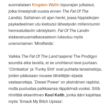
suomalaisen
Kingston Wallin
lopunajan julkaisut,
jotka ilmestyivät vuosia ennen
The Fat Of The
Landia
). Sellainen oli ajan henki, jossa hippiaikojen
psykedeelinen utu kietoutui lähestyvän millenniumin
hermostuttaviin väristyksiin.
Fat Of The Landin
sisäavaruusmatkaosastoon lukeutuu myös
unenomainen ’Mindfields’.
Vaikka
The Fat Of The Land
laajensi The Prodigyn
soundia aika tavalla, ei se unohtanut rave-juuriaan.
’Climbatize’ ja ’Funky Shit’ ovat puhtaita tanssiraitoja,
joiden pääosaan nousee lähettäjän sijasta
vastaanottaja. ’Diesel Power’ on yksinäinen rapbiisi,
mutta puolustaa paikkaansa räppärinsä vuoksi. Sillä
riimittää eksentrinen
Kool Keith
, jonka ääni kajahtaa
myös ’Smack My Bitch Upissa’.