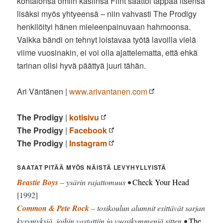
kohtalonsa omiin käsiinsä Flint saattoi tappaa itsensä
lisäksi myös yhtyeensä – niin vahvasti The Prodigy
henkilöityi hänen mieleenpainuvaan hahmoonsa.
Vaikka bändi on tehnyt loistavaa työtä lavoilla vielä
viime vuosinakin, ei voi olla ajattelematta, että ehkä
tarinan olisi hyvä päättyä juuri tähän.
Ari Väntänen |
www.arivantanen.com
The Prodigy
|
kotisivu
The Prodigy
|
Facebook
The Prodigy
|
Instagram
SAATAT PITÄÄ MYÖS NÄISTÄ LEVYHYLLYISTÄ
Beastie Boys
– ysärin rajattomuus •
Check Your Head
[1992]
Common & Pete Rock
– tosikoulun alumnit esittävät sarjan
kysymyksiä, joihin vastattiin jo vuosikymmeniä sitten •
The