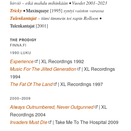
hirviö – eikä mahdu mihinkään • Vuodet 2001–2023
Tricky
•
Maxinquaye
[1995]
syntyi vaiston varassa
Tulenkantajat
– tiimi timmein toi rapin Rolloon •
Tulenkantajat
[2001]
THE PRODIGY
FINNA.FI
1990-LUKU
Experience
| XL Recordings 1992
Music For The Jilted Generation
| XL Recordings
1994
The Fat Of The Land
| XL Recordings 1997
2000–2009
Always Outnumbered, Never Outgunned
| XL
Recordings 2004
Invaders Must Die
| Take Me To The Hospital 2009