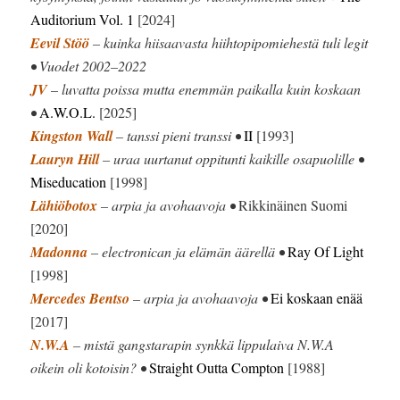
Auditorium Vol. 1
[2024]
Eevil Stöö
– kuinka hiisaavasta hiihtopipomiehestä tuli legit
• Vuodet 2002–2022
JV
– luvatta poissa mutta enemmän paikalla kuin koskaan
•
A.W.O.L.
[2025]
Kingston Wall
– tanssi pieni transsi •
II
[1993]
Lauryn Hill
– uraa uurtanut oppitunti kaikille osapuolille •
Miseducation
[1998]
Lähiöbotox
– arpia ja avohaavoja •
Rikkinäinen Suomi
[2020]
Madonna
– electronican ja elämän äärellä •
Ray Of Light
[1998]
Mercedes Bentso
– arpia ja avohaavoja •
Ei koskaan enää
[2017]
N.W.A
– mistä gangstarapin synkkä lippulaiva N.W.A
oikein oli kotoisin? •
Straight Outta Compton
[1988]