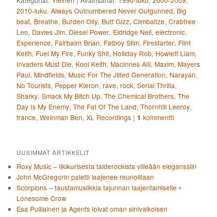
Kategoriat:
Yleinen
|
Avainsanat:
1990-luku
,
2000-2009
,
2010-luku
,
Always Outnumbered Never Outgunned
,
Big
beat
,
Breathe
,
Burden Olly
,
Butt Gizz
,
Climbatize
,
Crabtree
Leo
,
Davies Jim
,
Diesel Power
,
Eldridge Neil
,
electronic
,
Experience
,
Fairbairn Brian
,
Fatboy Slim
,
Firestarter
,
Flint
Keith
,
Fuel My Fire
,
Funky Shit
,
Holliday Rob
,
Howlett Liam
,
Invaders Must Die
,
Kool Keith
,
MacInnes Alli
,
Maxim
,
Mayers
Paul
,
Mindfields
,
Music For The Jilted Generation
,
Narayan
,
No Tourists
,
Pepper Kieron
,
rave
,
rock
,
Serial Thrilla
,
Sharky
,
Smack My Bitch Up
,
The Chemical Brothers
,
The
Day Is My Enemy
,
The Fat Of The Land
,
Thornhill Leeroy
,
trance
,
Weinman Ben
,
XL Recordings
|
kommentti
1
UUSIMMAT ARTIKKELIT
Roxy Music – ilkikurisesta taiderockista viileään eleganssiin
John McGregorin paletti laajenee reunoiltaan
Scorpions – taustamusiikkia tajunnan laajentamiselle •
Lonesome Crow
Esa Pulliainen ja Agents loivat oman sinivalkoisen