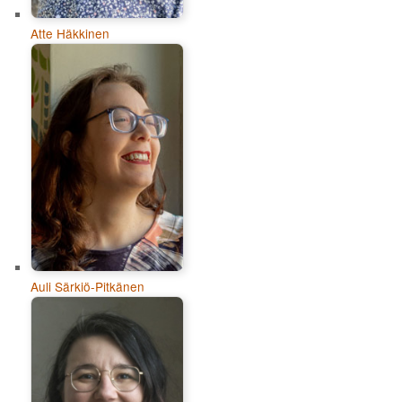
Atte Häkkinen
Auli Särkiö-Pitkänen