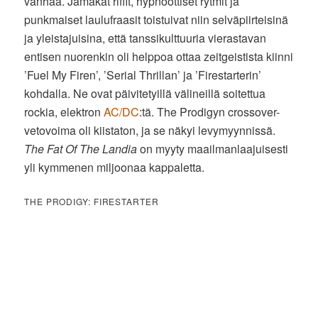
vanhaa. Jämäkät riffit, hypnoottiset rytmit ja
punkmaiset laulufraasit toistuivat niin selväpiirteisinä
ja yleistajuisina, että tanssikulttuuria vierastavan
entisen nuorenkin oli helppoa ottaa zeitgeistista kiinni
’Fuel My Firen’, ’Serial Thrillan’ ja ’Firestarterin’
kohdalla. Ne ovat päivitetyillä välineillä soitettua
rockia, elektron
AC/DC
:tä. The Prodigyn crossover-
vetovoima oli kiistaton, ja se näkyi levymyynnissä.
The Fat Of The Landia
on myyty maailmanlaajuisesti
yli kymmenen miljoonaa kappaletta.
THE PRODIGY: FIRESTARTER