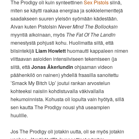
The Prodigy oli kuin synteettinen
Sex Pistols
siinä,
miten se käytti raakaa energiaa ja sokkielementtejä
saadakseen suuren yleisön syömään kädestään.
Aivan kuten Pistolsin
Never Mind The Bollocksin
myyntiä aikoinaan, myös
The Fat Of The Landin
menestystä pohjusti kohu. Huolimatta siitä, että
biisintekijä
Liam Howlett
huomautti kappaleen nimen
viittaavan asioiden intensiiviseen tekemiseen (ja
siitä, että
Jonas Åkerlundin
ohjaaman videon
päähenkilö on nainen) yhdellä fraasilla sanoitettu
’Smack My Bitch Up’ joutui rankan arvostelun
kohteeksi naisiin kohdistuvalla väkivallalla
hekumoinnista. Kohusta oli lopulta vain hyötyä, sillä
sen kautta The Prodigy nousi yhä useampien
huulille.
Jos The Prodigy oli jotakin uutta, oli se myös jotakin