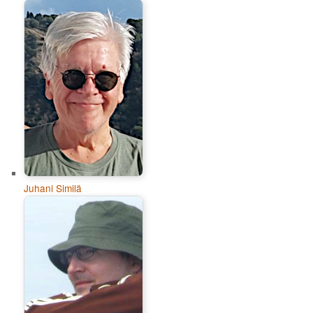
Juhani Similä