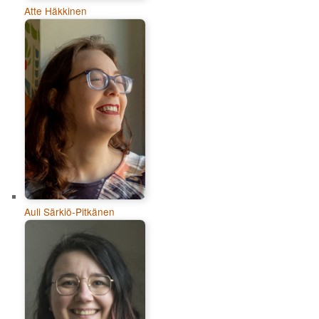
Atte Häkkinen
Auli Särkiö-Pitkänen