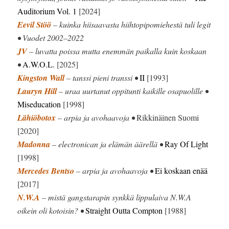
Auditorium Vol. 1
[2024]
Eevil Stöö
– kuinka hiisaavasta hiihtopipomiehestä tuli legit
• Vuodet 2002–2022
JV
– luvatta poissa mutta enemmän paikalla kuin koskaan
•
A.W.O.L.
[2025]
Kingston Wall
– tanssi pieni transsi •
II
[1993]
Lauryn Hill
– uraa uurtanut oppitunti kaikille osapuolille •
Miseducation
[1998]
Lähiöbotox
– arpia ja avohaavoja •
Rikkinäinen Suomi
[2020]
Madonna
– electronican ja elämän äärellä •
Ray Of Light
[1998]
Mercedes Bentso
– arpia ja avohaavoja •
Ei koskaan enää
[2017]
N.W.A
– mistä gangstarapin synkkä lippulaiva N.W.A
oikein oli kotoisin? •
Straight Outta Compton
[1988]