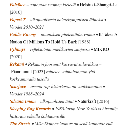
Paleface
– sanomaa suomen kielellä •
Helsinki–Shangri-La
[2010]
Paperi T
– ulkopuolisesta kolmekymppisten ääneksi •
Vuodet 2010–2021
Public Enemy
– muutoksen pitelemätön voima •
It Takes A
Nation Of Millions To Hold Us Back
[1988]
Pyhimys
– reflektointia mielikuvien suojassa •
MIKKO
[2020]
Rekami
• Rekamin foorumit kasvavat salavihkaa –
Pianotunnit
[2023]
esittelee voimahahmon yhä
korkeammalla tasolla
Scarface
– asema rap-historiassa on vankkumaton •
Vuodet 1988–2024
Silvana Imam
– ulkopuolisten ääni •
Naturkraft
[2016]
Sleeping Bag Records
• 1980-luvun New Yorkissa hitsattiin
historiaa oikeilla kohtaamisilla
The Streets
• Mike Skinner luomus on sekä kaunotar että