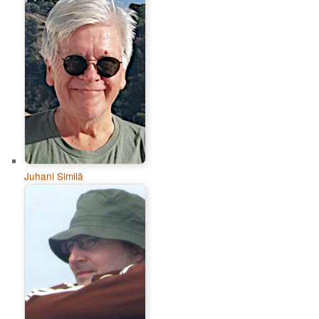
Juhani Similä