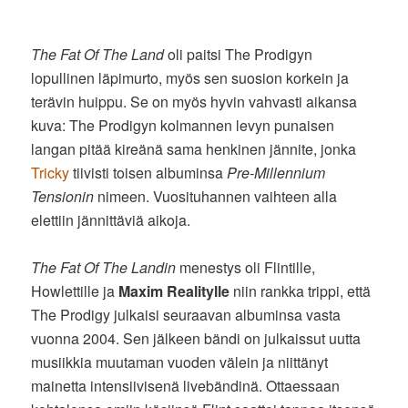
The Fat Of The Land
oli paitsi The Prodigyn
lopullinen läpimurto, myös sen suosion korkein ja
terävin huippu. Se on myös hyvin vahvasti aikansa
kuva: The Prodigyn kolmannen levyn punaisen
langan pitää kireänä sama henkinen jännite, jonka
Tricky
tiivisti toisen albuminsa
Pre-Millennium
Tensionin
nimeen. Vuosituhannen vaihteen alla
elettiin jännittäviä aikoja.
The Fat Of The Landin
menestys oli Flintille,
Howlettille ja
Maxim Realitylle
niin rankka trippi, että
The Prodigy julkaisi seuraavan albuminsa vasta
vuonna 2004. Sen jälkeen bändi on julkaissut uutta
musiikkia muutaman vuoden välein ja niittänyt
mainetta intensiivisenä livebändinä. Ottaessaan