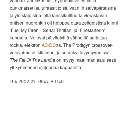
vanhaa. Jämäkät riffit, hypnoottiset rytmit ja
punkmaiset laulufraasit toistuivat niin selväpiirteisinä
ja yleistajuisina, että tanssikulttuuria vierastavan
entisen nuorenkin oli helppoa ottaa zeitgeistista kiinni
’Fuel My Firen’, ’Serial Thrillan’ ja ’Firestarterin’
kohdalla. Ne ovat päivitetyillä välineillä soitettua
rockia, elektron
AC/DC
:tä. The Prodigyn crossover-
vetovoima oli kiistaton, ja se näkyi levymyynnissä.
The Fat Of The Landia
on myyty maailmanlaajuisesti
yli kymmenen miljoonaa kappaletta.
THE PRODIGY: FIRESTARTER