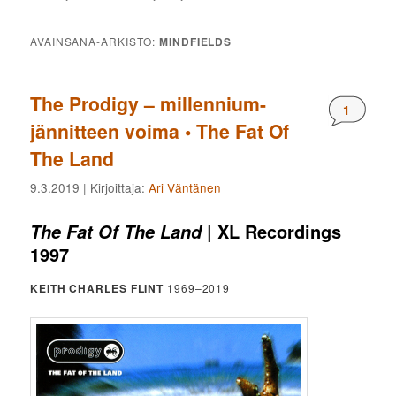
AVAINSANA-ARKISTO:
MINDFIELDS
The Prodigy – millennium-
Komment
1
jännitteen voima • The Fat Of
The Land
9.3.2019
| Kirjoittaja:
Ari Väntänen
| XL Recordings
The Fat Of The Land
1997
KEITH CHARLES FLINT
1969–2019