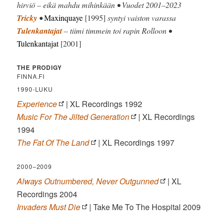
hirviö – eikä mahdu mihinkään • Vuodet 2001–2023
Tricky
•
Maxinquaye
[1995]
syntyi vaiston varassa
Tulenkantajat
– tiimi timmein toi rapin Rolloon •
Tulenkantajat
[2001]
THE PRODIGY
FINNA.FI
1990-LUKU
Experience
| XL Recordings 1992
Music For The Jilted Generation
| XL Recordings
1994
The Fat Of The Land
| XL Recordings 1997
2000–2009
Always Outnumbered, Never Outgunned
| XL
Recordings 2004
Invaders Must Die
| Take Me To The Hospital 2009