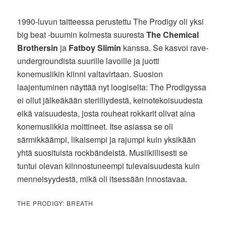
1990-luvun taitteessa perustettu The Prodigy oli yksi
big beat -buumin kolmesta suuresta
The Chemical
Brothersin
ja
Fatboy Slimin
kanssa. Se kasvoi rave-
undergroundista suurille lavoille ja juotti
konemusiikin kiinni valtavirtaan. Suosion
laajentuminen näyttää nyt loogiselta: The Prodigyssa
ei ollut jälkeäkään steriiliydestä, keinotekoisuudesta
eikä vaisuudesta, josta rouheat rokkarit olivat aina
konemusiikkia moittineet. Itse asiassa se oli
särmikkäämpi, likaisempi ja rajumpi kuin yksikään
yhtä suosituista rockbändeistä. Musiikillisesti se
tuntui olevan kiinnostuneempi tulevaisuudesta kuin
menneisyydestä, mikä oli itsessään innostavaa.
THE PRODIGY: BREATH