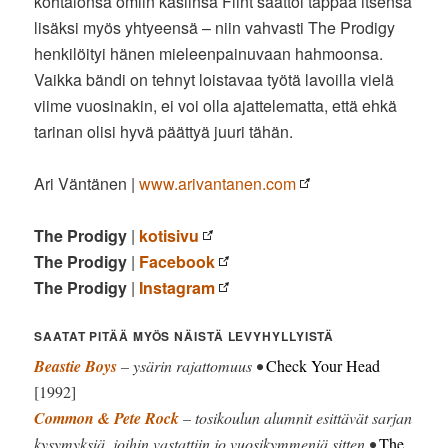
kohtalonsa omiin käsiinsä Flint saattoi tappaa itsensä
lisäksi myös yhtyeensä – niin vahvasti The Prodigy
henkilöityi hänen mieleenpainuvaan hahmoonsa.
Vaikka bändi on tehnyt loistavaa työtä lavoilla vielä
viime vuosinakin, ei voi olla ajattelematta, että ehkä
tarinan olisi hyvä päättyä juuri tähän.
Ari Väntänen |
www.arivantanen.com
The Prodigy
|
kotisivu
The Prodigy
|
Facebook
The Prodigy
|
Instagram
SAATAT PITÄÄ MYÖS NÄISTÄ LEVYHYLLYISTÄ
Beastie Boys
– ysärin rajattomuus •
Check Your Head
[1992]
Common & Pete Rock
– tosikoulun alumnit esittävät sarjan
kysymyksiä, joihin vastattiin jo vuosikymmeniä sitten •
The