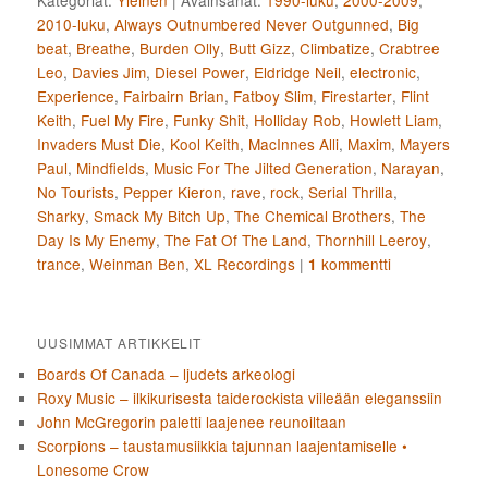
Kategoriat:
Yleinen
|
Avainsanat:
1990-luku
,
2000-2009
,
2010-luku
,
Always Outnumbered Never Outgunned
,
Big
beat
,
Breathe
,
Burden Olly
,
Butt Gizz
,
Climbatize
,
Crabtree
Leo
,
Davies Jim
,
Diesel Power
,
Eldridge Neil
,
electronic
,
Experience
,
Fairbairn Brian
,
Fatboy Slim
,
Firestarter
,
Flint
Keith
,
Fuel My Fire
,
Funky Shit
,
Holliday Rob
,
Howlett Liam
,
Invaders Must Die
,
Kool Keith
,
MacInnes Alli
,
Maxim
,
Mayers
Paul
,
Mindfields
,
Music For The Jilted Generation
,
Narayan
,
No Tourists
,
Pepper Kieron
,
rave
,
rock
,
Serial Thrilla
,
Sharky
,
Smack My Bitch Up
,
The Chemical Brothers
,
The
Day Is My Enemy
,
The Fat Of The Land
,
Thornhill Leeroy
,
trance
,
Weinman Ben
,
XL Recordings
|
kommentti
1
UUSIMMAT ARTIKKELIT
Boards Of Canada – ljudets arkeologi
Roxy Music – ilkikurisesta taiderockista viileään eleganssiin
John McGregorin paletti laajenee reunoiltaan
Scorpions – taustamusiikkia tajunnan laajentamiselle •
Lonesome Crow