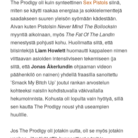
The Prodigy oli kuin synteettinen
Sex Pistols
siinä,
miten se käytti raakaa energiaa ja sokkielementtejä
saadakseen suuren yleisön syömään kädestään.
Aivan kuten Pistolsin
Never Mind The Bollocksin
myyntiä aikoinaan, myös
The Fat Of The Landin
menestystä pohjusti kohu. Huolimatta siitä, että
biisintekijä
Liam Howlett
huomautti kappaleen nimen
viittaavan asioiden intensiiviseen tekemiseen (ja
siitä, että
Jonas Åkerlundin
ohjaaman videon
päähenkilö on nainen) yhdellä fraasilla sanoitettu
’Smack My Bitch Up’ joutui rankan arvostelun
kohteeksi naisiin kohdistuvalla väkivallalla
hekumoinnista. Kohusta oli lopulta vain hyötyä, sillä
sen kautta The Prodigy nousi yhä useampien
huulille.
Jos The Prodigy oli jotakin uutta, oli se myös jotakin