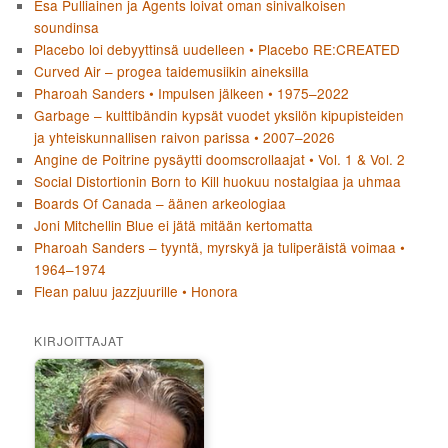
Esa Pulliainen ja Agents loivat oman sinivalkoisen
soundinsa
Placebo loi debyyttinsä uudelleen • Placebo RE:CREATED
Curved Air – progea taidemusiikin aineksilla
Pharoah Sanders • Impulsen jälkeen • 1975–2022
Garbage – kulttibändin kypsät vuodet yksilön kipupisteiden
ja yhteiskunnallisen raivon parissa • 2007–2026
Angine de Poitrine pysäytti doomscrollaajat • Vol. 1 & Vol. 2
Social Distortionin Born to Kill huokuu nostalgiaa ja uhmaa
Boards Of Canada – äänen arkeologiaa
Joni Mitchellin Blue ei jätä mitään kertomatta
Pharoah Sanders – tyyntä, myrskyä ja tuliperäistä voimaa •
1964–1974
Flean paluu jazzjuurille • Honora
KIRJOITTAJAT