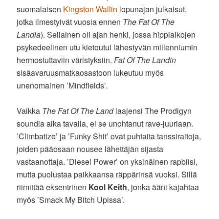
suomalaisen
Kingston Wallin
lopunajan julkaisut,
jotka ilmestyivät vuosia ennen
The Fat Of The
Landia
). Sellainen oli ajan henki, jossa hippiaikojen
psykedeelinen utu kietoutui lähestyvän millenniumin
hermostuttaviin väristyksiin.
Fat Of The Landin
sisäavaruusmatkaosastoon lukeutuu myös
unenomainen ’Mindfields’.
Vaikka
The Fat Of The Land
laajensi The Prodigyn
soundia aika tavalla, ei se unohtanut rave-juuriaan.
’Climbatize’ ja ’Funky Shit’ ovat puhtaita tanssiraitoja,
joiden pääosaan nousee lähettäjän sijasta
vastaanottaja. ’Diesel Power’ on yksinäinen rapbiisi,
mutta puolustaa paikkaansa räppärinsä vuoksi. Sillä
riimittää eksentrinen
Kool Keith
, jonka ääni kajahtaa
myös ’Smack My Bitch Upissa’.