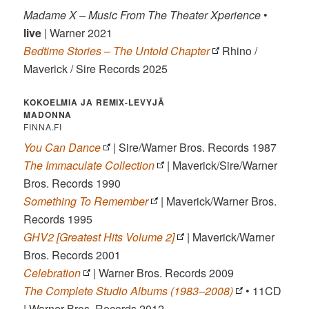
Madame X – Music From The Theater Xperience
•
live
| Warner 2021
Bedtime Stories – The Untold Chapter
Rhino /
Maverick / Sire Records 2025
KOKOELMIA JA REMIX-LEVYJÄ
MADONNA
FINNA.FI
You Can Dance
| Sire/Warner Bros. Records 1987
The Immaculate Collection
| Maverick/Sire/Warner
Bros. Records 1990
Something To Remember
| Maverick/Warner Bros.
Records 1995
GHV2 [Greatest Hits Volume 2]
| Maverick/Warner
Bros. Records 2001
Celebration
| Warner Bros. Records 2009
The Complete Studio Albums (1983–2008)
• 11CD
| Warner Bros. Records 2012