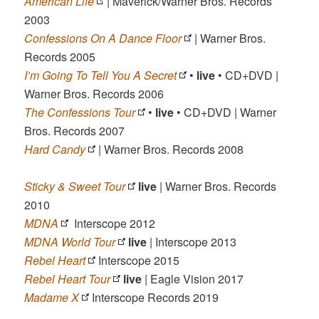
American Life
| Maverick/Warner Bros. Records
2003
Confessions On A Dance Floor
| Warner Bros.
Records 2005
I’m Going To Tell You A Secret
•
live
• CD+DVD |
Warner Bros. Records 2006
The Confessions Tour
•
live
• CD+DVD | Warner
Bros. Records 2007
Hard Candy
| Warner Bros. Records 2008
Sticky & Sweet Tour
live
| Warner Bros. Records
2010
MDNA
Interscope 2012
MDNA World Tour
live
| Interscope 2013
Rebel Heart
Interscope 2015
Rebel Heart Tour
live
| Eagle Vision 2017
Madame X
Interscope Records 2019