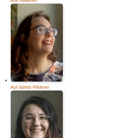
Auli Särkiö-Pitkänen