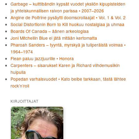
Garbage – kulttibändin kypsät vuodet yksilön kipupisteiden
ja yhteiskunnallisen raivon parissa • 2007–2026
Angine de Poitrine pysäytti doomscrollaajat • Vol. 1 & Vol. 2
Social Distortionin Born to Kill huokuu nostalgiaa ja uhmaa
Boards Of Canada – äänen arkeologiaa
Joni Mitchellin Blue ei jätä mitään kertomatta
Pharoah Sanders – tyyntä, myrskyä ja tuliperäistä voimaa •
1964–1974
Flean paluu jazzjuurille • Honora
Carpenters – sisarukset Karen ja Richard viihdemusiikin
huipulla
Popedan varhaisvuodet • Kato beibe tarkkaan, tästä lähtee
rock’n’roll
KIRJOITTAJAT