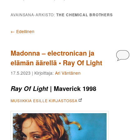
AVAINSANA-ARKISTO:
THE CHEMICAL BROTHERS
Artikkelien selaus
←
Edellinen
Madonna – electronican ja
Kommen
elämän äärellä • Ray Of Light
17.5.2023
| Kirjoittaja:
Ari Väntänen
| Maverick 1998
Ray Of Light
MUSIIKKIA ESILLE KIRJASTOSSA