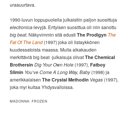
uraauurtava.
1990-luvun loppupuolella julkaistiin paljon suosittuja
electronica
-levyjä. Erityisen suosittua oli niin sanottu
big beat
. Näkyvimmin sitä edusti
The Prodigyn
The
Fat Of The Land
(1997) joka oli listaykkönen
kuudessatoista maassa. Muita aikakauden
merkittäviä big beat -julkaisuja olivat
The Chemical
Brothersin
Dig Your Own Hole
(1997),
Fatboy
Slimin
You’ve Come A Long Way, Baby
(1998) ja
amerikkalaisen
The Crystal Methodin
Vegas
(1997),
joka myi kultaa Yhdysvalloissa.
MADONNA: FROZEN