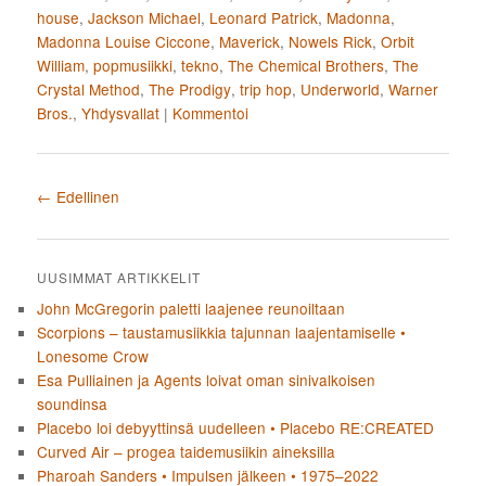
house
,
Jackson Michael
,
Leonard Patrick
,
Madonna
,
Madonna Louise Ciccone
,
Maverick
,
Nowels Rick
,
Orbit
William
,
popmusiikki
,
tekno
,
The Chemical Brothers
,
The
Crystal Method
,
The Prodigy
,
trip hop
,
Underworld
,
Warner
Bros.
,
Yhdysvallat
|
Kommentoi
Artikkelien selaus
←
Edellinen
UUSIMMAT ARTIKKELIT
John McGregorin paletti laajenee reunoiltaan
Scorpions – taustamusiikkia tajunnan laajentamiselle •
Lonesome Crow
Esa Pulliainen ja Agents loivat oman sinivalkoisen
soundinsa
Placebo loi debyyttinsä uudelleen • Placebo RE:CREATED
Curved Air – progea taidemusiikin aineksilla
Pharoah Sanders • Impulsen jälkeen • 1975–2022