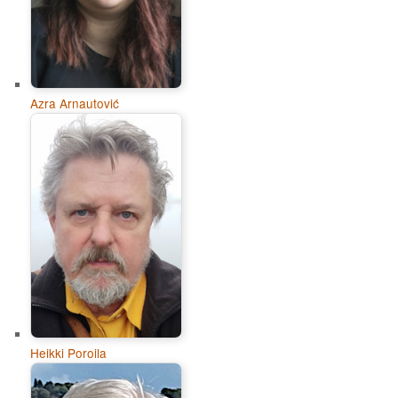
Azra Arnautović
Heikki Poroila