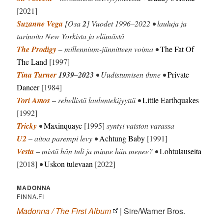
[2021]
Suzanne Vega
[Osa
2
] Vuodet 1996–2022 • lauluja ja
tarinoita New Yorkista ja elämästä
The Prodigy
– millennium-jännitteen voima •
The Fat Of
The Land
[1997]
Tina Turner
1939–2023
• Uudistumisen ihme •
Private
Dancer
[1984]
Tori Amos
– rehellistä lauluntekijyyttä •
Little Earthquakes
[1992]
Tricky
•
Maxinquaye
[1995]
syntyi vaiston varassa
U2
– aitoa parempi levy •
Achtung Baby
[1991]
Vesta
– mistä hän tuli ja minne hän menee? •
Lohtulauseita
[2018]
•
Uskon tulevaan
[2022]
MADONNA
FINNA.FI
Madonna / The First Album
| Sire/Warner Bros.