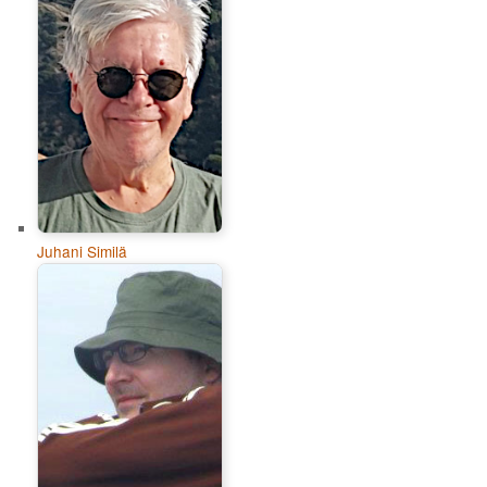
Juhani Similä