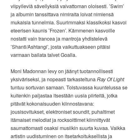
viipyileviä sävellyksiä vaivattoman oloisesti. ’Swim’
ja albumin tanssittava nimiraita loivat nimiensä
mukaisia tunnelmia. Suurimmaksi klassikoksi kasvoi
eteerisen kaunis ’Frozen’. Kämmenen kasvoille
nostatti vain trancea ja mantroja yhdistelevä
’Shanti/Ashtangi’, josta vaikuttuakseen pitäisi
varmaan bailata talvet Goalla.
Moni Madonnan levy on jäänyt tuotannollisesti
yksiväriseksi, ja nopeasti tarkasteltuna
Ray Of Light
tuntuu sortuvan samaan. Toistuvassa kuuntelussa se
kuitenkin paljastaa itsestään uusia piirteitä, jotka
pitävät kokonaisuuden kiinnostavana:
jousisovitukset, elektroniset soundit, puhaltimet
itämaiset melodiat ja rocksoittimet kiinnittyvät
saumattomasti osaksi musiikin suurta kuvaa. Vaikka
artistin uudistuminen on itsetarkoituksellista ja