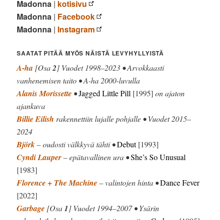
Madonna
|
kotisivu
Madonna
|
Facebook
Madonna
|
Instagram
SAATAT PITÄÄ MYÖS NÄISTÄ LEVYHYLLYISTÄ
A-ha
[Osa
2
] Vuodet 1998–2023 • Arvokkaasti
vanhenemisen taito • A-ha 2000-luvulla
Alanis Morissette
•
Jagged Little Pill
[1995]
on ajaton
ajankuva
Billie Eilish
rakennettiin lujalle pohjalle • Vuodet 2015–
2024
Björk
– oudosti välkkyvä tähti •
Debut
[1993]
Cyndi Lauper
– epätavallinen ura •
She’s So Unusual
[1983]
Florence + The Machine
– valintojen hinta •
Dance Fever
[2022]
Garbage
[Osa
1
] Vuodet 1994–2007 • Ysärin