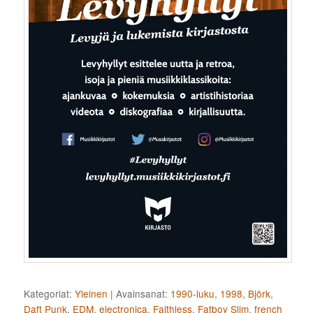
Kategoriat:
Yleinen
|
Avainsanat:
1990-luku
,
1998
,
Björk
,
Daft Punk
,
EDM
,
electronica
,
Faithless
,
Fatboy Slim
,
french