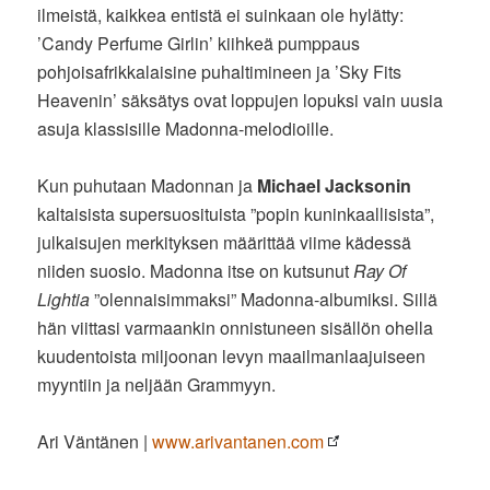
ilmeistä, kaikkea entistä ei suinkaan ole hylätty:
’Candy Perfume Girlin’ kiihkeä pumppaus
pohjoisafrikkalaisine puhaltimineen ja ’Sky Fits
Heavenin’ säksätys ovat loppujen lopuksi vain uusia
asuja klassisille Madonna-melodioille.
Kun puhutaan Madonnan ja
Michael Jacksonin
kaltaisista supersuosituista ”popin kuninkaallisista”,
julkaisujen merkityksen määrittää viime kädessä
niiden suosio. Madonna itse on kutsunut
Ray Of
Lightia
”olennaisimmaksi” Madonna-albumiksi. Sillä
hän viittasi varmaankin onnistuneen sisällön ohella
kuudentoista miljoonan levyn maailmanlaajuiseen
myyntiin ja neljään Grammyyn.
Ari Väntänen |
www.arivantanen.com