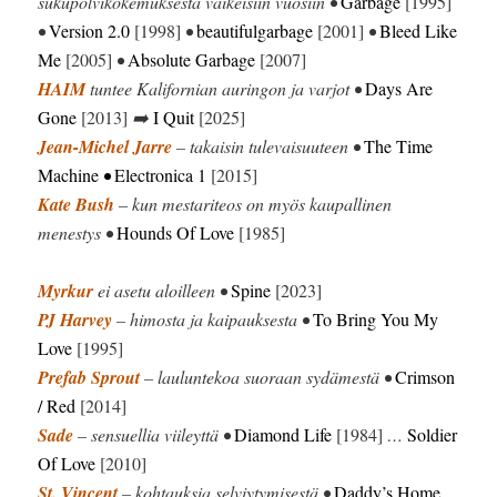
sukupolvikokemuksesta vaikeisiin vuosiin •
Garbage
[1995]
•
Version 2.0
[1998]
•
beautifulgarbage
[2001]
•
Bleed Like
Me
[2005]
•
Absolute Garbage
[2007]
HAIM
tuntee Kalifornian auringon ja varjot •
Days Are
Gone
[2013]
➡️
I Quit
[2025]
Jean-Michel Jarre
– takaisin tulevaisuuteen •
The Time
Machine
•
Electronica 1
[2015]
Kate Bush
– kun mestariteos on myös kaupallinen
menestys •
Hounds Of Love
[1985]
Myrkur
ei asetu aloilleen •
Spine
[2023]
PJ Harvey
– himosta ja kaipauksesta •
To Bring You My
Love
[1995]
Prefab Sprout
– lauluntekoa suoraan sydämestä •
Crimson
/ Red
[2014]
Sade
– sensuellia viileyttä •
Diamond Life
[1984]
…
Soldier
Of Love
[2010]
St. Vincent
– kohtauksia selviytymisestä •
Daddy’s Home