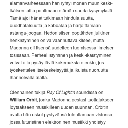
elämänvaiheessaan hän ryhtyi monen muun keski-
ikäisen lailla pohtimaan elämän suuria kysymyksiä.
Tämä ajoi hänet tutkimaan hindulaisuutta,
buddhalaisuutta ja kabbalaa ja harjoittamaan
astanga-joogaa. Hedonistisen poptähden julkinen
henkistyminen on vaivaannuttava klisee, mutta
Madonna oli itsensä uudelleen luomisessa ilmeisen
tosissaan. Perheellistyminen ja keski-ikäistyminen
voivat olla pysäyttäviä kokemuksia etenkin, jos
työskentelee itsekeskeisyyttä ja ikuista nuoruutta
ihannoivalla alalla.
Olennainen tekijä
Ray Of Lightin
soundissa on
William Orbit
, jonka Madonna pestasi tuottajakseen
löytääkseen musiikilleen uuden suunnan. Orbitin
avulla hän uskoi pystyvänsä toteuttamaan visionsa,
jossa futuristinen elektroninen musiikki yhdistyy