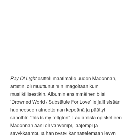
Ray Of Light
esitteli maailmalle uuden Madonnan,
artistin, oli muuttunut niin imagoltaan kuin
musiikillisestikin. Albumin ensimmäinen biisi
’Drowned World / Substitute For Love’ leijaili sisään
huoneeseen aineettoman kepeänä ja päättyi
sanoihin ”this is my religion”. Laulamista opiskelleen
Madonnan ääni oli vahvempi, laajempi ja
sävykkäämpi, ja hän pystyi kannattelemaan levyn