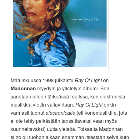
Maaliskuussa 1998 julkaistu
Ray Of Light
on
Madonnan
myydyin ja ylistetyin albumi. Sen
sanotaan olleen tärkeässä roolissa, kun elektronista
musiikkia vietiin valtavirtaan.
Ray Of Light
onkin
varmasti tuonut
electronicalle
(eli konemusiikille, jota
ei ole tehty pelkästään tanssittavaksi vaan myös
kuunneltavaksi) uutta yleisöä. Toisaalta Madonnan
siirto oli tuohon aikaan enemmän itsestään selvä kuin