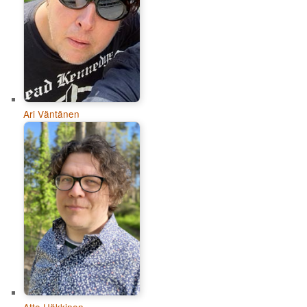
Ari Väntänen
Atte Häkkinen