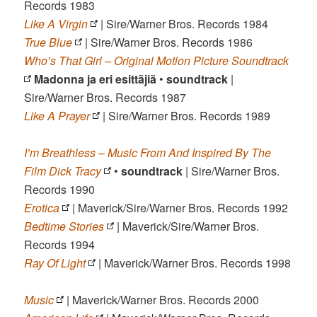
Records 1983
Like A Virgin
| Sire/Warner Bros. Records 1984
True Blue
| Sire/Warner Bros. Records 1986
Who’s That Girl – Original Motion Picture Soundtrack
Madonna ja eri esittäjiä
•
soundtrack
|
Sire/Warner Bros. Records 1987
Like A Prayer
| Sire/Warner Bros. Records 1989
I’m Breathless
–
Music From And Inspired By The
Film Dick Tracy
•
soundtrack
| Sire/Warner Bros.
Records 1990
Erotica
| Maverick/Sire/Warner Bros. Records 1992
Bedtime Stories
| Maverick/Sire/Warner Bros.
Records 1994
Ray Of Light
| Maverick/Warner Bros. Records 1998
Music
| Maverick/Warner Bros. Records 2000