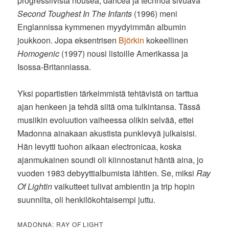
progressiivista housea, dancea ja technoa sivuava
Second Toughest In The Infants
(1996) meni
Englannissa kymmenen myydyimmän albumin
joukkoon. Jopa eksentrisen
Björkin
kokeellinen
Homogenic
(1997) nousi listoille Amerikassa ja
Isossa-Britanniassa.
Yksi popartistien tärkeimmistä tehtävistä on tarttua
ajan henkeen ja tehdä siitä oma tulkintansa. Tässä
musiikin evoluution vaiheessa olikin selvää, ettei
Madonna ainakaan akustista punklevyä julkaisisi.
Hän levytti tuohon aikaan electronicaa, koska
ajanmukainen soundi oli kiinnostanut häntä aina, jo
vuoden 1983 debyyttialbumista lähtien. Se, miksi
Ray
Of Lightin
vaikutteet tulivat ambientin ja trip hopin
suunnilta, oli henkilökohtaisempi juttu.
MADONNA: RAY OF LIGHT