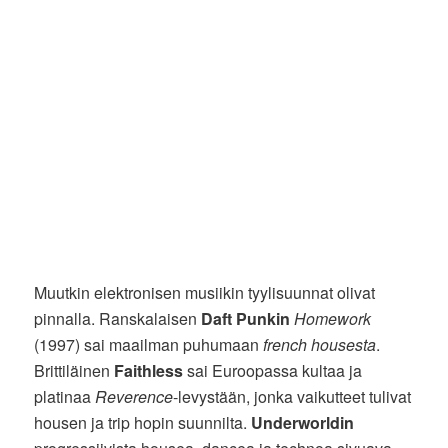
Muutkin elektronisen musiikin tyylisuunnat olivat
pinnalla. Ranskalaisen
Daft Punkin
Homework
(1997) sai maailman puhumaan
french housesta
.
Brittiläinen
Faithless
sai Euroopassa kultaa ja
platinaa
Reverence
-levystään, jonka vaikutteet tulivat
housen ja trip hopin suunnilta.
Underworldin