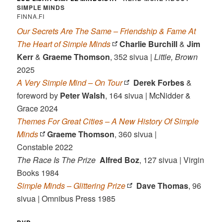
SIMPLE MINDS
FINNA.FI
Our Secrets Are The Same – Friendship & Fame At
The Heart of Simple Minds
Charlie Burchill
&
Jim
Kerr
&
Graeme Thomson
, 352 sivua |
Little, Brown
2025
A Very Simple Mind – On Tour
Derek Forbes
&
foreword by
Peter Walsh
, 164 sivua | McNidder &
Grace 2024
Themes For Great Cities – A New History Of Simple
Minds
Graeme Thomson
, 360 sivua |
Constable 2022
The Race Is The Prize
Alfred Boz
, 127 sivua | Virgin
Books 1984
Simple Minds – Glittering Prize
Dave Thomas
, 96
sivua | Omnibus Press 1985