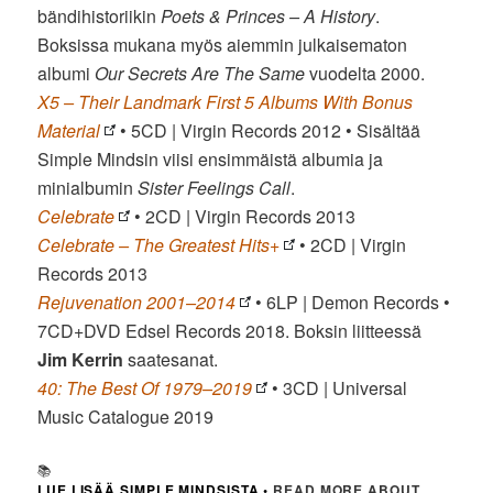
bändihistoriikin
Poets & Princes – A History
.
Boksissa mukana myös aiemmin julkaisematon
albumi
Our Secrets Are The Same
vuodelta 2000.
X5 – Their Landmark First 5 Albums With Bonus
Material
• 5CD | Virgin Records 2012 • Sisältää
Simple Mindsin viisi ensimmäistä albumia ja
minialbumin
Sister Feelings Call
.
Celebrate
• 2CD | Virgin Records 2013
Celebrate – The Greatest Hits+
• 2CD | Virgin
Records 2013
Rejuvenation 2001–2014
• 6LP | Demon Records •
7CD+DVD Edsel Records 2018. Boksin liitteessä
Jim Kerrin
saatesanat.
40: The Best Of 1979–2019
• 3CD | Universal
Music Catalogue 2019
📚
LUE LISÄÄ SIMPLE MINDSISTA
•
READ MORE ABOUT