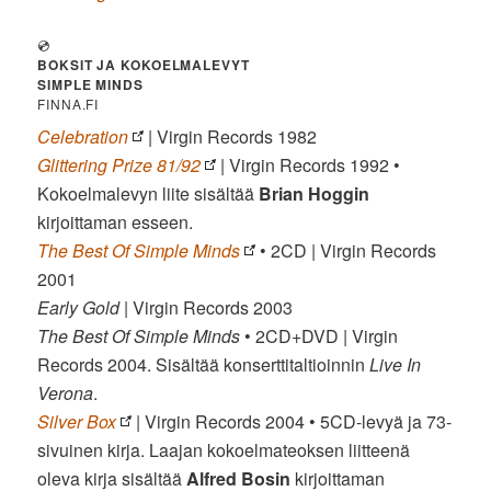
💿
BOKSIT JA KOKOELMALEVYT
SIMPLE MINDS
FINNA.FI
Celebration
| Virgin Records 1982
Glittering Prize 81/92
| Virgin Records 1992 •
Kokoelmalevyn liite sisältää
Brian Hoggin
kirjoittaman esseen.
The Best Of Simple Minds
• 2CD | Virgin Records
2001
Early Gold
| Virgin Records 2003
The Best Of Simple Minds
• 2CD+DVD | Virgin
Records 2004. Sisältää konserttitaltioinnin
Live In
Verona
.
Silver Box
| Virgin Records 2004 • 5CD-levyä ja 73-
sivuinen kirja. Laajan kokoelmateoksen liitteenä
oleva kirja sisältää
Alfred Bosin
kirjoittaman