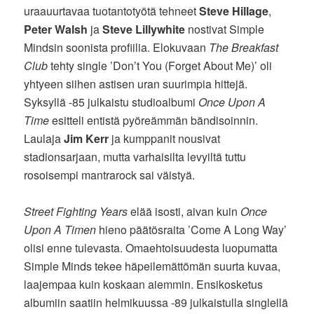
uraauurtavaa tuotantotyötä tehneet
Steve Hillage
,
Peter Walsh
ja
Steve Lillywhite
nostivat Simple
Mindsin soonista profiilia. Elokuvaan
The Breakfast
Club
tehty single ’Don’t You (Forget About Me)’ oli
yhtyeen siihen astisen uran suurimpia hittejä.
Syksyllä -85 julkaistu studioalbumi
Once Upon A
Time
esitteli entistä pyöreämmän bändisoinnin.
Laulaja
Jim Kerr
ja kumppanit nousivat
stadionsarjaan, mutta varhaisilta levyiltä tuttu
rosoisempi mantrarock sai väistyä.
Street Fighting Years
elää isosti, aivan kuin
Once
Upon A Timen
hieno päätösraita ’Come A Long Way’
olisi enne tulevasta. Omaehtoisuudesta luopumatta
Simple Minds tekee häpeilemättömän suurta kuvaa,
laajempaa kuin koskaan aiemmin. Ensikosketus
albumiin saatiin helmikuussa -89 julkaistulla singlellä