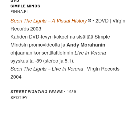
DVD
SIMPLE MINDS
FINNA.FI
Seen The Lights – A Visual History
• 2DVD | Virgin
Records 2003
Kahden DVD-levyn kokoelma sisältää Simple
Mindsin promovideoita ja
Andy
Morahanin
ohjaaman konserttitaltioinnin
Live In Verona
syyskuulta -89 (stereo ja 5.1).
Seen The Lights – Live In Verona
| Virgin Records
2004
• 1989
STREET FIGHTING YEARS
SPOTIFY