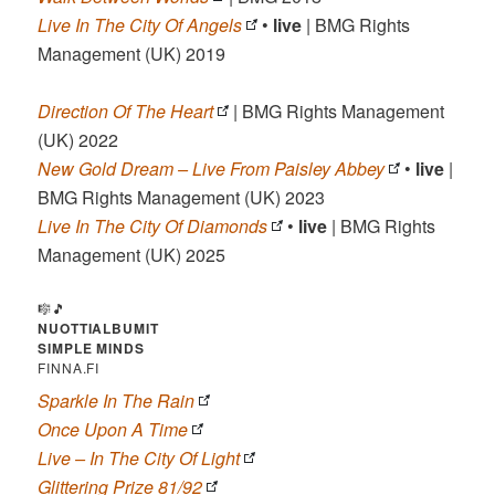
Live In The City Of Angels
•
live
| BMG Rights
Management (UK) 2019
Direction Of The Heart
| BMG Rights Management
(UK) 2022
New Gold Dream – Live From Paisley Abbey
•
live
|
BMG Rights Management (UK) 2023
Live In The City Of Diamonds
•
live
| BMG Rights
Management (UK) 2025
🎼🎵
NUOTTIALBUMIT
SIMPLE MINDS
FINNA.FI
Sparkle In The Rain
Once Upon A Time
Live – In The City Of Light
Glittering Prize 81/92