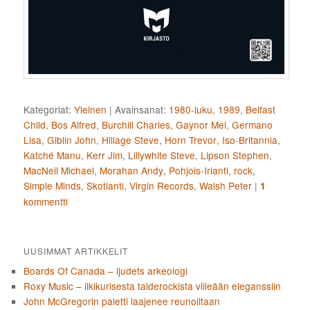
Kategoriat:
Yleinen
|
Avainsanat:
1980-luku
,
1989
,
Belfast
Child
,
Bos Alfred
,
Burchill Charles
,
Gaynor Mel
,
Germano
Lisa
,
Giblin John
,
Hillage Steve
,
Horn Trevor
,
Iso-Britannia
,
Katché Manu
,
Kerr Jim
,
Lillywhite Steve
,
Lipson Stephen
,
MacNeil Michael
,
Morahan Andy
,
Pohjois-Irlanti
,
rock
,
Simple Minds
,
Skotlanti
,
Virgin Records
,
Walsh Peter
|
1
kommentti
UUSIMMAT ARTIKKELIT
Boards Of Canada – ljudets arkeologi
Roxy Music – ilkikurisesta taiderockista viileään eleganssiin
John McGregorin paletti laajenee reunoiltaan