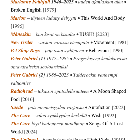
Marianne Faithfull
1946–2025
• uuden ajanlaskun alku •
Broken English
[1979]
Marion
– täyteen ladatty debyytti •
This World And Body
[1996]
Måneskin
– kun kisat on kisailtu •
RUSH!
[2023]
New Order
– vaiston varassa eteenpäin •
Movement
[1981]
Pet Shop Boys
– pop osuu sydämeen •
Behaviour
[1990]
Peter Gabriel
[
1
] 1977–1985 • Progeyhtyeen keulakuvasta
omavaraiseksi sooloartistiksi
Peter Gabriel
[
2
] 1986–2023 • Taiderockin vanhempi
valtiomies
Radiohead
– takaisin epätodellisuuteen •
A Moon Shaped
Pool
[2016]
Suede
– pois menneisyyden varjoista •
Autofiction
[2022]
The Cure
– valoa synkkyyden keskeltä •
Wish
[1992]
The Cure
löysi kadonneen maailman •
Songs Of A Lost
World
[2024]
The National
– kaunis ja yksinäinen •
High Violet
[2010]