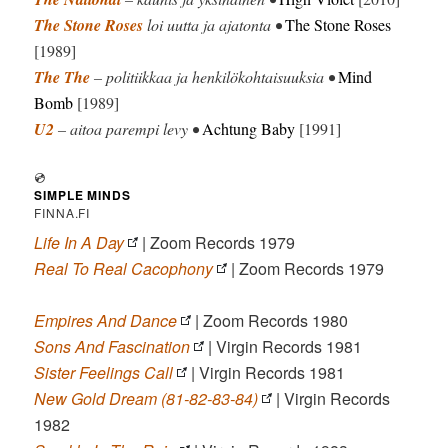
The Stone Roses
loi uutta ja ajatonta •
The Stone Roses
[1989]
The The
– politiikkaa ja henkilökohtaisuuksia •
Mind
Bomb
[1989]
U2
– aitoa parempi levy •
Achtung Baby
[1991]
💿
SIMPLE MINDS
FINNA.FI
Life In A Day
| Zoom Records 1979
Real To Real Cacophony
| Zoom Records 1979
Empires And Dance
| Zoom Records 1980
Sons And Fascination
| Virgin Records 1981
Sister Feelings Call
| Virgin Records 1981
New Gold Dream (81-82-83-84)
| Virgin Records
1982