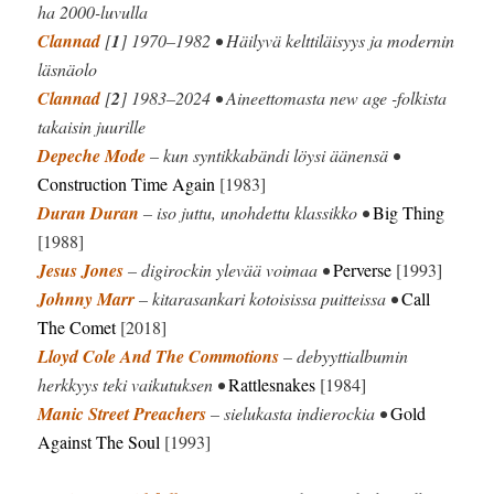
ha 2000-luvulla
Clannad
[
1
] 1970–1982 • Häilyvä kelttiläisyys ja modernin
läsnäolo
Clannad
[
2
] 1983–2024 • Aineettomasta new age -folkista
takaisin juurille
Depeche Mode
– kun syntikkabändi löysi äänensä •
Construction Time Again
[1983]
Duran Duran
– iso juttu, unohdettu klassikko •
Big Thing
[1988]
Jesus Jones
– digirockin ylevää voimaa •
Perverse
[1993]
Johnny Marr
– kitarasankari kotoisissa puitteissa •
Call
The Comet
[2018]
Lloyd Cole And The Commotions
– debyyttialbumin
herkkyys teki vaikutuksen •
Rattlesnakes
[1984]
Manic Street Preachers
– sielukasta indierockia •
Gold
Against The Soul
[1993]