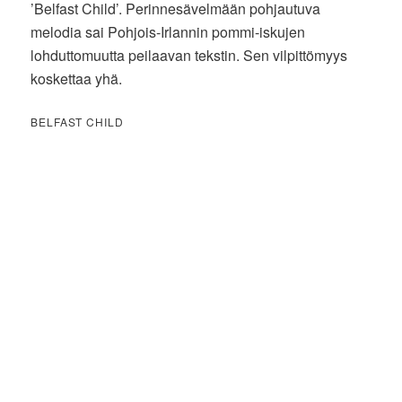
’Belfast Child’. Perinnesävelmään pohjautuva
melodia sai Pohjois-Irlannin pommi-iskujen
lohduttomuutta peilaavan tekstin. Sen vilpittömyys
koskettaa yhä.
BELFAST CHILD