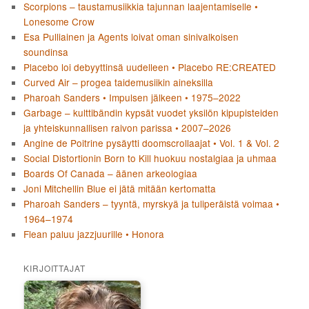
Scorpions – taustamusiikkia tajunnan laajentamiselle •
Lonesome Crow
Esa Pulliainen ja Agents loivat oman sinivalkoisen
soundinsa
Placebo loi debyyttinsä uudelleen • Placebo RE:CREATED
Curved Air – progea taidemusiikin aineksilla
Pharoah Sanders • Impulsen jälkeen • 1975–2022
Garbage – kulttibändin kypsät vuodet yksilön kipupisteiden
ja yhteiskunnallisen raivon parissa • 2007–2026
Angine de Poitrine pysäytti doomscrollaajat • Vol. 1 & Vol. 2
Social Distortionin Born to Kill huokuu nostalgiaa ja uhmaa
Boards Of Canada – äänen arkeologiaa
Joni Mitchellin Blue ei jätä mitään kertomatta
Pharoah Sanders – tyyntä, myrskyä ja tuliperäistä voimaa •
1964–1974
Flean paluu jazzjuurille • Honora
KIRJOITTAJAT