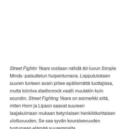
Street Fightin Years
voidaan nähdä 80-luvun Simple
Minds -paisuttelun huipentumana. Lopputuloksen
suuren tunteen avain piilee epäilemättä tuottajissa,
mutta toimiva stadionrock vaatii muutakin kuin
soundin.
Street Fighting Years
on esimerkki siitä,
miten Horn ja Lipson saavat suureen
laajakulmaan mukaan tietynlaisen henkilökohtaisen
ulottuvuuden. Se saa syvän kouraisevuuden
tuntumaan elämää suuremmalta.