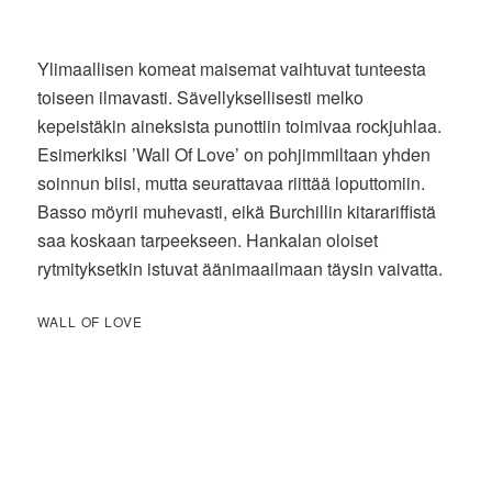
Ylimaallisen komeat maisemat vaihtuvat tunteesta
toiseen ilmavasti. Sävellyksellisesti melko
kepeistäkin aineksista punottiin toimivaa rockjuhlaa.
Esimerkiksi ’Wall Of Love’ on pohjimmiltaan yhden
soinnun biisi, mutta seurattavaa riittää loputtomiin.
Basso möyrii muhevasti, eikä Burchillin kitarariffistä
saa koskaan tarpeekseen. Hankalan oloiset
rytmityksetkin istuvat äänimaailmaan täysin vaivatta.
WALL OF LOVE