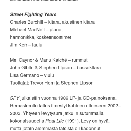
Street Fighting Years
Charles Burchill – kitara, akustinen kitara
Michael MacNeil – piano,
harmonikka, kosketinsoittimet
Jim Kerr – laulu
Mel Gaynor & Manu Katché – rummut
John Giblin & Stephen Lipson – bassokitara
Lisa Germano – viulu
Tuottajat: Trevor Horn ja Stephen Lipson
SFY
julkaistiin vuonna 1989 LP- ja CD-painoksena.
Remasteroitu laitos ilmestyi kahteen otteeseen 2002–
2003. Yhtyeen levytysura jatkui riisutummalla
kokonaisuudella
Real Life
(1991). Levy on hyvä,
mutta jotain aiemmasta tatsista oli kadonnut