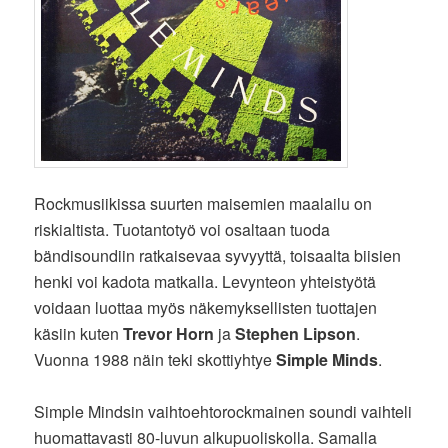
Rockmusiikissa suurten maisemien maalailu on
riskialtista. Tuotantotyö voi osaltaan tuoda
bändisoundiin ratkaisevaa syvyyttä, toisaalta biisien
henki voi kadota matkalla. Levynteon yhteistyötä
voidaan luottaa myös näkemyksellisten tuottajen
käsiin kuten
Trevor Horn
ja
Stephen Lipson
.
Vuonna 1988 näin teki skottiyhtye
Simple Minds
.
Simple Mindsin vaihtoehtorockmainen soundi vaihteli
huomattavasti 80-luvun alkupuoliskolla. Samalla