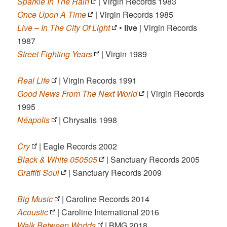
Sparkle In The Rain
| Virgin Records 1983
Once Upon A Time
| Virgin Records 1985
Live – In The City Of Light
•
live
| Virgin Records
1987
Street Fighting Years
| Virgin 1989
Real Life
| Virgin Records 1991
Good News From The Next World
| Virgin Records
1995
Néapolis
| Chrysalis 1998
Cry
| Eagle Records 2002
Black & White 050505
| Sanctuary Records 2005
Graffiti Soul
| Sanctuary Records 2009
Big Music
| Caroline Records 2014
Acoustic
| Caroline International 2016
Walk Between Worlds
| BMG 2018