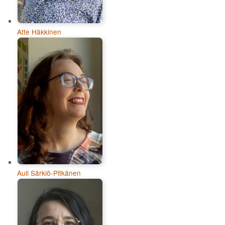
Atte Häkkinen
Auli Särkiö-Pitkänen