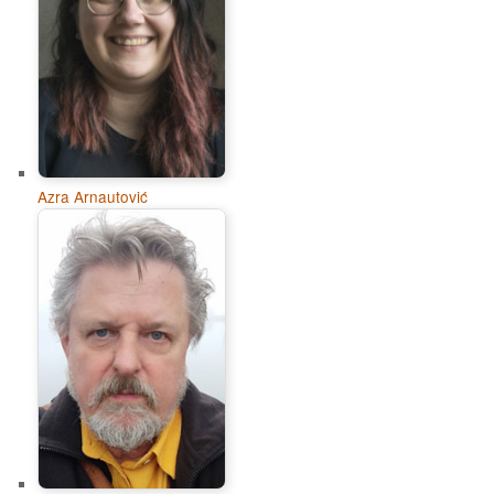
Azra Arnautović