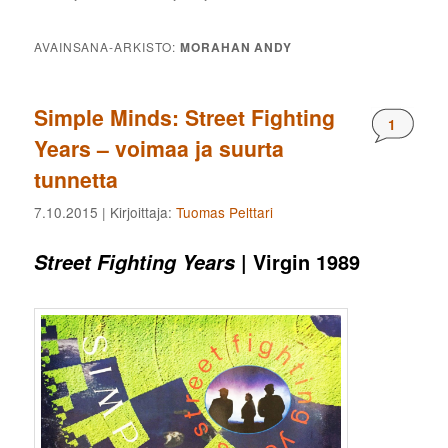
AVAINSANA-ARKISTO:
MORAHAN ANDY
Simple Minds: Street Fighting
Komment
1
Years – voimaa ja suurta
tunnetta
7.10.2015
| Kirjoittaja:
Tuomas Pelttari
| Virgin 1989
Street Fighting Years