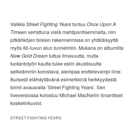
Vaikka
Street Fighting Years
tuntuu
Once Upon A
Timeen
verrattuna vielä mahtipontisemmalta, niin
pitkähköjen biisien rakennelmissa on yhtäläisyyttä
myös 80-luvun alun tunnelmiin. Mukana on albumilta
New Gold Dream
tuttua ilmavuutta, mutta
tuotantotyön kautta tulee esiin akustisuutta
selkeämmin korostava, aiempaa erottelevampi ilme.
Ikuisesti elähdyttävänä esimerkkinä herkkyydestä
toimii avausraita ’Street Fighting Years’. Sen
liveversiossa korostuu Michael MacNeilin timanttiset
kosketinkuviot.
STREET FIGHTING YEARS