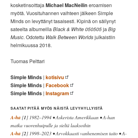
kosketinsoittaja
Michael MacNeilin
eroamisen
myötä. Vuosituhannen vaihteen jälkeen Simple
Minds on levyttänyt tasaisesti. Kipinä on säilynyt
sateelta albumeilla
Black & White 050505
ja
Big
Music
. Odotettu
Walk Between Worlds
julkaistiin
helmikuussa 2018.
Tuomas Pelttari
Simple Minds
|
kotisivu
Simple Minds
|
Facebook
Simple Minds
|
Instagram
SAATAT PITÄÄ MYÖS NÄISTÄ LEVYHYLLYISTÄ
A-ha
[
1
] 1982–1994 • Askerista Amerikkaan • A-han
matka vuorenhuipulle ja sieltä laaksoihin
A-ha
[
2
] 1998–2023 • Arvokkaasti vanhenemisen taito • A-