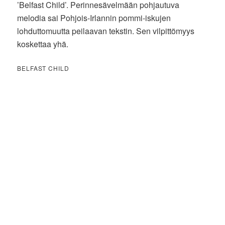
’Belfast Child’. Perinnesävelmään pohjautuva
melodia sai Pohjois-Irlannin pommi-iskujen
lohduttomuutta peilaavan tekstin. Sen vilpittömyys
koskettaa yhä.
BELFAST CHILD