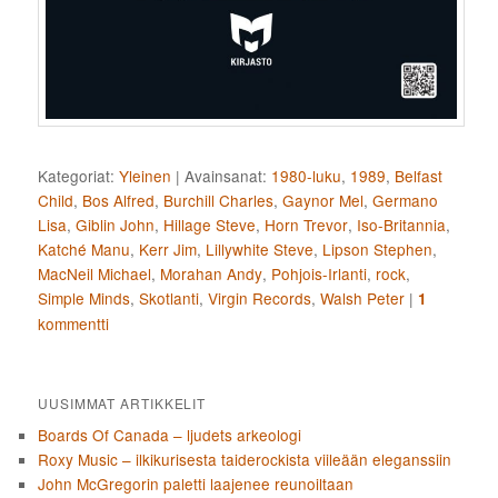
Kategoriat:
Yleinen
|
Avainsanat:
1980-luku
,
1989
,
Belfast
Child
,
Bos Alfred
,
Burchill Charles
,
Gaynor Mel
,
Germano
Lisa
,
Giblin John
,
Hillage Steve
,
Horn Trevor
,
Iso-Britannia
,
Katché Manu
,
Kerr Jim
,
Lillywhite Steve
,
Lipson Stephen
,
MacNeil Michael
,
Morahan Andy
,
Pohjois-Irlanti
,
rock
,
Simple Minds
,
Skotlanti
,
Virgin Records
,
Walsh Peter
|
1
kommentti
UUSIMMAT ARTIKKELIT
Boards Of Canada – ljudets arkeologi
Roxy Music – ilkikurisesta taiderockista viileään eleganssiin
John McGregorin paletti laajenee reunoiltaan