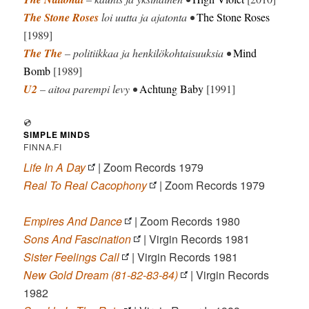
The Stone Roses
loi uutta ja ajatonta •
The Stone Roses
[1989]
The The
– politiikkaa ja henkilökohtaisuuksia •
Mind
Bomb
[1989]
U2
– aitoa parempi levy •
Achtung Baby
[1991]
💿
SIMPLE MINDS
FINNA.FI
Life In A Day
| Zoom Records 1979
Real To Real Cacophony
| Zoom Records 1979
Empires And Dance
| Zoom Records 1980
Sons And Fascination
| Virgin Records 1981
Sister Feelings Call
| Virgin Records 1981
New Gold Dream (81-82-83-84)
| Virgin Records
1982