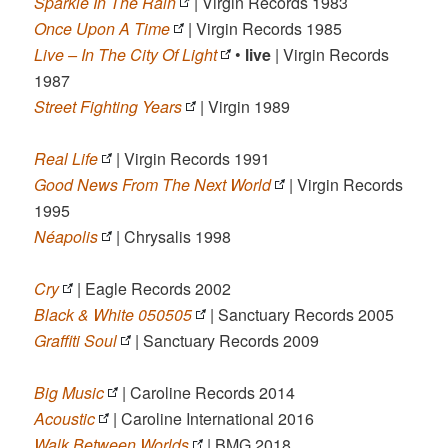
Sparkle In The Rain
| Virgin Records 1983
Once Upon A Time
| Virgin Records 1985
Live – In The City Of Light
•
live
| Virgin Records
1987
Street Fighting Years
| Virgin 1989
Real Life
| Virgin Records 1991
Good News From The Next World
| Virgin Records
1995
Néapolis
| Chrysalis 1998
Cry
| Eagle Records 2002
Black & White 050505
| Sanctuary Records 2005
Graffiti Soul
| Sanctuary Records 2009
Big Music
| Caroline Records 2014
Acoustic
| Caroline International 2016
Walk Between Worlds
| BMG 2018