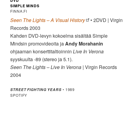
DVD
SIMPLE MINDS
FINNA.FI
Seen The Lights – A Visual History
• 2DVD | Virgin
Records 2003
Kahden DVD-levyn kokoelma sisältää Simple
Mindsin promovideoita ja
Andy
Morahanin
ohjaaman konserttitaltioinnin
Live In Verona
syyskuulta -89 (stereo ja 5.1).
Seen The Lights – Live In Verona
| Virgin Records
2004
• 1989
STREET FIGHTING YEARS
SPOTIFY