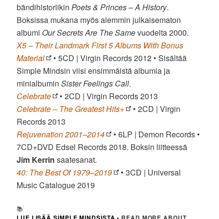
bändihistoriikin
Poets & Princes – A History
.
Boksissa mukana myös aiemmin julkaisematon
albumi
Our Secrets Are The Same
vuodelta 2000.
X5 – Their Landmark First 5 Albums With Bonus
Material
• 5CD | Virgin Records 2012 • Sisältää
Simple Mindsin viisi ensimmäistä albumia ja
minialbumin
Sister Feelings Call
.
Celebrate
• 2CD | Virgin Records 2013
Celebrate – The Greatest Hits+
• 2CD | Virgin
Records 2013
Rejuvenation 2001–2014
• 6LP | Demon Records •
7CD+DVD Edsel Records 2018. Boksin liitteessä
Jim Kerrin
saatesanat.
40: The Best Of 1979–2019
• 3CD | Universal
Music Catalogue 2019
📚
LUE LISÄÄ SIMPLE MINDSISTA
•
READ MORE ABOUT