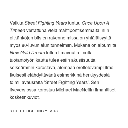
Vaikka
Street Fighting Years
tuntuu
Once Upon A
Timeen
verrattuna vielä mahtipontisemmalta, niin
pitkähköjen biisien rakennelmissa on yhtäläisyyttä
myös 80-luvun alun tunnelmiin. Mukana on albumilta
New Gold Dream
tuttua ilmavuutta, mutta
tuotantotyön kautta tulee esiin akustisuutta
selkeämmin korostava, aiempaa erottelevampi ilme.
Ikuisesti elähdyttävänä esimerkkinä herkkyydestä
toimii avausraita ’Street Fighting Years’. Sen
liveversiossa korostuu Michael MacNeilin timanttiset
kosketinkuviot.
STREET FIGHTING YEARS