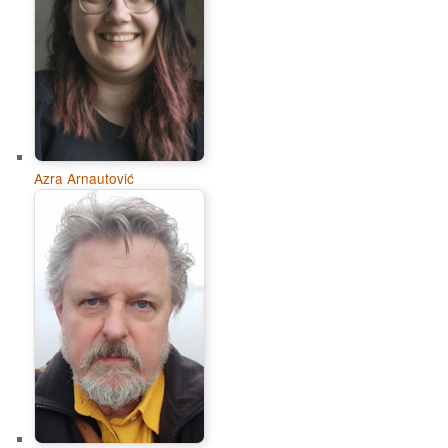
Azra Arnautović