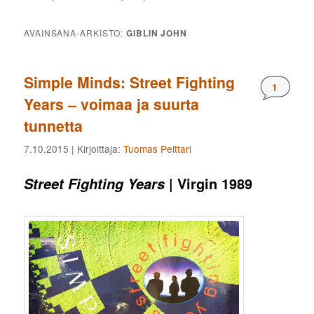
AVAINSANA-ARKISTO:
GIBLIN JOHN
Simple Minds: Street Fighting
Komment
1
Years – voimaa ja suurta
tunnetta
7.10.2015
| Kirjoittaja:
Tuomas Pelttari
| Virgin 1989
Street Fighting Years