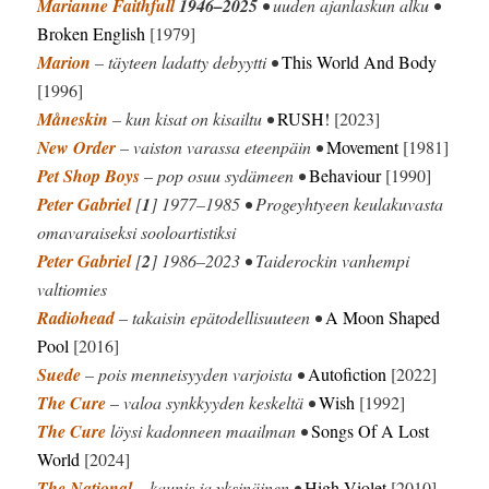
Marianne Faithfull
1946–2025
• uuden ajanlaskun alku •
Broken English
[1979]
Marion
– täyteen ladatty debyytti •
This World And Body
[1996]
Måneskin
– kun kisat on kisailtu •
RUSH!
[2023]
New Order
– vaiston varassa eteenpäin •
Movement
[1981]
Pet Shop Boys
– pop osuu sydämeen •
Behaviour
[1990]
Peter Gabriel
[
1
] 1977–1985 • Progeyhtyeen keulakuvasta
omavaraiseksi sooloartistiksi
Peter Gabriel
[
2
] 1986–2023 • Taiderockin vanhempi
valtiomies
Radiohead
– takaisin epätodellisuuteen •
A Moon Shaped
Pool
[2016]
Suede
– pois menneisyyden varjoista •
Autofiction
[2022]
The Cure
– valoa synkkyyden keskeltä •
Wish
[1992]
The Cure
löysi kadonneen maailman •
Songs Of A Lost
World
[2024]
The National
– kaunis ja yksinäinen •
High Violet
[2010]