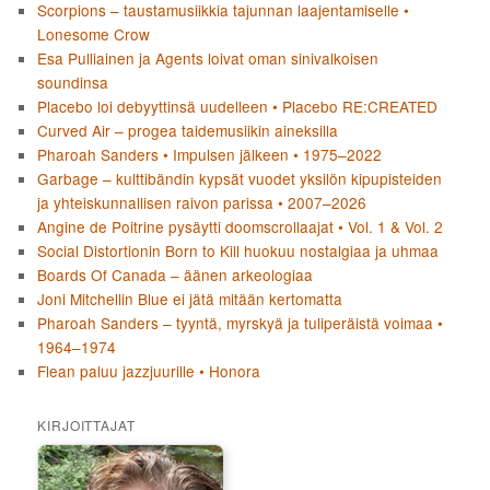
Scorpions – taustamusiikkia tajunnan laajentamiselle •
Lonesome Crow
Esa Pulliainen ja Agents loivat oman sinivalkoisen
soundinsa
Placebo loi debyyttinsä uudelleen • Placebo RE:CREATED
Curved Air – progea taidemusiikin aineksilla
Pharoah Sanders • Impulsen jälkeen • 1975–2022
Garbage – kulttibändin kypsät vuodet yksilön kipupisteiden
ja yhteiskunnallisen raivon parissa • 2007–2026
Angine de Poitrine pysäytti doomscrollaajat • Vol. 1 & Vol. 2
Social Distortionin Born to Kill huokuu nostalgiaa ja uhmaa
Boards Of Canada – äänen arkeologiaa
Joni Mitchellin Blue ei jätä mitään kertomatta
Pharoah Sanders – tyyntä, myrskyä ja tuliperäistä voimaa •
1964–1974
Flean paluu jazzjuurille • Honora
KIRJOITTAJAT