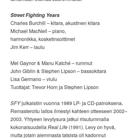
Street Fighting Years
Charles Burchill – kitara, akustinen kitara
Michael MacNeil – piano,
harmonikka, kosketinsoittimet
Jim Kerr – laulu
Mel Gaynor & Manu Katché – rummut
John Giblin & Stephen Lipson – bassokitara
Lisa Germano – viulu
Tuottajat: Trevor Horn ja Stephen Lipson
SFY
julkaistiin vuonna 1989 LP- ja CD-painoksena.
Remasteroitu laitos ilmestyi kahteen otteeseen 2002–
2003. Yhtyeen levytysura jatkui riisutummalla
kokonaisuudella
Real Life
(1991). Levy on hyvä,
mutta jotain aiemmasta tatsista oli kadonnut