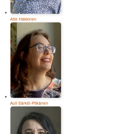
Atte Häkkinen
Auli Särkiö-Pitkänen