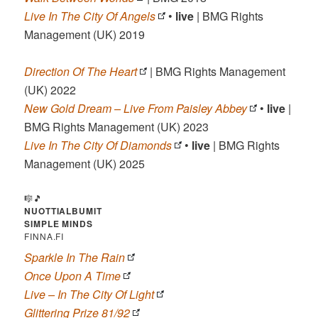
Live In The City Of Angels
•
live
| BMG Rights
Management (UK) 2019
Direction Of The Heart
| BMG Rights Management
(UK) 2022
New Gold Dream – Live From Paisley Abbey
•
live
|
BMG Rights Management (UK) 2023
Live In The City Of Diamonds
•
live
| BMG Rights
Management (UK) 2025
🎼🎵
NUOTTIALBUMIT
SIMPLE MINDS
FINNA.FI
Sparkle In The Rain
Once Upon A Time
Live – In The City Of Light
Glittering Prize 81/92