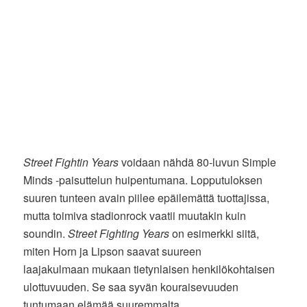
Street Fightin Years
voidaan nähdä 80-luvun Simple
Minds -paisuttelun huipentumana. Lopputuloksen
suuren tunteen avain piilee epäilemättä tuottajissa,
mutta toimiva stadionrock vaatii muutakin kuin
soundin.
Street Fighting Years
on esimerkki siitä,
miten Horn ja Lipson saavat suureen
laajakulmaan mukaan tietynlaisen henkilökohtaisen
ulottuvuuden. Se saa syvän kouraisevuuden
tuntumaan elämää suuremmalta.