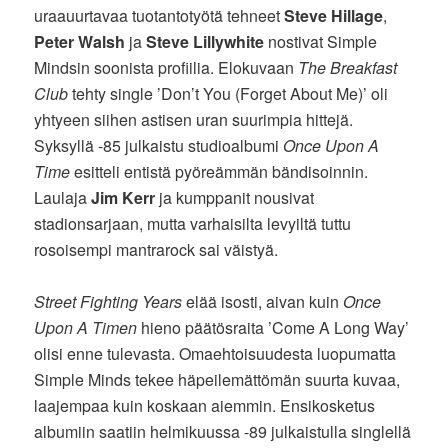
uraauurtavaa tuotantotyötä tehneet
Steve Hillage
,
Peter Walsh
ja
Steve Lillywhite
nostivat Simple
Mindsin soonista profiilia. Elokuvaan
The Breakfast
Club
tehty single ’Don’t You (Forget About Me)’ oli
yhtyeen siihen astisen uran suurimpia hittejä.
Syksyllä -85 julkaistu studioalbumi
Once Upon A
Time
esitteli entistä pyöreämmän bändisoinnin.
Laulaja
Jim Kerr
ja kumppanit nousivat
stadionsarjaan, mutta varhaisilta levyiltä tuttu
rosoisempi mantrarock sai väistyä.
Street Fighting Years
elää isosti, aivan kuin
Once
Upon A Timen
hieno päätösraita ’Come A Long Way’
olisi enne tulevasta. Omaehtoisuudesta luopumatta
Simple Minds tekee häpeilemättömän suurta kuvaa,
laajempaa kuin koskaan aiemmin. Ensikosketus
albumiin saatiin helmikuussa -89 julkaistulla singlellä