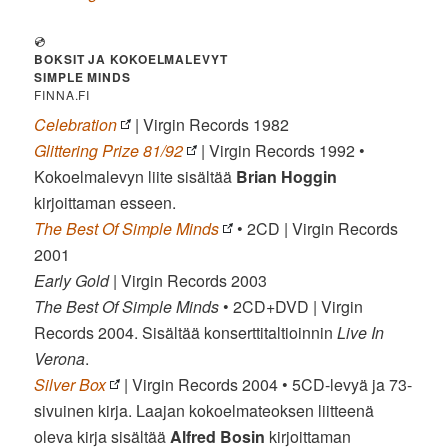
💿
BOKSIT JA KOKOELMALEVYT
SIMPLE MINDS
FINNA.FI
Celebration
| Virgin Records 1982
Glittering Prize 81/92
| Virgin Records 1992 •
Kokoelmalevyn liite sisältää
Brian Hoggin
kirjoittaman esseen.
The Best Of Simple Minds
• 2CD | Virgin Records
2001
Early Gold
| Virgin Records 2003
The Best Of Simple Minds
• 2CD+DVD | Virgin
Records 2004. Sisältää konserttitaltioinnin
Live In
Verona
.
Silver Box
| Virgin Records 2004 • 5CD-levyä ja 73-
sivuinen kirja. Laajan kokoelmateoksen liitteenä
oleva kirja sisältää
Alfred Bosin
kirjoittaman