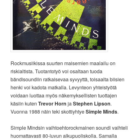
Rockmusiikissa suurten maisemien maalailu on
riskialtista. Tuotantotyö voi osaltaan tuoda
bändisoundiin ratkaisevaa syvyyttä, toisaalta biisien
henki voi kadota matkalla. Levynteon yhteistyötä
voidaan luottaa myös näkemyksellisten tuottajen
käsiin kuten
Trevor Horn
ja
Stephen Lipson
.
Vuonna 1988 näin teki skottiyhtye
Simple Minds
.
Simple Mindsin vaihtoehtorockmainen soundi vaihteli
huomattavasti 80-luvun alkupuoliskolla. Samalla