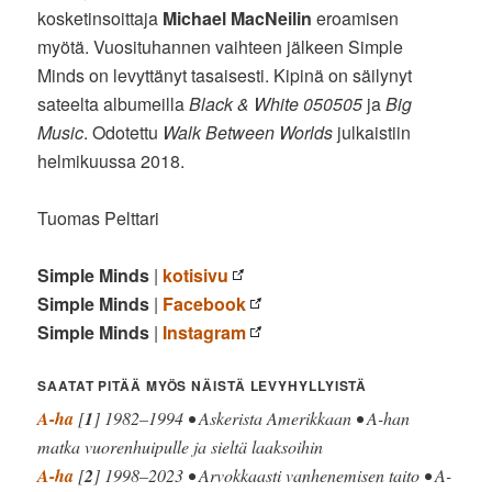
kosketinsoittaja
Michael MacNeilin
eroamisen
myötä. Vuosituhannen vaihteen jälkeen Simple
Minds on levyttänyt tasaisesti. Kipinä on säilynyt
sateelta albumeilla
Black & White 050505
ja
Big
Music
. Odotettu
Walk Between Worlds
julkaistiin
helmikuussa 2018.
Tuomas Pelttari
Simple Minds
|
kotisivu
Simple Minds
|
Facebook
Simple Minds
|
Instagram
SAATAT PITÄÄ MYÖS NÄISTÄ LEVYHYLLYISTÄ
A-ha
[
1
] 1982–1994 • Askerista Amerikkaan • A-han
matka vuorenhuipulle ja sieltä laaksoihin
A-ha
[
2
] 1998–2023 • Arvokkaasti vanhenemisen taito • A-