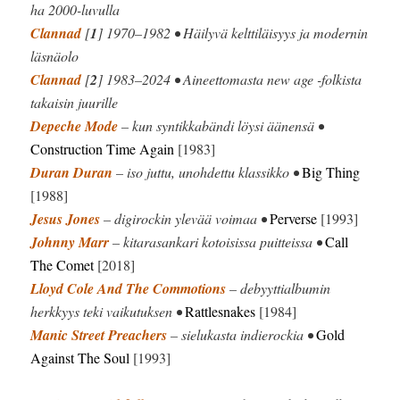
ha 2000-luvulla
Clannad
[
1
] 1970–1982 • Häilyvä kelttiläisyys ja modernin
läsnäolo
Clannad
[
2
] 1983–2024 • Aineettomasta new age -folkista
takaisin juurille
Depeche Mode
– kun syntikkabändi löysi äänensä •
Construction Time Again
[1983]
Duran Duran
– iso juttu, unohdettu klassikko •
Big Thing
[1988]
Jesus Jones
– digirockin ylevää voimaa •
Perverse
[1993]
Johnny Marr
– kitarasankari kotoisissa puitteissa •
Call
The Comet
[2018]
Lloyd Cole And The Commotions
– debyyttialbumin
herkkyys teki vaikutuksen •
Rattlesnakes
[1984]
Manic Street Preachers
– sielukasta indierockia •
Gold
Against The Soul
[1993]