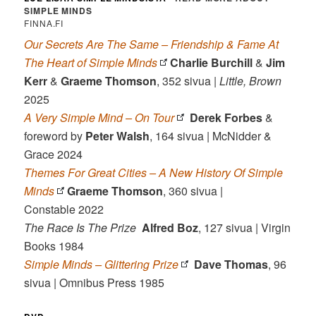
SIMPLE MINDS
FINNA.FI
Our Secrets Are The Same – Friendship & Fame At
The Heart of Simple Minds
Charlie Burchill
&
Jim
Kerr
&
Graeme Thomson
, 352 sivua |
Little, Brown
2025
A Very Simple Mind – On Tour
Derek Forbes
&
foreword by
Peter Walsh
, 164 sivua | McNidder &
Grace 2024
Themes For Great Cities – A New History Of Simple
Minds
Graeme Thomson
, 360 sivua |
Constable 2022
The Race Is The Prize
Alfred Boz
, 127 sivua | Virgin
Books 1984
Simple Minds – Glittering Prize
Dave Thomas
, 96
sivua | Omnibus Press 1985