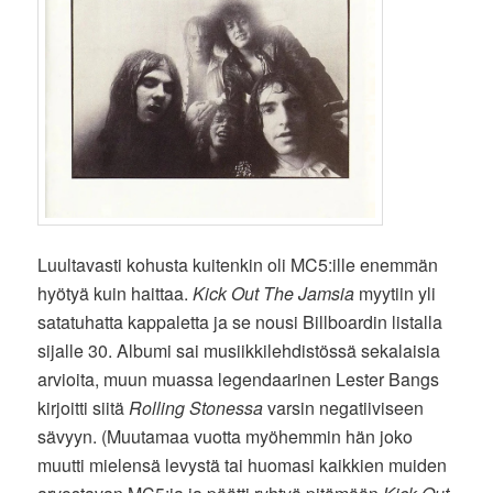
Luultavasti kohusta kuitenkin oli MC5:ille enemmän
hyötyä kuin haittaa.
Kick Out The Jamsia
myytiin yli
satatuhatta kappaletta ja se nousi Billboardin listalla
sijalle 30. Albumi sai musiikkilehdistössä sekalaisia
arvioita, muun muassa legendaarinen Lester Bangs
kirjoitti siitä
Rolling Stonessa
varsin negatiiviseen
sävyyn. (Muutamaa vuotta myöhemmin hän joko
muutti mielensä levystä tai huomasi kaikkien muiden