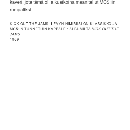
kaveri, jota tämä oli alkuaikoina maanitellut MC5:iin
rumpaliksi.
KICK OUT THE JAMS -LEVYN NIMIBIISI ON KLASSIKKO JA
MC5:IN TUNNETUIN KAPPALE • ALBUMILTA
KICK OUT THE
JAMS
1969