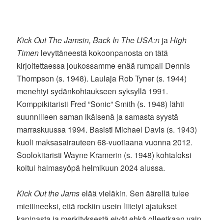
Kick Out The Jamsin, Back In The USA:n
ja
High
Timen
levyttäneestä kokoonpanosta on tätä
kirjoitettaessa joukossamme enää rumpali Dennis
Thompson (s. 1948). Laulaja Rob Tyner (s. 1944)
menehtyi sydänkohtaukseen syksyllä 1991.
Komppikitaristi Fred ”Sonic” Smith (s. 1948) lähti
suunnilleen saman ikäisenä ja samasta syystä
marraskuussa 1994. Basisti Michael Davis (s. 1943)
kuoli maksasairauteen 68-vuotiaana vuonna 2012.
Soolokitaristi Wayne Kramerin (s. 1948) kohtaloksi
koitui haimasyöpä helmikuun 2024 alussa.
Kick Out the Jams
elää vieläkin. Sen äärellä tulee
miettineeksi, että rockiin usein liitetyt ajatukset
kapinasta ja merkityksestä eivät ehkä olleetkaan vain