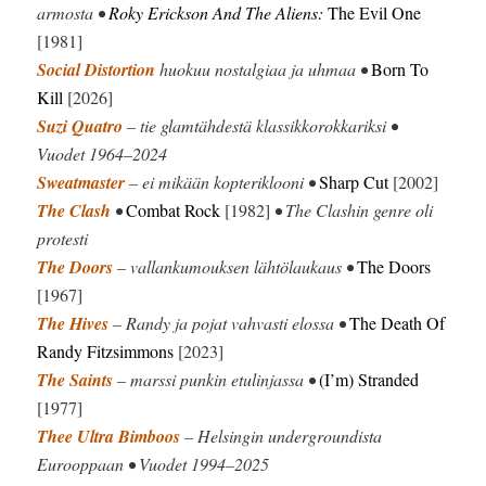
armosta •
Roky Erickson And The Aliens:
The Evil One
[1981]
Social Distortion
huokuu nostalgiaa ja uhmaa •
Born To
Kill
[2026]
Suzi Quatro
– tie glamtähdestä klassikkorokkariksi •
Vuodet 1964–2024
Sweatmaster
– ei mikään kopteriklooni •
Sharp Cut
[2002]
The Clash
•
Combat Rock
[1982]
• The Clashin genre oli
protesti
The Doors
– vallankumouksen lähtölaukaus •
The Doors
[1967]
The Hives
– Randy ja pojat vahvasti elossa •
The Death Of
Randy Fitzsimmons
[2023]
The Saints
– marssi punkin etulinjassa •
(I’m) Stranded
[1977]
Thee Ultra Bimboos
– Helsingin undergroundista
Eurooppaan • Vuodet 1994–2025