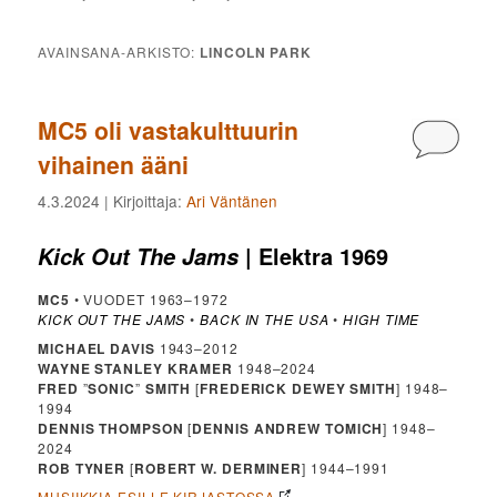
AVAINSANA-ARKISTO:
LINCOLN PARK
MC5 oli vastakulttuurin
Kommen
vihainen ääni
4.3.2024
| Kirjoittaja:
Ari Väntänen
| Elektra 1969
Kick Out The Jams
MC5
• VUODET 1963–1972
KICK OUT THE JAMS
•
BACK IN THE USA
•
HIGH TIME
MICHAEL DAVIS
1943–2012
WAYNE STANLEY KRAMER
1948–2024
FRED
”
SONIC
”
SMITH
[
FREDERICK DEWEY SMITH
] 1948–
1994
DENNIS THOMPSON
[
DENNIS ANDREW TOMICH
] 1948–
2024
ROB TYNER
[
ROBERT W. DERMINER
] 1944–1991
MUSIIKKIA ESILLE KIRJASTOSSA