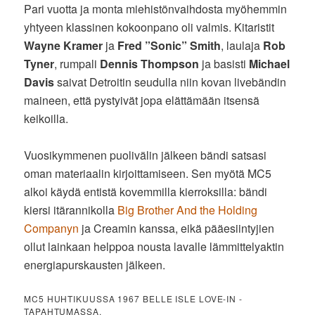
Pari vuotta ja monta miehistönvaihdosta myöhemmin
yhtyeen klassinen kokoonpano oli valmis. Kitaristit
Wayne Kramer
ja
Fred ”Sonic” Smith
, laulaja
Rob
Tyner
, rumpali
Dennis Thompson
ja basisti
Michael
Davis
saivat Detroitin seudulla niin kovan livebändin
maineen, että pystyivät jopa elättämään itsensä
keikoilla.
Vuosikymmenen puolivälin jälkeen bändi satsasi
oman materiaalin kirjoittamiseen. Sen myötä MC5
alkoi käydä entistä kovemmilla kierroksilla: bändi
kiersi itärannikolla
Big Brother And the Holding
Companyn
ja Creamin kanssa, eikä pääesiintyjien
ollut lainkaan helppoa nousta lavalle lämmittelyaktin
energiapurskausten jälkeen.
MC5 HUHTIKUUSSA 1967 BELLE ISLE LOVE-IN -
TAPAHTUMASSA.