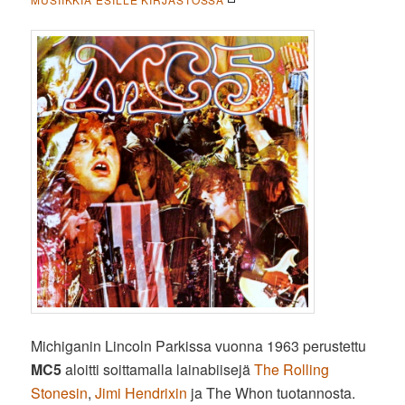
Michiganin Lincoln Parkissa vuonna 1963 perustettu
MC5
aloitti soittamalla lainabiisejä
The Rolling
Stonesin
,
Jimi Hendrixin
ja The Whon tuotannosta.