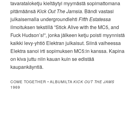
tavarataloketju kieltäytyi myymästä sopimattomana
pitämäänsä
Kick Out The Jamsia
. Bändi vastasi
julkaisemalla undergroundlehti
Fifth Estatessa
ilmoituksen tekstillä ”Stick Alive with the MC5, and
Fuck Hudson’s!”, jonka jälkeen ketju poisti myynnistä
kaikki levy-yhtiö Elektran julkaisut. Siinä vaiheessa
Elektra sanoi irti sopimuksen MC5:in kanssa. Kapina
on kiva juttu niin kauan kuin se edistää
kaupankäyntiä.
COME TOGETHER • ALBUMILTA
KICK OUT THE JAMS
1969