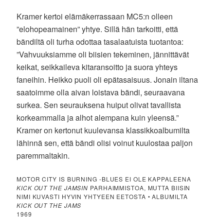
Kramer kertoi elämäkerrassaan MC5:n olleen
”elohopeamainen” yhtye. Sillä hän tarkoitti, että
bändiltä oli turha odottaa tasalaatuista tuotantoa:
”Vahvuuksiamme oli biisien tekeminen, jännittävät
keikat, seikkaileva kitaransoitto ja suora yhteys
faneihin. Heikko puoli oli epätasaisuus. Jonain iltana
saatoimme olla aivan loistava bändi, seuraavana
surkea. Sen seurauksena huiput olivat tavallista
korkeammalla ja alhot alempana kuin yleensä.”
Kramer on kertonut kuulevansa klassikkoalbumilta
lähinnä sen, että bändi olisi voinut kuulostaa paljon
paremmaltakin.
MOTOR CITY IS BURNING -BLUES EI OLE KAPPALEENA
KICK OUT THE JAMSIN
PARHAIMMISTOA, MUTTA BIISIN
NIMI KUVASTI HYVIN YHTYEEN EETOSTA • ALBUMILTA
KICK OUT THE JAMS
1969