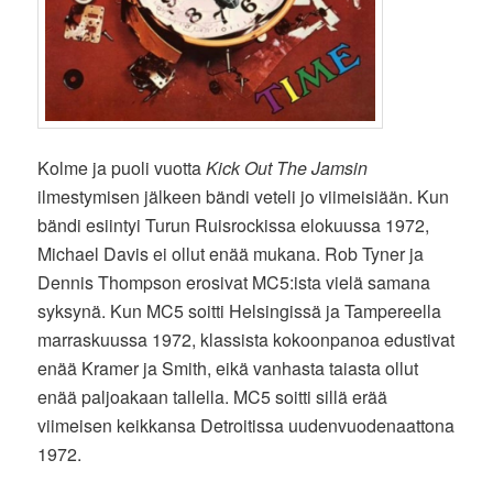
Kolme ja puoli vuotta
Kick Out The Jamsin
ilmestymisen jälkeen bändi veteli jo viimeisiään. Kun
bändi esiintyi Turun Ruisrockissa elokuussa 1972,
Michael Davis ei ollut enää mukana. Rob Tyner ja
Dennis Thompson erosivat MC5:ista vielä samana
syksynä. Kun MC5 soitti Helsingissä ja Tampereella
marraskuussa 1972, klassista kokoonpanoa edustivat
enää Kramer ja Smith, eikä vanhasta taiasta ollut
enää paljoakaan tallella. MC5 soitti sillä erää
viimeisen keikkansa Detroitissa uudenvuodenaattona
1972.