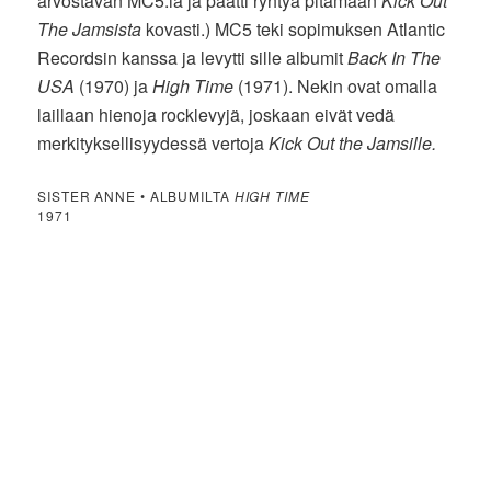
arvostavan MC5:ia ja päätti ryhtyä pitämään
Kick Out
The Jamsista
kovasti.) MC5 teki sopimuksen Atlantic
Recordsin kanssa ja levytti sille albumit
Back In The
USA
(1970) ja
High Time
(1971). Nekin ovat omalla
laillaan hienoja rocklevyjä, joskaan eivät vedä
merkityksellisyydessä vertoja
Kick Out the Jamsille.
SISTER ANNE • ALBUMILTA
HIGH TIME
1971