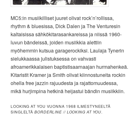
MC5:in musiikilliset juuret olivat rock’n’rollissa,
rhythm & bluesissa, Dick Dalen ja The Venturesin
kaltaisissa sähkökitarasankareissa ja niissä 1960-
luvun bändeissä, joiden musiikkia alettiin
myöhemmin kutsua garagerockiksi. Laulaja Tynerin
sielukkaassa julistuksessa on vahvasti
afroamerikkalaisen baptistisaarnaajan hurmahenkeä.
Kitaristit Kramer ja Smith olivat kiinnostuneita rockin
ohella free jazzin rajuudesta ja rajattomuudessa,
mikä hurjimpina hetkinä heijastui bändin musiikkiin.
LOOKING AT YOU VUONNA 1968 ILMESTYNEELTÄ
SINGLELTÄ
BORDERLINE // LOOKING AT YOU
.