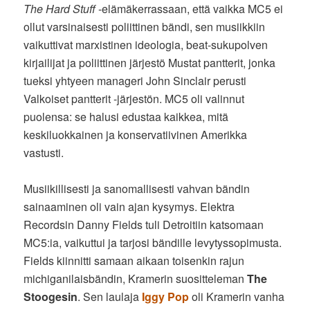
The Hard Stuff
-elämäkerrassaan, että vaikka MC5 ei
ollut varsinaisesti poliittinen bändi, sen musiikkiin
vaikuttivat marxistinen ideologia, beat-sukupolven
kirjailijat ja poliittinen järjestö Mustat pantterit, jonka
tueksi yhtyeen manageri John Sinclair perusti
Valkoiset pantterit -järjestön. MC5 oli valinnut
puolensa: se halusi edustaa kaikkea, mitä
keskiluokkainen ja konservatiivinen Amerikka
vastusti.
Musiikillisesti ja sanomallisesti vahvan bändin
sainaaminen oli vain ajan kysymys. Elektra
Recordsin Danny Fields tuli Detroitiin katsomaan
MC5:ia, vaikuttui ja tarjosi bändille levytyssopimusta.
Fields kiinnitti samaan aikaan toisenkin rajun
michiganilaisbändin, Kramerin suositteleman
The
Stoogesin
. Sen laulaja
Iggy Pop
oli Kramerin vanha