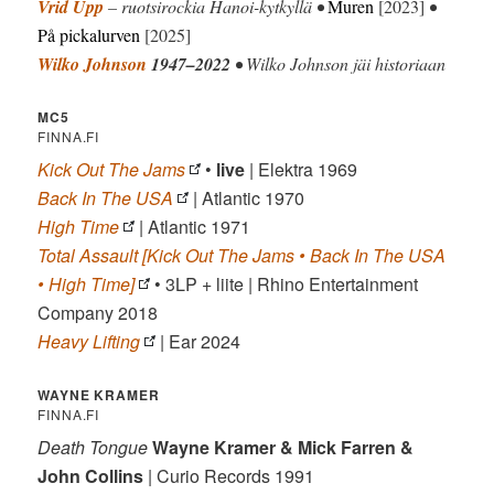
Vrid Upp
– ruotsirockia Hanoi-kytkyllä •
Muren
[2023]
•
På pickalurven
[2025]
Wilko Johnson
1947–2022
• Wilko Johnson jäi historiaan
MC5
FINNA.FI
Kick Out The Jams
•
live
| Elektra 1969
Back In The USA
| Atlantic 1970
High Time
| Atlantic 1971
Total Assault [Kick Out The Jams • Back In The USA
• High Time]
• 3LP + liite | Rhino Entertainment
Company 2018
Heavy Lifting
| Ear 2024
WAYNE KRAMER
FINNA.FI
Death Tongue
Wayne Kramer & Mick Farren &
John Collins
| Curio Records 1991