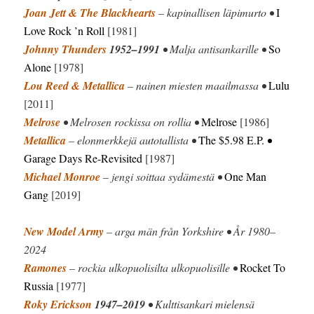
Joan Jett & The Blackhearts
– kapinallisen läpimurto •
I
Love Rock ’n Roll
[1981]
Johnny Thunders
1952–1991
• Malja antisankarille •
So
Alone
[1978]
Lou Reed & Metallica
– nainen miesten maailmassa •
Lulu
[2011]
Melrose
• Melrosen rockissa on rollia •
Melrose
[1986]
Metallica
– elonmerkkejä autotallista •
The $5.98 E.P.
•
Garage Days Re-Revisited
[1987]
Michael Monroe
– jengi soittaa sydämestä •
One Man
Gang
[2019]
New Model Army
– arga män från Yorkshire • År 1980–
2024
Ramones
– rockia ulkopuolisilta ulkopuolisille •
Rocket To
Russia
[1977]
Roky Erickson
1947–2019
• Kulttisankari mielensä