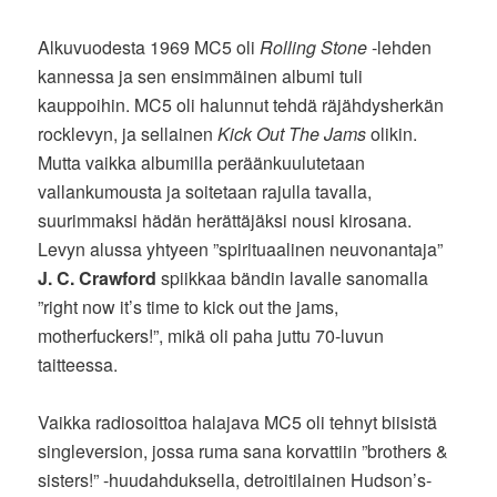
Alkuvuodesta 1969 MC5 oli
Rolling Stone
-lehden
kannessa ja sen ensimmäinen albumi tuli
kauppoihin. MC5 oli halunnut tehdä räjähdysherkän
rocklevyn, ja sellainen
Kick Out The Jams
olikin.
Mutta vaikka albumilla peräänkuulutetaan
vallankumousta ja soitetaan rajulla tavalla,
suurimmaksi hädän herättäjäksi nousi kirosana.
Levyn alussa yhtyeen ”spirituaalinen neuvonantaja”
J. C. Crawford
spiikkaa bändin lavalle sanomalla
”right now it’s time to kick out the jams,
motherfuckers!”, mikä oli paha juttu 70-luvun
taitteessa.
Vaikka radiosoittoa halajava MC5 oli tehnyt biisistä
singleversion, jossa ruma sana korvattiin ”brothers &
sisters!” -huudahduksella, detroitilainen Hudson’s-