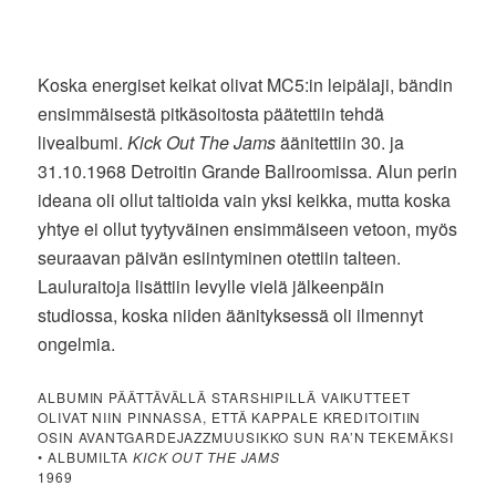
Koska energiset keikat olivat MC5:in leipälaji, bändin
ensimmäisestä pitkäsoitosta päätettiin tehdä
livealbumi.
Kick Out The Jams
äänitettiin 30. ja
31.10.1968 Detroitin Grande Ballroomissa. Alun perin
ideana oli ollut taltioida vain yksi keikka, mutta koska
yhtye ei ollut tyytyväinen ensimmäiseen vetoon, myös
seuraavan päivän esiintyminen otettiin talteen.
Lauluraitoja lisättiin levylle vielä jälkeenpäin
studiossa, koska niiden äänityksessä oli ilmennyt
ongelmia.
ALBUMIN PÄÄTTÄVÄLLÄ STARSHIPILLÄ VAIKUTTEET
OLIVAT NIIN PINNASSA, ETTÄ KAPPALE KREDITOITIIN
OSIN AVANTGARDEJAZZMUUSIKKO SUN RA’N TEKEMÄKSI
• ALBUMILTA
KICK OUT THE JAMS
1969