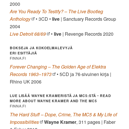
2000
Are You Ready To Testify? – The Live Bootleg
Anthology
• 3CD •
live
| Sanctuary Records Group
2004
Live Detroit 68/69
•
live
| Revenge Records 2020
BOKSEJA JA KOKOELMALEVYJÄ
ERI ESITTÄJIÄ
FINNA.FI
Forever Changing – The Golden Age of Elektra
Records 1963–1973
• 5CD ja 76-sivuinen kirja |
Rhino UK 2006
LUE LISÄÄ WAYNE KRAMERISTÄ JA MC5:STÄ
•
READ
MORE ABOUT WAYNE KRAMER AND THE MC5
FINNA.FI
The Hard Stuff – Dope, Crime, The MC5 & My Life of
Impossibilities
Wayne Kramer
, 311 pages | Faber