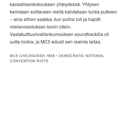
kansallisenkokouksen yhteydessä. Yhtyeen
kerrotaan soittaneen siellä kahdeksan tuntia putkeen
– aina siihen saakka, kun poliisi tuli ja hajotti
mielenosoituksen kovin ottein.
Vastakulttuurivallankumouksen soundtrackilla oli
uutta rockia, ja MC5 edusti sen raainta laitaa.
MC5 CHICAGOSSA 1968 • DEMOCRATIC NATIONAL
CONVENTION RIOTS.