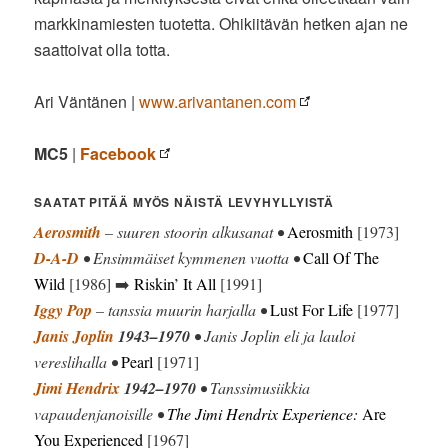
markkinamiesten tuotetta. Ohikiitävän hetken ajan ne
saattoivat olla totta.
Ari Väntänen |
www.arivantanen.com
MC5
|
Facebook
SAATAT PITÄÄ MYÖS NÄISTÄ LEVYHYLLYISTÄ
Aerosmith
– suuren stoorin alkusanat •
Aerosmith
[1973]
D-A-D
• Ensimmäiset kymmenen vuotta •
Call Of The
Wild
[1986] ➡️
Riskin’ It All
[1991]
Iggy Pop
– tanssia muurin harjalla •
Lust For Life
[1977]
Janis Joplin
1943–1970
• Janis Joplin eli ja lauloi
vereslihalla •
Pearl
[1971]
Jimi Hendrix
1942–1970
• Tanssimusiikkia
vapaudenjanoisille •
The Jimi Hendrix Experience:
Are
You Experienced
[1967]