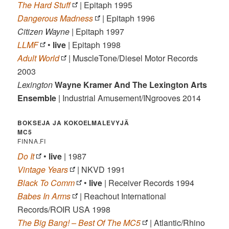
The Hard Stuff
| Epitaph 1995
Dangerous Madness
| Epitaph 1996
Citizen Wayne
| Epitaph 1997
LLMF
•
live
| Epitaph 1998
Adult World
| MuscleTone/Diesel Motor Records
2003
Lexington
Wayne Kramer And The Lexington Arts
Ensemble
| Industrial Amusement/INgrooves 2014
BOKSEJA JA KOKOELMALEVYJÄ
MC5
FINNA.FI
Do It
•
live
| 1987
Vintage Years
| NKVD 1991
Black To Comm
•
live
| Receiver Records 1994
Babes In Arms
| Reachout International
Records/ROIR USA 1998
The Big Bang! – Best Of The MC5
| Atlantic/Rhino