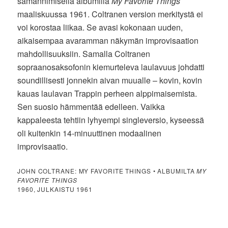
samannimisellä albumilla
My Favorite Things
maaliskuussa 1961. Coltranen version merkitystä ei
voi korostaa liikaa. Se avasi kokonaan uuden,
aikaisempaa avaramman näkymän improvisaation
mahdollisuuksiin. Samalla Coltranen
sopraanosaksofonin kiemurteleva laulavuus johdatti
soundillisesti jonnekin aivan muualle – kovin, kovin
kauas laulavan Trappin perheen alppimaisemista.
Sen suosio hämmentää edelleen. Vaikka
kappaleesta tehtiin lyhyempi singleversio, kyseessä
oli kuitenkin 14-minuuttinen modaalinen
improvisaatio.
JOHN COLTRANE: MY FAVORITE THINGS • ALBUMILTA
MY
FAVORITE THINGS
1960, JULKAISTU 1961