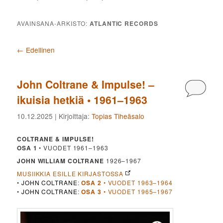
AVAINSANA-ARKISTO:
ATLANTIC RECORDS
Artikkelien selaus
←
Edellinen
John Coltrane & Impulse! –
Kommen
ikuisia hetkiä • 1961–1963
10.12.2025
| Kirjoittaja:
Topias Tiheäsalo
COLTRANE & IMPULSE!
OSA 1
• VUODET 1961–1963
JOHN
WILLIAM
COLTRANE
1926–1967
MUSIIKKIA ESILLE KIRJASTOSSA
•
JOHN COLTRANE
:
OSA 2
• VUODET 1963–1964
•
JOHN COLTRANE
:
OSA 3
• VUODET 1965–1967