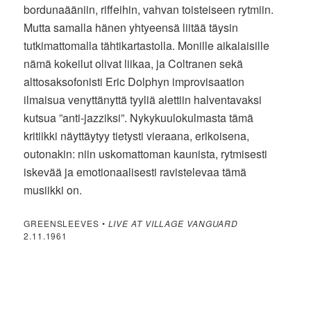
bordunaääniin, riffeihin, vahvan toisteiseen rytmiin.
Mutta samalla hänen yhtyeensä liitää täysin
tutkimattomalla tähtikartastolla. Monille aikalaisille
nämä kokeilut olivat liikaa, ja Coltranen sekä
alttosaksofonisti Eric Dolphyn improvisaation
ilmaisua venyttänyttä tyyliä alettiin halventavaksi
kutsua ”anti-jazziksi”. Nykykuulokulmasta tämä
kritiikki näyttäytyy tietysti vieraana, erikoisena,
outonakin: niin uskomattoman kaunista, rytmisesti
iskevää ja emotionaalisesti ravistelevaa tämä
musiikki on.
GREENSLEEVES •
LIVE AT VILLAGE VANGUARD
2.11.1961