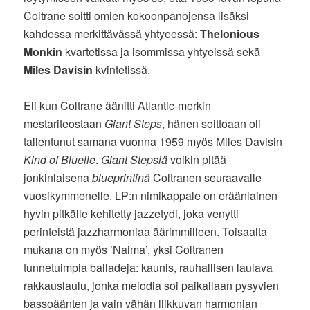
Coltrane soitti omien kokoonpanojensa lisäksi
kahdessa merkittävässä yhtyeessä:
Thelonious
Monkin
kvartetissa ja isommissa yhtyeissä sekä
Miles Davisin
kvintetissä.
Eli kun Coltrane äänitti Atlantic-merkin
mestariteostaan
Giant Steps
, hänen soittoaan oli
tallentunut samana vuonna 1959 myös Miles Davisin
Kind of Bluelle
.
Giant Stepsiä
voikin pitää
jonkinlaisena
blueprintinä
Coltranen seuraavalle
vuosikymmenelle. LP:n nimikappale on eräänlainen
hyvin pitkälle kehitetty jazzetydi, joka venytti
perinteistä jazzharmoniaa äärimmilleen. Toisaalta
mukana on myös ’Naima’, yksi Coltranen
tunnetuimpia balladeja: kaunis, rauhallisen laulava
rakkauslaulu, jonka melodia soi paikallaan pysyvien
bassoäänten ja vain vähän liikkuvan harmonian