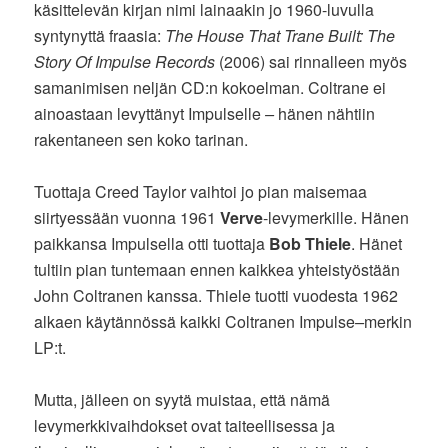
käsittelevän kirjan nimi lainaakin jo 1960-luvulla
syntynyttä fraasia:
The House That Trane Built: The
Story Of Impulse Records
(2006) sai rinnalleen myös
samanimisen neljän CD:n kokoelman. Coltrane ei
ainoastaan levyttänyt Impulselle
–
hänen nähtiin
rakentaneen sen koko tarinan.
Tuottaja Creed Taylor vaihtoi jo pian maisemaa
siirtyessään vuonna 1961
Verve
-levymerkille. Hänen
paikkansa Impulsella otti tuottaja
Bob Thiele
. Hänet
tultiin pian tuntemaan ennen kaikkea yhteistyöstään
John Coltranen kanssa. Thiele tuotti vuodesta 1962
alkaen käytännössä kaikki Coltranen Impulse
–
merkin
LP:t.
Mutta, jälleen on syytä muistaa, että nämä
levymerkkivaihdokset ovat taiteellisessa ja