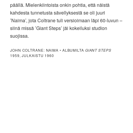
päällä. Mielenkiintoista onkin pohtia, että näistä
kahdesta tunnetusta sävellyksestä se oli juuri
’Naima’, jota Coltrane tuli versioimaan läpi 60-luvun –
siinä missä ’Giant Steps’ jäi kokeiluksi studion
suojissa.
JOHN COLTRANE: NAIMA • ALBUMILTA
GIANT STEPS
1959, JULKAISTU 1960