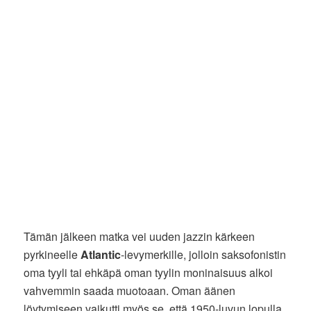
Tämän jälkeen matka vei uuden jazzin kärkeen
pyrkineelle
Atlantic
-levymerkille, jolloin saksofonistin
oma tyyli tai ehkäpä oman tyylin moninaisuus alkoi
vahvemmin saada muotoaan. Oman äänen
löytymiseen vaikutti myös se, että 1950-luvun lopulla