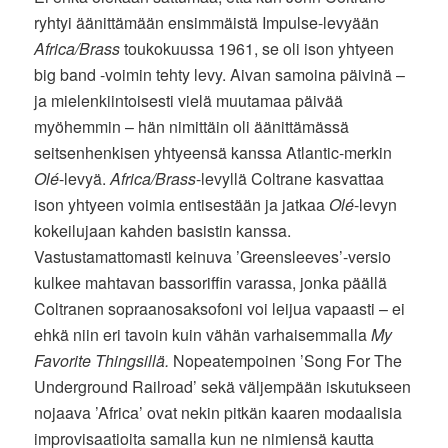
ryhtyi äänittämään ensimmäistä Impulse-levyään
Africa/Brass
toukokuussa 1961, se oli ison yhtyeen
big band -voimin tehty levy. Aivan samoina päivinä –
ja mielenkiintoisesti vielä muutamaa päivää
myöhemmin – hän nimittäin oli äänittämässä
seitsenhenkisen yhtyeensä kanssa Atlantic-merkin
Olé
-levyä.
Africa/Brass
-levyllä Coltrane kasvattaa
ison yhtyeen voimia entisestään ja jatkaa
Olé
-levyn
kokeilujaan kahden basistin kanssa.
Vastustamattomasti keinuva ’Greensleeves’-versio
kulkee mahtavan bassoriffin varassa, jonka päällä
Coltranen sopraanosaksofoni voi leijua vapaasti – ei
ehkä niin eri tavoin kuin vähän varhaisemmalla
My
Favorite Thingsillä.
Nopeatempoinen ’Song For The
Underground Railroad’ sekä väljempään iskutukseen
nojaava ’Africa’ ovat nekin pitkän kaaren modaalisia
improvisaatioita samalla kun ne nimiensä kautta