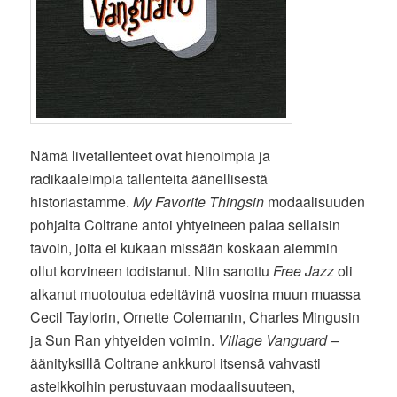
Nämä livetallenteet ovat hienoimpia ja
radikaaleimpia tallenteita äänellisestä
historiastamme.
My Favorite Thingsin
modaalisuuden
pohjalta Coltrane antoi yhtyeineen palaa sellaisin
tavoin, joita ei kukaan missään koskaan aiemmin
ollut korvineen todistanut. Niin sanottu
Free Jazz
oli
alkanut muotoutua edeltävinä vuosina muun muassa
Cecil Taylorin, Ornette Colemanin, Charles Mingusin
ja Sun Ran yhtyeiden voimin.
Village Vanguard –
äänityksillä Coltrane ankkuroi itsensä vahvasti
asteikkoihin perustuvaan modaalisuuteen,