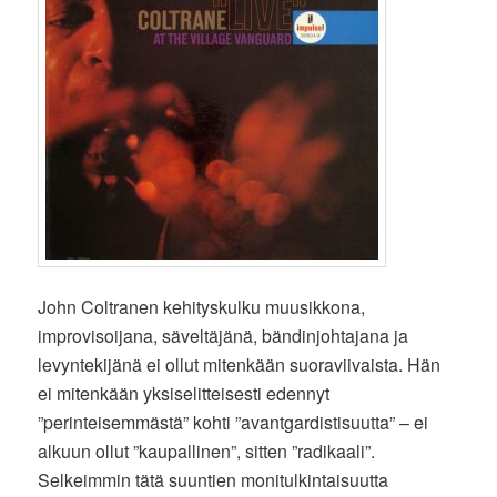
John Coltranen kehityskulku muusikkona,
improvisoijana, säveltäjänä, bändinjohtajana ja
levyntekijänä ei ollut mitenkään suoraviivaista. Hän
ei mitenkään yksiselitteisesti edennyt
”perinteisemmästä” kohti ”avantgardistisuutta” – ei
alkuun ollut ”kaupallinen”, sitten ”radikaali”.
Selkeimmin tätä suuntien monitulkintaisuutta