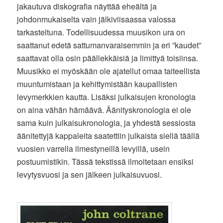
jakautuva diskografia näyttää eheältä ja
johdonmukaiselta vain jälkiviisaassa valossa
tarkasteltuna. Todellisuudessa muusikon ura on
saattanut edetä sattumanvaraisemmin ja eri ”kaudet”
saattavat olla osin päällekkäisiä ja limittyä toisiinsa.
Muusikko ei myöskään ole ajatellut omaa taiteellista
muuntumistaan ja kehittymistään kaupallisten
levymerkkien kautta. Lisäksi julkaisujen kronologia
on aina vähän hämäävä. Äänityskronologia ei ole
sama kuin julkaisukronologia, ja yhdestä sessiosta
äänitettyjä kappaleita saatettiin julkaista siellä täällä
vuosien varrella ilmestyneillä levyillä, usein
postuumistikin. Tässä tekstissä ilmoitetaan ensiksi
levytysvuosi ja sen jälkeen julkaisuvuosi.