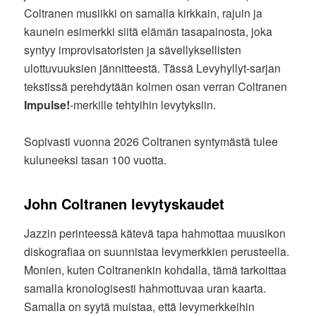
Coltranen musiikki on samalla kirkkain, rajuin ja
kaunein esimerkki siitä elämän tasapainosta, joka
syntyy improvisatoristen ja sävellyksellisten
ulottuvuuksien jännitteestä. Tässä Levyhyllyt-sarjan
tekstissä perehdytään kolmen osan verran Coltranen
Impulse!
-merkille tehtyihin levytyksiin.
Sopivasti vuonna 2026 Coltranen syntymästä tulee
kuluneeksi tasan 100 vuotta.
John Coltranen levytyskaudet
Jazzin perinteessä kätevä tapa hahmottaa muusikon
diskografiaa on suunnistaa levymerkkien perusteella.
Monien, kuten Coltranenkin kohdalla, tämä tarkoittaa
samalla kronologisesti hahmottuvaa uran kaarta.
Samalla on syytä muistaa, että levymerkkeihin