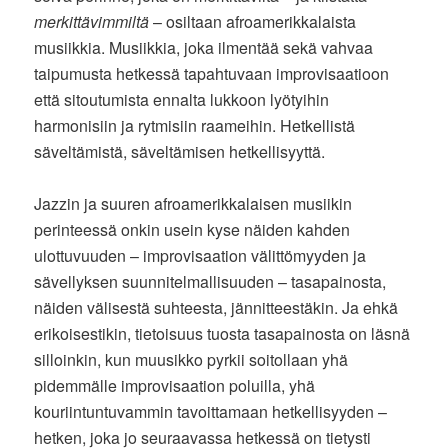
merkittävimmiltä
– osiltaan afroamerikkalaista
musiikkia. Musiikkia, joka ilmentää sekä vahvaa
taipumusta hetkessä tapahtuvaan improvisaatioon
että sitoutumista ennalta lukkoon lyötyihin
harmonisiin ja rytmisiin raameihin. Hetkellistä
säveltämistä, säveltämisen hetkellisyyttä.
Jazzin ja suuren afroamerikkalaisen musiikin
perinteessä onkin usein kyse näiden kahden
ulottuvuuden – improvisaation välittömyyden ja
sävellyksen suunnitelmallisuuden – tasapainosta,
näiden välisestä suhteesta, jännitteestäkin. Ja ehkä
erikoisestikin, tietoisuus tuosta tasapainosta on läsnä
silloinkin, kun muusikko pyrkii soitollaan yhä
pidemmälle improvisaation poluilla, yhä
kouriintuntuvammin tavoittamaan hetkellisyyden –
hetken, joka jo seuraavassa hetkessä on tietysti