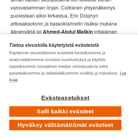
varovaisemman linjan. Coltranen yhtyenäkemys
puolestaan alkoi kirkastua. Eric Dolphyn
alttosaksofonin ja bassoklarinetin lisäksi mukana
äänenväriä loi
Ahmed-Abdul Malikin
intialainen
tampura
sekä paikoin myös kahden basson soundi.
Tietoa sivustolla käytetyistä evästeistä
Mutta, soundillisen paletin laajentamisen sijaan
Käytämme sivustollamme evästeitä kerätäksemme ja
Coltrane alkoikin supistaa. Huomionarvoista on se,
analysoidaksemme sivuston suorituskykyä ja käyttöä,
että nyt ensimmäistä kertaa mukana oli basisti
Jimmy
tarjotaksemme sosiaalisen median ominaisuuksia sekä
Garrison
. Hän pysyi Coltranen matkassa
parantaaksemme ja räätälöidäksemme sisältöä ja mainoksia.
Lue
saksofonistin elämän loppuun asti ja samalla syntyi
lisää
1900-luvun yksi keskeisimmistä yhtyeistä: John
Coltranen niin kutsuttu ”klassinen kvartetti”.
Evästeasetukset
IMPRESSIONS •
LIVE AT THE VILLAGE VANGUARD
Salli kaikki evästeet
2.11.1961
Hyväksy välttämättömät evästeet