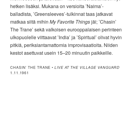
hetken lisäksi. Mukana on versioita ’Naima’-
balladista, ’Greensleeves’-tulkinnat taas jatkavat
matkaa siitä mihin
My Favorite Things
jäi; ’Chasin’
The Trane’ sekä valkoisen eurooppalaisen perinteen
ulkopuolelle viittaavat ’India’ ja ’Spiritual’ olivat hyvin
pitkiä, periksiantamattomia improvisaatioita. Niiden
kestot asettuvat usein 15–20 minuutin paikkeille.
CHASIN’ THE TRANE •
LIVE AT THE VILLAGE VANGUARD
1.11.1961