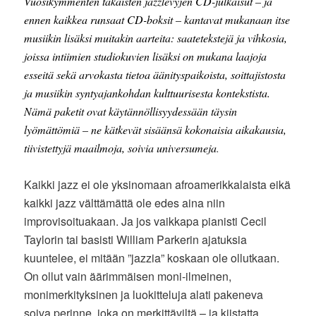
Vuosikymmenten takaisten jazzlevyjen CD-julkaisut – ja
ennen kaikkea runsaat CD-boksit – kantavat mukanaan itse
musiikin lisäksi muitakin aarteita: saatetekstejä ja vihkosia,
joissa intiimien studiokuvien lisäksi on mukana laajoja
esseitä sekä arvokasta tietoa äänityspaikoista, soittajistosta
ja musiikin syntyajankohdan kulttuurisesta kontekstista.
Nämä paketit ovat käytännöllisyydessään täysin
lyömättömiä – ne kätkevät sisäänsä kokonaisia aikakausia,
tiivistettyjä maailmoja, soivia universumeja
.
Kaikki jazz ei ole yksinomaan afroamerikkalaista eikä
kaikki jazz välttämättä ole edes aina niin
improvisoituakaan. Ja jos vaikkapa pianisti Cecil
Taylorin tai basisti William Parkerin ajatuksia
kuuntelee, ei mitään ”jazzia” koskaan ole ollutkaan.
On ollut vain äärimmäisen moni-ilmeinen,
monimerkityksinen ja luokitteluja alati pakeneva
soiva perinne, joka on merkittäviltä – ja kiistatta