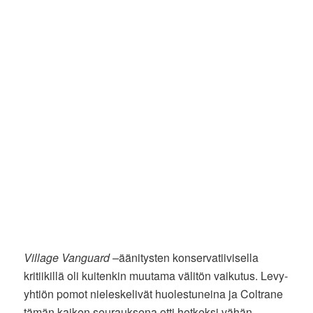
Village Vanguard –
äänitysten konservatiivisella
kritiikillä oli kuitenkin muutama välitön vaikutus. Levy-
yhtiön pomot nieleskelivät huolestuneina ja Coltrane
tämän kaiken seurauksena otti hetkeksi vähän