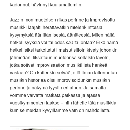
kadonnut, hävinnyt kuulumattomiin.
Jazzin monimuotoisen rikas perinne ja improvisoitu
musiikki laajalti herättävätkin mielenkiintoisia
kysymyksiä äänittämisestä, äänitteestä. Miten näitä
hetkellisyyksiä voi tai edes
saa
tallentaa? Eikö nämä
hetkellisiksi tarkoitetut ilmaisut silloin kivety johonkin
jähmeään, fiksattuun muotoonsa sellaisin tavoin,
jotka sotivat improvisaation musiikillista henkeä
vastaan? On kuitenkin selvää, että ilman tallennetun
musiikin historiaa olisi improvisoidunkin musiikin
perinne ja näkymä tyystin erilainen. Ja samalla
voimme vaivatta matkata paikassa ja ajassa
vuosikymmenten taakse – niin lähelle tätä musiikkia,
kuin se meidän kyvyillämme vain on mahdollista.