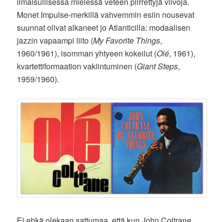
ilmaisullisessa mielessä veteen piirrettyjä viivoja.
Monet Impulse-merkillä vahvemmin esiin nousevat
suunnat olivat alkaneet jo Atlanticilla: modaalisen
jazzin vapaampi liito (
My Favorite Things
,
1960/1961), isomman yhtyeen kokeilut (
Olé
, 1961),
kvartettiformaation vakiintuminen (
Giant Steps
,
1959/1960).
Ei ehkä olekaan sattumaa, että kun John Coltrane