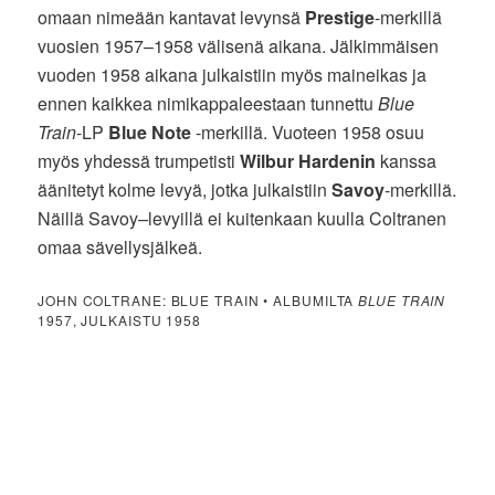
omaan nimeään kantavat levynsä
Prestige
-merkillä
vuosien 1957–1958 välisenä aikana. Jälkimmäisen
vuoden 1958 aikana julkaistiin myös maineikas ja
ennen kaikkea nimikappaleestaan tunnettu
Blue
Train
-LP
Blue Note
-merkillä. Vuoteen 1958 osuu
myös yhdessä trumpetisti
Wilbur Hardenin
kanssa
äänitetyt kolme levyä, jotka julkaistiin
Savoy
-merkillä.
Näillä Savoy
–
levyillä ei kuitenkaan kuulla Coltranen
omaa sävellysjälkeä.
JOHN COLTRANE: BLUE TRAIN • ALBUMILTA
BLUE TRAIN
1957, JULKAISTU 1958