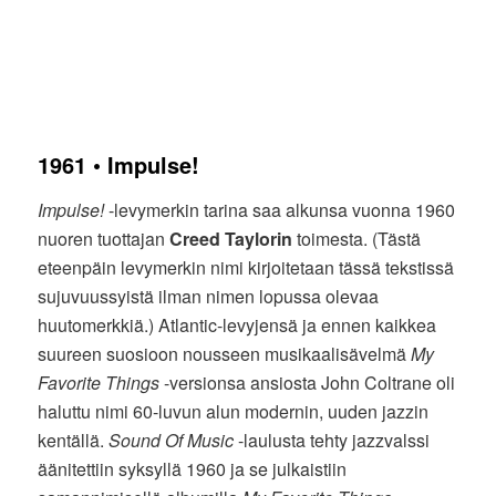
1961 • Impulse!
Impulse!
-levymerkin tarina saa alkunsa vuonna 1960
nuoren tuottajan
Creed Taylorin
toimesta. (Tästä
eteenpäin levymerkin nimi kirjoitetaan tässä tekstissä
sujuvuussyistä ilman nimen lopussa olevaa
huutomerkkiä.) Atlantic-levyjensä ja ennen kaikkea
suureen suosioon nousseen musikaalisävelmä
My
Favorite Things
-versionsa ansiosta John Coltrane oli
haluttu nimi 60-luvun alun modernin, uuden jazzin
kentällä.
Sound Of Music
-laulusta tehty jazzvalssi
äänitettiin syksyllä 1960 ja se julkaistiin