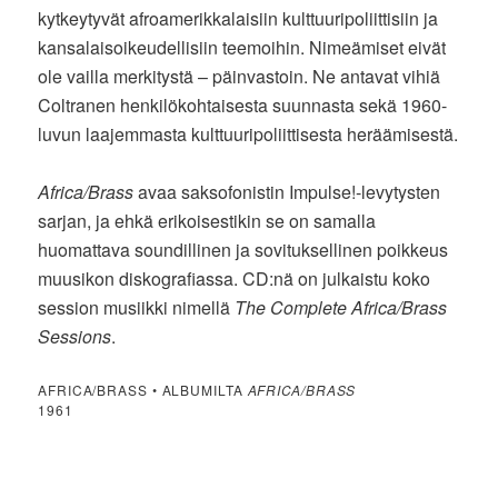
kytkeytyvät afroamerikkalaisiin kulttuuripoliittisiin ja
kansalaisoikeudellisiin teemoihin. Nimeämiset eivät
ole vailla merkitystä – päinvastoin. Ne antavat vihiä
Coltranen henkilökohtaisesta suunnasta sekä 1960-
luvun laajemmasta kulttuuripoliittisesta heräämisestä.
Africa/Brass
avaa saksofonistin Impulse!-levytysten
sarjan, ja ehkä erikoisestikin se on samalla
huomattava soundillinen ja sovituksellinen poikkeus
muusikon diskografiassa. CD:nä on julkaistu koko
session musiikki nimellä
The Complete Africa/Brass
Sessions
.
AFRICA/BRASS • ALBUMILTA
AFRICA/BRASS
1961