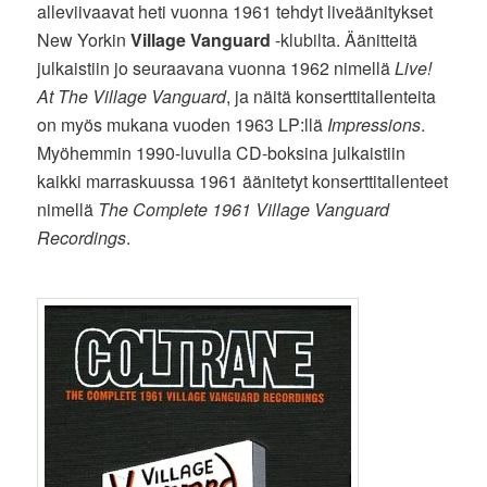
alleviivaavat heti vuonna 1961 tehdyt liveäänitykset
New Yorkin
Village Vanguard
-klubilta. Äänitteitä
julkaistiin jo seuraavana vuonna 1962 nimellä
Live!
At The Village Vanguard
, ja näitä konserttitallenteita
on myös mukana vuoden 1963 LP:llä
Impressions
.
Myöhemmin 1990-luvulla CD-boksina julkaistiin
kaikki marraskuussa 1961 äänitetyt konserttitallenteet
nimellä
The Complete 1961 Village Vanguard
Recordings
.