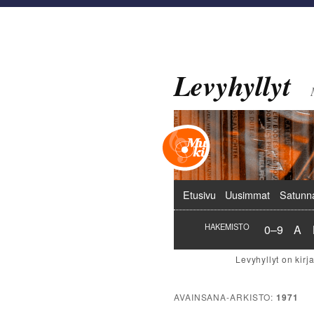
Levyhyllyt
Päävalikko
Etusivu
Uusimmat
Satunn
Hakemist
Hak
HAKEMISTO
0–9
A
AVAINSANA-ARKISTO:
1971