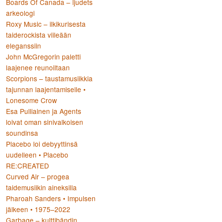
Boards Of Canada – ljudets
arkeologi
Roxy Music – ilkikurisesta
taiderockista viileään
eleganssiin
John McGregorin paletti
laajenee reunoiltaan
Scorpions – taustamusiikkia
tajunnan laajentamiselle •
Lonesome Crow
Esa Pulliainen ja Agents
loivat oman sinivalkoisen
soundinsa
Placebo loi debyyttinsä
uudelleen • Placebo
RE:CREATED
Curved Air – progea
taidemusiikin aineksilla
Pharoah Sanders • Impulsen
jälkeen • 1975–2022
Garbage – kulttibändin