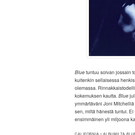
Blue
tuntuu soivan jossain t
kuitenkin sellaisessa henkis
olemassa. Rinnakkaistodelli
kokemuksen kautta.
Blue
jul
ymmärtäväni Joni Mitchelliä 
sen, miltä hänestä tuntui. E
ensimmäinen yli miljoona kap
CALIFORNIA • ALBUMILTA
BLU