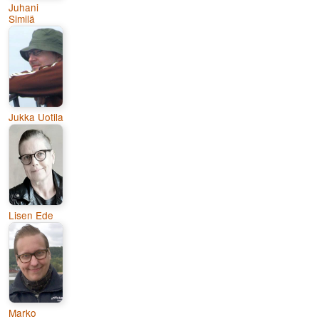
Juhani
Similä
Jukka Uotila
Lisen Ede
Marko