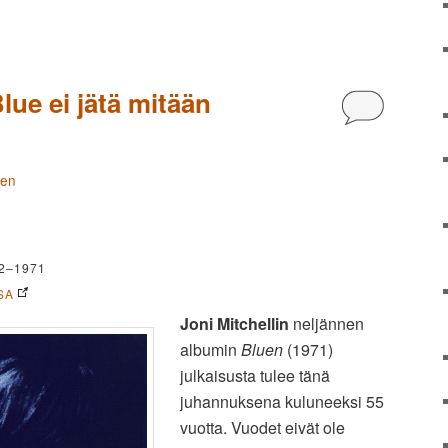
lue ei jätä mitään
Kommentoi
nen
2–1971
SA
Joni Mitchellin
neljännen
albumin
Bluen
(1971)
julkaisusta tulee tänä
juhannuksena kuluneeksi 55
vuotta. Vuodet eivät ole