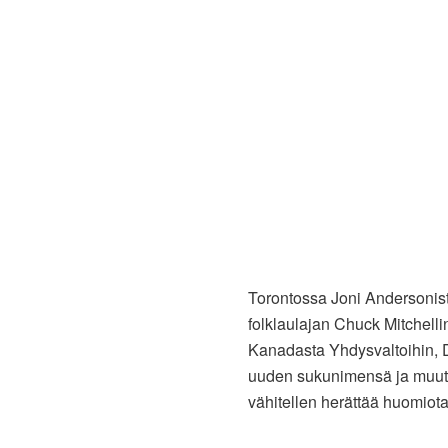
Torontossa Joni Andersonista
folklaulajan Chuck Mitchelli
Kanadasta Yhdysvaltoihin, De
uuden sukunimensä ja muutti
vähitellen herättää huomiota