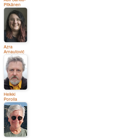
Pitkänen
Azra
Arnautović
Heikki
Poroila