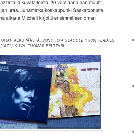
 jazzista ja kuvataiteista. 20-vuotiaana hän muutti
ajan uraa. Junamatka kotikaupunki Saskatoonista
nä aikana Mitchell kirjoitti ensimmäisen oman
Ä URAN ALKUPÄÄSTÄ.
SONG TO A SEAGULL [1968]
•
LADIES
[1971]
. KUVA: TUOMAS PELTTARI