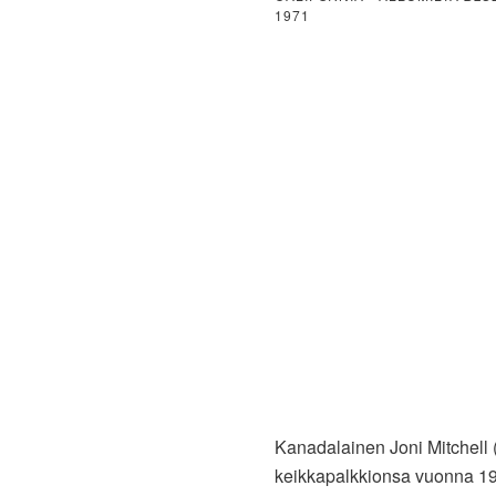
1971
Kanadalainen Joni Mitchell
keikkapalkkionsa vuonna 196