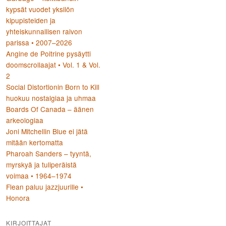
kypsät vuodet yksilön
kipupisteiden ja
yhteiskunnallisen raivon
parissa • 2007–2026
Angine de Poitrine pysäytti
doomscrollaajat • Vol. 1 & Vol.
2
Social Distortionin Born to Kill
huokuu nostalgiaa ja uhmaa
Boards Of Canada – äänen
arkeologiaa
Joni Mitchellin Blue ei jätä
mitään kertomatta
Pharoah Sanders – tyyntä,
myrskyä ja tuliperäistä
voimaa • 1964–1974
Flean paluu jazzjuurille •
Honora
KIRJOITTAJAT