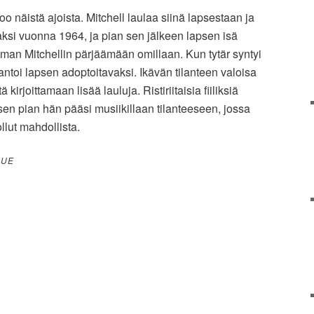
rtoo näistä ajoista. Mitchell laulaa siinä lapsestaan ja
aksi vuonna 1964, ja pian sen jälkeen lapsen isä
ttoman Mitchellin pärjäämään omillaan. Kun tytär syntyi
ntoi lapsen adoptoitavaksi. Ikävän tilanteen valoisa
ä kirjoittamaan lisää lauluja. Ristiriitaisia fiiliksiä
lisen pian hän pääsi musiikillaan tilanteeseen, jossa
llut mahdollista.
LUE