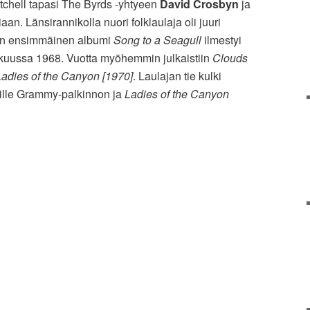
tchell tapasi The Byrds -yhtyeen
David Crosbyn
ja
an. Länsirannikolla nuori folklaulaja oli juuri
lin ensimmäinen albumi
Song to a Seagull
ilmestyi
skuussa 1968. Vuotta myöhemmin julkaistiin
Clouds
Ladies of the Canyon [1970]
. Laulajan tie kulki
lille Grammy-palkinnon ja
Ladies of the Canyon