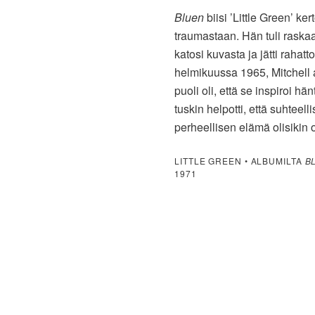
Bluen
biisi ’Little Green’ ke
traumastaan. Hän tuli raska
katosi kuvasta ja jätti raha
helmikuussa 1965, Mitchell a
puoli oli, että se inspiroi hänt
tuskin helpotti, että suhteel
perheellisen elämä olisikin o
LITTLE GREEN • ALBUMILTA
B
1971