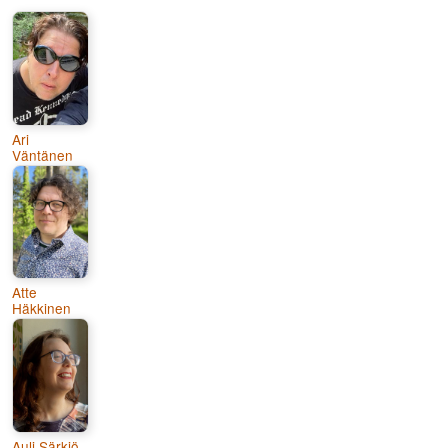
Ari
Väntänen
Atte
Häkkinen
Auli Särkiö-