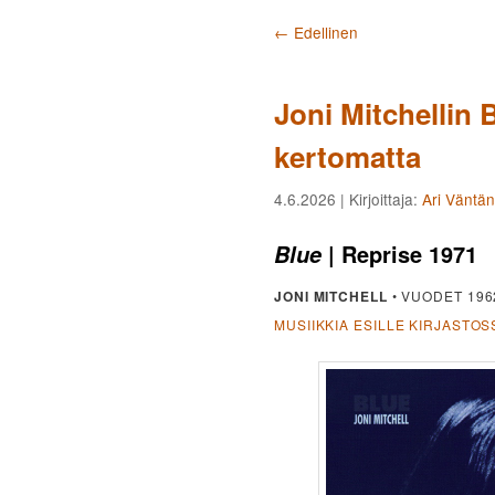
Artikkelien selaus
←
Edellinen
Joni Mitchellin B
kertomatta
4.6.2026
| Kirjoittaja:
Ari Väntä
| Reprise 1971
Blue
JONI MITCHELL
• VUODET 196
MUSIIKKIA ESILLE KIRJASTOS