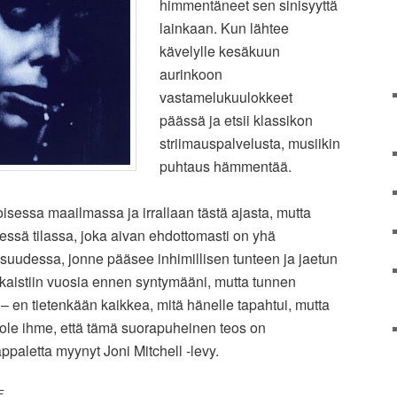
himmentäneet sen sinisyyttä
lainkaan. Kun lähtee
kävelylle kesäkuun
aurinkoon
vastamelukuulokkeet
päässä ja etsii klassikon
striimauspalvelusta, musiikin
puhtaus hämmentää.
oisessa maailmassa ja irrallaan tästä ajasta, mutta
essä tilassa, joka aivan ehdottomasti on yhä
suudessa, jonne pääsee inhimillisen tunteen ja jaetun
kaistiin vuosia ennen syntymääni, mutta tunnen
– en tietenkään kaikkea, mitä hänelle tapahtui, mutta
i ole ihme, että tämä suorapuheinen teos on
paletta myynyt Joni Mitchell -levy.
E