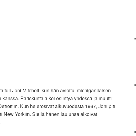
 tuli Joni Mitchell, kun hän avioitui michiganilaisen
n kanssa. Pariskunta alkoi esiintyä yhdessä ja muutti
troitiin. Kun he erosivat alkuvuodesta 1967, Joni piti
 New Yorkiin. Siellä hänen laulunsa alkoivat
.