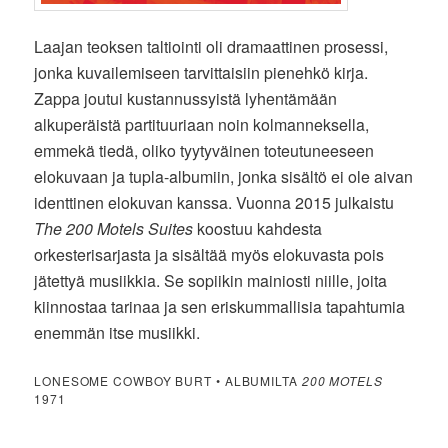
Laajan teoksen taltiointi oli dramaattinen prosessi,
jonka kuvailemiseen tarvittaisiin pienehkö kirja.
Zappa joutui kustannussyistä lyhentämään
alkuperäistä partituuriaan noin kolmanneksella,
emmekä tiedä, oliko tyytyväinen toteutuneeseen
elokuvaan ja tupla-albumiin, jonka sisältö ei ole aivan
identtinen elokuvan kanssa. Vuonna 2015 julkaistu
The 200 Motels Suites
koostuu kahdesta
orkesterisarjasta ja sisältää myös elokuvasta pois
jätettyä musiikkia. Se sopiikin mainiosti niille, joita
kiinnostaa tarinaa ja sen eriskummallisia tapahtumia
enemmän itse musiikki.
LONESOME COWBOY BURT • ALBUMILTA
200 MOTELS
1971