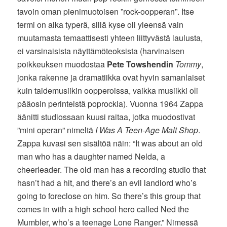
tavoin oman pienimuotoisen ”rock-oopperan”. Itse
termi on aika typerä, sillä kyse oli yleensä vain
muutamasta temaattisesti yhteen liittyvästä laulusta,
ei varsinaisista näyttämöteoksista (harvinaisen
poikkeuksen muodostaa
Pete Towshendin
Tommy
,
jonka rakenne ja dramatiikka ovat hyvin samanlaiset
kuin taidemusiikin oopperoissa, vaikka musiikki oli
pääosin perinteistä poprockia). Vuonna 1964 Zappa
äänitti studiossaan kuusi raitaa, jotka muodostivat
”mini operan” nimeltä
I Was A Teen-Age Malt Shop
.
Zappa kuvasi sen sisältöä näin: “It was about an old
man who has a daughter named Nelda, a
cheerleader. The old man has a recording studio that
hasn’t had a hit, and there’s an evil landlord who’s
going to foreclose on him. So there’s this group that
comes in with a high school hero called Ned the
Mumbler, who’s a teenage Lone Ranger.” Nimessä