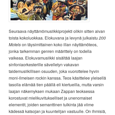
Seuraava näyttämömusiikkiprojekti olikin sitten aivan
toista kokoluokkaa. Elokuvana ja levynä julkaistu
200
Motels
on täysimittainen koko illan näyttämöteos,
jonka tarkemman genren määrittely on todella
vaikeaa. Elokuvamusiikki sisältää laajan
sinfoniaorkesterille sävelletyn vakavan
taidemusiikillisen osuuden, joka vuorottelee hyvin
moni-ilmeisen rockin kanssa. Teos käsittelee yleisellä
tasolla elämää tien päällä eli kiertueilla, mutta varsin
laajan näkemyksen mukaan Zappan teoksessa
korostuvat mielikuvitukselliset ja unenomaiset
elementit, joiden semanttinen tulkinta jää viime
kädessä katsojan ja kuuntelijan vastuulle. On ihmisiä,