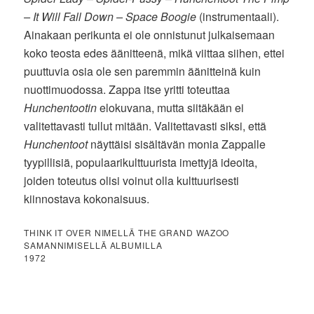
– It Will Fall Down – Space Boogie
(instrumentaali).
Ainakaan perikunta ei ole onnistunut julkaisemaan
koko teosta edes äänitteenä, mikä viittaa siihen, ettei
puuttuvia osia ole sen paremmin äänitteinä kuin
nuottimuodossa. Zappa itse yritti toteuttaa
Hunchentootin
elokuvana, mutta siitäkään ei
valitettavasti tullut mitään. Valitettavasti siksi, että
Hunchentoot
näyttäisi sisältävän monia Zappalle
tyypillisiä, populaarikulttuurista imettyjä ideoita,
joiden toteutus olisi voinut olla kulttuurisesti
kiinnostava kokonaisuus.
THINK IT OVER NIMELLÄ THE GRAND WAZOO
SAMANNIMISELLÄ ALBUMILLA
1972