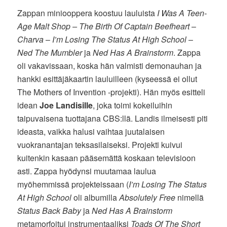
Zappan miniooppera koostuu lauluista
I Was A Teen-
Age Malt Shop – The Birth Of Captain Beefheart
–
Charva
–
I’m Losing The Status At High School
–
Ned The Mumbler
ja
Ned Has A Brainstorm
. Zappa
oli vakavissaan, koska hän valmisti demonauhan ja
hankki esittäjäkaartin lauluilleen (kyseessä ei ollut
The Mothers of Invention -projekti). Hän myös esitteli
idean
Joe Landisille
, joka toimi kokeiluihin
taipuvaisena tuottajana CBS:llä. Landis ilmeisesti piti
ideasta, vaikka halusi vaihtaa juutalaisen
vuokranantajan teksasilaiseksi. Projekti kuivui
kuitenkin kasaan pääsemättä koskaan televisioon
asti. Zappa hyödynsi muutamaa laulua
myöhemmissä projekteissaan (
I’m Losing The Status
At High School
oli albumilla
Absolutely Free
nimellä
Status Back Baby
ja
Ned Has A Brainstorm
metamorfoitui instrumentaaliksi
Toads Of The Short