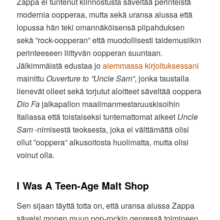
Zappa ei tuntenut kiinnostusta säveltää perinteistä
modernia oopperaa, mutta sekä uransa alussa että
lopussa hän teki omannäköisensä piipahduksen
sekä ”rock-oopperan” että muodollisesti taidemusiikin
perinteeseen liittyvän oopperan suuntaan.
Jälkimmäistä edustaa jo
aiemmassa kirjoituksessani
mainittu
Ouverture to ”Uncle Sam”
, jonka taustalla
lienevät olleet sekä torjutut aloitteet säveltää ooppera
Dio Fa
jalkapallon maailmanmestaruuskisoihin
Italiassa että toistaiseksi tuntemattomat aikeet
Uncle
Sam
-nimisestä teoksesta, joka ei välttämättä olisi
ollut ”ooppera” alkusoitosta huolimatta, mutta olisi
voinut olla.
I Was A Teen-Age Malt Shop
Sen sijaan täyttä totta on, että uransa alussa Zappa
sävelsi monen muun pop-rockin genressä toimineen