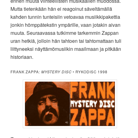
ennen muuta viihteellisten musikaalien muodossa.
Mutta tietenkään hän ei reagoinut säveltämällä
kahden tunnin tunteisiin vetoavaa musiikkipakettia
jonkin hömppätekstin ympärille, vaan jotakin aivan
muuta. Seuraavassa tutkimme tarkemmin Zappan
uran hetkiä, jolloin hän tahtoen tai tahtomattaan tuli
liittyneeksi näyttämömusiikin maailmaan ja pitkään
historiaan.
FRANK ZAPPA:
MYSTERY DISC
• RYKODISC 1998