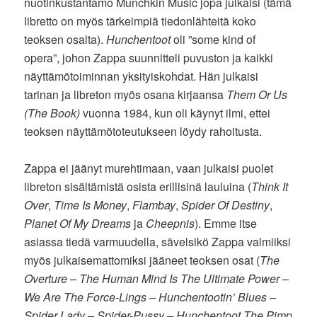
nuotinkustantamo Munchkin Music jopa julkaisi (tämä
libretto on myös tärkeimpiä tiedonlähteitä koko
teoksen osalta).
Hunchentoot
oli ”some kind of
opera”, johon Zappa suunnitteli puvuston ja kaikki
näyttämötoiminnan yksityiskohdat. Hän julkaisi
tarinan ja libreton myös osana kirjaansa
Them Or Us
(The Book)
vuonna 1984, kun oli käynyt ilmi, ettei
teoksen näyttämötoteutukseen löydy rahoitusta.
Zappa ei jäänyt murehtimaan, vaan julkaisi puolet
libreton sisältämistä osista erillisinä lauluina (
Think It
Over
,
Time Is Money
,
Flambay
,
Spider Of Destiny
,
Planet Of My Dreams
ja
Cheepnis
). Emme itse
asiassa tiedä varmuudella, sävelsikö Zappa valmiiksi
myös julkaisemattomiksi jääneet teoksen osat (
The
Overture – The Human Mind Is The Ultimate Power –
We Are The Force-Lings – Hunchentootin’ Blues –
Spider Lady – Spider-Pussy – Hunchentoot The Pimp