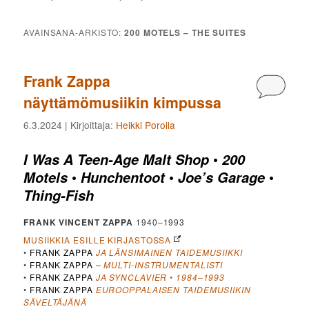
AVAINSANA-ARKISTO:
200 MOTELS – THE SUITES
Frank Zappa
Kommen
näyttämömusiikin kimpussa
6.3.2024
| Kirjoittaja:
Heikki Poroila
•
I Was A Teen-Age Malt Shop
200
•
•
•
Motels
Hunchentoot
Joe’s Garage
Thing-Fish
FRANK VINCENT ZAPPA
1940–1993
MUSIIKKIA ESILLE KIRJASTOSSA
•
FRANK ZAPPA
JA LÄNSIMAINEN TAIDEMUSIIKKI
•
FRANK ZAPPA
–
MULTI-INSTRUMENTALISTI
•
FRANK ZAPPA
JA SYNCLAVIER
•
1984–1993
•
FRANK ZAPPA
EUROOPPALAISEN TAIDEMUSIIKIN
SÄVELTÄJÄNÄ