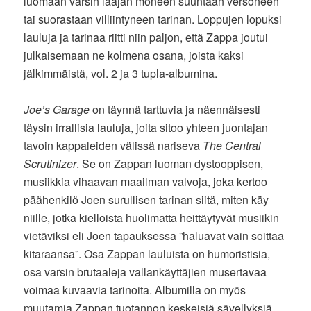
luomaan varsin laajan moneen suuntaan versoneen
tai suorastaan villiintyneen tarinan. Loppujen lopuksi
lauluja ja tarinaa riitti niin paljon, että Zappa joutui
julkaisemaan ne kolmena osana, joista kaksi
jälkimmäistä, vol. 2 ja 3 tupla-albumina.
Joe’s Garage
on täynnä tarttuvia ja näennäisesti
täysin irrallisia lauluja, joita sitoo yhteen juontajan
tavoin kappaleiden välissä nariseva
The Central
Scrutinizer
. Se on Zappan luoman dystooppisen,
musiikkia vihaavan maailman valvoja, joka kertoo
päähenkilö Joen surullisen tarinan siitä, miten käy
niille, jotka kielloista huolimatta heittäytyvät musiikin
vietäviksi eli Joen tapauksessa ”haluavat vain soittaa
kitaraansa”. Osa Zappan lauluista on humoristisia,
osa varsin brutaaleja vallankäyttäjien musertavaa
voimaa kuvaavia tarinoita. Albumilla on myös
muutamia Zappan tuotannon keskeisiä sävellyksiä