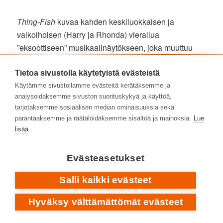
Thing-Fish
kuvaa kahden keskiluokkaisen ja
valkoihoisen (Harry ja Rhonda) vierailua
”eksoottiseen” musikaalinäytökseen, joka muuttuu
surrealistiseksi seikkailuksi tai kauhutarinaksi. Siinä
on tärkeä rooli seksillä robottien kanssa, naisten
Tietoa sivustolla käytetyistä evästeistä
emansipaatiolla sekä rodullisella ajattelulla. Ike Willis
Käytämme sivustollamme evästeitä kerätäksemme ja
analysoidaksemme sivuston suorituskykyä ja käyttöä,
on kertonut, että tarinan juoni muuttui koko ajan sitä
tarjotaksemme sosiaalisen median ominaisuuksia sekä
mukaan kun Zappalle tuli uusia ideoita, jotka hän
parantaaksemme ja räätälöidäksemme sisältöä ja mainoksia.
Lue
sovitti perustarinaan. Täysin uutta musiikkia on
lisää
suhteellisen vähän, mutta vanhat musiikit on
muokattu uuteen ympäristöön ja saundimaailmaan.
Evästeasetukset
Jos
200 Motels
oli absurdiudessaan vielä jotenkin
kotikutoinen,
Thing-Fish
on selkeän postmoderni
Salli kaikki evästeet
yhdysvaltalaisten tapojen ja maneerien
Hyväksy välttämättömät evästeet
ruumiinavaus.