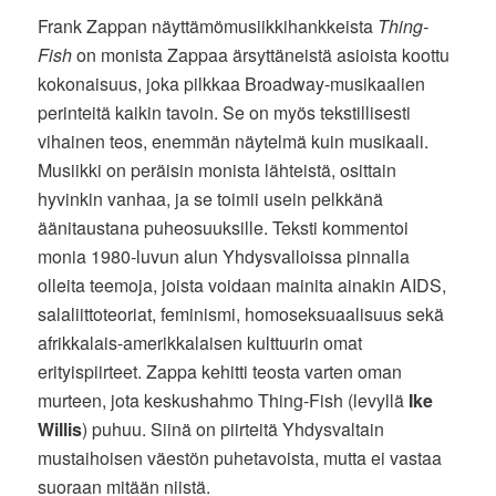
Frank Zappan näyttämömusiikkihankkeista
Thing-
Fish
on monista Zappaa ärsyttäneistä asioista koottu
kokonaisuus, joka pilkkaa Broadway-musikaalien
perinteitä kaikin tavoin. Se on myös tekstillisesti
vihainen teos, enemmän näytelmä kuin musikaali.
Musiikki on peräisin monista lähteistä, osittain
hyvinkin vanhaa, ja se toimii usein pelkkänä
äänitaustana puheosuuksille. Teksti kommentoi
monia 1980-luvun alun Yhdysvalloissa pinnalla
olleita teemoja, joista voidaan mainita ainakin AIDS,
salaliittoteoriat, feminismi, homoseksuaalisuus sekä
afrikkalais-amerikkalaisen kulttuurin omat
erityispiirteet. Zappa kehitti teosta varten oman
murteen, jota keskushahmo Thing-Fish (levyllä
Ike
Willis
) puhuu. Siinä on piirteitä Yhdysvaltain
mustaihoisen väestön puhetavoista, mutta ei vastaa
suoraan mitään niistä.