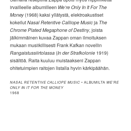
irvailleelle albumilleen
We’re Only In It For The
Money
(1968) kaksi yllätystä, elektroakustiset
kokeilut
Nasal Retentive Calliope Music
ja
The
Chrome Plated Megaphone of Destiny
, joista
jälkimmäinen kuvaa Zappan oman ilmoituksen
mukaan musiikillisesti Frank Kafkan novellin
Rangaistussiirtolassa
(
In der Strafkolonie
1919)
sisältöä. Raita kuuluu muistaakseni Zappan
ohitetuimpien raitojen listalla hyvin kärkipäähän.
NASAL RETENTIVE CALLIOPE MUSIC
• ALBUMILTA
WE’RE
ONLY IN IT FOR THE MONEY
1968