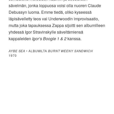
sävelmän, jonka loppuosa voisi olla nuoren Claude
Debussyn luoma. Emme tiedä, oliko kyseessä
läpisävelletty teos vai Underwoodin improvisaatio,
mutta joka tapauksessa Zappa sijoitti sen albumilleen
yhdessä Igor Stravinskylle säveltämiensä
kappaleiden
Igor’s Boogie 1 & 2
kanssa.
AYBE SEA
• ALBUMILTA
BURNT WEENY SANDWICH
1970