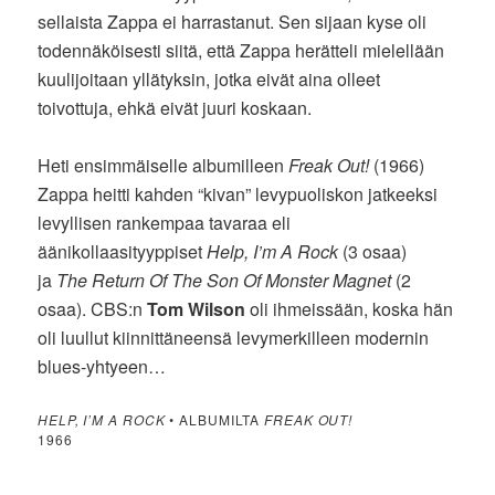
sellaista Zappa ei harrastanut. Sen sijaan kyse oli
todennäköisesti siitä, että Zappa herätteli mielellään
kuulijoitaan yllätyksin, jotka eivät aina olleet
toivottuja, ehkä eivät juuri koskaan.
Heti ensimmäiselle albumilleen
Freak Out!
(1966)
Zappa heitti kahden “kivan” levypuoliskon jatkeeksi
levyllisen rankempaa tavaraa eli
äänikollaasityyppiset
Help, I’m A Rock
(3 osaa)
ja
The Return Of The Son Of Monster Magnet
(2
osaa). CBS:n
Tom Wilson
oli ihmeissään, koska hän
oli luullut kiinnittäneensä levymerkilleen modernin
blues-yhtyeen…
HELP, I’M A ROCK
• ALBUMILTA
FREAK OUT!
1966