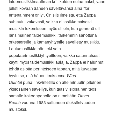
taidemusiikkimaailman kriitikoiden nolaamaksi, vaan
julisti kovaan ääneen säveltävänsä aina ”for
entertainment only”. On silti ilmeistä, että Zappa
suhtautui vakavasti, vaikka ei tosikkomaisesti
musiikin tekemiseen myös silloin, kun genrenä oli
länsimainen taidemusiikki, tarkemmin sanottuna
orkestereille ja kamariyhtyeille sävelletty musiikki.
Laulumusiikkia hän teki vain
populaarimusiikkiyhtyeilleen, vaikka satunnaisesti
käytti myös taidemusiikkilaulajia. Zappa ei halunnut
tehdä asioita perinteiseen tapaan, mitä kuvastaa
hyvin se, että hänen teoksensa
Wind
Quintet
puhallinkvintetille on alle minuutin pituinen
yksiosainen sävellys, kun taas viisiosainen teos
samalle kokoonpanolle on nimeltään
Times
Beach
vuonna 1983 sattuneen dioksiinivuodon
muistoksi.