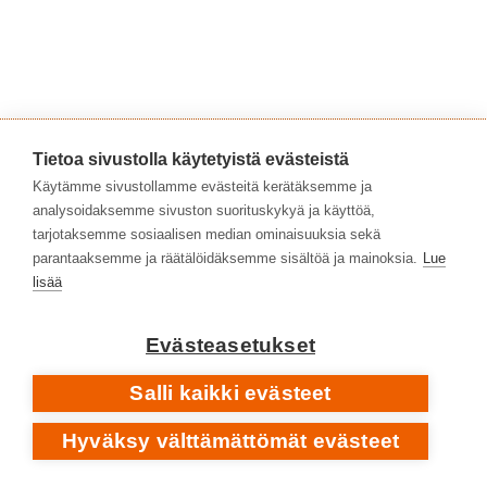
Tietoa sivustolla käytetyistä evästeistä
Käytämme sivustollamme evästeitä kerätäksemme ja
analysoidaksemme sivuston suorituskykyä ja käyttöä,
tarjotaksemme sosiaalisen median ominaisuuksia sekä
parantaaksemme ja räätälöidäksemme sisältöä ja mainoksia.
Lue
lisää
Evästeasetukset
Salli kaikki evästeet
SAD JANE, FIRST MOVEMENT
• ALBUMILTA
ZAPPA /
LONDON SYMPHONY ORCHESTRA, VOL I
Hyväksy välttämättömät evästeet
1983