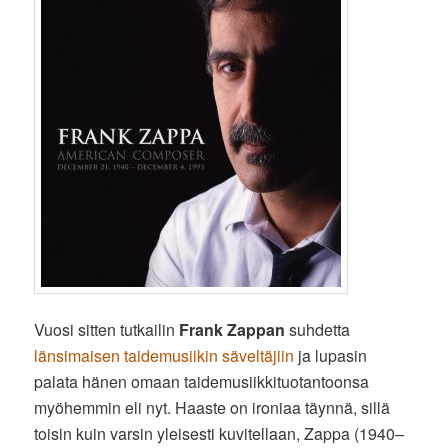
Vuosi sitten tutkailin
Frank Zappan
suhdetta
länsimaisen taidemusiikin säveltäjiin
ja lupasin
palata hänen omaan taidemusiikkituotantoonsa
myöhemmin eli nyt. Haaste on ironiaa täynnä, sillä
toisin kuin varsin yleisesti kuvitellaan, Zappa (1940–