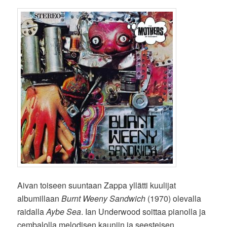
Aivan toiseen suuntaan Zappa yllätti kuulijat
albumillaan
Burnt Weeny Sandwich
(1970) olevalla
raidalla
Aybe Sea
. Ian Underwood soittaa pianolla ja
cembalolla melodisen kauniin ja seesteisen