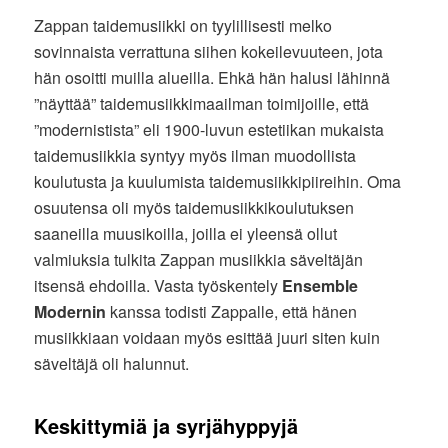
Zappan taidemusiikki on tyylillisesti melko
sovinnaista verrattuna siihen kokeilevuuteen, jota
hän osoitti muilla alueilla. Ehkä hän halusi lähinnä
”näyttää” taidemusiikkimaailman toimijoille, että
”modernistista” eli 1900-luvun estetiikan mukaista
taidemusiikkia syntyy myös ilman muodollista
koulutusta ja kuulumista taidemusiikkipiireihin. Oma
osuutensa oli myös taidemusiikkikoulutuksen
saaneilla muusikoilla, joilla ei yleensä ollut
valmiuksia tulkita Zappan musiikkia säveltäjän
itsensä ehdoilla. Vasta työskentely
Ensemble
Modernin
kanssa todisti Zappalle, että hänen
musiikkiaan voidaan myös esittää juuri siten kuin
säveltäjä oli halunnut.
Keskittymiä ja syrjähyppyjä