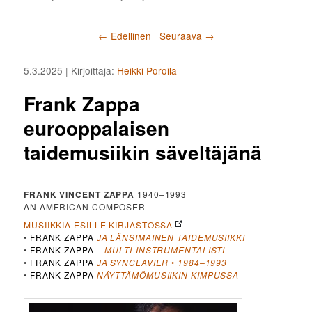
Artikkelien selaus
←
Edellinen
Seuraava
→
5.3.2025
| Kirjoittaja:
Heikki Poroila
Frank Zappa
eurooppalaisen
taidemusiikin säveltäjänä
FRANK VINCENT ZAPPA
1940–1993
AN AMERICAN COMPOSER
MUSIIKKIA ESILLE KIRJASTOSSA
•
FRANK ZAPPA
JA LÄNSIMAINEN TAIDEMUSIIKKI
•
FRANK ZAPPA
–
MULTI-INSTRUMENTALISTI
•
FRANK ZAPPA
JA SYNCLAVIER
•
1984–1993
•
FRANK ZAPPA
NÄYTTÄMÖMUSIIKIN KIMPUSSA