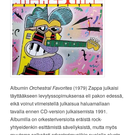
Albumin
Orchestral Favorites
(1979) Zappa julkaisi
täyttääkseen levytyssopimuksensa eli pakon edessä,
eikä voinut viimeistellä julkaisua haluamallaan
tavalla ennen CD-version julkaisemista 1991.
Albumilla on orkesteriversioita eräistä rock-
yhtyeidenkin esittämistä sävellyksistä, mutta myös
muutama selkeästi orkesterimusiikin puolelle alusta