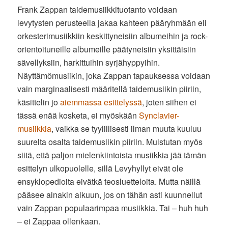
Frank Zappan taidemusiikkituotanto voidaan
levytysten perusteella jakaa kahteen pääryhmään eli
orkesterimusiikkiin keskittyneisiin albumeihin ja rock-
orientoituneille albumeille päätyneisiin yksittäisiin
sävellyksiin, harkittuihin syrjähyppyihin.
Näyttämömusiikin, joka Zappan tapauksessa voidaan
vain marginaalisesti määritellä taidemusiikin piiriin,
käsittelin jo
aiemmassa esittelyssä
, joten siihen ei
tässä enää kosketa, ei myöskään
Synclavier-
musiikkia
, vaikka se tyylillisesti ilman muuta kuuluu
suurelta osalta taidemusiikin piiriin. Muistutan myös
siitä, että paljon mielenkiintoista musiikkia jää tämän
esittelyn ulkopuolelle, sillä Levyhyllyt eivät ole
ensyklopedioita eivätkä teosluetteloita. Mutta näillä
pääsee ainakin alkuun, jos on tähän asti kuunnellut
vain Zappan populaarimpaa musiikkia. Tai – huh huh
– ei Zappaa ollenkaan.