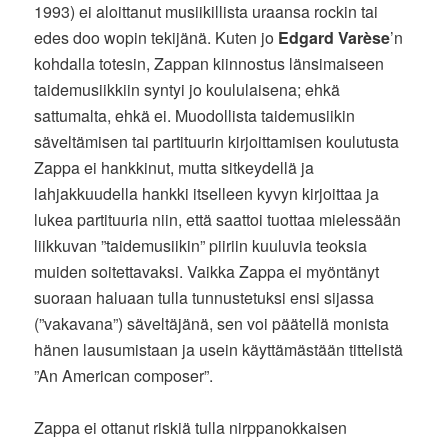
1993) ei aloittanut musiikillista uraansa rockin tai
edes doo wopin tekijänä. Kuten jo
Edgard Varèse
’n
kohdalla totesin, Zappan kiinnostus länsimaiseen
taidemusiikkiin syntyi jo koululaisena; ehkä
sattumalta, ehkä ei. Muodollista taidemusiikin
säveltämisen tai partituurin kirjoittamisen koulutusta
Zappa ei hankkinut, mutta sitkeydellä ja
lahjakkuudella hankki itselleen kyvyn kirjoittaa ja
lukea partituuria niin, että saattoi tuottaa mielessään
liikkuvan ”taidemusiikin” piiriin kuuluvia teoksia
muiden soitettavaksi. Vaikka Zappa ei myöntänyt
suoraan haluaan tulla tunnustetuksi ensi sijassa
(”vakavana”) säveltäjänä, sen voi päätellä monista
hänen lausumistaan ja usein käyttämästään tittelistä
”An American composer”.
Zappa ei ottanut riskiä tulla nirppanokkaisen