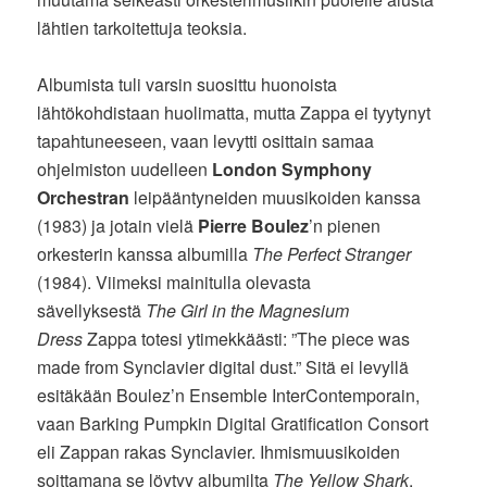
lähtien tarkoitettuja teoksia.
Albumista tuli varsin suosittu huonoista
lähtökohdistaan huolimatta, mutta Zappa ei tyytynyt
tapahtuneeseen, vaan levytti osittain samaa
ohjelmiston uudelleen
London Symphony
Orchestran
leipääntyneiden muusikoiden kanssa
(1983) ja jotain vielä
Pierre Boulez
’n pienen
orkesterin kanssa albumilla
The Perfect Stranger
(1984). Viimeksi mainitulla olevasta
sävellyksestä
The Girl in the Magnesium
Dress
Zappa totesi ytimekkäästi: ”The piece was
made from Synclavier digital dust.” Sitä ei levyllä
esitäkään Boulez’n Ensemble InterContemporain,
vaan Barking Pumpkin Digital Gratification Consort
eli Zappan rakas Synclavier. Ihmismuusikoiden
soittamana se löytyy albumilta
The Yellow Shark
.