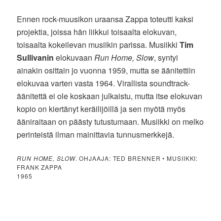
Ennen rock-muusikon uraansa Zappa toteutti kaksi
projektia, joissa hän liikkui toisaalta elokuvan,
toisaalta kokeilevan musiikin parissa. Musiikki
Tim
Sullivanin
elokuvaan
Run Home, Slow
, syntyi
ainakin osittain jo vuonna 1959, mutta se äänitettiin
elokuvaa varten vasta 1964. Virallista soundtrack-
äänitettä ei ole koskaan julkaistu, mutta itse elokuvan
kopio on kiertänyt keräilijöillä ja sen myötä myös
ääniraitaan on päästy tutustumaan. Musiikki on melko
perinteistä ilman mainittavia tunnusmerkkejä.
RUN HOME, SLOW
. OHJAAJA: TED BRENNER • MUSIIKKI:
FRANK ZAPPA
1965