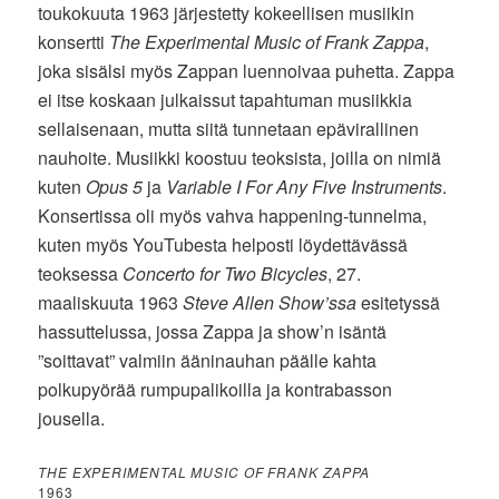
toukokuuta 1963 järjestetty kokeellisen musiikin
konsertti
The Experimental Music of Frank Zappa
,
joka sisälsi myös Zappan luennoivaa puhetta. Zappa
ei itse koskaan julkaissut tapahtuman musiikkia
sellaisenaan, mutta siitä tunnetaan epävirallinen
nauhoite. Musiikki koostuu teoksista, joilla on nimiä
kuten
Opus 5
ja
Variable I For Any Five Instruments
.
Konsertissa oli myös vahva happening-tunnelma,
kuten myös YouTubesta helposti löydettävässä
teoksessa
Concerto for Two Bicycles
, 27.
maaliskuuta 1963
Steve Allen Show’ssa
esitetyssä
hassuttelussa, jossa Zappa ja show’n isäntä
”soittavat” valmiin ääninauhan päälle kahta
polkupyörää rumpupalikoilla ja kontrabasson
jousella.
THE EXPERIMENTAL MUSIC OF FRANK ZAPPA
1963