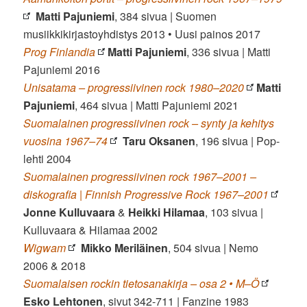
Matti Pajuniemi
, 384 sivua | Suomen
musiikkikirjastoyhdistys 2013 • Uusi painos 2017
Prog Finlandia
Matti Pajuniemi
, 336 sivua | Matti
Pajuniemi 2016
Unisatama – progressiivinen rock 1980–2020
Matti
Pajuniemi
, 464 sivua | Matti Pajuniemi 2021
Suomalainen progressiivinen rock – synty ja kehitys
vuosina 1967–74
Taru Oksanen
, 196 sivua | Pop-
lehti 2004
Suomalainen progressiivinen rock 1967–2001 –
diskografia | Finnish Progressive Rock 1967–2001
Jonne Kulluvaara
&
Heikki Hilamaa
, 103 sivua |
Kulluvaara & Hilamaa 2002
Wigwam
Mikko Meriläinen
, 504 sivua | Nemo
2006 & 2018
Suomalaisen rockin tietosanakirja – osa 2 • M–Ö
Esko Lehtonen
, sivut 342-711 | Fanzine 1983