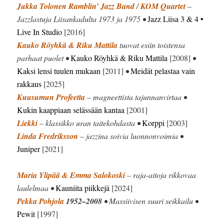
Jukka Tolonen Ramblin’ Jazz Band / KOM Quartet
–
Jazzlastuja Liisankadulta 1973 ja 1975 •
Jazz Liisa 3 & 4 •
Live In Studio
[2016]
Kauko Röyhkä & Riku Mattila
tuovat esiin toistensa
parhaat puolet •
Kauko Röyhkä & Riku Mattila
[2008]
•
Kaksi lensi tuulen mukaan
[2011]
•
Meidät pelastaa vain
rakkaus
[2025]
Kuusumun Profeetta
– magneettista tajunnanvirtaa •
Kukin kaappiaan selässään kantaa
[2001]
Liekki
– klassikko uran taitekohdasta •
Korppi
[2003]
Linda Fredriksson
– jazzina soivia luonnonvoimia •
Juniper
[2021]
Maria Ylipää & Emma Salokoski
– raja-aitoja rikkovaa
laulelmaa •
Kauniita piikkejä
[2024]
Pekka Pohjola
1952–2008
• Massiivisen suuri seikkailu •
Pewit
[1997]