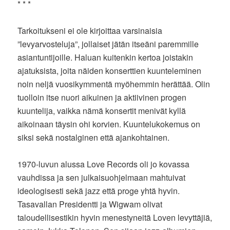
* * *
Tarkoitukseni ei ole kirjoittaa varsinaisia
”levyarvosteluja”, jollaiset jätän itseäni paremmille
asiantuntijoille. Haluan kuitenkin kertoa joistakin
ajatuksista, joita näiden konserttien kuunteleminen
noin neljä vuosikymmentä myöhemmin herättää. Olin
tuolloin itse nuori aikuinen ja aktiivinen progen
kuuntelija, vaikka nämä konsertit menivät kyllä
aikoinaan täysin ohi korvien. Kuuntelukokemus on
siksi sekä nostalginen että ajankohtainen.
1970-luvun alussa Love Records oli jo kovassa
vauhdissa ja sen julkaisuohjelmaan mahtuivat
ideologisesti sekä jazz että proge yhtä hyvin.
Tasavallan Presidentti ja Wigwam olivat
taloudellisestikin hyvin menestyneitä Loven levyttäjiä,