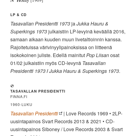
LP & CD
Tasavallan Presidentti 1973
ja
Jukka Hauru &
Superkings 1973
julkaistiin LP-levyinä keväällä 2016,
samaan aikaan kuuden muun livetaltioinnin kanssa.
Rajoitetuissa värivinyylipainoksissa on liitteenä
isokokoinen juliste. Edellä mainitut
Pop Liisan
osat
01/02 julkaistiin myös CD-levynä
Tasavallan
Presidentti 1973
/
Jukka Hauru & Superkings 1973
.
💿
TASAVALLAN PRESIDENTTI
FINNA.FI
1960-LUKU
Tasavallan Presidentti
| Love Records 1969 • 2LP-
uusintapainos Svart Records 2013 & 2021 • CD-
uusintapainos Siboney / Love Records 2003 & Svart