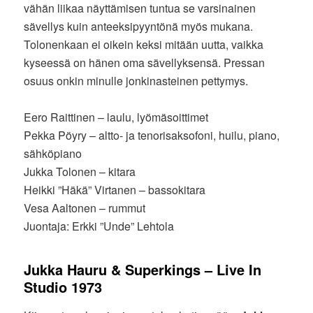
vähän liikaa näyttämisen tuntua se varsinainen
sävellys kuin anteeksipyyntönä myös mukana.
Tolonenkaan ei oikein keksi mitään uutta, vaikka
kyseessä on hänen oma sävellyksensä. Pressan
osuus onkin minulle jonkinasteinen pettymys.
Eero Raittinen – laulu, lyömäsoittimet
Pekka Pöyry – altto- ja tenorisaksofoni, huilu, piano,
sähköpiano
Jukka Tolonen – kitara
Heikki ”Häkä” Virtanen – bassokitara
Vesa Aaltonen – rummut
Juontaja: Erkki ”Unde” Lehtola
Jukka Hauru & Superkings – Live In
Studio 1973