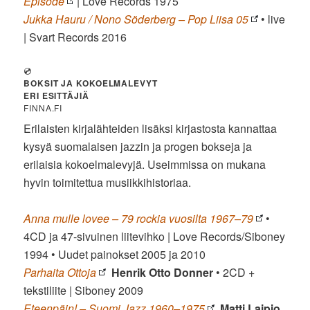
Episode
| Love Records 1975
Jukka Hauru / Nono Söderberg – Pop Liisa 05
• live
| Svart Records 2016
💿
BOKSIT JA KOKOELMALEVYT
ERI ESITTÄJIÄ
FINNA.FI
Erilaisten kirjalähteiden lisäksi kirjastosta kannattaa
kysyä suomalaisen jazzin ja progen bokseja ja
erilaisia kokoelmalevyjä. Useimmissa on mukana
hyvin toimitettua musiikkihistoriaa.
Anna mulle lovee – 79 rockia vuosilta 1967–79
•
4CD ja 47-sivuinen liitevihko | Love Records/Siboney
1994 • Uudet painokset 2005 ja 2010
Parhaita Ottoja
Henrik Otto Donner
• 2CD +
tekstiliite | Siboney 2009
Eteenpäin! – Suomi Jazz 1960–1975
Matti Laipio