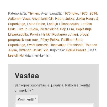
Kategoria(t):
Yleinen
. Avainsanat(t):
1970-luku
,
1973
,
2016
,
Aaltonen Vesa
,
Ahvenlahti Olli
,
Hauru Jukka
,
Jukka Hauru &
Superkings
,
Laine Reino
,
Lastuja Liisankadulta
,
Lehtola
Erkki
,
Live In Studio
,
livetaltioinnit
,
Pop Liisa
,
Poplastuja
Liisankadulta
,
Poroila Heikki
,
Poutanen Juhani
,
proge
,
progressiivinen rock
,
Pöyry Pekka
,
Raittinen Eero
,
Superkings
,
Svart Records
,
Tasavallan Presidentti
,
Tolonen
Jukka
,
Virtanen Heikki
,
Yle
. Kirjoittaja:
Heikki Poroila
. Lisää
kestolinkki
kirjanmerkkeihisi.
Vastaa
Sähköpostiosoitettasi ei julkaista.
Pakolliset kentät
on merkitty
*
Kommentti
*