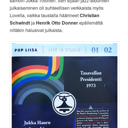
samoin Jukka Tolonen. Sen sijaan jazz-albumien
julkaiseminen oli suhteellisen verkkaista myös
Lovella, vaikka taustalla häärineet
Christian
Schwindt
ja
Henrik Otto Donner
epäilemättä
niitäkin halusivat julkaista.