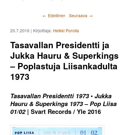
Artikkelien selaus
←
Edellinen
Seuraava
→
20.7.2016
| Kirjoittaja:
Heikki Poroila
Tasavallan Presidentti ja
Jukka Hauru & Superkings
– Poplastuja Liisankadulta
1973
•
Tasavallan Presidentti 1973
Jukka
–
Hauru & Superkings 1973
Pop Liisa
| Svart Records / Yle 2016
01/02