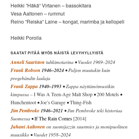
Heikki ”Häkä” Virtanen – bassokitara
Vesa Aaltonen – rummut
Reino ”Reiska” Laine – kongat, marimba ja kellopeli
Heikki Poroila
SAATAT PITÄÄ MYÖS NÄISTÄ LEVYHYLLYISTÄ
Anneli Saariston
tuhkimotarina • Vuodet 1969–2024
Frank Robson
1946–2024
• Paljon muutakin kuin
progebändin laulaja
Frank Zappa
1940–1993
• Zappa näyttämömusiikin
kimpussa –
I Was A Teen-Age Malt Shop
•
200 Motels
•
Hunchentoot
•
Joe’s Garage
•
Thing-Fish
Jim Pembroke
1946–2021
• Jim Pembroke teki historiaa
Suomessa •
If The Rain Comes
[2014]
Juhani Aaltonen
on suomijazzin suurmies ja monipuolinen
muusikko • Vuodet 1958–2024