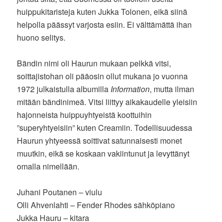
huippukitaristeja kuten Jukka Tolonen, eikä siinä
helpolla päässyt varjosta esiin. Ei välttämättä ihan
huono selitys.
Bändin nimi oli Haurun mukaan pelkkä vitsi,
soittajistohan oli pääosin ollut mukana jo vuonna
1972 julkaistulla albumilla
Information
, mutta ilman
mitään bändinimeä. Vitsi liittyy aikakaudelle yleisiin
hajonneista huippuyhtyeistä koottuihin
”superyhtyeisiin” kuten Creamiin. Todellisuudessa
Haurun yhtyeessä soittivat satunnaisesti monet
muutkin, eikä se koskaan vakiintunut ja levyttänyt
omalla nimellään.
Juhani Poutanen – viulu
Olli Ahvenlahti – Fender Rhodes sähköpiano
Jukka Hauru – kitara