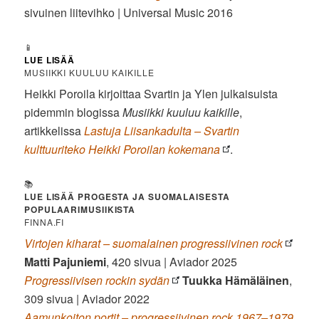
sivuinen liitevihko | Universal Music 2016
📱
LUE LISÄÄ
MUSIIKKI KUULUU KAIKILLE
Heikki Poroila
kirjoittaa Svartin ja Ylen julkaisuista
pidemmin blogissa
Musiikki kuuluu kaikille
,
artikkelissa
Lastuja Liisankadulta – Svartin
kulttuuriteko Heikki Poroilan kokemana
.
📚
LUE LISÄÄ PROGESTA JA SUOMALAISESTA
POPULAARIMUSIIKISTA
FINNA.FI
Virtojen kiharat – suomalainen progressiivinen rock
Matti Pajuniemi
, 420 sivua | Aviador 2025
Progressiivisen rockin sydän
Tuukka Hämäläinen
,
309 sivua | Aviador 2022
Aamunkoiton portit – progressiivinen rock 1967–1979