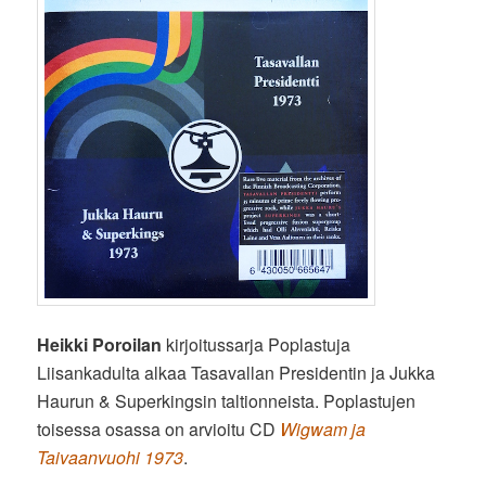
Heikki Poroilan
kirjoitussarja Poplastuja
Liisankadulta alkaa Tasavallan Presidentin ja Jukka
Haurun & Superkingsin taltionneista. Poplastujen
toisessa osassa on arvioitu CD
Wigwam ja
Taivaanvuohi 1973
.