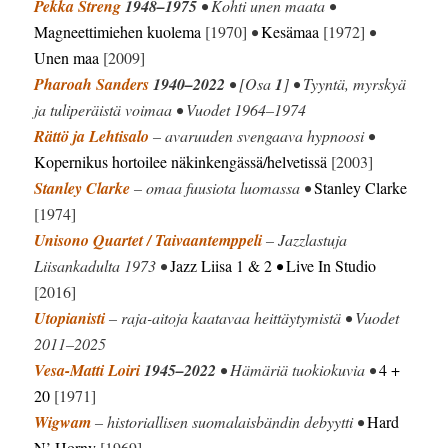
Pekka Streng
1948–1975
• Kohti unen maata •
Magneettimiehen kuolema
[1970]
•
Kesämaa
[1972]
•
Unen maa
[2009]
Pharoah Sanders
1940–2022
• [Osa
1
] • Tyyntä, myrskyä
ja tuliperäistä voimaa • Vuodet 1964–1974
Rättö ja Lehtisalo
– avaruuden svengaava hypnoosi •
Kopernikus hortoilee näkinkengässä/helvetissä
[2003]
Stanley Clarke
– omaa fuusiota luomassa •
Stanley Clarke
[1974]
Unisono Quartet / Taivaantemppeli
– Jazzlastuja
Liisankadulta 1973 •
Jazz Liisa 1 & 2
•
Live In Studio
[2016]
Utopianisti
– raja-aitoja kaatavaa heittäytymistä • Vuodet
2011–2025
Vesa-Matti Loiri
1945–2022
• Hämäriä tuokiokuvia •
4 +
20
[1971]
Wigwam
– historiallisen suomalaisbändin debyytti •
Hard
N’ Horny
[1969]