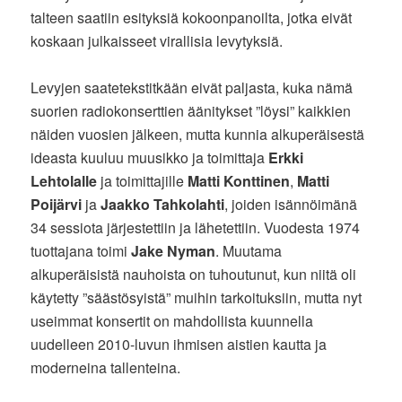
talteen saatiin esityksiä kokoonpanoilta, jotka eivät
koskaan julkaisseet virallisia levytyksiä.
Levyjen saatetekstitkään eivät paljasta, kuka nämä
suorien radiokonserttien äänitykset ”löysi” kaikkien
näiden vuosien jälkeen, mutta kunnia alkuperäisestä
ideasta kuuluu muusikko ja toimittaja
Erkki
Lehtolalle
ja toimittajille
Matti Konttinen
,
Matti
Poijärvi
ja
Jaakko Tahkolahti
, joiden isännöimänä
34 sessiota järjestettiin ja lähetettiin. Vuodesta 1974
tuottajana toimi
Jake Nyman
. Muutama
alkuperäisistä nauhoista on tuhoutunut, kun niitä oli
käytetty ”säästösyistä” muihin tarkoituksiin, mutta nyt
useimmat konsertit on mahdollista kuunnella
uudelleen 2010-luvun ihmisen aistien kautta ja
moderneina tallenteina.