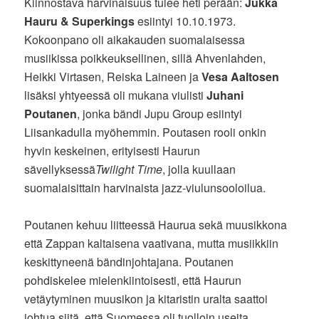
Kiinnostava harvinaisuus tulee heti perään:
Jukka
Hauru & Superkings
esiintyi 10.10.1973.
Kokoonpano oli aikakauden suomalaisessa
musiikissa poikkeuksellinen, sillä Ahvenlahden,
Heikki Virtasen, Reiska Laineen ja
Vesa Aaltosen
lisäksi yhtyeessä oli mukana viulisti
Juhani
Poutanen
, jonka bändi Jupu Group esiintyi
Liisankadulla myöhemmin. Poutasen rooli onkin
hyvin keskeinen, erityisesti Haurun
sävellyksessä
Twilight Time
, jolla kuullaan
suomalaisittain harvinaista jazz-viulunsooloilua.
Poutanen kehuu liitteessä Haurua sekä muusikkona
että Zappan kaltaisena vaativana, mutta musiikkiin
keskittyneenä bändinjohtajana. Poutanen
pohdiskelee mielenkiintoisesti, että Haurun
vetäytyminen muusikon ja kitaristin uralta saattoi
johtua siitä, että Suomessa oli tuolloin useita