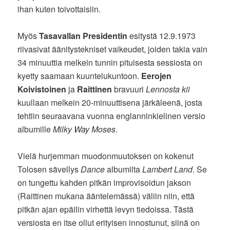
ihan kuten toivottaisiin.
Myös
Tasavallan Presidentin
esitystä 12.9.1973
riivasivat äänitystekniset vaikeudet, joiden takia vain
34 minuuttia melkein tunnin pituisesta sessiosta on
kyetty saamaan kuuntelukuntoon.
Eerojen
Koivistoinen
ja
Raittinen
bravuuri
Lennosta kii
kuullaan melkein 20-minuuttisena järkäleenä, josta
tehtiin seuraavana vuonna englanninkielinen versio
albumille
Milky Way Moses
.
Vielä hurjemman muodonmuutoksen on kokenut
Tolosen sävellys
Dance
albumilta
Lambert Land
. Se
on tungettu kahden pitkän improvisoidun jakson
(Raittinen mukana ääntelemässä) väliin niin, että
pitkän ajan epäilin virhettä levyn tiedoissa. Tästä
versiosta en itse ollut erityisen innostunut, siinä on