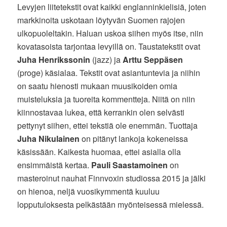
Levyjen liitetekstit ovat kaikki englanninkielisiä, joten
markkinoita uskotaan löytyvän Suomen rajojen
ulkopuoleltakin. Haluan uskoa siihen myös itse, niin
kovatasoista tarjontaa levyillä on. Taustatekstit ovat
Juha Henrikssonin
(jazz) ja
Arttu Seppäsen
(proge) käsialaa. Tekstit ovat asiantuntevia ja niihin
on saatu hienosti mukaan muusikoiden omia
muisteluksia ja tuoreita kommentteja. Niitä on niin
kiinnostavaa lukea, että kerrankin olen selvästi
pettynyt siihen, ettei tekstiä ole enemmän. Tuottaja
Juha Nikulainen
on pitänyt lankoja kokeneissa
käsissään. Kaikesta huomaa, ettei asialla olla
ensimmäistä kertaa.
Pauli Saastamoinen
on
masteroinut nauhat Finnvoxin studiossa 2015 ja jälki
on hienoa, neljä vuosikymmentä kuuluu
lopputuloksesta pelkästään myönteisessä mielessä.