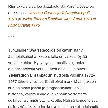
Rinnakkaisia sarjaa Jazzlastuista Poroila vestelee
artikkelissa
Unisono Quartet ja Taivaantemppeli
1973
ja
Jukka Tolonen Ramblin’ Jazz Band 1973 ja
KOM Quartet 1975
.
* * *
Turkulainen
Svart Records
on käynnistänyt
äänitejulkaisuhankkeen, jolle on vaikea löytää
vertailukohtaa. Kysymys on musiikista, jonka
olemassaolosta varsin harva on ollut tietoinen.
Yleisradion Liisankadun
studiosta vuosina 1972–
1977 lähetetyt konsertit taltioivat merkittävän jakson
suomalaisen jazzin ja progressiivisen rockin
historiaa, vaikka asiaa ei aikanaan välttämättä
sellaisena ymmärretty ja koettu. Näissä konserteissa
esiintyivät aikakauden keskeiset muusikot ja toisaalta